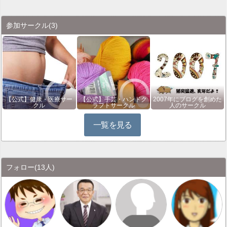
参加サークル
(3)
【公式】健康・医療サー
【公式】手芸・ハンドク
2007年にブログを創めた
クル
ラフトサークル
人のサークル
一覧を見る
フォロー
(13人)