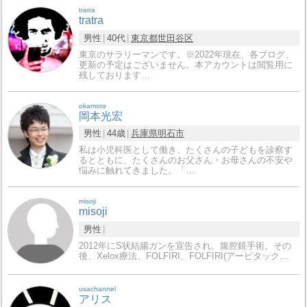
tratra
tratra
男性
40代
東京都
世田谷区
東京のサラリーマンです。※2022年現在、各ブログ、
更新の予定はございません。本アカウントは閲覧用に
残しております…
okamoto
岡本光宏
男性
44歳
兵庫県
明石市
私は小児科医として働き、たくさんの子どもを診察す
るとともに、たくさんのお父さん・お母さんの不安や
悩みに触れてきました。「…
misoji
misoji
男性
2012年にS状結腸ガンを宣告され、腹腔鏡手術。その
後、Xelox療法、FOLFIRI、FOLFIRI(アービタック…
usachannel
アリス