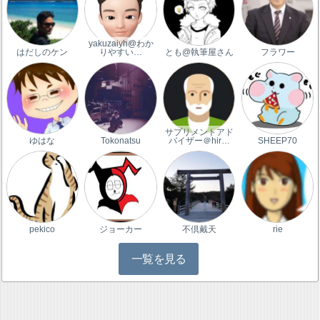
yakuzaiyh@わか
はだしのケン
りやすい…
とも@執筆屋さん
フラワー
サプリメントアド
ゆはな
Tokonatsu
バイザー＠hir…
SHEEP70
pekico
ジョーカー
不倶戴天
rie
一覧を見る