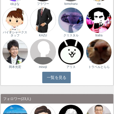
ゆはな
フラワー
tomoharu
rie
バイオシャークス
タッフ
KAZU
クリスタル
tratra
岡本光宏
misoji
アリス
トラベルとらら
一覧を見る
フォロワー
(23人)