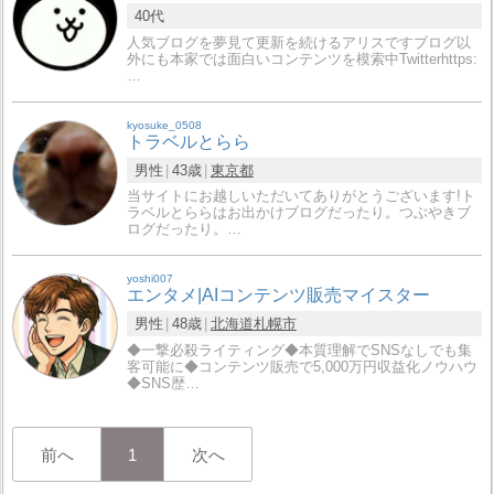
40代
人気ブログを夢見て更新を続けるアリスですブログ以
外にも本家では面白いコンテンツを模索中Twitterhttps:
…
kyosuke_0508
トラベルとらら
男性
43歳
東京都
当サイトにお越しいただいてありがとうございます!ト
ラベルとららはお出かけブログだったり。つぶやきブ
ログだったり。…
yoshi007
エンタメ|AIコンテンツ販売マイスター
男性
48歳
北海道
札幌市
◆一撃必殺ライティング◆本質理解でSNSなしでも集
客可能に◆コンテンツ販売で5,000万円収益化ノウハウ
◆SNS歴…
前へ
1
次へ