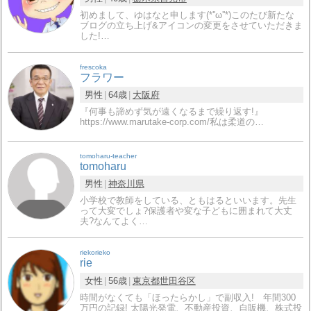
初めまして、ゆはなと申します(*''ω''*)このたび新たな
ブログの立ち上げ&アイコンの変更をさせていただきま
した!…
frescoka
フラワー
男性
64歳
大阪府
『何事も諦めず気が遠くなるまで繰り返す!』
https://www.marutake-corp.com/私は柔道の…
tomoharu-teacher
tomoharu
男性
神奈川県
小学校で教師をしている、ともはるといいます。先生
って大変でしょ?保護者や変な子どもに囲まれて大丈
夫?なんてよく…
riekorieko
rie
女性
56歳
東京都
世田谷区
時間がなくても「ほったらかし」で副収入! 年間300
万円の記録! 太陽光発電、不動産投資、自販機、株式投