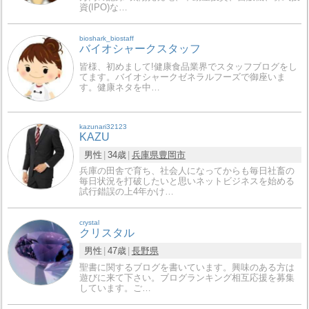
資(IPO)な…
bioshark_biostaff
バイオシャークスタッフ
皆様、初めまして!健康食品業界でスタッフブログをし
てます。バイオシャークゼネラルフーズで御座いま
す。健康ネタを中…
kazunari32123
KAZU
男性
34歳
兵庫県
豊岡市
兵庫の田舎で育ち、社会人になってからも毎日社畜の
毎日状況を打破したいと思いネットビジネスを始める
試行錯誤の上4年かけ…
crystal
クリスタル
男性
47歳
長野県
聖書に関するブログを書いています。興味のある方は
遊びに来て下さい。ブログランキング相互応援を募集
しています。ご…