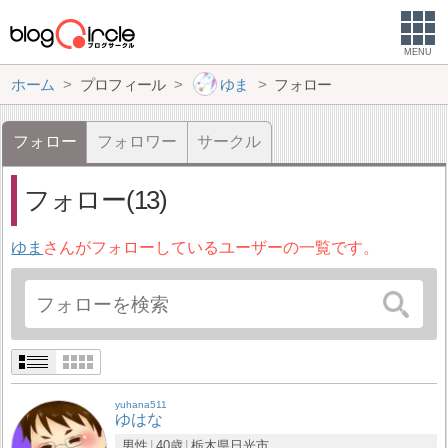
MENU
ホーム
プロフィール
ゆま
フォロー
フォロー
フォロワー
サークル
フォロー(13)
ゆま
さんがフォローしているユーザーの一覧です。
yuhana511
ゆはな
男性
40歳
栃木県
日光市