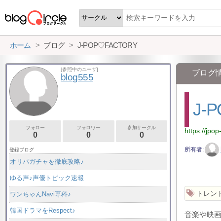
ホーム
ブログ
J-POP♡FACTORY
[参照中のユーザ]
ブログ
blog555
J-
フォロー
フォロワー
参加サークル
https://jpop
0
0
0
所有者
登録ブログ
オリパガチャを徹底攻略♪
ゆる声♪声優トピック速報
トレン
ワンちゃんNavi専科♪
韓国ドラマをRespect♪
音楽や映画