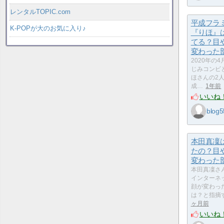
レンタルTOPIC.com
平成フラ
K-POPが大のお気に入り♪
『りほ』
てる？目
変わった
2020年の
じみコンビ
ほさんの2人
成…
1年前
いいね
blog5
本田真凜
たの？目
変わった
本田真凜さ
インターネ
顔が変わっ
は？と指摘
ヶ月前
いいね