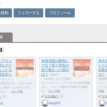
す。
に移動
フォローする
プロフィール
事
トアウェ
米津玄師は整形し
矢久
話なの？
てる？昔と現在の
した
なったモ
顔で変わった部分
顔変
代設定も
は？
は？
代表作
「Lemon」などで有名
保美緒
『キャスト
なシンガーソングライターの米津玄師
の？と
は実話なのか、元ネタやモ
さん。 メディア露出や写真での撮影
どうな
た人物がいるのかどうか。
も…
11ヶ月前
年前
定はい…
11ヶ月前
いいね！
い
！
0
0
blog555
55