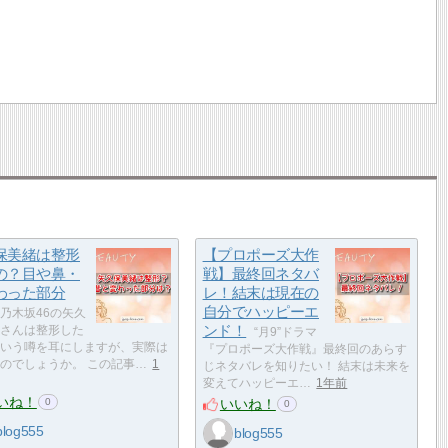
保美緒は整形
【プロポーズ大作
の？目や鼻・
戦】最終回ネタバ
わった部分
レ！結末は現在の
自分でハッピーエ
乃木坂46の矢久
ンド！
さんは整形した
“月9”ドラマ
いう噂を耳にしますが、実際は
『プロポーズ大作戦』最終回のあらす
のでしょうか。 この記事…
1
じネタバレを知りたい！ 結末は未来を
変えてハッピーエ…
1年前
いね！
いいね！
0
0
blog555
blog555