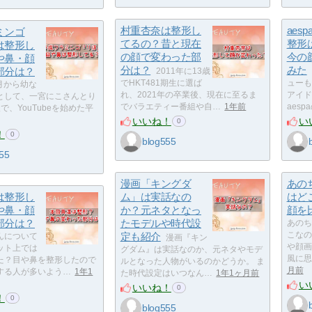
村重杏奈は整形し
aes
ミンゴ
てるの？昔と現在
整形
は整形し
の顔で変わった部
今の
や鼻・顔
分は？
みた
部分は？
2011年に13歳
でHKT481期生に選ば
ューも
4月から幼な
れ、2021年の卒業後、現在に至るま
アイド
として、一宮にこさんとり
でバラエティー番組や自…
1年前
aes
で、YouTubeを始めた平
いいね！
い
0
！
0
blog555
55
漫画「キングダ
あの
は整形し
ム」は実話なの
はど
や鼻・顔
か？元ネタとなっ
顔を
部分は？
たモデルや時代設
あのち
定も紹介
こなの
んについて
漫画『キン
や顔画
ット上では
グダム』は実話なのか、元ネタやモデ
風に思
た？目や鼻を整形したので
ルとなった人物がいるのかどうか。 ま
月前
する人が多いよう…
1年1
た時代設定はいつなん…
1年1ヶ月前
い
いいね！
0
！
0
blog555