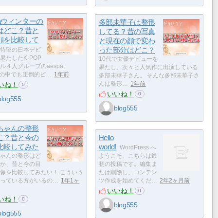
paウィンターの
多部未華子は整形
はどこ？昔と
してる？昔の写真
顔を比較して
と現在の顔で変わ
った部分はどこ？
待望の日本デビ
果たしたK-POP
10代で女優デビューを
ル４人グループのaespa。
果たし、次々と人気作に出演している
paの中でも圧倒的ビ…
1年前
多部未華子さん。 そんな多部未華子さ
いね！
んは整形…
1年前
0
いいね！
0
blog555
blog555
ちゃんの整形
こ？昔と今の
Hello
比較してみた
world!
WordPress へ
ゃんの整形はど
ようこそ。こちらは最
か、昔と今の目
初の投稿です。編集ま
像を比較してみたい！ こういう
たは削除し、コンテン
っている方がいるの…
1年1ヶ
ツ作成を始めてくだ…
2年2ヶ月前
いいね！
0
いね！
0
blog555
blog555