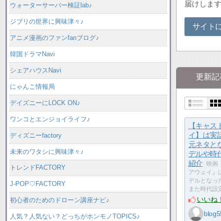
届けしま
ウォーターサーバー検証lab♪
ジブリの世界に興味津々♪
サイト
アニメ漫画のファンfanブログ♪
韓国ドラマNavi
シェアハウスNavi
更新記
にゃんこ情報局
デイズニーにLOCK ON♪
ワンコとエンジョイライフ♪
【キャス
イ】は実
ディズニーfactory
元ネタと
未来のワタシに興味津々♪
デルや時
紹介
映画
トレンドFACTORY
アウェイ』
デルとなっ
J-POP♡FACTORY
また時代設
いいね
初心者のためのドローン講座ナビ♪
blog5
人気？人気ない？どっちがホンモノTOPICS♪