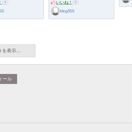
！
いいね！
0
0
55
blog555
きを表示…
ィール