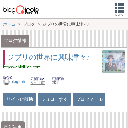
MENU
ホーム
ブログ
ジブリの世界に興味津々♪
ブログ情報
ジブリの世界に興味津々♪
https://ghibli-lab.com
所有者
更新日時
更新回数
blog555
5ヶ月前
209回
サイトに移動
フォローする
プロフィール
更新記事