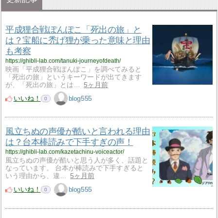
平成狸合戦ぽんぽこ「死出の旅」と
は？宝船に禿げ狸が乗った意味と理由
も考察
https://ghibli-lab.com/tanuki-journeyofdeath/
映画「平成狸合戦ぽんぽこ」を調べてみると
「死出の旅」というキーワードが出てきます
が、「死出の旅」とは…
5ヶ月前
いいね！
blog555
0
風立ちぬの声優が酷いと言われる理由
は？台本棒読みで下手すぎの声！
https://ghibli-lab.com/kazetachinu-voiceactor/
風立ちぬの声優が酷いと思う人が多く、話題と
なっています。 台本が棒読みで下手すぎると
いう理由から、違…
5ヶ月前
いいね！
blog555
0