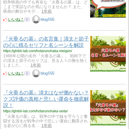
戦争映画の中でも有名な「火垂るの墓」は、ど
こまで実話なのか気になりませんか？ また、
映画の舞台やモデ…
1年前
いいね！
blog555
0
『火垂るの墓』の名言集｜清太と節子
の心に残るセリフと名シーンを解説
https://ghibli-lab.com/hotarunohaka-meigen/
1988年公開の名作『火垂るの墓』。 戦時下で
の清太と節子のセリフは、見る人々の胸を熱く
しました。 …
1年前
いいね！
blog555
0
『火垂るの墓』清太はなぜ働かない？
クズ評価の真相と悲しい運命を徹底解
説！
https://ghibli-lab.com/hotarunohaka-seita/
『火垂るの墓』は、戦争の中で妹を守ろうと奮
闘する清太が戦争の中で悲しい運命に翻弄され
る姿が心に残る名…
1年前