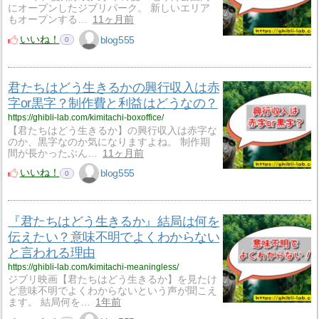
にオープンしたジブリパーク。 新しいエリア
もオープンする…
11ヶ月前
いいね！
blog555
0
君たちはどう生きるかの興行収入は赤
字or黒字？制作費と利益はどうなの？
https://ghibli-lab.com/kimitachi-boxoffice/
【君たちはどう生きるか】の興行収入は赤字な
のか、黒字なのか気になりますよね。 制作期
間が長かったぶん…
11ヶ月前
いいね！
blog555
0
『君たちはどう生きるか』結局は何を
伝えたい？意味不明でよくわからない
と言われる理由
https://ghibli-lab.com/kimitachi-meaningless/
ジブリ映画【君たちはどう生きるか】を見たけ
ど意味不明でよくわからないという声が聞こえ
ます。 結局何を…
1年前