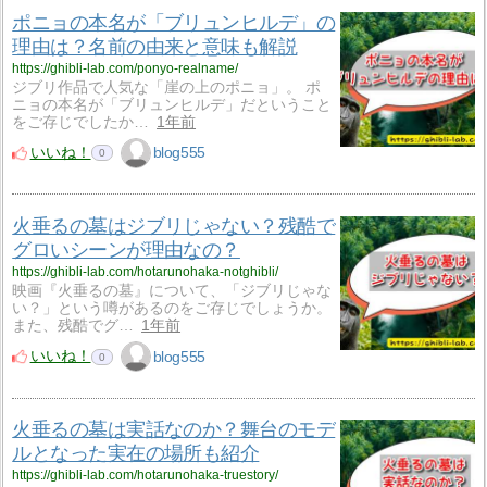
ポニョの本名が「ブリュンヒルデ」の
理由は？名前の由来と意味も解説
https://ghibli-lab.com/ponyo-realname/
ジブリ作品で人気な「崖の上のポニョ」。 ポ
ニョの本名が「ブリュンヒルデ」だということ
をご存じでしたか…
1年前
いいね！
blog555
0
火垂るの墓はジブリじゃない？残酷で
グロいシーンが理由なの？
https://ghibli-lab.com/hotarunohaka-notghibli/
映画『火垂るの墓』について、「ジブリじゃな
い？」という噂があるのをご存じでしょうか。
また、残酷でグ…
1年前
いいね！
blog555
0
火垂るの墓は実話なのか？舞台のモデ
ルとなった実在の場所も紹介
https://ghibli-lab.com/hotarunohaka-truestory/