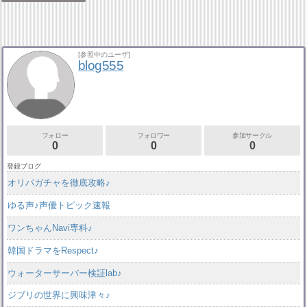
[参照中のユーザ]
blog555
フォロー
フォロワー
参加サークル
0
0
0
登録ブログ
オリパガチャを徹底攻略♪
ゆる声♪声優トピック速報
ワンちゃんNavi専科♪
韓国ドラマをRespect♪
ウォーターサーバー検証lab♪
ジブリの世界に興味津々♪