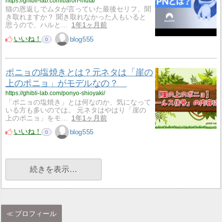
https://ghibli-lab.com/baron-muta/
猫の恩返しでムタが言っていた最後セリフ、聞
き取れますか？ 聞き取れなかった人もいると
思うので、ハルと…
1年1ヶ月前
いいね！
blog555
0
ポニョの塩焼きとは？元ネタは「崖の
上のポニョ」がモデルなの？
https://ghibli-lab.com/ponyo-shioyaki/
「ポニョの塩焼き」とは何なのか、気になって
いる方も多いのでは。 元ネタはやはり「崖の
上のポニョ」をモ…
1年1ヶ月前
いいね！
blog555
0
続きを表示…
プロフィール