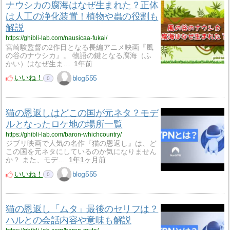
ナウシカの腐海はなぜ生まれた？正体
は人工の浄化装置！植物や蟲の役割も
解説
https://ghibli-lab.com/nausicaa-fukai/
宮崎駿監督の2作目となる長編アニメ映画『風
の谷のナウシカ』。 物語の鍵となる腐海（ふ
かい）はなぜ生ま…
1年前
いいね！
blog555
0
猫の恩返しはどこの国が元ネタ？モデ
ルとなったロケ地の場所一覧
https://ghibli-lab.com/baron-whichcountry/
ジブリ映画で人気の名作『猫の恩返し』は、ど
この国を元ネタにしているのか気になりません
か？ また、モデ…
1年1ヶ月前
いいね！
blog555
0
猫の恩返し「ムタ」最後のセリフは？
ハルとの会話内容や意味も解説