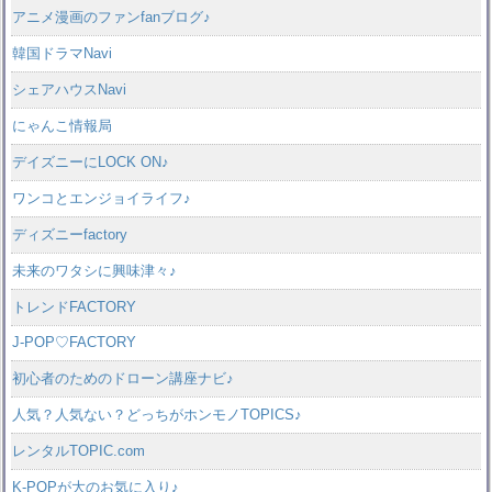
アニメ漫画のファンfanブログ♪
韓国ドラマNavi
シェアハウスNavi
にゃんこ情報局
デイズニーにLOCK ON♪
ワンコとエンジョイライフ♪
ディズニーfactory
未来のワタシに興味津々♪
トレンドFACTORY
J-POP♡FACTORY
初心者のためのドローン講座ナビ♪
人気？人気ない？どっちがホンモノTOPICS♪
レンタルTOPIC.com
K-POPが大のお気に入り♪