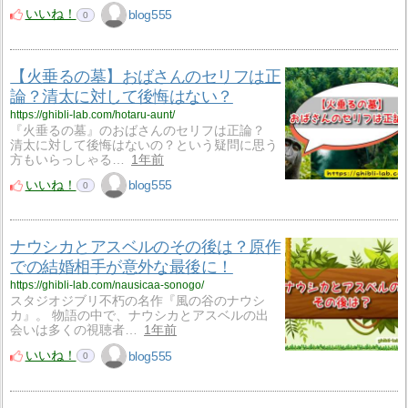
いいね！
blog555
0
【火垂るの墓】おばさんのセリフは正
論？清太に対して後悔はない？
https://ghibli-lab.com/hotaru-aunt/
『火垂るの墓』のおばさんのセリフは正論？
清太に対して後悔はないの？という疑問に思う
方もいらっしゃる…
1年前
いいね！
blog555
0
ナウシカとアスベルのその後は？原作
での結婚相手が意外な最後に！
https://ghibli-lab.com/nausicaa-sonogo/
スタジオジブリ不朽の名作『風の谷のナウシ
カ』。 物語の中で、ナウシカとアスベルの出
会いは多くの視聴者…
1年前
いいね！
blog555
0