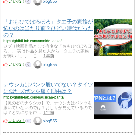
いいね！
blog555
0
「おもひでぽろぽろ」タエ子の家族が
怖いのは当たり前？ひどい時代だった
の？
https://ghibli-lab.com/omoide-taeko/
ジブリ映画作品として有名な「おもひでぽろぽ
ろ」。 実は作品を見た人から「タエ子の家族
が怖い！」、「こ…
1年前
いいね！
blog555
0
ナウシカはパンツ履いてない？タイツ
に似たズボンを履く理由は？
https://ghibli-lab.com/nausicaa-pants/
【風の谷のナウシカ】で、ナウシカはパンツを
履いていないのでは？おしりが見えているので
は？と気になる声…
1年前
いいね！
blog555
0