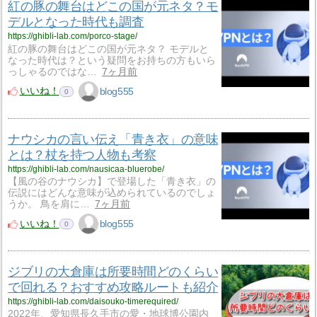
紅の豚の舞台はどこの国が元ネタ？モ
デルとなった時代も調査
https://ghibli-lab.com/porco-stage/
紅の豚の舞台はどこの国が元ネタ？ モデルと
なった時代は？という疑問をお持ちの方もいら
っしゃるのではな…
7ヶ月前
いいね！
blog555
0
ナウシカの言い伝え「青き衣」の意味
とは？杖を持つ人物も考察
https://ghibli-lab.com/nausicaa-bluerobe/
【風の谷のナウシカ】で登場した「青き衣」の
伝説にはどんな意味が込められているのでしょ
うか。 鳥を肩に…
7ヶ月前
いいね！
blog555
0
ジブリの大倉庫は所要時間どのくらい
で回れる？おすすめ攻略ルートも紹介
https://ghibli-lab.com/daisouko-timerequired/
2022年、愛知県長久手市の愛・地球博公園内