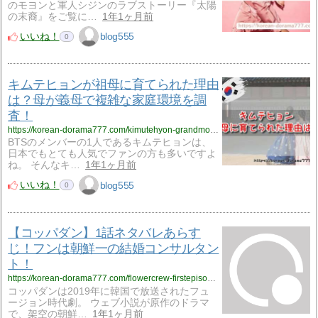
のモヨンと軍人シジンのラブストーリー『太陽
の末裔』をご覧に…
1年1ヶ月前
いいね！
blog555
0
キムテヒョンが祖母に育てられた理由
は？母が義母で複雑な家庭環境を調
査！
https://korean-dorama777.com/kimutehyon-grandmother/
BTSのメンバーの1人であるキムテヒョンは、
日本でもとても人気でファンの方も多いですよ
ね。 そんなキ…
1年1ヶ月前
いいね！
blog555
0
【コッパダン】1話ネタバレあらす
じ！フンは朝鮮一の結婚コンサルタン
ト！
https://korean-dorama777.com/flowercrew-firstepisode/
コッパダンは2019年に韓国で放送されたフュ
ージョン時代劇。 ウェブ小説が原作のドラマ
で、架空の朝鮮…
1年1ヶ月前