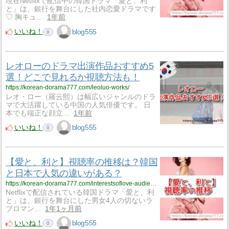
現在Netflixで配信中の韓国ドラマ「愛と、利
と」は、銀行を舞台にした社内恋愛ドラマです
♡ 胸キュ…
1年前
いいね！
blog555
0
レオローのドラマ出演作品おすすめ5
選！どこで見れるか視聴方法も！
https://korean-dorama777.com/leoluo-works/
レオ・ロー（羅云熙）は幅広いジャンルのドラ
マで大活躍している中国の人気俳優です。 日
本でも端正な顔立…
1年前
いいね！
blog555
0
【愛と、利と】視聴率の推移は？韓国
と日本で人気の違いがある？
https://korean-dorama777.com/interestsoflove-audience-rating/
Netflixで配信されている韓国ドラマ「愛と、利
と」は、銀行を舞台にした男女4人の切ないラ
ブロマン…
1年1ヶ月前
いいね！
blog555
0