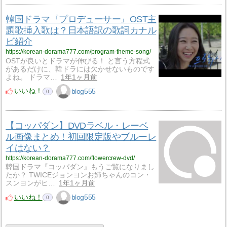
韓国ドラマ『プロデューサー』OST主
題歌挿入歌は？日本語訳の歌詞カナル
ビ紹介
https://korean-dorama777.com/program-theme-song/
OSTが良いとドラマが伸びる！ と言う方程式
があるだけに、韓ドラには欠かせないものです
よね。 ドラマ…
1年1ヶ月前
いいね！
blog555
0
【コッパダン】DVDラベル・レーベ
ル画像まとめ！初回限定版やブルーレ
イはない？
https://korean-dorama777.com/flowercrew-dvd/
韓国ドラマ『コッパダン』もうご覧になりまし
たか？ TWICEジョンヨンお姉ちゃんのコン・
スンヨンがヒ…
1年1ヶ月前
いいね！
blog555
0