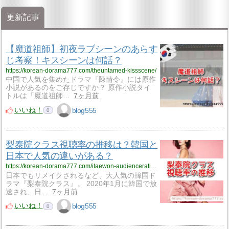
更新記事
【魔道祖師】初夜ラブシーンのあらす
じ考察！キスシーンは何話？
https://korean-dorama777.com/theuntamed-kissscene/
中国で人気を集めたドラマ『陳情令』には原作
小説があるのをご存じですか？ 原作小説タイ
トルは「魔道祖師…
7ヶ月前
いいね！
blog555
0
梨泰院クラス視聴率の推移は？韓国と
日本で人気の違いがある？
https://korean-dorama777.com/itaewon-audiencerating/
日本でもリメイクされるなど、大人気の韓国ド
ラマ『梨泰院クラス』。 2020年1月に韓国で放
送され、日…
7ヶ月前
いいね！
blog555
0