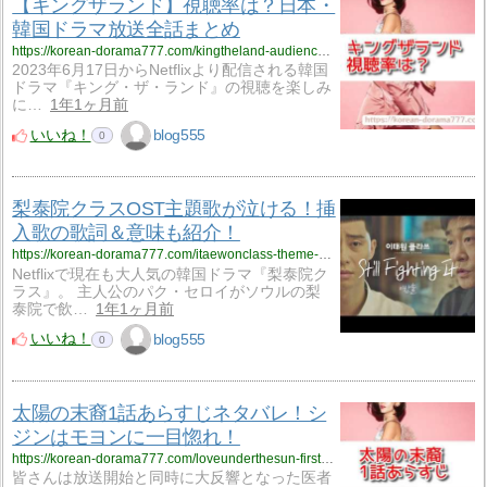
【キングザランド】視聴率は？日本・
韓国ドラマ放送全話まとめ
https://korean-dorama777.com/kingtheland-audiencerating/
2023年6月17日からNetflixより配信される韓国
ドラマ『キング・ザ・ランド』の視聴を楽しみ
に…
1年1ヶ月前
いいね！
blog555
0
梨泰院クラスOST主題歌が泣ける！挿
入歌の歌詞＆意味も紹介！
https://korean-dorama777.com/itaewonclass-theme-song/
Netflixで現在も大人気の韓国ドラマ『梨泰院ク
ラス』。 主人公のパク・セロイがソウルの梨
泰院で飲…
1年1ヶ月前
いいね！
blog555
0
太陽の末裔1話あらすじネタバレ！シ
ジンはモヨンに一目惚れ！
https://korean-dorama777.com/loveunderthesun-firstepisode/
皆さんは放送開始と同時に大反響となった医者