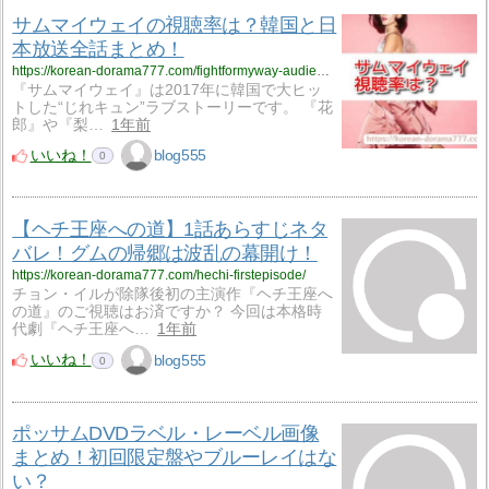
サムマイウェイの視聴率は？韓国と日
本放送全話まとめ！
https://korean-dorama777.com/fightformyway-audiencerating/
『サムマイウェイ』は2017年に韓国で大ヒッ
トした“じれキュン”ラブストーリーです。 『花
郎』や『梨…
1年前
いいね！
blog555
0
【ヘチ王座への道】1話あらすじネタ
バレ！グムの帰郷は波乱の幕開け！
https://korean-dorama777.com/hechi-firstepisode/
チョン・イルが除隊後初の主演作『ヘチ王座へ
の道』のご視聴はお済ですか？ 今回は本格時
代劇『ヘチ王座へ…
1年前
いいね！
blog555
0
ポッサムDVDラベル・レーベル画像
まとめ！初回限定盤やブルーレイはな
い？