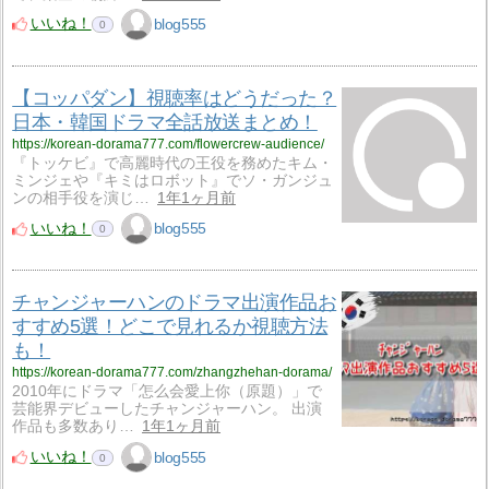
いいね！
blog555
0
【コッパダン】視聴率はどうだった？
日本・韓国ドラマ全話放送まとめ！
https://korean-dorama777.com/flowercrew-audience/
『トッケビ』で高麗時代の王役を務めたキム・
ミンジェや『キミはロボット』でソ・ガンジュ
ンの相手役を演じ…
1年1ヶ月前
いいね！
blog555
0
チャンジャーハンのドラマ出演作品お
すすめ5選！どこで見れるか視聴方法
も！
https://korean-dorama777.com/zhangzhehan-dorama/
2010年にドラマ「怎么会愛上你（原題）」で
芸能界デビューしたチャンジャーハン。 出演
作品も多数あり…
1年1ヶ月前
いいね！
blog555
0