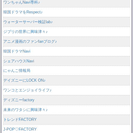
ワンちゃんNavi専科♪
韓国ドラマをRespect♪
ウォーターサーバー検証lab♪
ジブリの世界に興味津々♪
アニメ漫画のファンfanブログ♪
韓国ドラマNavi
シェアハウスNavi
にゃんこ情報局
デイズニーにLOCK ON♪
ワンコとエンジョイライフ♪
ディズニーfactory
未来のワタシに興味津々♪
トレンドFACTORY
J-POP♡FACTORY