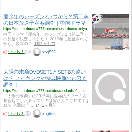
慶余年のシーズン2いつから？第二季
の日本放送予定も調査｜中国ドラマ
https://korean-dorama777.com/chinese-drama-keiyonen/
中国ドラマ「慶余年」のシーズン2（第二季）
の配信が決定しました！ 2019年に配信されて
から、数年の…
1年1ヶ月前
いいね！
blog555
0
太陽の末裔DVDSET1とSET2の違い
は？ メイキングや特典映像の内容も
調査！
https://korean-dorama777.com/descendantsofthesun-dvd-2/
『太陽の末裔』は2016年に世界的大ブームを
巻き起こしたドラマなのは皆さんご存知ですよ
ね？ 今回は『…
1年1ヶ月前
いいね！
blog555
0