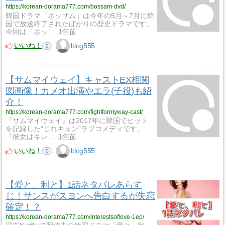
https://korean-dorama777.com/bossam-dvd/
韓国ドラマ「ポッサム」は今年の5月～7月に韓
国で放送終了されたばかりの歴史ドラマです。
今回は「ポッ…
1年前
いいね！
blog555
0
【サムマイウェイ】キャストEX相関
図画像！カメオ出演やエラ(子役)も紹
介！
https://korean-dorama777.com/fightformyway-cast/
『サムマイウェイ』は2017年に韓国でヒット
を記録した“じれキュン”ラブコメディです。
『彼女はキレ…
1年前
いいね！
blog555
0
【愛と、利と】1話ネタバレあらす
じ！サンスがスヨンへ告白するが失恋
確定！？
https://korean-dorama777.com/interestsoflove-1ep/