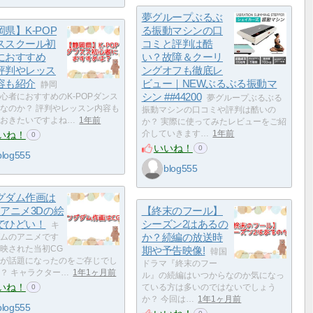
夢グループぶるぶ
県】K-POP
る振動マシンの口
ススクール初
コミと評判は酷
におすすめ
い？故障＆クーリ
評判やレッス
ングオフも徹底レ
容も紹介
ビュー｜NEWぶるぶる振動マ
静岡
シン ##44200
心者におすすめのK-POPダンス
夢グループぶるぶる
なのか？ 評判やレッスン内容も
振動マシンの口コミや評判は酷いの
おきたいですよね…
1年前
か？ 実際に使ってみたレビューをご紹
いね！
介していきます…
1年前
0
いいね！
0
blog555
blog555
グダム作画は
？アニメ3Dの絵
【終末のフール】
でひどい！
シーズン2はあるの
キ
か？続編の放送時
ムのアニメです
映された当初CG
期や予告映像!
韓国
が話題になったのをご存じでし
ドラマ『終末のフー
？ キャラクター…
1年1ヶ月前
ル』の続編はいつからなのか気になっ
いね！
ている方は多いのではないでしょう
0
か？ 今回は…
1年1ヶ月前
blog555