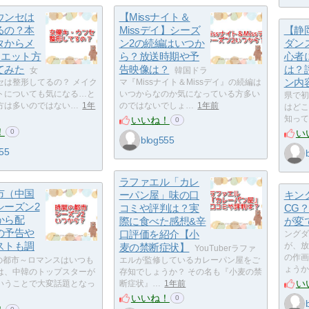
ウンセは
【Missナイト＆
るの？本
Missデイ】シーズ
【静岡
タからメ
ン2の続編はいつか
ダン
イエット方
ら？放送時期や予
心者
てみた
告映像は？
は？
女
韓国ドラ
ン内
セは整形してるの？ メイク
マ『Missナイト＆Missデイ』の続編は
トについても気になる…と
いつからなのか気になっている方多い
県で初
方は多いのではない…
1年
のではないでしょ…
1年前
はどこ
いいね！
知って
0
！
い
0
blog555
55
ラファエル「カレ
市（中国
ーパン屋」味の口
キン
シーズン2
コミや評判は？実
CG
から配
際に食べた感想&辛
が変
の予告や
口評価を紹介【小
ングダ
ストも調
麦の禁断症状】
が、放
YouTuberラファ
の作画
の都市～ロマンスはいつも
エルが監修しているカレーパン屋をご
ょうか
は、中韓のトップスターが
存知でしょうか？ その名も『小麦の禁
い
いうことで大変話題となっ
断症状』…
1年前
いいね！
0