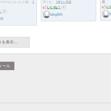
前
やモデルとなった人物…
1
手くな…
1年1ヶ月前
い
いいね！
0
！
0
blog555
55
きを表示…
ィール