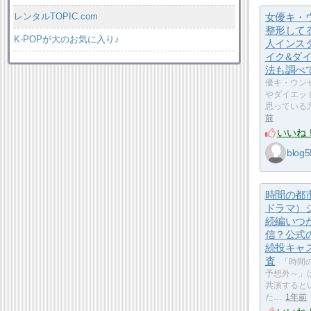
レンタルTOPIC.com
女優キ・
整形して
K-POPが大のお気に入り♪
人インス
イク&ダ
法も調べ
優キ・ウン
やダイエッ
思っている
前
いいね
blog5
時間の都
ドラマ）
続編いつ
信？公式
続投キャ
査
「時間
予想外～」
共演すると
た…
1年前