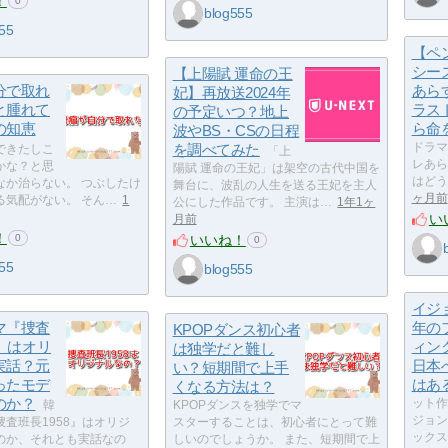
！
0
blog555
55
【ペ
シー
【上陽賦 運命の王
分で取れ
あら
妃】再放送2024年
と腫れて
ラス
の予定いつ？地上
の知恵
ら命
波やBS・CSの日程
を調べてみた
ドラマ
できたしこ
「上
レあら
かな？と思
陽賦 運命の王妃」は架空の古代中国を
はどう
なか治らない。 つぶしたけ
舞台に、波乱の人生を送る王妃を主人
ヶ月前
る気配がない。 そん…
1
公にした作品です。 主演は…
1年1ヶ
い
月前
！
いいね！
0
0
55
blog555
イジョ
マ『捜査
年の
KPOPダンス初心者
8』はオリ
ィン
は独学だと難し
実話？元
日本
い？短期間で上手
ったモデ
はあ
くなる方法は？
のか？
ット作
韓
KPOPダンスを独学でマ
ジョン
査班長1958』はオリジ
スターすることは、初心者にとって難
ックス
のか、それとも実話なの
しいのでしょうか。 また、短期間で上