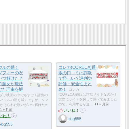
ウルの動く
コレカ(CORECA)通
ソフィーの呪
販の口コミは詐欺
いつ解けた？
で怪しい？評判や
の魔女が魔法
評価・安全性まと
けた理由を解
め！
コレカ
(CORECA)通販は詐欺サイトなのか？
ブリ映画の中でもすごく評判の
実際にサイトを探して調べてみました
ハウルの動く城』ですが、ソフ
ので、利用するか迷…
11ヶ月前
かけられた呪いがいつ解けたの
いいね！
11ヶ月前
0
いね！
0
blog555
blog555