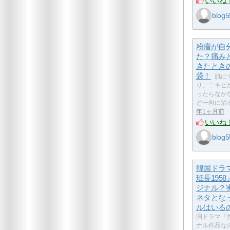
いいね
blog5
粉瘤が自
た？痛み
きたとき
袋！
肌に
り、ニキビ
ったらなか
ど一向に治
年1ヶ月前
いいね
blog5
韓国ドラ
班長195
ジナル？
ネタとな
ルはいる
国ドラマ『捜
ナル作品な