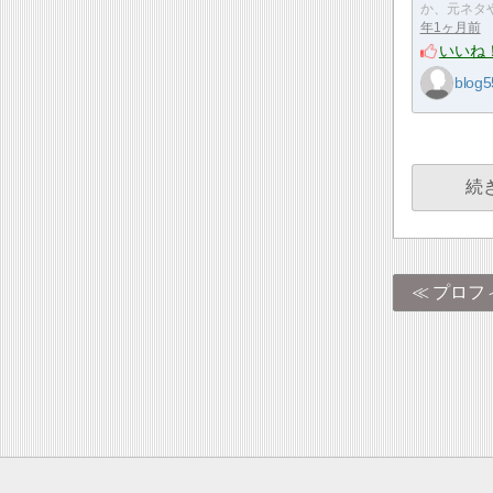
か、元ネタ
年1ヶ月前
いいね
blog5
続
プロフ