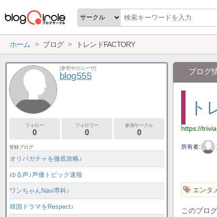
ホーム
ブログ
トレンドFACTORY
[参照中のユーザ]
ブログ
blog555
トレ
フォロー
フォロワー
参加サークル
https://triv
0
0
0
所有者
登録ブログ
オリパガチャを徹底攻略♪
ゆる声♪声優トピック速報
エンタ
ワンちゃんNavi専科♪
韓国ドラマをRespect♪
このブロ