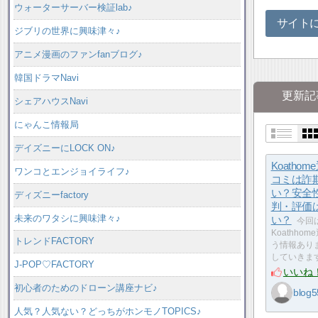
ウォーターサーバー検証lab♪
サイト
ジブリの世界に興味津々♪
アニメ漫画のファンfanブログ♪
韓国ドラマNavi
更新記
シェアハウスNavi
にゃんこ情報局
デイズニーにLOCK ON♪
Koatho
ワンコとエンジョイライフ♪
コミは詐
い？安全
ディズニーfactory
判・評価
未来のワタシに興味津々♪
い？
今回
Koathh
トレンドFACTORY
う情報あり
していきます
J-POP♡FACTORY
いいね
初心者のためのドローン講座ナビ♪
blog5
人気？人気ない？どっちがホンモノTOPICS♪