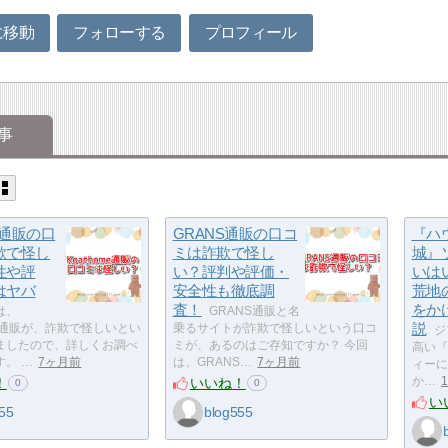
に移動
フォローする
プロフィール
事
me通販の口
GRANS通販の口コ
『ハ
欺で怪し
ミは詐欺で怪し
城』
性や評
い？評判や評価・
いは
はヤバ
安全性も徹底調
荒地
査！
をか
は、
GRANS通販と名
説
ome通販が、詐欺で怪しいとい
乗るサイトが詐欺で怪しいという口コ
ジ
ましたので、詳しくお調べ
ミが、あるのはご存知ですか？ 今回
高い『
。 …
7ヶ月前
は、GRANS…
7ヶ月前
ィーに
！
いいね！
か…
0
0
い
55
blog555