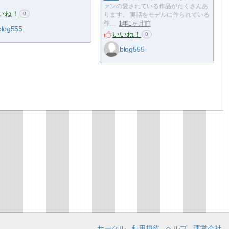
ァンの愛されている作品がたくさんあ
いね！
0
ります。 実話をモデルに作られている
作…
1年1ヶ月前
blog555
いいね！
0
blog555
サークル
利用規約
ヘルプ
運営会社