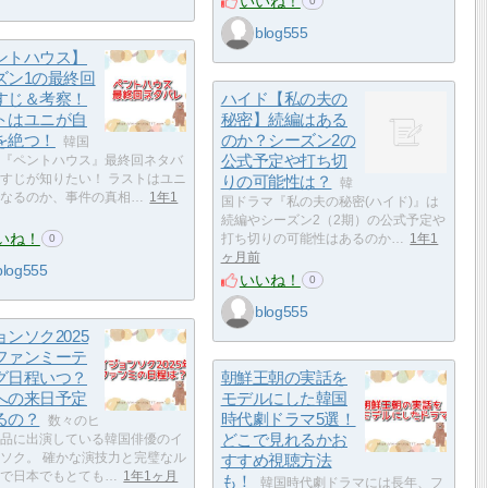
いいね！
0
blog555
ントハウス】
ズン1の最終回
すじ＆考察！
ハイド【私の夫の
トはユニが自
秘密】続編はある
を絶つ！
のか？シーズン2の
韓国
公式予定や打ち切
『ペントハウス』最終回ネタバ
すじが知りたい！ ラストはユニ
りの可能性は？
韓
なるのか、事件の真相…
1年1
国ドラマ『私の夫の秘密(ハイド)』は
続編やシーズン2（2期）の公式予定や
いね！
打ち切りの可能性はあるのか…
1年1
0
ヶ月前
blog555
いいね！
0
blog555
ンソク2025
ファンミーテ
グ日程いつ？
朝鮮王朝の実話を
への来日予定
モデルにした韓国
るの？
時代劇ドラマ5選！
数々のヒ
どこで見れるかお
品に出演している韓国俳優のイ
ソク。 確かな演技力と完璧なル
すすめ視聴方法
で日本でもとても…
1年1ヶ月
も！
韓国時代劇ドラマには長年、フ