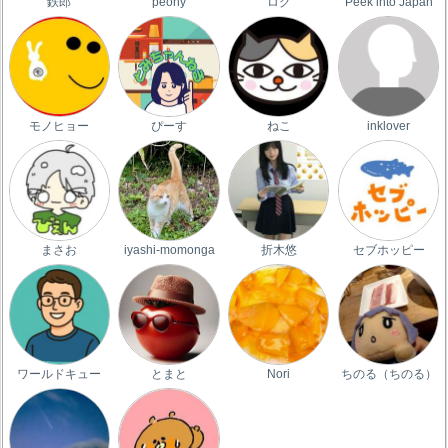
鉄郎
peony
ログ
Peek into Japan
モノヒョー
ぴーす
ねこ
inklover
まさお
iyashi-momonga
折木悠
セブホッピー
ワールドキュー
とまと
Nori
ちのる（ちのる）