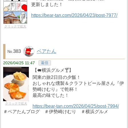
更新しました！
https://bear-tan.com/2026/04/23/post-7977/
クリックで拡大
383
ベアたん
2026/04/25 11:47
返信
【🐖横浜グルメ🍸️】
関東の旅2日目の夕飯！
おしゃれな燻製＆クラフトビール屋さん『伊
勢崎けむり』で乾杯！
最高の味でした！
クリックで拡大
https://bear-tan.com/2026/04/25/post-7994/
＃ベアたんブログ ＃伊勢崎けむり ＃横浜グルメ