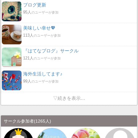
ブログ更新
95人
のユーザーが参加
美味しい幸せ💖
113人
のユーザーが参加
『はてなブログ』サークル
121人
のユーザーが参加
海外生活してます♪
99人
のユーザーが参加
▽続きを表示…
サークル参加者
(1265人)