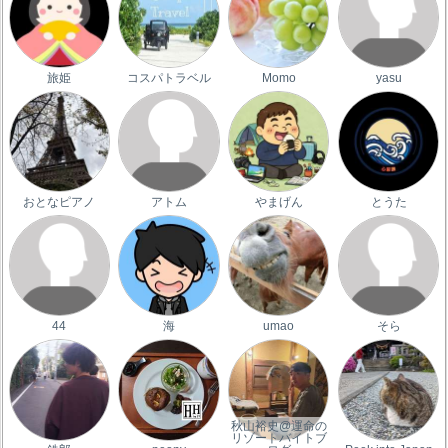
旅姫
コスパトラベル
Momo
yasu
おとなピアノ
アトム
やまげん
とうた
44
海
umao
そら
秋山裕史@運命の
リゾートバイトブ