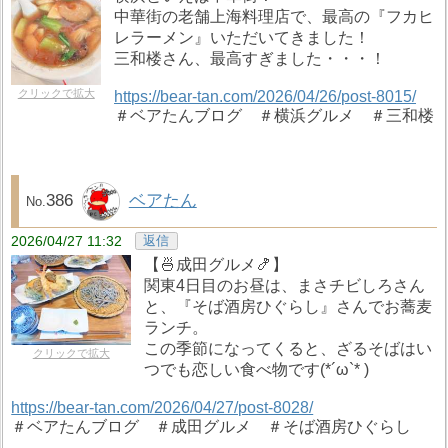
中華街の老舗上海料理店で、最高の『フカヒ
レラーメン』いただいてきました！
三和楼さん、最高すぎました・・・！
クリックで拡大
https://bear-tan.com/2026/04/26/post-8015/
＃ベアたんブログ ＃横浜グルメ ＃三和楼
386
ベアたん
2026/04/27 11:32
返信
【🍜成田グルメ🍤】
関東4日目のお昼は、まさチビしろさん
と、『そば酒房ひぐらし』さんでお蕎麦
ランチ。
この季節になってくると、ざるそばはい
クリックで拡大
つでも恋しい食べ物です(*´ω`* )
https://bear-tan.com/2026/04/27/post-8028/
＃ベアたんブログ ＃成田グルメ ＃そば酒房ひぐらし