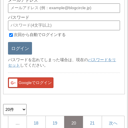
メールアドレス
パスワード
次回から自動でログインする
ログイン
パスワードを忘れてしまった場合は、現在の
パスワードをリ
セット
してください。
Googleでログイン
1
…
18
19
20
21
次へ