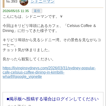
393
シドニーマン
2026/05/15 11:35
返信
こんにちは、シドニーマンです。￥
今回はキリビリ埠頭にあるカフェ、「Celsius Coffee ＆
Dining」に行ってきた様子です。
キリビリ埠頭から見るシドニー湾。その景色を見ながらコ
ーヒー。
チョット気が休まりました。
良かったら観覧してください。
https://livinginsydneys.com/2026/03/31/sydney-popular-
cafe-celsius-coffee-dining-in-kirribilli-
wharf/#google_vignette
掲示板へ投稿する場合はログインしてください