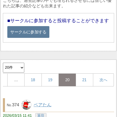
こちらは、過去記事の中でも埋もれるさせるには惜しい優
れた記事の紹介なども出来ます。
サークルに参加すると投稿することができます
サークルに参加する
1
…
18
19
20
21
次へ
374
ベアたん
2026/03/15 11:41
返信