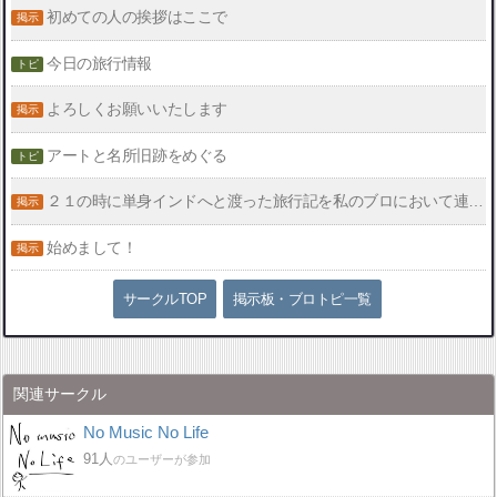
初めての人の挨拶はここで
今日の旅行情報
よろしくお願いいたします
アートと名所旧跡をめぐる
２１の時に単身インドへと渡った旅行記を私のブロにおいて連載中です。
始めまして！
サークルTOP
掲示板・ブロトピ一覧
関連サークル
No Music No Life
91人
のユーザーが参加