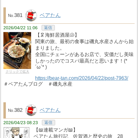
381
ベアたん
2026/04/22 11:06
返信
【🦑海鮮居酒屋🐚】
関東の旅、最初の食事は磯丸水産さんから始
まりました。
全国にチェーンがあるお店で、安価だし美味
しかったのでコスパ最高だと思います！(*
´ω`* )
クリックで拡大
https://bear-tan.com/2026/04/22/post-7963/
＃ベアたんブログ ＃磯丸水産
382
ベアたん
2026/04/23 08:23
返信
【📖連載マンガ📖】
ベアたん旅行記 佐賀酒と歴史の旅 28