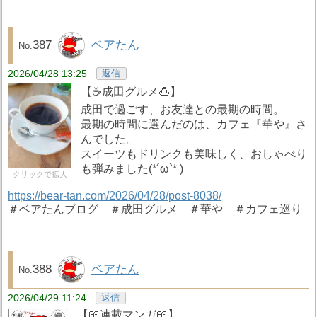
387
ベアたん
2026/04/28 13:25
返信
【☕成田グルメ🍮】
成田で過ごす、お友達との最期の時間。
最期の時間に選んだのは、カフェ『華や』さ
んでした。
スイーツもドリンクも美味しく、おしゃべり
も弾みました(*´ω`* )
クリックで拡大
https://bear-tan.com/2026/04/28/post-8038/
＃ベアたんブログ ＃成田グルメ ＃華や ＃カフェ巡り
388
ベアたん
2026/04/29 11:24
返信
【📖連載マンガ📖】