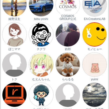
COSMOS
綾野涼太
tatsu yoshi
GROUP公式
EA CreatorsLAB
ぽこママ
チクワ
鉄郎
モノヒョー
トク
むえんちゃん
ららるる
yuimi