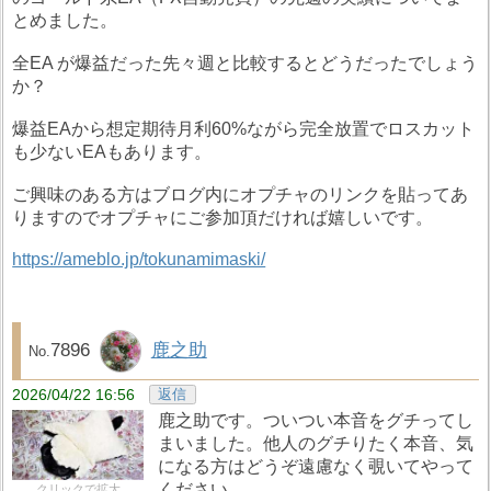
とめました。
全EA が爆益だった先々週と比較するとどうだったでしょう
か？
爆益EAから想定期待月利60%ながら完全放置でロスカット
も少ないEAもあります。
ご興味のある方はブログ内にオプチャのリンクを貼ってあ
りますのでオプチャにご参加頂だければ嬉しいです。
https://ameblo.jp/tokunamimaski/
7896
鹿之助
2026/04/22 16:56
返信
鹿之助です。ついつい本音をグチってし
まいました。他人のグチりたく本音、気
になる方はどうぞ遠慮なく覗いてやって
ください。
クリックで拡大