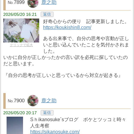
7899
鹿之助
2026/05/20 16:21
返信
好奇心からの便り 記事更新しました。
https://koukishin8.com/
ある出来事で、自分の思考や言動が正し
いと思い込んでいたことを気付かされま
クリックで拡大
した。
いかに自分が正しかったかの言い訳を必死に探していたの
だと思います。
『自分の思考が正しいと思っているから対立が起きる』
7900
鹿之助
2026/05/20 20:17
返信
Sｈikanosuke´sブログ ボケとツッコミ時々
人生考察
https://sikanosuke.com/