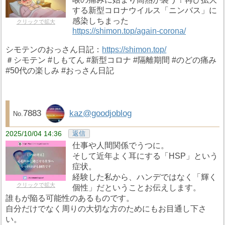
する新型コロナウイルス「ニンバス」に
感染しちまった
クリックで拡大
https://shimon.top/again-corona/
シモテンのおっさん日記：
https://shimon.top/
＃シモテン #しもてん #新型コロナ #隔離期間 #のどの痛み
#50代の楽しみ #おっさん日記
7883
kaz@goodjoblog
2025/10/04 14:36
返信
仕事や人間関係でうつに。
そして近年よく耳にする「HSP」という
症状。
経験した私から、ハンデではなく「輝く
クリックで拡大
個性」だということお伝えします。
誰もが陥る可能性のあるものです。
自分だけでなく周りの大切な方のためにもお目通し下さ
い。