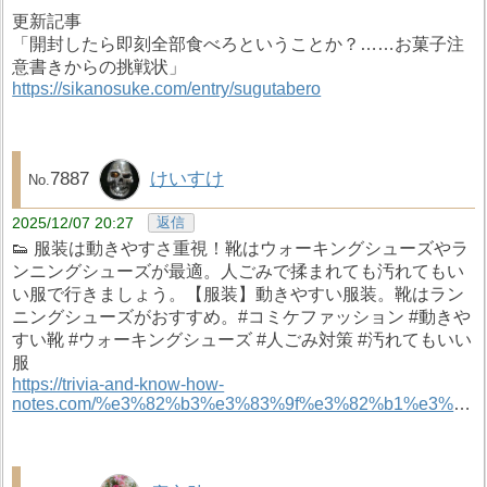
更新記事
「開封したら即刻全部食べろということか？……お菓子注
意書きからの挑戦状」
https://sikanosuke.com/entry/sugutabero
7887
けいすけ
2025/12/07 20:27
返信
👟 服装は動きやすさ重視！靴はウォーキングシューズやラ
ンニングシューズが最適。人ごみで揉まれても汚れてもい
い服で行きましょう。【服装】動きやすい服装。靴はラン
ニングシューズがおすすめ。#コミケファッション #動きや
すい靴 #ウォーキングシューズ #人ごみ対策 #汚れてもいい
服
https://trivia-and-know-how-
notes.com/%e3%82%b3%e3%83%9f%e3%82%b1%e3%81%8c%e6%a5%bd%e3%81%97%e3%82%80%e3%81%9f%e3%82%81%e5%88%9d%e5%bf%83%e8%80%85%e3%81%ab%e5%bf%85%e8%a6%81%e3%81%aa%e6%ba%96%e5%82%99%e3%80%80/