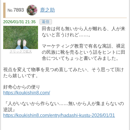
7893
鹿之助
2026/01/31 21:35
返信
田舎は何も無いから人が離れる、人が来
ないと言うけれど……。
マーケティング教育で有名な寓話、裸足
の民族に靴を売るという話をヒントに田
クリックで拡大
舎についてちょっと書いてみました。
視点を変えて物事を見つめ直してみたい、そう思って頂け
たら嬉しいです。
好奇心からの便り
https://koukishin8.com/
『人がいないから作らない……無いから人が集まらないの
逆説』
https://koukishin8.com/entry/hadashi-kustu-2026/01/31