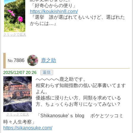
「好奇心からの便り」
https://koukishin8.com/
『選挙 誰が選ばれてもいいけど、選ばれた
からには…』
クリックで拡大
7886
鹿之助
2025/12/07 20:26
返信
へへへへへ鹿之助です。
相変わらず知能指数の低い記事書いてます
よん。
優越感に浸りたい方、同類を求めている
方、ちょっくらお寄りになってみない？
クリックで拡大
「Shikanosuke’ｓ blog ボケとツッコミ
時々人生考察」
https://sikanosuke.com/