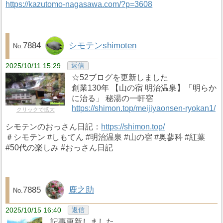
https://kazutomo-nagasawa.com/?p=3608
7884
シモテンshimoten
2025/10/11 15:29
返信
☆52ブログを更新しました
創業130年 【山の宿 明治温泉】「明らか
に治る」 秘湯の一軒宿
https://shimon.top/meijiyaonsen-ryokan1/
クリックで拡大
シモテンのおっさん日記：
https://shimon.top/
＃シモテン #しもてん #明治温泉 #山の宿 #奥蓼科 #紅葉
#50代の楽しみ #おっさん日記
7885
鹿之助
2025/10/15 16:40
返信
記事更新しました。