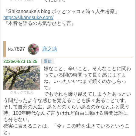
「Shikanosuke's blog ボケとツッコミ時々人生考察」
https://sikanosuke.com/
『本音を語るのん気なひとり言』
7897
鹿之助
2026/04/23 15:25
返信
嫌なこと、辛いこと、そんなことに関わ
っている間の時間って長く感じますよ
ね。いったいいつまで続くのかしらっ
て。
クリックで拡大
でもそれを乗り越えてしまうとあっとい
う間だったような感じを覚えることも多々あることです。
そして自分の人生、あとどのくらいあるのかなとふと思う
時、100年時代なんて言うけれど自由に動ける時間は誰に
も分らない。
確実に言えることは、「今」この時を生きているというこ
と。