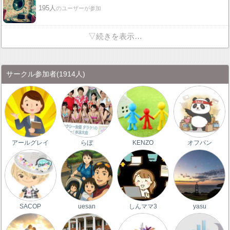
195人
のユーザーが参加
▽続きを表示…
サークル参加者
(1914人)
アールグレイ
らぼ
KENZO
オフパン
SACOP
uesan
しんママ3
yasu