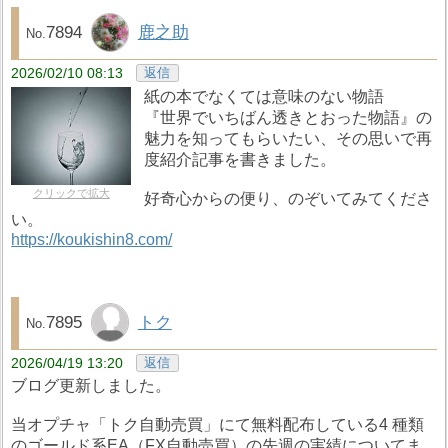
7894
鹿之助
2026/02/10 08:13
返信
紙の本でなくては意味のない物語
『世界でいちばん透きとおった物語』の
魅力を知ってもらいたい、その思いで再
度紹介記事を書きました。
クリックで拡大
好奇心からの便り、のぞいてみてくださ
い。
https://koukishin8.com/
7895
トク
2026/04/19 13:20
返信
ブログ更新しました。
当オプチャ「トク自動売買」にて無料配布している4 種類
のゴールド系EA（FX自動売買）の先週の実績についてま