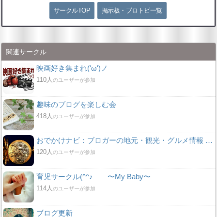
サークルTOP
掲示板・ブロトピ一覧
関連サークル
映画好き集まれ('ω')ノ
110人
のユーザーが参加
趣味のブログを楽しむ会
418人
のユーザーが参加
おでかけナビ：ブロガーの地元・観光・グルメ情報 グリット / きっとおでかけしたくなる集い♪♪
120人
のユーザーが参加
育児サークル(^^♪ 〜My Baby〜
114人
のユーザーが参加
ブログ更新