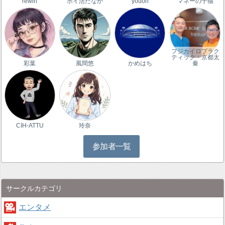
rewin
ポイ活たなか
youon
マネーの子猫
フジカイロプラク
ティック・京都太
彩葉
風間悠
かめはち
秦
CIH-ATTU
玲奈
参加者一覧
サークルカテゴリ
エンタメ