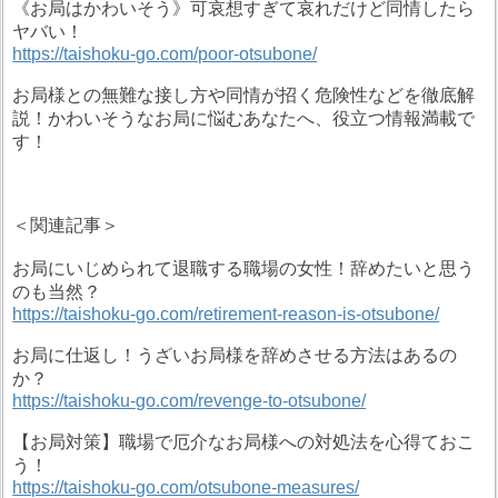
《お局はかわいそう》可哀想すぎて哀れだけど同情したら
ヤバい！
https://taishoku-go.com/poor-otsubone/
お局様との無難な接し方や同情が招く危険性などを徹底解
説！かわいそうなお局に悩むあなたへ、役立つ情報満載で
す！
＜関連記事＞
お局にいじめられて退職する職場の女性！辞めたいと思う
のも当然？
https://taishoku-go.com/retirement-reason-is-otsubone/
お局に仕返し！うざいお局様を辞めさせる方法はあるの
か？
https://taishoku-go.com/revenge-to-otsubone/
【お局対策】職場で厄介なお局様への対処法を心得ておこ
う！
https://taishoku-go.com/otsubone-measures/