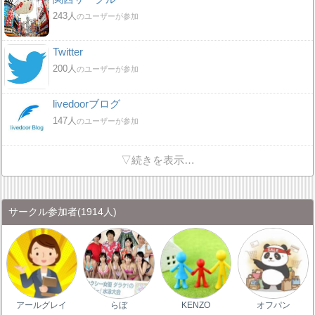
243人
のユーザーが参加
Twitter
200人
のユーザーが参加
livedoorブログ
147人
のユーザーが参加
▽続きを表示…
サークル参加者
(1914人)
アールグレイ
らぼ
KENZO
オフパン