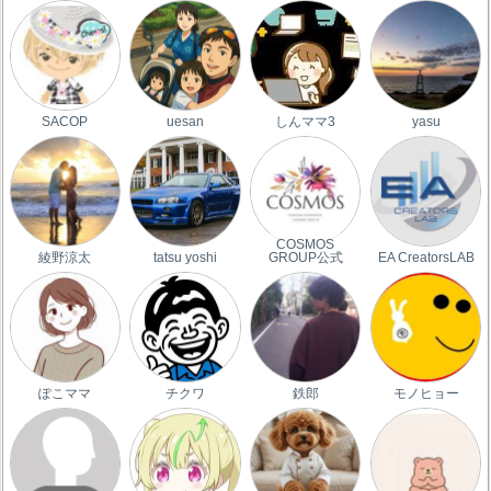
SACOP
uesan
しんママ3
yasu
COSMOS
綾野涼太
tatsu yoshi
GROUP公式
EA CreatorsLAB
ぽこママ
チクワ
鉄郎
モノヒョー