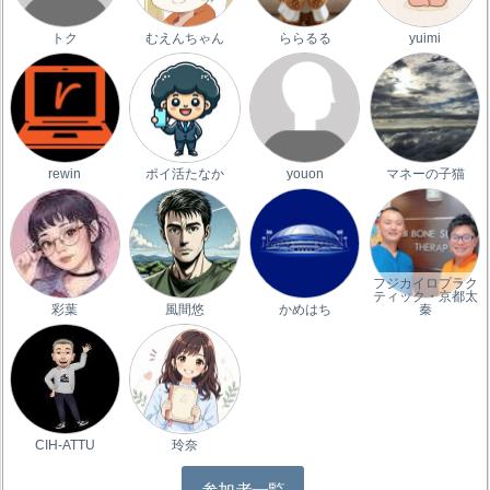
トク
むえんちゃん
ららるる
yuimi
rewin
ポイ活たなか
youon
マネーの子猫
フジカイロプラク
ティック・京都太
彩葉
風間悠
かめはち
秦
CIH-ATTU
玲奈