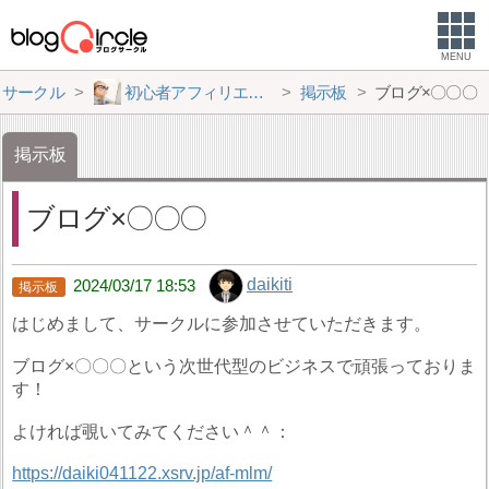
MENU
サークル
初心者アフィリエイター♪♪
掲示板
ブログ×〇〇〇
掲示板
ブログ×〇〇〇
daikiti
2024/03/17 18:53
はじめまして、サークルに参加させていただきます。
ブログ×〇〇〇という次世代型のビジネスで頑張っておりま
す！
よければ覗いてみてください＾＾：
https://daiki041122.xsrv.jp/af-mlm/