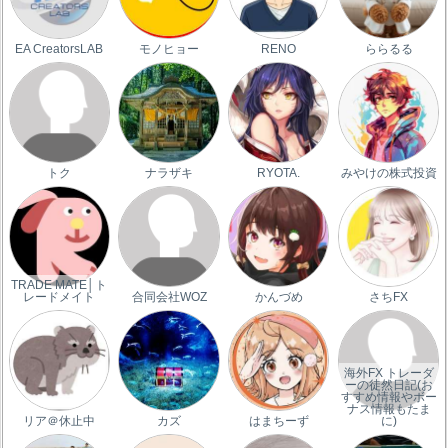
EA CreatorsLAB
モノヒョー
RENO
ららるる
トク
ナラザキ
RYOTA.
みやけの株式投資
TRADE MATE│ト
レードメイト
合同会社WOZ
かんづめ
さちFX
海外FX トレーダ
ーの徒然日記(お
すすめ情報やボー
ナス情報もたま
リア＠休止中
カズ
はまちーず
に)