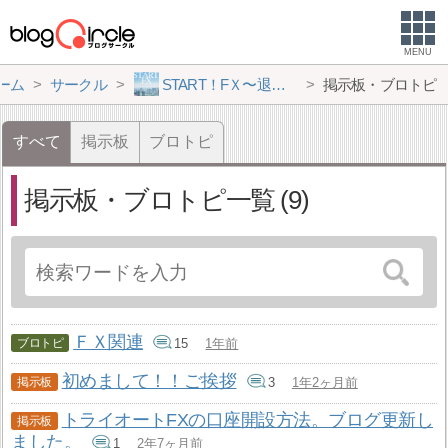
MENU
ーム
サークル
START！FＸ〜退場しないFＸトレーダーになろう〜
掲示板・ブロトピ
すべて
掲示板
ブロトピ
掲示板・ブロトピ一覧
9
ＦＸ関連
15
1年前
初めまして！！ご挨拶
3
1年2ヶ月前
トライオートFXの口座開設方法。ブログ更新し
ました。
1
2年7ヶ月前