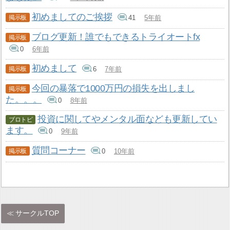
初めましてのご挨拶
41
5年前
ブログ更新！誰でもできるトライオートfx
0
6年前
初めまして
6
7年前
今回の暴落で1000万円の損失を出しまし
た。。。
0
8年前
投資に関してやメンタル面なども更新してい
ます。
0
9年前
質問コーナー
0
10年前
サークルTOP