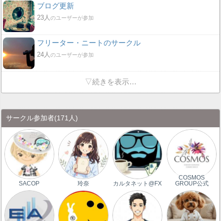
ブログ更新
23人
のユーザーが参加
フリーター・ニートのサークル
24人
のユーザーが参加
▽続きを表示…
サークル参加者
(171人)
COSMOS
SACOP
玲奈
カルタネット@FX
GROUP公式