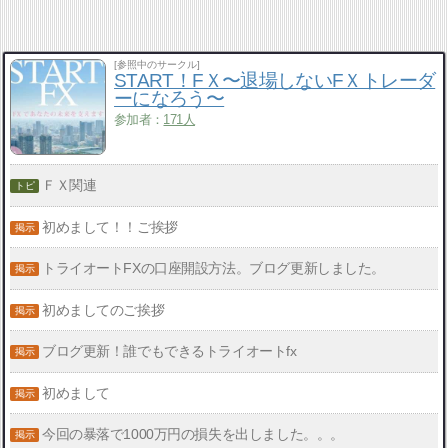
[参照中のサークル]
START！FＸ〜退場しないFＸトレーダ
ーになろう〜
参加者：
171人
ＦＸ関連
初めまして！！ご挨拶
トライオートFXの口座開設方法。ブログ更新しました。
初めましてのご挨拶
ブログ更新！誰でもできるトライオートfx
初めまして
今回の暴落で1000万円の損失を出しました。。。