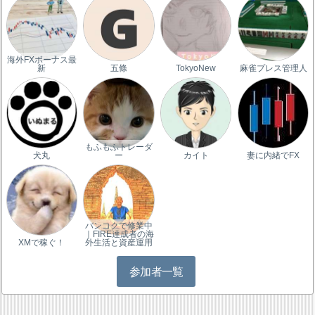
海外FXボーナス最
新
五條
TokyoNew
麻雀プレス管理人
もふもふトレーダ
犬丸
ー
カイト
妻に内緒でFX
バンコクで修業中
｜FIRE達成者の海
XMで稼ぐ！
外生活と資産運用
参加者一覧