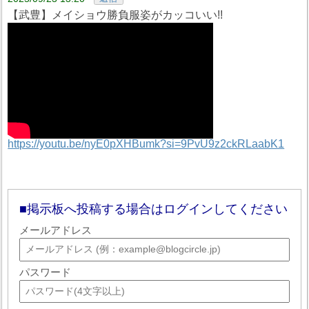
【武豊】メイショウ勝負服姿がカッコいい!!
https://youtu.be/nyE0pXHBumk?si=9PvU9z2ckRLaabK1
掲示板へ投稿する場合はログインしてください
メールアドレス
パスワード