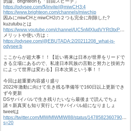
勿論、brighteonも「自由スピーチ」
https://odysee.com/$/invite/@miwCH3:4
https://www.brighteon.com/channels/miwchjp
因みにmiwCHとmiwCH2の２つも完全に削除した?
kuzutubuとは
https://www.youtube.com/channel/UC5nMXIudVYRt3txPC5SuxOg
メリットや使い方は：
https://odysee.com/@EBUTADA:2/20211208_what-is-
odysee:b
ここからが超大事！！【近い将来は日本が世界をリードで
きる立場にあるので、私達日本民族の言動と努力と技術力
によって世界は変わる】日本次第という事！！
今回は超重要内容盛り盛り
2022年激動に向けて生き残る準備等で160日以上更新でき
ず今更新
DSサバイバルで生き残りたいなら最後まで読んでちょ
諸々新真実も知り実行してサバイバル組になりましょ
tweetは
https://twitter.com/MIWMIWMIW88/status/147858236079094
s=20