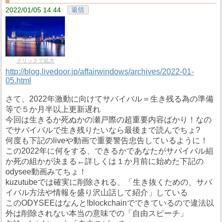
2022/01/05 14:44
返信
クリックで拡大
http://blog.livedoor.jp/affairwindows/archives/2022-01-
05.html
さて、2022年激動に向けてサバイバル＝生き残る為の準備
等で５か月半以上更新遅れ
今回は生きるか死ぬかの瀬戸際の超重要内容ばかり！なの
でサバイバルで生き残りたいなら最後まで読んでちょ?
何度も下記のliveや動画で重要警告忠告しているように！
この2022年に何をする、できるかであなたがサバイバル組
か死の組かが決まる←詳しくは１か月前に始めた下記の
odysee動画みてちょ！
kuzutubeでは確実に削除される、「生き抜くための、サバ
イバル方法や情報を盛り沢山話して紹介」している
このODYSEEはなんと!blockchainでできているので違法以
外は削除されない本当の意味での「自由スピーチ」