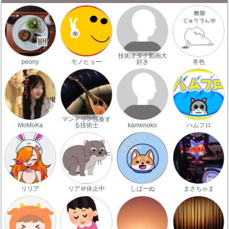
技術オタク動画大
peony
モノヒョー
好き
冬色
マンドリン独奏す
MoMoKa
る技術士
kamenoko
ハムフロ
リリア
リア＠休止中
しばーぬ
まさちゃま