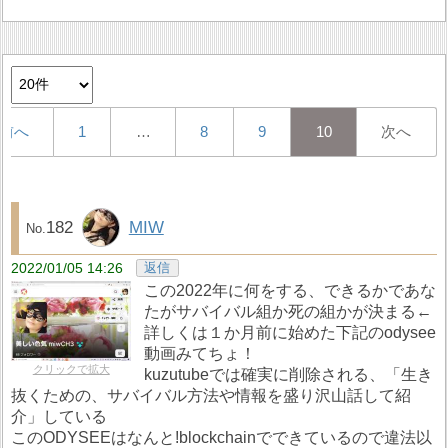
前へ
1
…
8
9
10
次へ
182
MIW
2022/01/05 14:26
返信
この2022年に何をする、できるかであな
たがサバイバル組か死の組かが決まる←
詳しくは１か月前に始めた下記のodysee
動画みてちょ！
クリックで拡大
kuzutubeでは確実に削除される、「生き
抜くための、サバイバル方法や情報を盛り沢山話して紹
介」している
このODYSEEはなんと!blockchainでできているので違法以