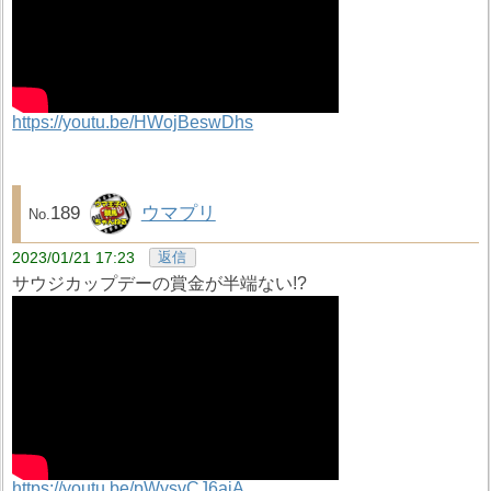
https://youtu.be/HWojBeswDhs
189
ウマプリ
2023/01/21 17:23
返信
サウジカップデーの賞金が半端ない!?
https://youtu.be/pWysvCJ6aiA