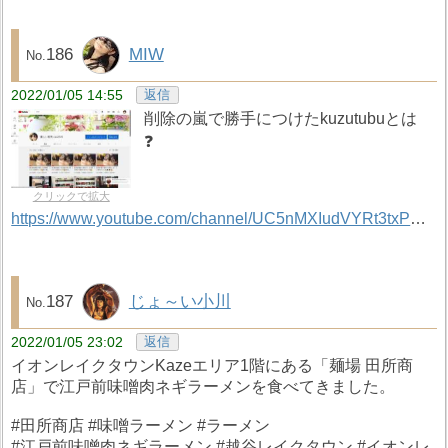
186
MIW
2022/01/05 14:55
返信
削除の嵐で勝手につけたkuzutubuとは
❓
クリックで拡大
https://www.youtube.com/channel/UC5nMXIudVYRt3txPC5SuxOg/videos
187
じょ～い小川
2022/01/05 23:02
返信
イオンレイクタウンKazeエリア1階にある「麺場 田所商
店」で江戸前味噌肉ネギラーメンを食べてきました。
#田所商店 #味噌ラーメン #ラーメン
#江戸前味噌肉ネギラーメン #越谷レイクタウン #イオンレ