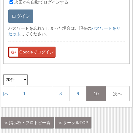
次回から自動でログインする
ログイン
パスワードを忘れてしまった場合は、現在の
パスワードをリ
セット
してください。
Googleでログイン
前へ
1
…
8
9
10
次へ
掲示板・ブロトピ一覧
サークルTOP