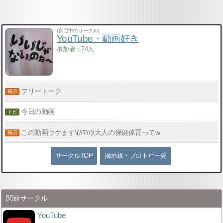
[参照中のサークル]
YouTube・動画好き
参加者：
74人
フリートーク
今日の動画
この動画ウケます\(//∇//)\大人の保健体育ってw
サークルTOP
掲示板・ブロトピ一覧
関連サークル
YouTube