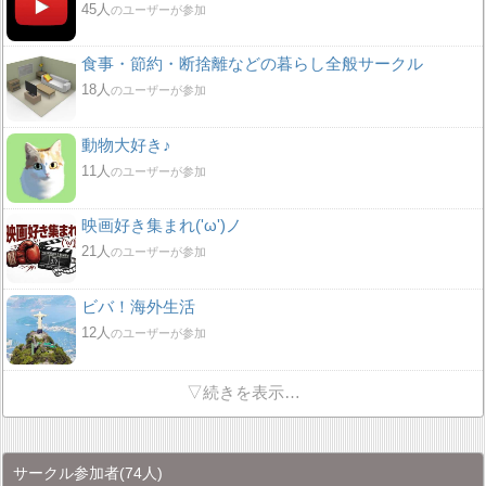
45人
のユーザーが参加
食事・節約・断捨離などの暮らし全般サークル
18人
のユーザーが参加
動物大好き♪
11人
のユーザーが参加
映画好き集まれ('ω')ノ
21人
のユーザーが参加
ビバ！海外生活
12人
のユーザーが参加
▽続きを表示…
サークル参加者
(74人)