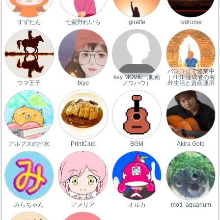
すずたん
七紫野れいら
giraffe
tvdrome
バンコクで修業中
key MOVIE（動画
｜FIRE達成者の海
ウマ王子
biyo
ノウハウ）
外生活と資産運用
アルプスの排水
PrintClub
BGM
Akira Goto
みらちゃん
アメリア
オルカ
moti_aquarium