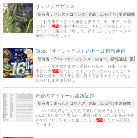
サンスデゴザンス
所有者：
サンスデゴザンス
更新：
23時間前
更新回数
…くれる季節の花々や植物を愛でて、風に季節、日常
に幸せと
感謝
台風発生時には、美しい今を残したいと
ガーデンに走る辛い時には、夢中にシャッターをきり
植物パワーをもらう…
Oisix（オイシックス）のセール情報通信
所有者：
Oisix（オイシックス）のセール情報通信
更新
…という損を防ぎます💡週替わり特価、月末セール、
季節の大
感謝
祭など、オイシックスのあらゆるセール
情報を網羅。最大限お得に購入できるタイミングをお
知らせします📅新鮮…
奇跡のマイホーム建築記録
所有者：
まっしんはやぶさ
更新：
13日前
更新回数：
7
…々4LDK間取を注文住宅で楽しく実現できました。
2012年8月末に入居済み。建築当初からの活動を記憶を
さかのぼり、関わった全ての方に
感謝
しながら記録し
ています。