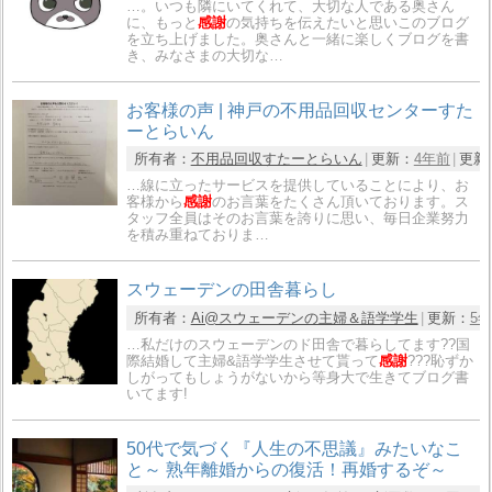
…。いつも隣にいてくれて、大切な人である奥さん
に、もっと
感謝
の気持ちを伝えたいと思いこのブログ
を立ち上げました。奥さんと一緒に楽しくブログを書
き、みなさまの大切な…
お客様の声 | 神戸の不用品回収センターすた
ーとらいん
所有者：
不用品回収すたーとらいん
更新：
4年前
更新
…線に立ったサービスを提供していることにより、お
客様から
感謝
のお言葉をたくさん頂いております。ス
タッフ全員はそのお言葉を誇りに思い、毎日企業努力
を積み重ねておりま…
スウェーデンの田舎暮らし
所有者：
Ai@スウェーデンの主婦＆語学学生
更新：
5
…私だけのスウェーデンのド田舎で暮らしてます??国
際結婚して主婦&語学学生させて貰って
感謝
??‍?恥ずか
しがってもしょうがないから等身大で生きてブログ書
いてます!
50代で気づく『人生の不思議』みたいなこ
と～ 熟年離婚からの復活！再婚するぞ～