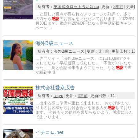
所有者：
英国式タロット占いCoco
更新：
3年前
更新回
…と新しい視点が得られるメッセージが好評で、多く
の方から
感謝
のお言葉をいただいております。2022年4
月30日まで、鑑定料20%OFFになる新生活応援キャン
ペーン…
海外B級ニュース
所有者：
海外B級ニュース
更新：
3年前
更新回数：
10
…専門サイト「海外B級ニュース」に1日100回アクセ
スしてたら「早期退職に成功した」「不倫がバレなか
った」「鳥と会話出来るようになった」など
感謝
の声
が殺到中!!!
株式会社愛京広告
所有者：
aikyo
更新：
3年前
更新回数：
14回
…出来る様に準備を重ねて来ました。 おかげさまで、
沢山のお客様からお付き合いを頂き大変
感謝
しており
ます。 今後もその信頼を裏切らないよう、誠実に歩ん
でまいります。
イチコロ.net