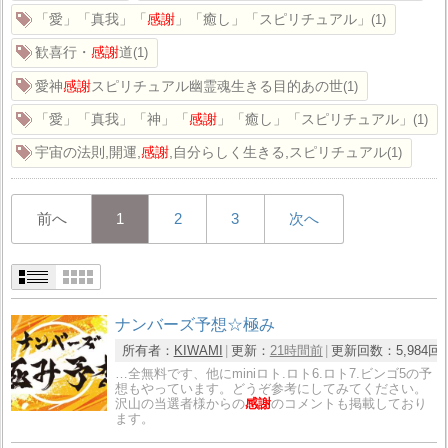
「愛」「真我」「
感謝
」「癒し」「スピリチュアル」
1
歓喜行・
感謝
道
1
愛神
感謝
スピリチュアル幽霊魂生きる目的あの世
1
「愛」「真我」「神」「
感謝
」「癒し」「スピリチュアル」
1
宇宙の法則,開運,
感謝
,自分らしく生きる,スピリチュアル
1
前へ
1
2
3
次へ
ナンバーズ予想☆極み
所有者：
KIWAMI
更新：
21時間前
更新回数：
5,984回
…全無料です、他にminiロト.ロト6.ロト7.ビンゴ5の予
想もやっています。どうぞ参考にしてみてください。
沢山の当選者様からの
感謝
のコメントも掲載しており
ます。