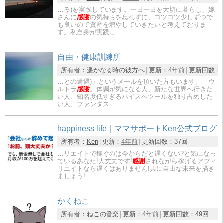
…る)を実践しています。一日一日を大切に暮らし、嫁
さんに
感謝
の気持ちを忘れずに、コツコツ少しずつで
も良いので資産を増やしていきたいと考えておりま
す。私自身が実践し…
自由・健康訓練所
所有者：
遥かなる時の彼方へ
更新：
4年前
更新回数：
…との遭遇)」というメールを頂いた方もいます。 ウ
ルトラ
感謝
。体調が気になる人、新たな世界へ行きた
い人、知名度低すぎるハイスぺツールを独り占めした
い人、ファンタス…
happiness life｜ママサポートKen公式ブログ
所有者：
Ken
更新：
4年前
更新回数：
37回
…リエイトで稼ぐのは今からだと遅くない?と気になっ
ているあなた!大丈夫です!
感謝
されながら稼げるアフィ
リエイトなら遅くはありません!共に自由な未来を描き
ましょう!
かくねこ
所有者：
ねこの音楽
更新：
4年前
更新回数：
49回