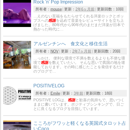
Rock 'n' Pop Impression
所有者：
mouse
更新：
2年6ヶ月前
更新回数：
10回
…えのない至福をもたらせてくれる洋楽ロックとポッ
プスへの
感謝
を込めて音楽をレビューサイトを立ち上
げました。80年代から90年代のまだまだ洋楽が日本で
熱かった時代に…
アルゼンチンへ 食文化と移住生活
所有者：
NOV
更新：
2年7ヶ月前
更新回数：
20回
…っかけ。 便利な環境で不満を数えるよりも不便な環
境で
感謝
を数えていたい。 そんな思いで異国の地を堪
能しております。その時に感じたことを発信するだけ
のブログで…
POSITIVELOG
所有者：
Emile
更新：
3年前
更新回数：
18回
POSITIVE LOGは、
感謝
と歓喜の気持ちで、思いつく
ままに書いています。ポジティブシンキングで、日ご
とに良くなるブログを目指しています。
こころがフワッと軽くなる英国式タロット占
いCoco