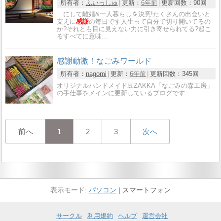
所有者：
ふいっしゅ
更新：
6年前
更新回数：
90回
…にして離婚&一人暮らしを決意!たくさんの出会いと
支えに
感謝
の毎日です人生って自分で切り開いてるの
か?それとも目に見えない力に引き寄せられてる?起こ
るすべてに意味…
感謝動激！なごみワールド
所有者：
nagomi
更新：
6年前
更新回数：
345回
オリジナルハンドメイド豆ZAKKA「なごみの森工房」
の手仕事をメインに更新しているブログです
前へ
1
2
3
次へ
パソコン
スマートフォン
サークル
利用規約
ヘルプ
運営会社