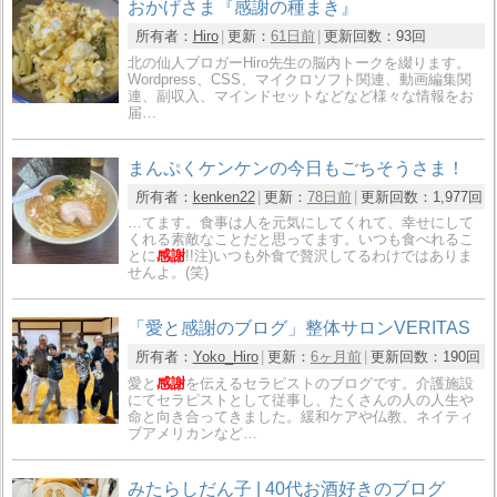
おかげさま『感謝の種まき』
所有者：
Hiro
更新：
61日前
更新回数：
93回
北の仙人ブロガーHiro先生の脳内トークを綴ります。
Wordpress、CSS、マイクロソフト関連、動画編集関
連、副収入、マインドセットなどなど様々な情報をお
届…
まんぷくケンケンの今日もごちそうさま！
所有者：
kenken22
更新：
78日前
更新回数：
1,977回
…てます。食事は人を元気にしてくれて、幸せにして
くれる素敵なことだと思ってます。いつも食べれるこ
とに
感謝
!!注)いつも外食で贅沢してるわけではありま
せんよ。(笑)
「愛と感謝のブログ」整体サロンVERITAS
所有者：
Yoko_Hiro
更新：
6ヶ月前
更新回数：
190回
愛と
感謝
を伝えるセラピストのブログです。介護施設
にてセラピストとして従事し、たくさんの人の人生や
命と向き合ってきました。緩和ケアや仏教、ネイティ
ブアメリカンなど…
みたらしだん子 | 40代お酒好きのブログ