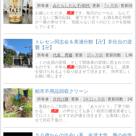
所有者：
みたらしだん子/40代
更新：
7ヶ月前
更新回
お越しいただき、
感謝
です。毎日のビールと、なんて
ことないご飯の記録。 家でダラダラ、お酒を飲む時間
が一番の幸せです。 気取らない日々のひとコマを投稿
しています。
トレセン同志会＆美浦分館【卍】非社台の逆
襲【卍】
所有者：
代表 齊藤
更新：
10ヶ月前
更新回数：
1,96
…くの会員の皆様、そして関係者の皆様に恵まれての
ものです。今年も
感謝
の気持ちを忘れる事なく、成果
を挙げられるよう取り組ませて頂きます。 何卒宜しく
お願い致します。
柏市不用品回収クリーン
所有者：
片付け隊
更新：
1年11ヶ月前
更新回数：
14回
…客様からご利用いただき、「ありがとう」丁寧で助
かる。「
感謝
」の声がとても多く! 柏市の優良業者とし
て口コミと、おすすめ評価を頂きます。お客様に合わ
せて対応千葉の…
５０歳からの出会い系 生涯大学 華の会学