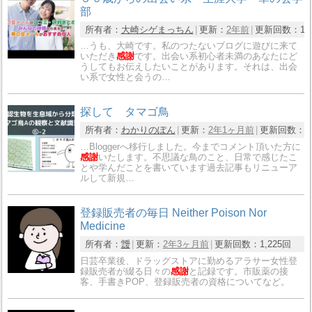
部
所有者：
大崎シゲまっちん
更新：
2年前
更新回数：
1
…うも、大崎です。私のつたないブログに遊びに来て
いただき
感謝
です。出会い系初心者未満のあなたにど
うしてもお伝えしたいことがあります。それは、出会
い系で女性と会うの…
探して タマゴ鳥
所有者：
わかりのぽん
更新：
2年1ヶ月前
更新回数：
5
…Bloggerへ移行しました。今までコメント頂いた方に
感謝
いたします。不思議な鳥のこと、日常で感じたこ
とや学んだことを書いています過去記事もリニューア
ルして新規…
登録販売者の毎日 Neither Poison Nor
Medicine
所有者：
靉
更新：
2年3ヶ月前
更新回数：
1,225回
日芸卒業後、ドラッグストアに勤めるアラサー女性登
録販売者が綴る日々の
感謝
と記録です。市販薬の接
客、手書きPOP、登録販売者の資格についてなど。