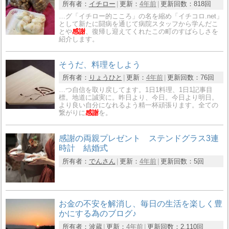
所有者：
イチロー
更新：
4年前
更新回数：
818回
…グ「イチロー的こころ」の名を縮め「イチコロ.net」
として新たに闘病を通じて病院スタッフから学んだこ
とや
感謝
、復帰し迎えてくれたこの町のすばらしさを
紹介します。
そうだ、料理をしよう
所有者：
りょうひと
更新：
4年前
更新回数：
76回
…つ自信を取り戻してます。1日1料理、1日1記事目
標。地道に誠実に。昨日より、今日。今日より明日。
より良い自分になれるよう精一杯頑張ります。全ての
繋がりに
感謝
を。
感謝の両親プレゼント ステンドグラス3連
時計 結婚式
所有者：
でんさん
更新：
4年前
更新回数：
5回
お金の不安を解消し、毎日の生活を楽しく豊
かにする為のブログ♪
所有者：
波蔵
更新：
4年前
更新回数：
2,110回