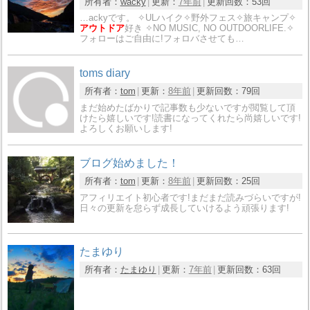
所有者：
wacky
更新：
7年前
更新回数：
53回
…ackyです。 ✧ULハイク✧野外フェス✧旅キャンプ✧
アウトドア
好き ✧NO MUSIC, NO OUTDOORLIFE.✧
フォローはご自由に!フォロバさせても…
toms diary
所有者：
tom
更新：
8年前
更新回数：
79回
まだ始めたばかりで記事数も少ないですが閲覧して頂
けたら嬉しいです!読書になってくれたら尚嬉しいです!
よろしくお願いします!
ブログ始めました！
所有者：
tom
更新：
8年前
更新回数：
25回
アフィリエイト初心者です!まだまだ読みづらいですが!
日々の更新を怠らず成長していけるよう頑張ります!
たまゆり
所有者：
たまゆり
更新：
7年前
更新回数：
63回