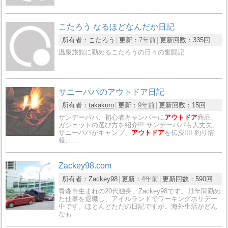
こたろう なるほどなんだか日記
所有者：
こたろう
更新：
7年前
更新回数：
335回
温泉旅館に勤めるこたろうの日々の奮闘記
サニーパパのアウトドア日記
所有者：
takakuro
更新：
9年前
更新回数：
15回
サンデーパパ、初心者キャンパーに
アウトドア
商品、
ガジェットの選び方を紹介!!! サンデーパパも大丈夫、
サニーパパがキャンプ、
アウトドア
を伝授!!!! 釣り情
報、…
Zackey98.com
所有者：
Zackey98
更新：
4年前
更新回数：
590回
青森市生まれの20代独身、Zackey98です。11年間勤め
た仕事を退職し、アイルランドでワーキングホリデー
中です。ほとんどただの日記ですが、海外生活がどん
なも…