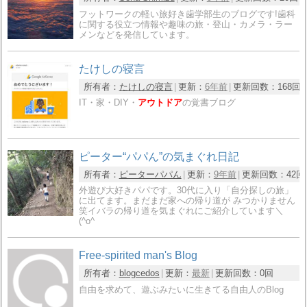
フットワークの軽い旅好き歯学部生のブログです!歯科
に関する役立つ情報や趣味の旅・登山・カメラ・ラー
メンなどを発信しています。
たけしの寝言
所有者：
たけしの寝言
更新：
6年前
更新回数：
168回
IT・家・DIY・
アウトドア
の覚書ブログ
ピーター“パパん”の気まぐれ日記
所有者：
ピーターパパん
更新：
9年前
更新回数：
42回
外遊び大好きパパです。30代に入り「自分探しの旅」
に出てます。まだまだ家への帰り道が みつかりません
笑イバラの帰り道を気まぐれにご紹介しています＼
(^o^
Free-spirited man's Blog
所有者：
blogcedos
更新：
最新
更新回数：
0回
自由を求めて、遊ぶみたいに生きてる自由人のBlog