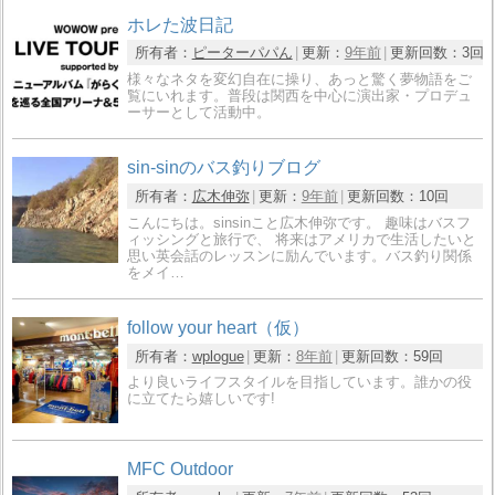
ホレた波日記
所有者：
ピーターパパん
更新：
9年前
更新回数：
3回
様々なネタを変幻自在に操り、あっと驚く夢物語をご
覧にいれます。普段は関西を中心に演出家・プロデュ
ーサーとして活動中。
sin-sinのバス釣りブログ
所有者：
広木伸弥
更新：
9年前
更新回数：
10回
こんにちは。sinsinこと広木伸弥です。 趣味はバスフ
ィッシングと旅行で、 将来はアメリカで生活したいと
思い英会話のレッスンに励んでいます。バス釣り関係
をメイ…
follow your heart（仮）
所有者：
wplogue
更新：
8年前
更新回数：
59回
より良いライフスタイルを目指しています。誰かの役
に立てたら嬉しいです!
MFC Outdoor