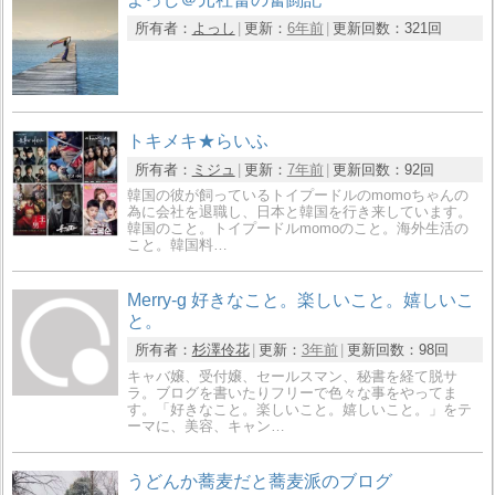
所有者：
よっし
更新：
6年前
更新回数：
321回
トキメキ★らいふ
所有者：
ミジュ
更新：
7年前
更新回数：
92回
韓国の彼が飼っているトイプードルのmomoちゃんの
為に会社を退職し、日本と韓国を行き来しています。
韓国のこと。トイプードルmomoのこと。海外生活の
こと。韓国料…
Merry-g 好きなこと。楽しいこと。嬉しいこ
と。
所有者：
杉澤伶花
更新：
3年前
更新回数：
98回
キャバ嬢、受付嬢、セールスマン、秘書を経て脱サ
ラ。ブログを書いたりフリーで色々な事をやってま
す。「好きなこと。楽しいこと。嬉しいこと。」をテ
ーマに、美容、キャン…
うどんか蕎麦だと蕎麦派のブログ