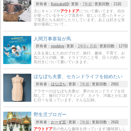
所有者：
Keisuke69
更新：
7年前
更新回数：
21回
主にキャンプや
アウトドア
について書いてます。自分
が使っているキャンプ道具や、欲しいと思ったキャン
プ道具たちを紹介したりしています。あとは好きな音
楽や漫画について…
人間万事塞翁が馬
所有者：
nnoblog
更新：
2年9ヶ月前
更新回数：
127回
人生を楽しむためのブログ。旅行、趣味、子育て、お
気に入りの物、車、ドライブのこと等、日々の想いや
気付きについて書いていきます。
ほなぼち夫妻、セカンドライフを始めたい
所有者：
ほなぼち
更新：
7年前
更新回数：
28回
アラサーのほなぼち夫妻が、夢のセカンドライフを目
指して、修行(プログラミング、カメラ、洋裁とか)に励
む日々を送っています。そんな記録。
野生児ブロガー
所有者：
かーず宏
更新：
7年前
更新回数：
26回
アウトドア
系の色んな趣味を持っています!趣味探しし