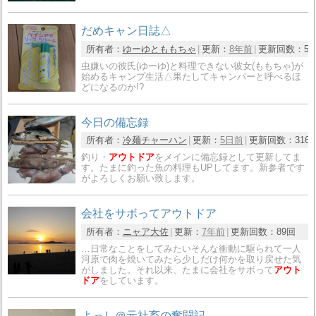
だめキャン日誌△
所有者：
ゆーゆとももちゃ
更新：
8年前
更新回数：
5
虫嫌いの彼氏(ゆーゆ)と料理できない彼女(ももちゃ)が
始めるキャンプ生活△果たしてキャンパーと呼べるほ
どになるのか!?
今日の備忘録
所有者：
冷麺チャーハン
更新：
5日前
更新回数：
316
釣り・
アウトドア
をメインに備忘録として更新してま
す。たまに釣った魚の料理もUPしてます。新参者です
がよろしくお願い致します。
会社をサボってアウトドア
所有者：
ニャア大佐
更新：
7年前
更新回数：
89回
…日常なことをしてみたいそんな衝動に駆られて一人
河原で肉を焼いてみたら少しだけ何かを取り戻せた気
がしました。それ以来、たまに会社をサボって
アウト
ドア
をしています。
よっし＠元社畜の奮闘記