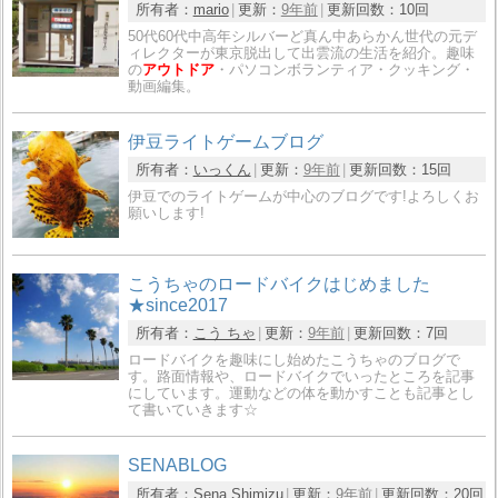
所有者：
mario
更新：
9年前
更新回数：
10回
50代60代中高年シルバーど真ん中あらかん世代の元デ
ィレクターが東京脱出して出雲流の生活を紹介。趣味
の
アウトドア
・パソコンボランティア・クッキング・
動画編集。
伊豆ライトゲームブログ
所有者：
いっくん
更新：
9年前
更新回数：
15回
伊豆でのライトゲームが中心のブログです!よろしくお
願いします!
こうちゃのロードバイクはじめました
★since2017
所有者：
こう ちゃ
更新：
9年前
更新回数：
7回
ロードバイクを趣味にし始めたこうちゃのブログで
す。路面情報や、ロードバイクでいったところを記事
にしています。運動などの体を動かすことも記事とし
て書いていきます☆
SENABLOG
所有者：
Sena Shimizu
更新：
9年前
更新回数：
20回