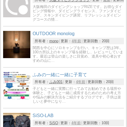
大阪梅田のダイビングショップRIZEです。お得なダイ
ビング情報や、ダイビングライセンス、ファンダイビ
ング、スキンダイビング講習、リフレッシュダイビン
グコースの情…
OUTDOOR monolog
所有者：
mono
更新：
4年前
更新回数：
20回
関西を中心にソロキャンプを行い、キャンプ歴は3年。
100カ所以上のキャンプ場を経験し、レビューしていま
す。最近は登山の楽しさに目覚め、道具や初心者おす
すめの山に…
ふみの一緒に一緒に子育て
所有者：
ふみ001
更新：
4年前
更新回数：
20回
子どもと一緒に実際に行ってみてお勧めできる場所や
体験と、子どもと一緒に成長するためのための考え方
や悩みの解決方法をご紹介するブログです。子供は楽
しいと夢中になり…
SiSO-LAB
所有者：
SiSO
更新：
4年前
更新回数：
10回