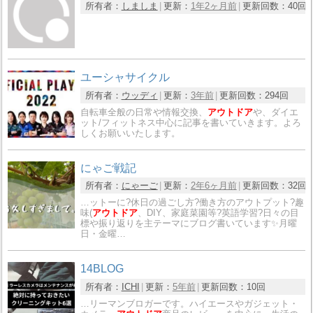
所有者：
しましま
更新：
1年2ヶ月前
更新回数：
40回
ユーシャサイクル
所有者：
ウッディ
更新：
3年前
更新回数：
294回
自転車全般の日常や情報交換、
アウトドア
や、ダイエ
ット/フィットネス中心に記事を書いていきます。よろ
しくお願いいたします。
にゃご戦記
所有者：
にゃーご
更新：
2年6ヶ月前
更新回数：
32回
…ットーに?休日の過ごし方?働き方のアウトプット?趣
味(
アウトドア
、DIY、家庭菜園等?英語学習?日々の目
標や振り返りを主テーマにブログ書いています✨月曜
日・金曜…
14BLOG
所有者：
ICHI
更新：
5年前
更新回数：
10回
…リーマンブロガーです。ハイエースやガジェット・