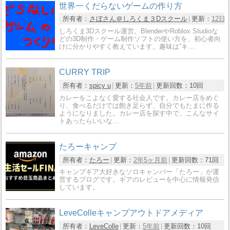
世界一くだらないゲームの作り方
所有者：
さぼさん＠しろくま３Dスクール
更新：
12日
しろくま3Dスクール運営。BlenderやRoblox Studioな
どの3D制作・ゲーム制作ソフトの使い方を、初心者向
けに分かりやすく教えています。趣味は”キ…
CURRY TRIP
所有者：
spicy u
更新：
5年前
更新回数：
10回
カレーをこよなく愛する社会人です。カレー店をめぐ
り、食べるだけでは飽き足らず、自分でもたまに作る
ようになりました。カレー店を探す中で、こんなサイ
トあったらいいな…
たろーキャンプ
所有者：
たろー
更新：
2年5ヶ月前
更新回数：
71回
キャンプギア大好きなソロキャンパー「たろー」が運
営するブログです。ギアのレビューを中心に情報発信
しています。
LeveColleキャンプアウトドアメディア
所有者：
LeveColle
更新：
5年前
更新回数：
10回