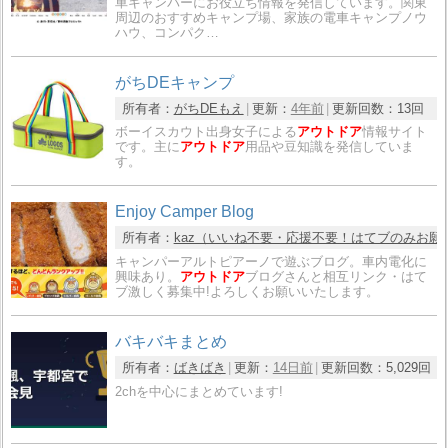
車キャンパーにお役立ち情報を発信しています。関東
周辺のおすすめキャンプ場、家族の電車キャンプノウ
ハウ、コンパク…
がちDEキャンプ
所有者：
がちDEもえ
更新：
4年前
更新回数：
13回
ボーイスカウト出身女子による
アウトドア
情報サイト
です。主に
アウトドア
用品や豆知識を発信していま
す。
Enjoy Camper Blog
所有者：
kaz（いいね不要・応援不要！はてブのみお願
キャンパーアルトピアーノで遊ぶブログ。車内電化に
興味あり。
アウトドア
ブログさんと相互リンク・はて
ブ激しく募集中!よろしくお願いいたします。
バキバキまとめ
所有者：
ばきばき
更新：
14日前
更新回数：
5,029回
2chを中心にまとめています!