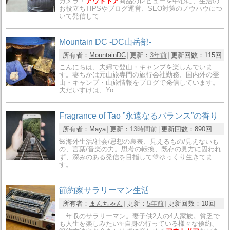
カメラ・
アウトドア
商品のレビューを中心に、生活の
お役立ちTIPSやブログ運営、SEO対策のノウハウにつ
いて発信して…
Mountain DC -DC山岳部-
所有者：
MountainDC
更新：
3年前
更新回数：
115回
こんにちは、夫婦で登山・キャンプを楽しんでいま
す。妻ちかは元山旅専門の旅行会社勤務、国内外の登
山・キャンプ・山旅情報をブログで発信しています。
夫だいすけは、Yo…
Fragrance of Tao ”永遠なるバランス”の香り
所有者：
Maya
更新：
13時間前
更新回数：
890回
🌺海外生活/社会/思想の裏表、見えるもの/見えないも
の、言葉/音楽の力。思考の転換、既存の見方に囚われ
ず、深みのある発信を目指して💛ゆっくり生きてま
す。
節約家サラリーマン生活
所有者：
まんちゃん
更新：
5年前
更新回数：
10回
…年収のサラリーマン。妻子供2人の4人家族。貧乏で
も人生を楽しみたい✨自身の行っている様々な倹約、