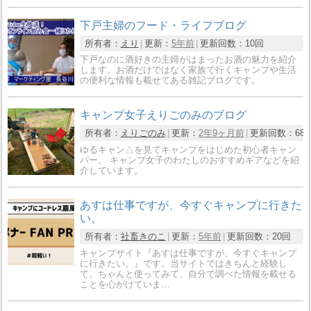
下戸主婦のフード・ライフブログ
所有者：
えり
更新：
5年前
更新回数：
10回
下戸なのに酒好きの主婦がはまったお酒の魅力を紹介
します。お酒だけではなく家族で行くキャンプや生活
の便利な情報も載せてある雑記ブログです。
キャンプ女子えりごのみのブログ
所有者：
えりごのみ
更新：
2年9ヶ月前
更新回数：
68
ゆるキャン△を見てキャンプをはじめた初心者キャン
パー。 キャンプ女子のわたしのおすすめギアなどを紹
介しています。
あすは仕事ですが、今すぐキャンプに行きた
い。
所有者：
社畜きのこ
更新：
5年前
更新回数：
20回
キャンプサイト『あすは仕事ですが、今すぐキャンプ
に行きたい。』です。当サイトではきちんと経験し
て、ちゃんと使ってみて、自分で調べた情報を載せる
ことを心がけていま…