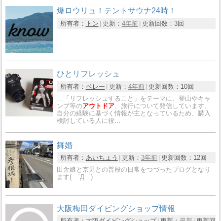
爆ロウリュ！テントサウナ24時！
所有者：
トン
更新：
4年前
更新回数：
3回
ひとリフレッシュ
所有者：
ベレー
更新：
4年前
更新回数：
10回
…「リフレッシュすること」をテーマに、登山やキャ
ンプ等の
アウトドア
、旅行について発信しています。
自分の経験に基づく情報が主となっているため、購入
検討している人に役…
舞婚
所有者：
あいちょう
更新：
3年前
更新回数：
12回
田舎娘と京男との普段の日常をつづったブログとなり
ます( ゜Д゜)
大阪梅田ダイビングショップ情報
所有者：
大阪ダイビングショップ
更新：
最新
更新回