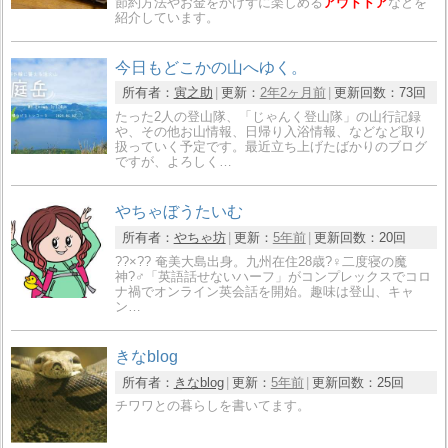
節約方法やお金をかけずに楽しめる
アウトドア
などを
紹介しています。
今日もどこかの山へゆく。
所有者：
寅之助
更新：
2年2ヶ月前
更新回数：
73回
たった2人の登山隊、「じゃんく登山隊」の山行記録
や、その他お山情報、日帰り入浴情報、などなど取り
扱っていく予定です。最近立ち上げたばかりのブログ
ですが、よろしく…
やちゃぼうたいむ
所有者：
やちゃ坊
更新：
5年前
更新回数：
20回
??×?? 奄美大島出身。九州在住28歳?‍♀️二度寝の魔
神?‍♂️「英語話せないハーフ」がコンプレックスでコロ
ナ禍でオンライン英会話を開始。趣味は登山、キャ
ン…
きなblog
所有者：
きなblog
更新：
5年前
更新回数：
25回
チワワとの暮らしを書いてます。