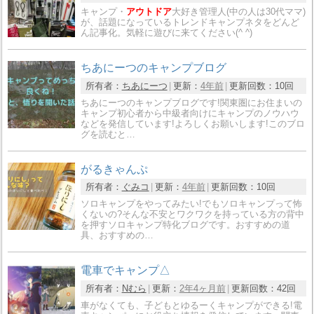
キャンプ・
アウトドア
大好き管理人(中の人は30代ママ)
が、話題になっているトレンドキャンプネタをどんど
ん記事化。気軽に遊びに来てください(^ ^)
ちあにーつのキャンプブログ
所有者：
ちあにーつ
更新：
4年前
更新回数：
10回
ちあにーつのキャンプブログです!関東圏にお住まいの
キャンプ初心者から中級者向けにキャンプのノウハウ
などを発信しています!よろしくお願いします!このブロ
グを読むと…
がるきゃんぷ
所有者：
ぐみコ
更新：
4年前
更新回数：
10回
ソロキャンプをやってみたい!でもソロキャンプって怖
くないの?そんな不安とワクワクを持っている方の背中
を押すソロキャンプ特化ブログです。おすすめの道
具、おすすめの…
電車でキャンプ△
所有者：
Nむら
更新：
2年4ヶ月前
更新回数：
42回
車がなくても、子どもとゆるーくキャンプができる!電