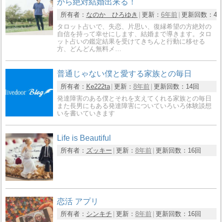
から絶対結婚出来る！
所有者：
なのか ひろゆき
更新：
6年前
更新回数：
42
タロット占いで、失恋、片思い、復縁希望の方絶対の
自信を持って幸せにします、結婚まで導きます。タロ
ット占いの鑑定結果を受けてきちんと行動に移せる
方、どんどん無料メ…
普通じゃない僕と愛する家族との毎日
所有者：
Ke222ta
更新：
8年前
更新回数：
14回
発達障害のある僕とそれを支えてくれる家族との毎日
また長男にもある発達障害についていろいろ体験談想
いを書いていきます
Life is Beautiful
所有者：
ズッキー
更新：
8年前
更新回数：
16回
恋活 アプリ
所有者：
シンキチ
更新：
8年前
更新回数：
16回