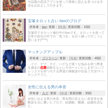
今話題の恋活アプリを使って簡単に恋人を見つける方
法をお伝えして行きます。
宝塚タロット占い lienのブログ
所有者：
lien
更新：
8年前
更新回数：
10回
宝塚市でタロット修行中のlienです。タロットを使って
日常の自分の中での「気づき」を日々綴って行こうと
思います(*^^*)
マッチングアップル
所有者：
ゴリラージ
更新：
7年前
更新回数：
49回
…イク、デブ、チビ、ハゲなど様々な悩みを持つ男達
を過去の
恋愛
経験をもとにサポートいたします!コンプ
レックスを持つモテる男達の体験談や出会う方法!マッ
チングアプリ、…
女性に伝える男の本音
所有者：
カズ
更新：
5年前
更新回数：
30回
女性に伝える男の本音、男女間の言えない本音等を体
験談を元に書いたブログ。結婚観、離婚、結婚生活な
ど。