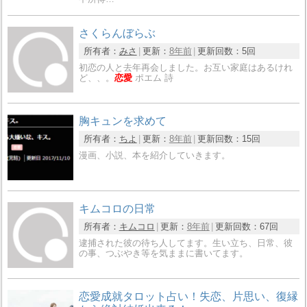
さくらんぼらぶ
所有者：
みさ
更新：
8年前
更新回数：
5回
初恋の人と去年再会しました。お互い家庭はあるけれ
ど、、。
恋愛
ポエム 詩
胸キュンを求めて
所有者：
ちよ
更新：
8年前
更新回数：
15回
漫画、小説、本を紹介していきます。
キムコロの日常
所有者：
キムコロ
更新：
8年前
更新回数：
67回
逮捕された彼の待ち人してます。生い立ち、日常、彼
の事、つぶやき等を気ままに書いてます。
恋愛成就タロット占い！失恋、片思い、復縁