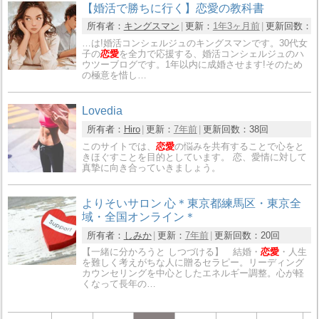
【婚活で勝ちに行く】恋愛の教科書
所有者：
キングスマン
更新：
1年3ヶ月前
更新回数：
1
…は!婚活コンシェルジュのキングスマンです。30代女
子の
恋愛
を全力で応援する、婚活コンシェルジュのハ
ウツーブログです。1年以内に成婚させます!そのため
の極意を惜し…
Lovedia
所有者：
Hiro
更新：
7年前
更新回数：
38回
このサイトでは、
恋愛
の悩みを共有することで心をと
きほぐすことを目的としています。 恋、愛情に対して
真摯に向き合っていきましょう。
よりそいサロン 心＊東京都練馬区・東京全
域・全国オンライン＊
所有者：
しみか
更新：
7年前
更新回数：
20回
【一緒に分かろうと しつづける】 結婚・
恋愛
・人生
を難しく考えがちな人に贈るセラピー。リーディング
カウンセリングを中心としたエネルギー調整。心が軽
くなって長年の…