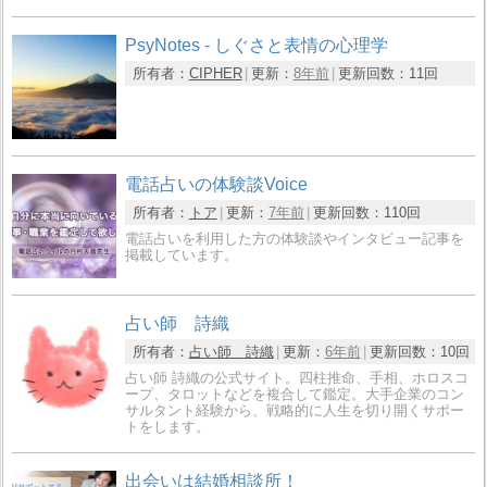
PsyNotes - しぐさと表情の心理学
所有者：
CIPHER
更新：
8年前
更新回数：
11回
電話占いの体験談Voice
所有者：
トア
更新：
7年前
更新回数：
110回
電話占いを利用した方の体験談やインタビュー記事を
掲載しています。
占い師 詩織
所有者：
占い師 詩織
更新：
6年前
更新回数：
10回
占い師 詩織の公式サイト。四柱推命、手相、ホロスコ
ープ、タロットなどを複合して鑑定。大手企業のコン
サルタント経験から、戦略的に人生を切り開くサポー
トをします。
出会いは結婚相談所！