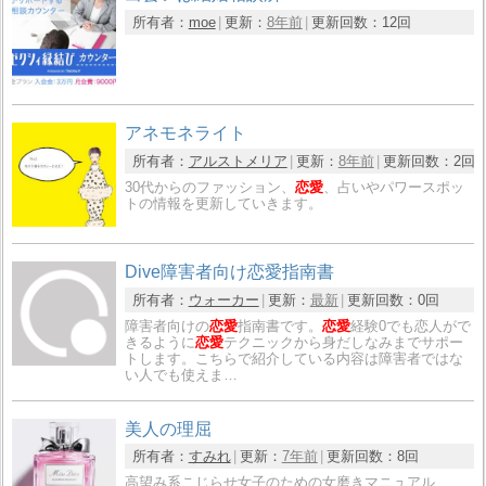
所有者：
moe
更新：
8年前
更新回数：
12回
アネモネライト
所有者：
アルストメリア
更新：
8年前
更新回数：
2回
30代からのファッション、
恋愛
、占いやパワースポッ
トの情報を更新していきます。
Dive障害者向け恋愛指南書
所有者：
ウォーカー
更新：
最新
更新回数：
0回
障害者向けの
恋愛
指南書です。
恋愛
経験0でも恋人がで
きるように
恋愛
テクニックから身だしなみまでサポー
トします。こちらで紹介している内容は障害者ではな
い人でも使えま…
美人の理屈
所有者：
すみれ
更新：
7年前
更新回数：
8回
高望み系こじらせ女子のための女磨きマニュアル