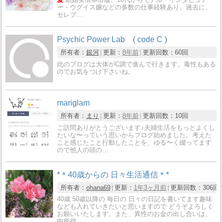
ー・ウグイス嬢などの多数の仕事経験あり。過去に、
セレブ…
Psychic Power Lab ( code C )
所有者：
銀河
更新：
8年前
更新回数：
60回
此のブログは大体がC調で進んで行きます。毒性もある
のでお気をつけ下さいね。
mariglam
所有者：
まり
更新：
8年前
更新回数：
10回
ご訪問ありがとうございます♪夫婦生活をもっとよくし
たいな〜っていう思いからブログ始めました。考えた
こと感じたこと行動したことを、ゆる〜く綴ってます
ので他人の頭の…
*＊40歳からの 日々生活通信＊*
所有者：
ohana69
更新：
1年3ヶ月前
更新回数：
306回
40歳 50歳以降の 毎日の 日々の日記を書いてます趣味
なども入れていきたいと思いますので どうぞよろしく
お願いいたします。また、異性のお金の出し合いは、
中所得…