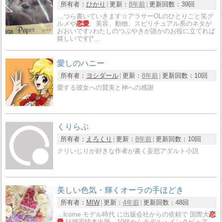
所有者：
ひかり
更新：
8年前
更新回数：
39回
…つら書いていきます☆アラサーOLのひとりごと笑グ
ルメや
恋愛
、美容、動物、スピリチュアル系のネタが
おおいです♪わたしのつぶやきが誰かのお役に立てれば
嬉しいです(*…
愛しのハニー
所有者：
ヨシダール
更新：
8年前
更新回数：
10回
愛する彼女への賛美と神への感謝
くりらぶ
所有者：
えろくり
更新：
8年前
更新回数：
10回
クリいじりが好きな作者が書く妄想アダルト小説
美しい色気・輝くオーラの手ほどき
所有者：
MIW
更新：
4年前
更新回数：
48回
…lcome モデル時代 に出版会社からの依頼で 国際大
恋
愛
結婚実情本出版。10代からモデル・インタビュア