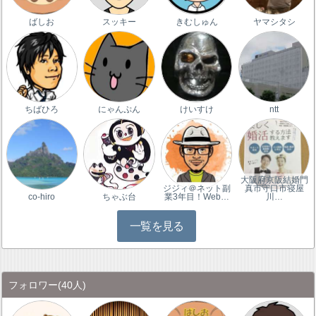
ばしお
スッキー
きむしゅん
ヤマシタシ
ちばひろ
にゃんぷん
けいすけ
ntt
大阪府京阪結婚門
ジジィ＠ネット副
真市守口市寝屋
co-hiro
ちゃぶ台
業3年目！Web…
川…
一覧を見る
フォロワー
(40人)