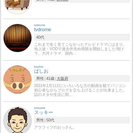
tvdrome
tvdrome
40代
これまで全く見てこなかったテレビドラマにはまり、
地上波・VODで過去作含め視聴を開始しました!朝ド
ラ、大河ドラマ、国内…
bashio
ばしお
男性
41歳
大阪府
2021年1月11日にいろいろな方の動画を観てパソコン
初心者ながらブログを立ち上げることが出来ました。
話のネタや生活に関…
smosme
スッキー
男性
50代
アラフィフのおっさん。