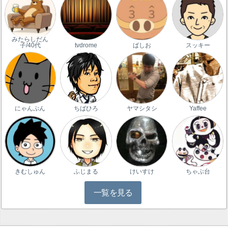
みたらしだん
子/40代
tvdrome
ばしお
スッキー
にゃんぷん
ちばひろ
ヤマシタシ
Yaffee
きむしゅん
ふじまる
けいすけ
ちゃぶ台
一覧を見る