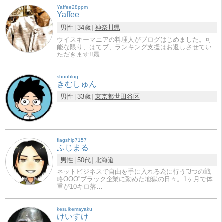
Yaffee28ppm
Yaffee
男性
34歳
神奈川県
ウイスキーマニアの料理人がブログはじめました。可
能な限り、はてブ、ランキング支援はお返しさせてい
ただきます!!最…
shunblog
きむしゅん
男性
33歳
東京都
世田谷区
flagship7157
ふじまる
男性
50代
北海道
ネットビジネスで自由を手に入れる為に行う”3つの戦
略OOO”ブラック企業に勤めた地獄の日々。1ヶ月で体
重が10キロ落…
kesuikemayaku
けいすけ