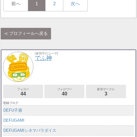
前へ
1
2
次へ
プロフィールへ戻る
[参照中のユーザ]
でふ神
フォロー
フォロワー
参加サークル
44
40
3
登録ブログ
DEFU子酒
DEFUGAMI
DEFUGAMIシネマパラダイス