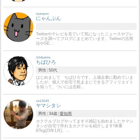
nyanpun
にゃんぷん
Twitterやテレビを見ていて気になったニュースやフレ
ーズを調べてブログにまとめています。Twitterの活用
法やSE…
Jchibahiro
ちばひろ
男性
50代
はじめまして ちばひろです。上場企業に勤めていま
したが、個人で在宅で気ままにできるアフィリエイト
を知って、ついには念願…
cix13045
ヤマシタシ
男性
34歳
愛知県
カクテルブログやってます※雑記も始めましたヤマシ
タシが自宅で作れるカクテルを紹介します!体重
87kg(23年1月)、…