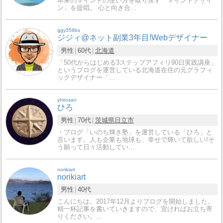
本来のマインドの使い方を取り戻す「マインドデザイ
ン」を提唱。 心と向き合…
ggy358bs
ジジィ@ネット副業3年目!Webデザイナー
男性
60代
北海道
「50代からはじめる3ステップアフィリ90日実践講座」
というブログを運営している北海道在住の元グラフィ
ックデザイナー「…
yhirosan
ひろ
男性
70代
茨城県
日立市
・ブログ「いのち輝き塾」を運営している「ひろ」と
言います。人も企業も地球も、幸せで輝いて欲しい!そ
う願って日々活動してい…
norikiart
norikiart
男性
40代
こんにちは。2017年12月よりブログを開始しました。
精一杯記事を書いていきますので、宜ければお立ち寄
りください。…