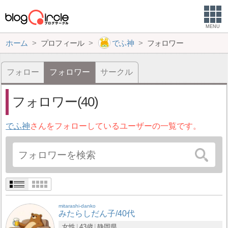
MENU
ホーム
プロフィール
でふ神
フォロワー
フォロー
フォロワー
サークル
フォロワー(40)
でふ神
さんをフォローしているユーザーの一覧です。
mitarashi-danko
みたらしだん子/40代
女性
43歳
静岡県