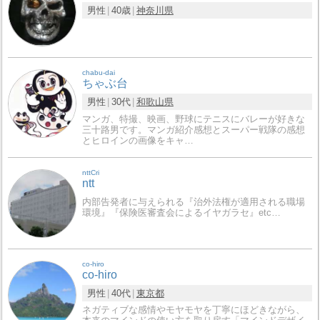
男性
40歳
神奈川県
chabu-dai
ちゃぶ台
男性
30代
和歌山県
マンガ、特撮、映画、野球にテニスにバレーが好きな
三十路男です。マンガ紹介感想とスーパー戦隊の感想
とヒロインの画像をキャ…
nttCri
ntt
内部告発者に与えられる『治外法権が適用される職場
環境』『保険医審査会によるイヤガラセ』etc…
co-hiro
co-hiro
男性
40代
東京都
ネガティブな感情やモヤモヤを丁寧にほどきながら、