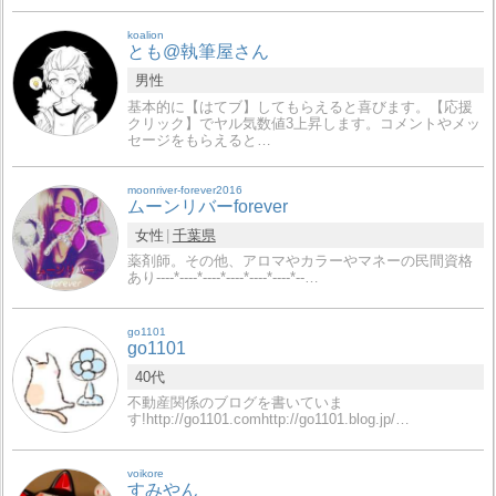
koalion
とも@執筆屋さん
男性
基本的に【はてブ】してもらえると喜びます。【応援
クリック】でヤル気数値3上昇します。コメントやメッ
セージをもらえると…
moonriver-forever2016
ムーンリバーforever
女性
千葉県
薬剤師。その他、アロマやカラーやマネーの民間資格
あり----*----*----*----*----*----*--…
go1101
go1101
40代
不動産関係のブログを書いていま
す!http://go1101.comhttp://go1101.blog.jp/…
voikore
すみやん