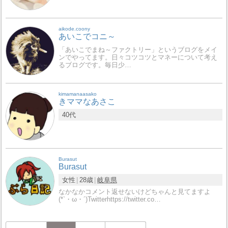
aikode.coony
あいこでコニ～
「あいこでまね～ファクトリー」というブログをメイ
ンでやってます。日々コツコツとマネーについて考え
るブログです。毎日少…
kimamanaasako
きママなあさこ
40代
Burasut
Burasut
女性
28歳
岐阜県
なかなかコメント返せないけどちゃんと見てますよ
(*`・ω・´)Twitterhttps://twitter.co…