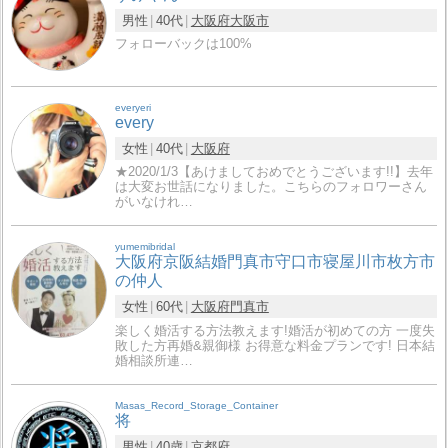
男性
40代
大阪府
大阪市
フォローバックは100%
everyeri
every
女性
40代
大阪府
★2020/1/3【あけましておめでとうございます!!】去年
は大変お世話になりました。こちらのフォロワーさん
がいなけれ…
yumemibridal
大阪府京阪結婚門真市守口市寝屋川市枚方市
の仲人
女性
60代
大阪府
門真市
楽しく婚活する方法教えます!婚活が初めての方 一度失
敗した方再婚&親御様 お得意な料金プランです! 日本結
婚相談所連…
Masas_Record_Storage_Container
将
男性
40歳
京都府