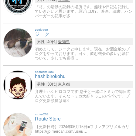
『将』の活動の記録の場所です。趣味や日記を記録し
ていきたいと思います。最近はDIY、映画、読書、ハン
バーガーの記事が多…
zeek-goe
ジーク
男性
40代
愛知県
初めまして。ジークと申します。現在、お酒全般のブ
ログをやっております。日々、飲む機会の多いお酒に
ついて、少しでも皆様…
hashibirokohu
hashibirokohu
男性
30代
東京都
弁理士ハシビロコフです!息子と一緒にトミカで毎日遊
んでいます。そんなトミカ大好きっこのパパです。ブ
ログ更新頻度は週3…
route-203
Route Store
【更新日時】2024年06月15日■フリマアプリメルカリ
https://jp.mercari.com/user/…