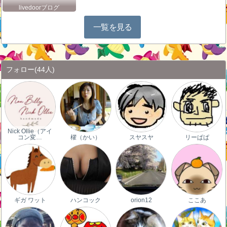
livedoorブログ
一覧を見る
フォロー
(44人)
Nick Ollie（アイ
コン変…
櫂（かい）
スヤスヤ
リーぱぱ
ギガ ワット
ハンコック
orion12
ここあ