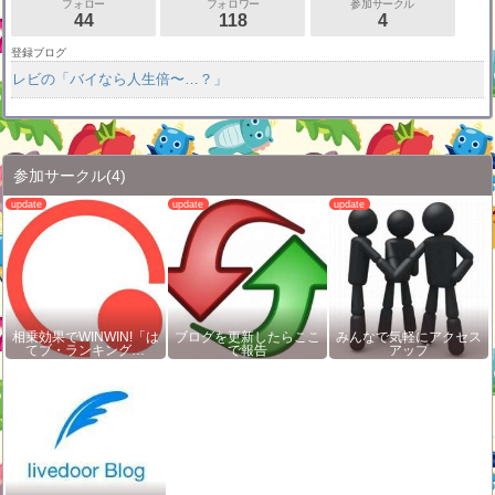
フォロー
フォロワー
参加サークル
44
118
4
登録ブログ
レビの「バイなら人生倍〜…？」
参加サークル
(4)
相乗効果でWINWIN!「は
ブログを更新したらここ
みんなで気軽にアクセス
てブ・ランキング…
で報告
アップ