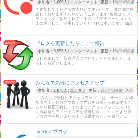
参加者：
1,680人
インターネット
更新：
1時間40分前
ご参加してくださる方大歓迎です♪そして、誠に誠に感
謝しております！ありがとうございます♪各種はてブ・
ランキングに参加されている方々のモチベーション向
上の場として、活用していただければ幸いです。https:
…
ブログを更新したらここで報告
参加者：
3,958人
インターネット
更新：
1時間40分前
はじめまして 新管理人にさせていただきました。よ
ろしくお願いします。
みんなで気軽にアクセスアップ
参加者：
1,875人
エンタメ
更新：
2時間40分前
入会：
『 みんなで気軽にアクセスアップ 』は、サークルの参
加者同士が各自のブログの内容を日常から精読するこ
とから相互理解し、その上でアクセスアップに向けた
共通課題やアドバイス等を連携し合い、互いがより良
い方向性を見い出せるよう研鑽することを目的と…
livedoorブログ