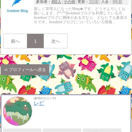
参加者：
492人
その他
更新：
2日前
入会：
9年前
新しく管理人になったMeg★です。どうぞよろしくお
願いします。(*^-^*)livedoorブログを利用している方、
livedoorブログに興味がある方なら、どなたでも参加Ｏ
Ｋです。livedoorブログについていろいろ情報…
前へ
1
次へ
プロフィールへ戻る
[参照中のユーザ]
レビ