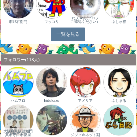
ねぇやん(プロフ
市郎右衛門
マッコリ
ご確認ください）
ぷしゅ猫
一覧を見る
フォロワー
(118人)
ハムフロ
hidekazu
アメリア
ふじまる
大阪府京阪結婚門
真市守口市寝屋
ジジィ＠ネット副