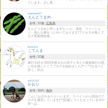
ています。少し更…
endmame37
えんどうまめ
女性
37歳
広島県
えんどうまめと申します!レシピ、美容、ファッショ
ン、色んな事をつぶやいております!アクセスが無くブ
ログ更新挫折感…
khm1212
こてんま
女性
37歳
旅行大好き!2021年産まれの息子と夫との家族旅行の思
い出を残したくてブログを始めました(*^▽^*)なるべく
安く、沢山…
as211215
かおり
女性
50代
海外
こんにちは!かおりといいます。スペインから英語のブ
ログを運営しています(^^)応援してくださっている方の
所へは…