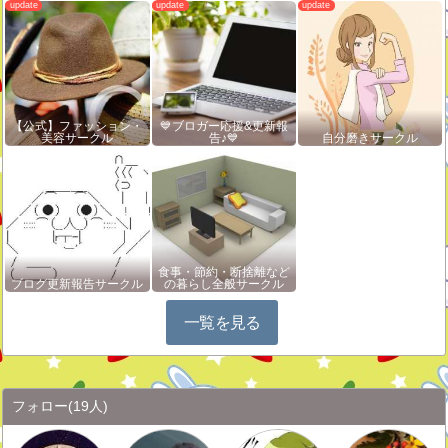
【公式】ファッション・
💙ブロガー応援&更新報
美容サークル
告♪💙
自分磨きサークル
食事・節約・断捨離など
ブログ更新報告サークル
の暮らし全般サークル
一覧を見る
フォロー
(19人)