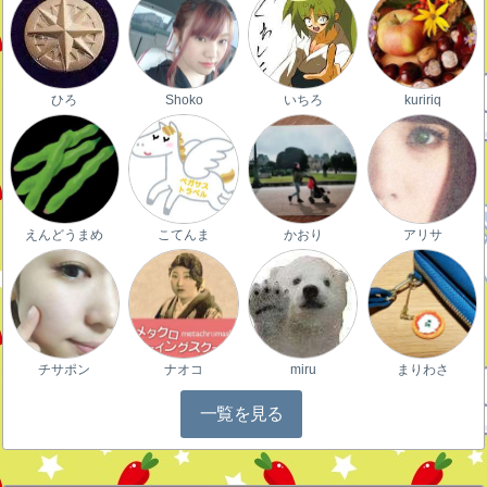
ひろ
Shoko
いちろ
kuririq
えんどうまめ
こてんま
かおり
アリサ
チサポン
ナオコ
miru
まりわさ
一覧を見る