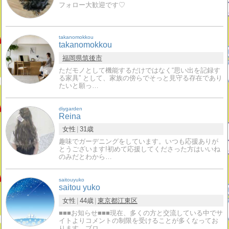
フォロー大歓迎です♡
takanomokkou
takanomokkou
福岡県
筑後市
ただモノとして機能するだけではなく“思い出を記録す
る家具” として、家族の傍らでそっと見守る存在であり
たいと願っ…
diygarden
Reina
女性
31歳
趣味でガーデニングをしています。いつも応援ありが
とうございます!初めて応援してくださった方はいいね
のみだとわから…
saitouyuko
saitou yuko
女性
44歳
東京都
江東区
■■■お知らせ■■■現在、多くの方と交流している中でサ
イトよりコメントの制限を受けることが多くなってお
ります。ブロ…