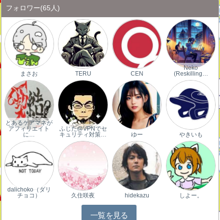
フォロワー
(65人)
Neko
まさお
TERU
CEN
(Reskilling…
とあるケアマネが
アフィリエイト
ふじた@VPNでセ
に…
キュリティ対策…
ゆー
やきいも
dalichoko（ダリ
チョコ）
久住咲夜
hidekazu
しよー。
一覧を見る