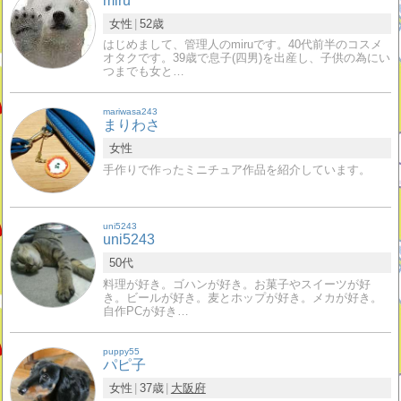
miru
女性
52歳
はじめまして、管理人のmiruです。40代前半のコスメ
オタクです。39歳で息子(四男)を出産し、子供の為にい
つまでも女と…
mariwasa243
まりわさ
女性
手作りで作ったミニチュア作品を紹介しています。
uni5243
uni5243
50代
料理が好き。ゴハンが好き。お菓子やスイーツが好
き。ビールが好き。麦とホップが好き。メカが好き。
自作PCが好き…
puppy55
パピ子
女性
37歳
大阪府