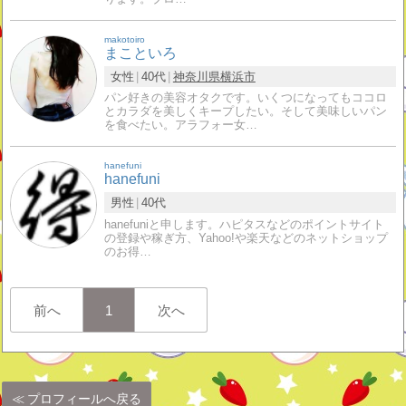
makotoiro
まこといろ
女性
40代
神奈川県
横浜市
パン好きの美容オタクです。いくつになってもココロ
とカラダを美しくキープしたい。そして美味しいパン
を食べたい。アラフォー女…
hanefuni
hanefuni
男性
40代
hanefuniと申します。ハピタスなどのポイントサイト
の登録や稼ぎ方、Yahoo!や楽天などのネットショップ
のお得…
前へ
1
次へ
プロフィールへ戻る