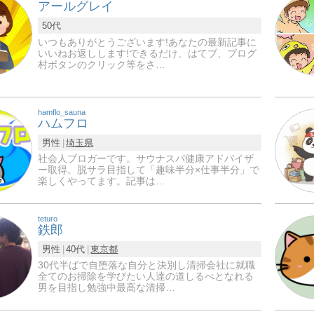
アールグレイ
50代
いつもありがとうございます!あなたの最新記事に
いいねお返しします!できるだけ、はてブ、ブログ
村ボタンのクリック等をさ…
hamflo_sauna
ハムフロ
男性
埼玉県
社会人ブロガーです。サウナスパ健康アドバイザ
ー取得。脱サラ目指して「趣味半分×仕事半分」で
楽しくやってます。記事は…
teturo
鉄郎
男性
40代
東京都
30代半ばで自堕落な自分と決別し清掃会社に就職
全てのお掃除を学びたい人達の道しるべとなれる
男を目指し勉強中最高な清掃…