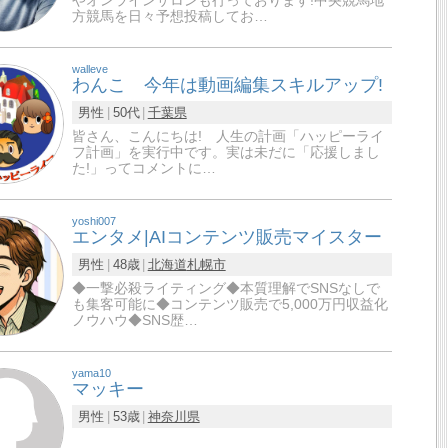
やオンラインサロンも行っております!中央競馬地
方競馬を日々予想投稿してお…
walleve
わんこ 今年は動画編集スキルアップ!
男性
50代
千葉県
皆さん、こんにちは! 人生の計画「ハッピーライ
フ計画」を実行中です。実は未だに「応援しまし
た!」ってコメントに…
yoshi007
エンタメ|AIコンテンツ販売マイスター
男性
48歳
北海道
札幌市
◆一撃必殺ライティング◆本質理解でSNSなしで
も集客可能に◆コンテンツ販売で5,000万円収益化
ノウハウ◆SNS歴…
yama10
マッキー
男性
53歳
神奈川県