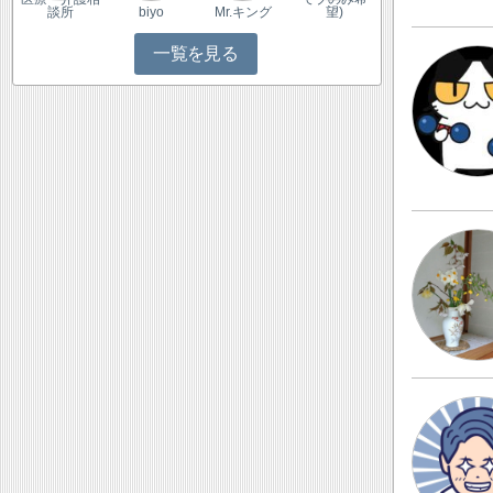
談所
biyo
Mr.キング
望)
一覧を見る