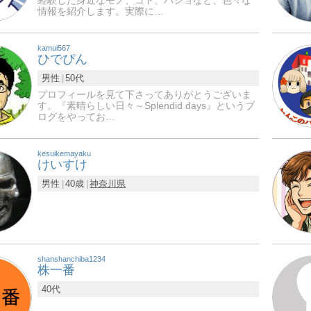
経験した身近なモノ、コト、バショなと、色々な
情報を紹介します。実際に…
kamui567
ひでぴん
男性
50代
プロフィールを見て下さってありがとうございま
す。『素晴らしい日々～Splendid days』というブ
ログをやってお…
kesuikemayaku
けいすけ
男性
40歳
神奈川県
shanshanchiba1234
株一番
40代