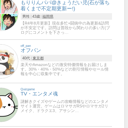
もりりんパパ@きょうだい児(石が落ち
着くまで不定期更新ー!)
男性
43歳
福岡県
【R4年8月更新】現在多忙+闘病中の為更新&訪問
が不安定です。訪問は普段から関わりの多い方(ブ
ログにコメントを下さっ…
off_pan
オフパン
40代
東京都
楽天やAmazonなどの激安特価情報をお届けしま
す。30%・40%・50%などの割引情報やセール情
報を中心に収集中です。
Quizgame
TV・エンタメ魂
謎解きクイズやゲームの攻略情報などのエンタメ
サイト運営。ゲームはロマサガRSやロマサガ2リ
メイク、ドラクエ3、アサシン…