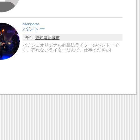
hirokibanto
バントー
男性
愛知県
新城市
パチンコオリジナル必勝法ライターのバントーで
す。売れないライターなんで、仕事ください!