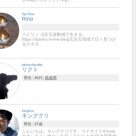
Spi-Rino
Rino
スピリノ -5次元波動域で生きる-
https://spirino.home.blog五次元領域で日々見つけ
る小ネタ…
plentyofquality
リクト
男性
40代
島根県
KingKuri
キングクリ
男性
47歳
こんにちは。キングクリです。マイサイトやnote