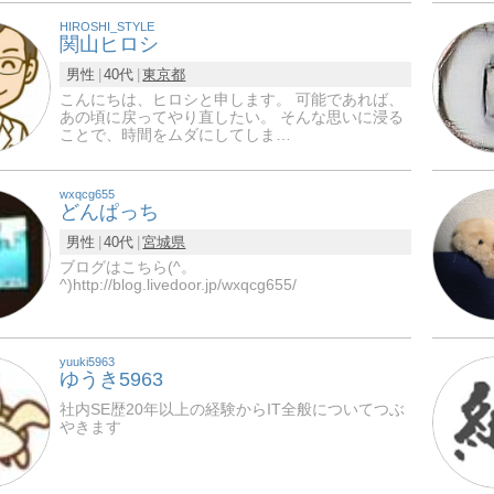
HIROSHI_STYLE
関山ヒロシ
男性
40代
東京都
こんにちは、ヒロシと申します。 可能であれば、
あの頃に戻ってやり直したい。 そんな思いに浸る
ことで、時間をムダにしてしま…
wxqcg655
どんぱっち
男性
40代
宮城県
ブログはこちら(^。
^)http://blog.livedoor.jp/wxqcg655/
yuuki5963
ゆうき5963
社内SE歴20年以上の経験からIT全般についてつぶ
やきます