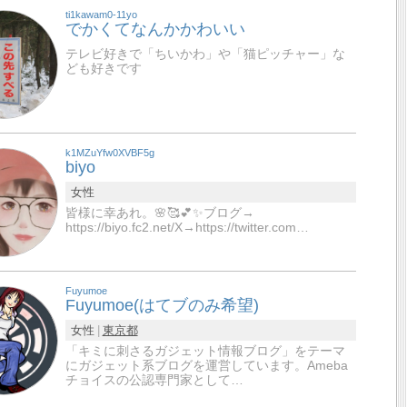
ti1kawam0-11yo
でかくてなんかかわいい
テレビ好きで「ちいかわ」や「猫ピッチャー」な
ども好きです
k1MZuYfw0XVBF5g
biyo
女性
皆様に幸あれ。🌸🥰💕✨ブログ→
https://biyo.fc2.net/X→https://twitter.com…
Fuyumoe
Fuyumoe(はてブのみ希望)
女性
東京都
「キミに刺さるガジェット情報ブログ」をテーマ
にガジェット系ブログを運営しています。Ameba
チョイスの公認専門家として…