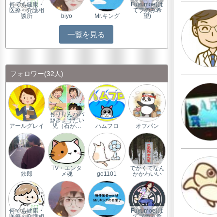
何でも健康・
Fuyumoe(は
医療・介護相
てブのみ希
談所
biyo
Mr.キング
望)
一覧を見る
フォロワー
(32人)
もりりんパパ
@きょうだい
アールグレイ
児（石が…
ハムフロ
オフパン
TV・エンタ
でかくてなん
鉄郎
メ魂
go1101
かかわいい
何でも健康・
Fuyumoe(は
医療・介護相
てブのみ希