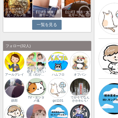
おでかけナビ：ブ
ロガーの地元・観
【公式】健康・医
【公式】生活・文
光・グルメ情…
療サークル
化サークル
一覧を見る
フォロー
(32人)
もりりんパパ
@きょうだい
アールグレイ
児（石が…
ハムフロ
オフパン
TV・エンタ
でかくてなん
鉄郎
メ魂
go1101
かかわいい