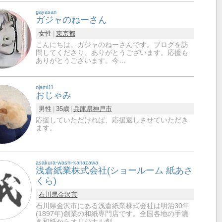
gayasan
ガジャのねーさん
女性
東京都
こんにちは。ガジャのねーさんです。ブログを訪
問してくださり、ありがとうございます。応援も
ありがとうございます。今…
ojami11
おじゃみ
男性
35歳
兵庫県
神戸市
応援していただければ、応援返しさせていただき
ます。
asakura-washi-kanazawa
浅倉紙業株式会社(ショールーム 紙あさ
くら)
石川県
金沢市
石川県金沢市にある浅倉紙業株式会社は明治30年
(1897年)創業の和紙専門店です。全国各地の手漉
き和紙からオリジナル創…