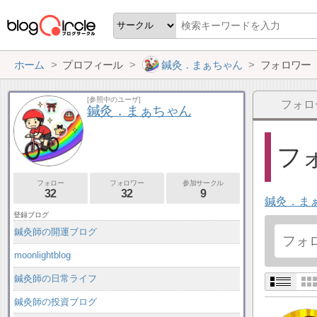
ホーム
プロフィール
鍼灸．まぁちゃん
フォロワー
[参照中のユーザ]
フォロ
鍼灸．まぁちゃん
フォ
フォロー
フォロワー
参加サークル
32
32
9
鍼灸．ま
登録ブログ
鍼灸師の開運ブログ
moonlightblog
鍼灸師の日常ライフ
鍼灸師の投資ブログ