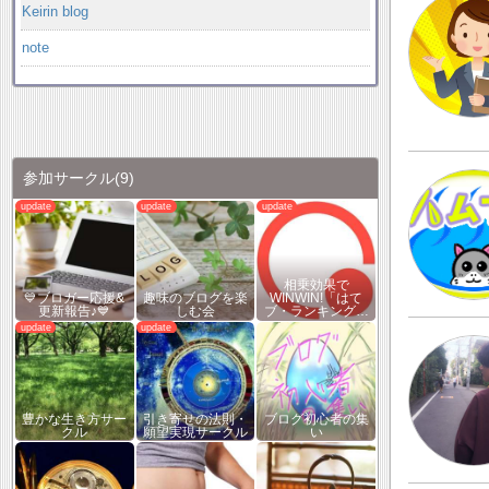
Keirin blog
note
参加サークル
(9)
相乗効果で
💙ブロガー応援&
趣味のブログを楽
WINWIN!「はて
更新報告♪💙
しむ会
ブ・ランキング…
豊かな生き方サー
引き寄せの法則・
ブログ初心者の集
クル
願望実現サークル
い