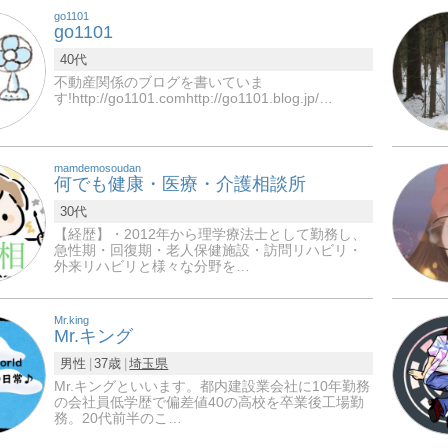
go1101
go1101
40代
不動産関係のブログを書いていま
す!http://go1101.comhttp://go1101.blog.jp/…
mamdemosoudan
何でも健康・医療・介護相談所
30代
【経歴】・2012年から理学療法士として勤務し、
急性期・回復期・老人保健施設・訪問リハビリ・
外来リハビリと様々な分野を…
Mr.king
Mr.キング
男性
37歳
埼玉県
Mr.キングといいます。都内建設業会社に10年勤務
の会社員低学歴で偏差値40の高校を卒業後工場勤
務。20代前半のこ…