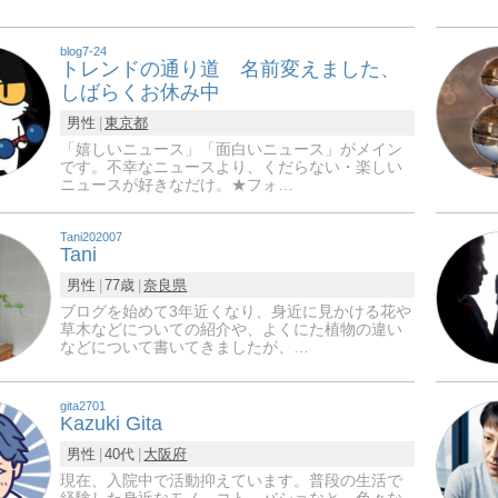
blog7-24
トレンドの通り道 名前変えました、
しばらくお休み中
男性
東京都
「嬉しいニュース」「面白いニュース」がメイン
です。不幸なニュースより、くだらない・楽しい
ニュースが好きなだけ。★フォ…
Tani202007
Tani
男性
77歳
奈良県
ブログを始めて3年近くなり、身近に見かける花や
草木などについての紹介や、よくにた植物の違い
などについて書いてきましたが、…
gita2701
Kazuki Gita
男性
40代
大阪府
現在、入院中で活動抑えています。普段の生活で