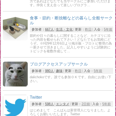
方であればどなたでも当サークルにご参加いただけま
す。仲良く支え合って楽しいブログラ…
食事・節約・断捨離などの暮らし全般サーク
ル
参加者：
667人
生活・文化
更新：
昨日
入会：
5年前
節約や日々の暮らしに関することなど、カテゴリに沿
った内容を載せられて下さい！どなたでもお気軽にど
うぞ。※H29年12月6日より掲示板・ブロトピ整理の為
一新させて頂きました。記入しやすいように試験的に
トピックを複数作成して…
ブログアクセスアップサークル
参加者：
980人
趣味
更新：
昨日
入会：
5年前
dalichokoです。誰でも参加ＯＫです。自由にお使い下
さい。
Twitter
参加者：
598人
エンタメ
更新：
2日前
入会：
5年前
はじめまして こんばんは新管理人になりました。よ
ろしくお願いいたします。Twitter