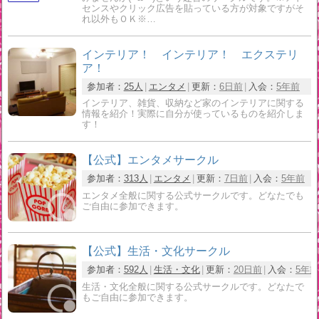
センスやクリック広告を貼っている方が対象ですがそ
れ以外もＯＫ※…
インテリア！ インテリア！ エクステリ
ア！
参加者：
25人
エンタメ
更新：
6日前
入会：
5年前
インテリア、雑貨、収納など家のインテリアに関する
情報を紹介！実際に自分が使っているものを紹介しま
す！
【公式】エンタメサークル
参加者：
313人
エンタメ
更新：
7日前
入会：
5年前
エンタメ全般に関する公式サークルです。どなたでも
ご自由に参加できます。
【公式】生活・文化サークル
参加者：
592人
生活・文化
更新：
20日前
入会：
5年前
生活・文化全般に関する公式サークルです。どなたで
もご自由に参加できます。