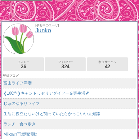
[参照中のユーザ]
Junko
フォロー
フォロワー
参加サークル
36
324
42
登録ブログ
富山ライフ満喫
❮100均❯キャンドゥセリアダイソー充実生活💕
じゅのゆるりライフ
生活に役立たないけど知っていたらかっこいい豆知識
ランチ 食べ歩き
Miikoの再就職活動