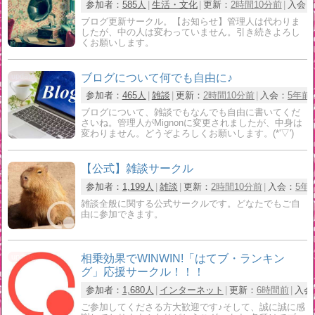
参加者：
585人
生活・文化
更新：
2時間10分前
入会：
ブログ更新サークル。【お知らせ】管理人は代わりま
したが、中の人は変わっていません。引き続きよろし
くお願いします。
ブログについて何でも自由に♪
参加者：
465人
雑談
更新：
2時間10分前
入会：
5年前
ブログについて、雑談でもなんでも自由に書いてくだ
さいね。管理人がMignonに変更されましたが、中身は
変わりません。どうぞよろしくお願いします。(*'▽')
【公式】雑談サークル
参加者：
1,199人
雑談
更新：
2時間10分前
入会：
5年
雑談全般に関する公式サークルです。どなたでもご自
由に参加できます。
相乗効果でWINWIN!「はてブ・ランキン
グ」応援サークル！！！
参加者：
1,680人
インターネット
更新：
6時間前
入会
ご参加してくださる方大歓迎です♪そして、誠に誠に感