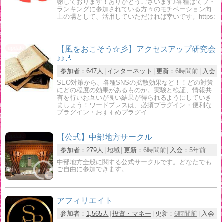
謝しております！ありがとうございます♪各種はてブ・
ランキングに参加されている方々のモチベーション向
上の場として、活用していただければ幸いです。https:
…
【風をおこそう☆彡】アクセスアップ研究会
♪♪🎶
参加者：
647人
インターネット
更新：
6時間前
入会：
SEO対策から、各種SNSの拡散効果など！！どの対策
にどの程度の効果があるものか。実験と検証、情報共
有を行いお互いが良い結果が得られるようにしていき
ましょう！ワードプレスは、必須プラグイン・便利な
プラグイン・おすすめプラグイ…
【公式】中部地方サークル
参加者：
279人
地域
更新：
6時間前
入会：
5年前
中部地方全般に関する公式サークルです。どなたでも
ご自由に参加できます。
アフィリエイト
参加者：
1,565人
投資・マネー
更新：
6時間前
入会：