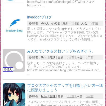
https://twitter.com/LaConcierge1128Twitterブログ
http://conc…
livedoorブログ
参加者：
492人
その他
更新：
3日前
入会：
5年前
新しく管理人になったMeg★です。どうぞよろしくお
願いします。(*^-^*)livedoorブログを利用している方、
livedoorブログに興味がある方なら、どなたでも参加Ｏ
Ｋです。livedoorブログについていろいろ情報…
みんなでアクセス数アップをめざそう。
参加者：
97人
雑談
更新：
3日前
入会：
5年前
協力しあってPV数をあげましょう。ついでに協力し
て、ランキングアップめざしましょう。
https://candoseriadaiso.blog.jp/https://gaisyokulunch.blog
…
ブログのアクセスアップを目指したい方一緒
に頑張りましょう
参加者：
60人
趣味
更新：
3日前
入会：
5年前
ブログのアクセスアップを目指したい方一緒に頑張り
ましょうhttps://mikotoniomakase.com/アクセスアップ