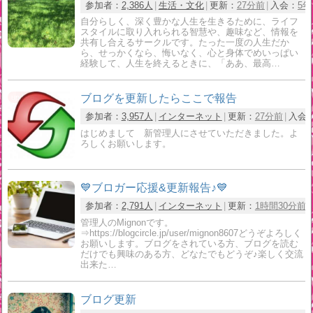
参加者：
2,386人
生活・文化
更新：
27分前
入会：
5年
自分らしく、深く豊かな人生を生きるために、ライフ
スタイルに取り入れられる智慧や、趣味など、情報を
共有し合えるサークルです。たった一度の人生だか
ら、せっかくなら、悔いなく、心と身体でめいっぱい
経験して、人生を終えるときに、「ああ、最高…
ブログを更新したらここで報告
参加者：
3,957人
インターネット
更新：
27分前
入会
はじめまして 新管理人にさせていただきました。よ
ろしくお願いします。
💙ブロガー応援&更新報告♪💙
参加者：
2,791人
インターネット
更新：
1時間30分前
管理人のMignonです。
⇒https://blogcircle.jp/user/mignon8607どうぞよろしく
お願いします。ブログをされている方、ブログを読む
だけでも興味のある方、どなたでもどうぞ♪楽しく交流
出来た…
ブログ更新