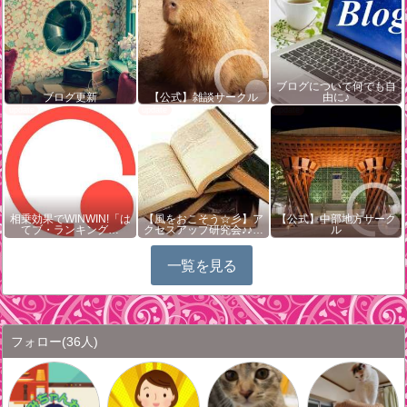
ブログについて何でも自
ブログ更新
【公式】雑談サークル
由に♪
相乗効果でWINWIN!「は
【風をおこそう☆彡】ア
【公式】中部地方サーク
てブ・ランキング…
クセスアップ研究会♪♪…
ル
一覧を見る
フォロー
(36人)