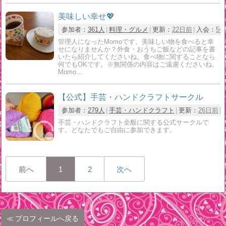
美味しい幸せ💖
参加者：
361人
料理・グルメ
更新：
22日前
入会：
5
管理人になったMomoです。美味しい物を食べると幸
せになりませんか？外食・おうちご飯などの記事を書
いたら紹介してくださいね。食べ物に関することなら
何でもOKです。※無関係の内容はご遠慮くださいね。
Momo…
【公式】手芸・ハンドクラフトサークル
参加者：
279人
手芸・ハンドクラフト
更新：
26日前
手芸・ハンドクラフト全般に関する公式サークルで
す。どなたでもご自由に参加できます。
前へ
1
2
次へ
プロフィールへ戻る