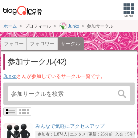
MENU
ホーム
プロフィール
Junko
参加サークル
フォロー
フォロワー
サークル
参加サークル(42)
Junko
さんが参加しているサークル一覧です。
みんなで気軽にアクセスアップ
参加者：
1,874人
エンタメ
更新：
26分前
入会：
5年前