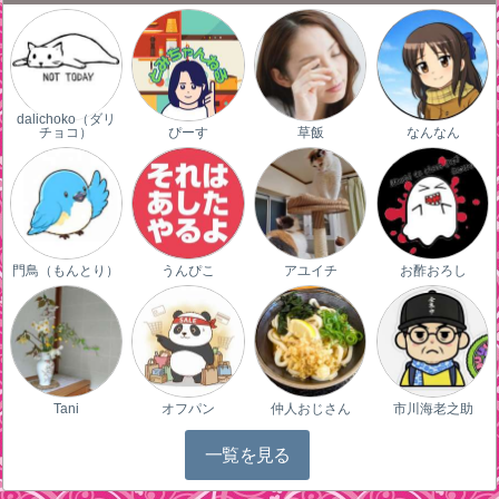
dalichoko（ダリ
チョコ）
ぴーす
草飯
なんなん
門鳥（もんとり）
うんぴこ
アユイチ
お酢おろし
Tani
オフパン
仲人おじさん
市川海老之助
一覧を見る