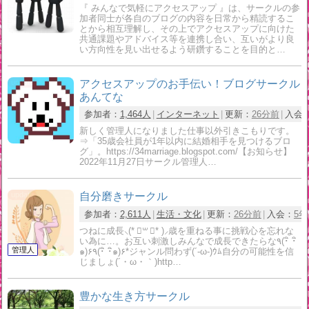
『 みんなで気軽にアクセスアップ 』は、サークルの参
加者同士が各自のブログの内容を日常から精読するこ
とから相互理解し、その上でアクセスアップに向けた
共通課題やアドバイス等を連携し合い、互いがより良
い方向性を見い出せるよう研鑽することを目的と…
アクセスアップのお手伝い！ブログサークル
あんてな
参加者：
1,464人
インターネット
更新：
26分前
入会
新しく管理人になりました仕事以外引きこもりです。
⇒「35歳会社員が1年以内に結婚相手を見つけるブロ
グ」。https://34marriage.blogspot.com/【お知らせ】
2022年11月27日サークル管理人…
自分磨きサークル
参加者：
2,611人
生活・文化
更新：
26分前
入会：
5年
つねに成長⸜(* ॑꒳ ॑* )⸝歳を重ねる事に挑戦心を忘れな
い為に…。お互い刺激しみんなで成長できたらな٩(･ิ ･ิ
๑)۶٩(･ิ ･ิ๑)۶*ジャンル問わず(´-ω-)ｳﾑ自分の可能性を信
じましょ(´・ω・｀)http…
豊かな生き方サークル