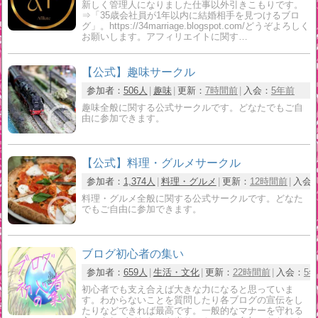
新しく管理人になりました仕事以外引きこもりです。
⇒「35歳会社員が1年以内に結婚相手を見つけるブロ
グ」。https://34marriage.blogspot.com/どうぞよろしく
お願いします。アフィリエイトに関す…
【公式】趣味サークル
参加者：
506人
趣味
更新：
7時間前
入会：
5年前
趣味全般に関する公式サークルです。どなたでもご自
由に参加できます。
【公式】料理・グルメサークル
参加者：
1,374人
料理・グルメ
更新：
12時間前
入会
料理・グルメ全般に関する公式サークルです。どなた
でもご自由に参加できます。
ブログ初心者の集い
参加者：
659人
生活・文化
更新：
22時間前
入会：
5
初心者でも支え合えば大きな力になると思っていま
す。わからないことを質問したり各ブログの宣伝をし
たりなどできれば最高です。一般的なマナーを守れる