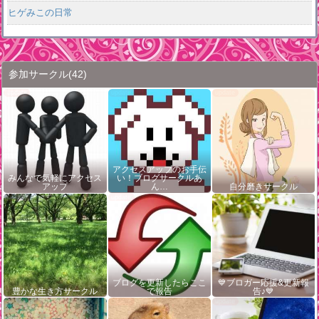
ヒゲみこの日常
参加サークル
(42)
アクセスアップのお手伝
みんなで気軽にアクセス
い！ブログサークルあ
アップ
ん…
自分磨きサークル
ブログを更新したらここ
💙ブロガー応援&更新報
豊かな生き方サークル
で報告
告♪💙