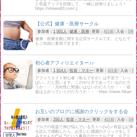
と収益アップを目指して、一緒に頑張りましょう！
https://showra93.com/よ…
【公式】健康・医療サークル
参加者：
1,001人
健康・医療
更新：
4日前
入会：
5年
健康・医療全般に関する公式サークルです。どなたで
もご自由に参加できます。
初心者アフィリエイター♪♪
参加者：
1,914人
投資・マネー
更新：
4日前
入会：
5
アフィリエイト初心者（私もですが）は不安で「いっ
ぱい」だと思います。このやり方であっているのだろ
うか・・・方向性に間違いはないのだろうか・・・収
益は上がっていくのだろうか・・・https://news.hikari.
…
お互いのブログに感謝のクリックをする会
参加者：
255人
投資・マネー
更新：
4日前
入会：
5年
ブログの収益で伸び悩んでいる方々へ('ω')ノ有益な記事
を読んで感動したら、お互いに感謝のクリックをして
みませんか(*‘ω‘ *)という趣旨のサークルです。※アド