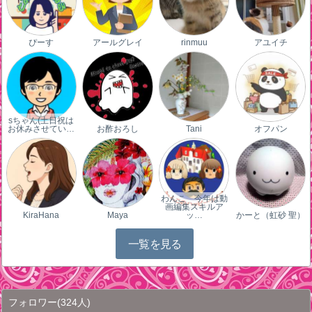
ぴーす
アールグレイ
rinmuu
アユイチ
sちゃん(土日祝は
お休みさせてい…
お酢おろし
Tani
オフパン
わんこ 今年は動
画編集スキルア
KiraHana
Maya
ッ…
かーと（虹砂 聖）
一覧を見る
フォロワー
(324人)