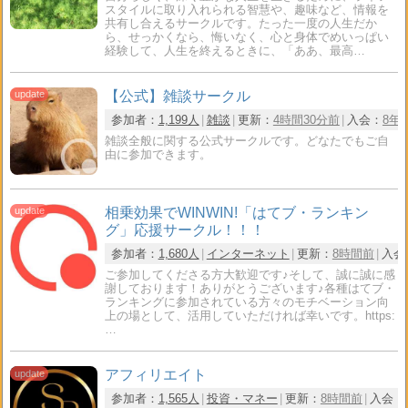
スタイルに取り入れられる智慧や、趣味など、情報を
共有し合えるサークルです。たった一度の人生だか
ら、せっかくなら、悔いなく、心と身体でめいっぱい
経験して、人生を終えるときに、「ああ、最高…
【公式】雑談サークル
参加者：
1,199人
雑談
更新：
4時間30分前
入会：
8年
雑談全般に関する公式サークルです。どなたでもご自
由に参加できます。
相乗効果でWINWIN!「はてブ・ランキン
グ」応援サークル！！！
参加者：
1,680人
インターネット
更新：
8時間前
入会
ご参加してくださる方大歓迎です♪そして、誠に誠に感
謝しております！ありがとうございます♪各種はてブ・
ランキングに参加されている方々のモチベーション向
上の場として、活用していただければ幸いです。https:
…
アフィリエイト
参加者：
1,565人
投資・マネー
更新：
8時間前
入会：