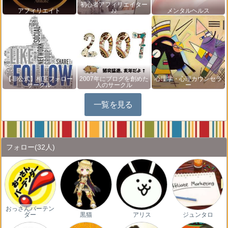
初心者アフィリエイター
アフィリエイト
♪♪
メンタルヘルス
【非公式】相互フォロー
2007年にブログを創めた
心理学・心理カウンセラ
サークル
人のサークル
ー
一覧を見る
フォロー
(32人)
おっさんバーテン
ダー
黒猫
アリス
ジュンタロ