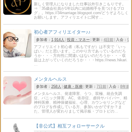
新しく管理人になりました仕事以外引きこもりです。
⇒「35歳会社員が1年以内に結婚相手を見つけるブロ
グ」。https://34marriage.blogspot.com/どうぞよろしく
お願いします。アフィリエイトに関す…
初心者アフィリエイター♪♪
参加者：
1,914人
投資・マネー
更新：
4日前
入会：
9
アフィリエイト初心者（私もですが）は不安で「いっ
ぱい」だと思います。このやり方であっているのだろ
うか・・・方向性に間違いはないのだろうか・・・収
益は上がっていくのだろうか・・・https://news.hikari.
…
メンタルヘルス
参加者：
258人
健康・医療
更新：
7日前
入会：
8年前
メンタルヘルス、発達障害、うつ、双極、統合失調
症、パニック障害、AC、依存症、虐待サバイバー、精
神科医療、精神保健福祉、心理、カウンセリングなど
のブログを作成している方、参加いかがですか？ま
た、管理人が変わりまして掲示板・ブロトピの…
【非公式】相互フォローサークル