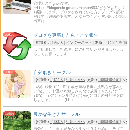
管理人のMignonです。
⇒https://blogcircle.jp/user/mignon8607どうぞよろしく
お願いします。ブログをされている方、ブログを読む
だけでも興味のある方、どなたでもどうぞ♪楽しく交流
出来た…
ブログを更新したらここで報告
参加者：
3,957人
インターネット
更新：
1時間40分前
はじめまして 新管理人にさせていただきました。よ
ろしくお願いします。
自分磨きサークル
参加者：
2,611人
生活・文化
更新：
2時間40分前
入会
つねに成長⸜(* ॑꒳ ॑* )⸝歳を重ねる事に挑戦心を忘れな
い為に…。お互い刺激しみんなで成長できたらな٩(･ิ ･ิ
๑)۶٩(･ิ ･ิ๑)۶*ジャンル問わず(´-ω-)ｳﾑ自分の可能性を信
じましょ(´・ω・｀)http…
豊かな生き方サークル
参加者：
2,386人
生活・文化
更新：
2時間40分前
入会
自分らしく、深く豊かな人生を生きるために、ライフ