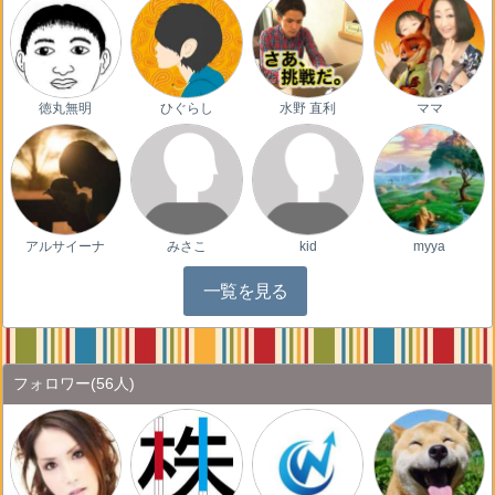
徳丸無明
ひぐらし
水野 直利
ママ
アルサイーナ
みさこ
kid
myya
一覧を見る
フォロワー
(56人)