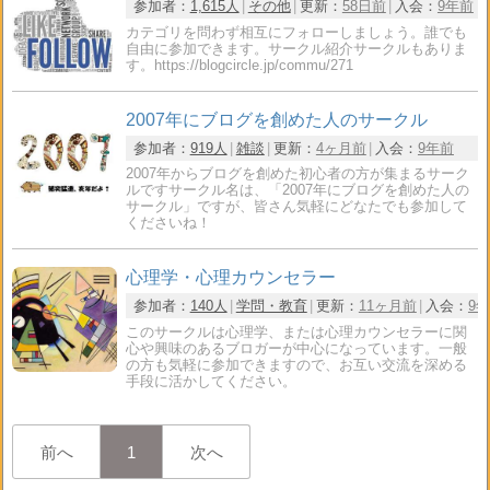
参加者：
1,615人
その他
更新：
58日前
入会：
9年前
カテゴリを問わず相互にフォローしましょう。誰でも
自由に参加できます。サークル紹介サークルもありま
す。https://blogcircle.jp/commu/271
2007年にブログを創めた人のサークル
参加者：
919人
雑談
更新：
4ヶ月前
入会：
9年前
2007年からブログを創めた初心者の方が集まるサーク
ルですサークル名は、「2007年にブログを創めた人の
サークル」ですが、皆さん気軽にどなたでも参加して
くださいね！
心理学・心理カウンセラー
参加者：
140人
学問・教育
更新：
11ヶ月前
入会：
9
このサークルは心理学、または心理カウンセラーに関
心や興味のあるブロガーが中心になっています。一般
の方も気軽に参加できますので、お互い交流を深める
手段に活かしてください。
前へ
1
次へ