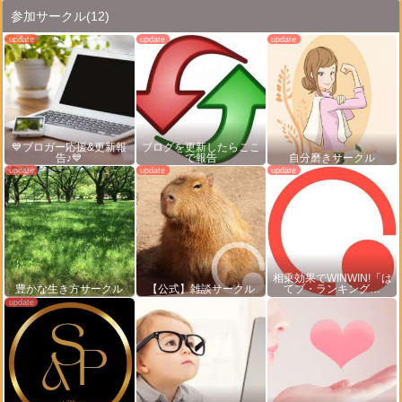
参加サークル
(12)
💙ブロガー応援&更新報
ブログを更新したらここ
告♪💙
で報告
自分磨きサークル
相乗効果でWINWIN!「は
豊かな生き方サークル
【公式】雑談サークル
てブ・ランキング…