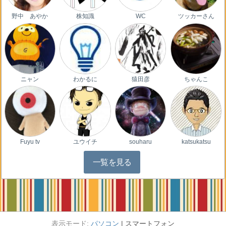
野中 あやか
株知識
WC
ツッカーさん
ニャン
わかるに
猿田彦
ちゃんこ
Fuyu tv
ユウイチ
souharu
katsukatsu
一覧を見る
パソコン
スマートフォン