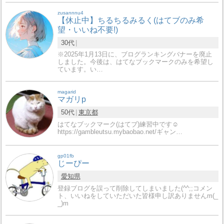
zusannnu4
【休止中】ちるちるみるく(はてブのみ希
望・いいね不要!)
30代
※2025年1月13日に、ブログランキングバナーを廃止
しました。今後は、はてなブックマークのみを希望し
ています。い…
magarid
マガリp
50代
東京都
はてなブックマーク(はてブ)練習中です☺️
https://gambleutsu.mybaobao.net/ギャン…
gp01fb
じーぴー
愛知県
登録ブログを誤って削除してしまいました(^^;;コメン
ト、いいねをしていただいた皆様申し訳ありませんm(_
_)m