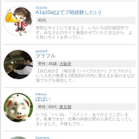
A1q10a
A1q10a(はてブ砲経験したい)
40代
便利なサイトにできるよう、いろいろ試行錯誤中で
す。みなさんのサイト勉強させていただきながら、よ
り良いサイトを作ってい…
graful29
グラフル
男性
45歳
大阪府
【自己紹介】《毎日笑うパパブロガー》グラブログと
いう人生の角度を1度笑顔の方向に変えるお金のまなび
場ブログを発信して…
folktoys
ぽぱい
男性
60代
東京都
いつも「いいね」「コメント」ありがとうございま
す。私事ですが、仕事の内容が変わり多忙になってし
まいました。今後もブロ…
Keamane