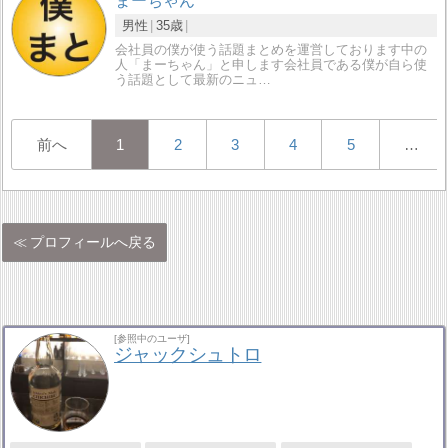
まーちゃん
男性
35歳
会社員の僕が使う話題まとめを運営しております中の
人「まーちゃん」と申します会社員である僕が自ら使
う話題として最新のニュ…
前へ
1
2
3
4
5
…
プロフィールへ戻る
[参照中のユーザ]
ジャックシュトロ