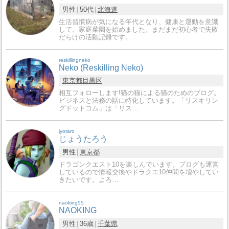
男性
50代
北海道
生活習慣病が気になる年代となり、健康と運動を意識
して、家庭菜園を始めました。まだまだ初心者で失敗
だらけの活動記録です。
reskillingneko
Neko (Reskilling Neko)
東京都
目黒区
相互フォローします!猫の猫による猫のためのブログ。
ビジネスと法務の話に特化しています。「リスキリン
グドットコム」は「リス…
jyotaro
じょうたろう
男性
東京都
ドラゴンクエスト10を楽しんでいます。ブログも運営
しているので情報交換やドラクエ10仲間を増やしてい
きたいです。よろ…
naoking55
NAOKING
男性
36歳
千葉県