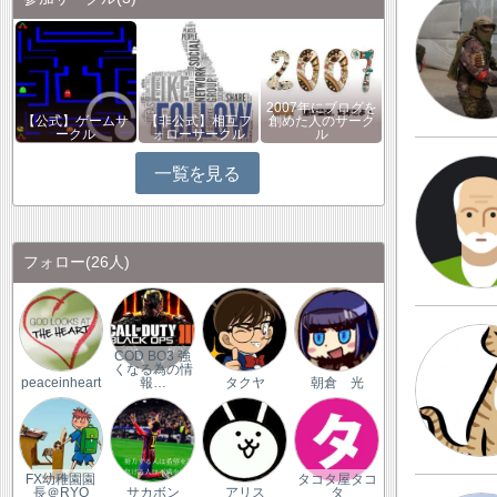
2007年にブログを
【公式】ゲームサ
【非公式】相互フ
創めた人のサーク
ークル
ォローサークル
ル
一覧を見る
フォロー
(26人)
COD BO3 強
くなる為の情
peaceinheart
報…
タクヤ
朝倉 光
FX幼稚園園
タコタ屋タコ
長＠RYO
サカボン
アリス
タ