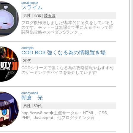
suraimupaz
スライム
男性
27歳
埼玉県
ブログ復帰致しました!基本的に耐久をしているも
のです。モットーは無課金で手に入るキャラで難
関降臨攻略やスペダンSランク…
codmpip
COD BO3 強くなる為の情報置き場
30代
CODシリーズで強くなる為の攻略情報やおすすめ
のゲーミングデバイスを紹介しています!
amacyuaall
朝倉 光
男性
30代
http://cww8.net◆主催サークル・HTML、CSS、
PHP、Javasqript、他プログラミング言…