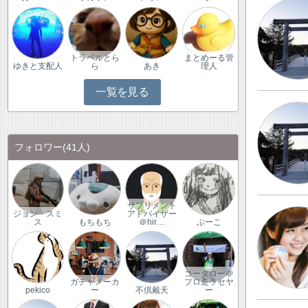
トラベルとら
まとめーる管
ゆきと支配人
ら
あき
理人
一覧を見る
フォロワー
(41人)
サプリメント
ジョン・スミ
アドバイザー
ス
もちもち
＠hir…
ぷーこ
コータロー＠
ガチャメーカ
プロ走ラセヤ
pekico
ー
不倶戴天
ー