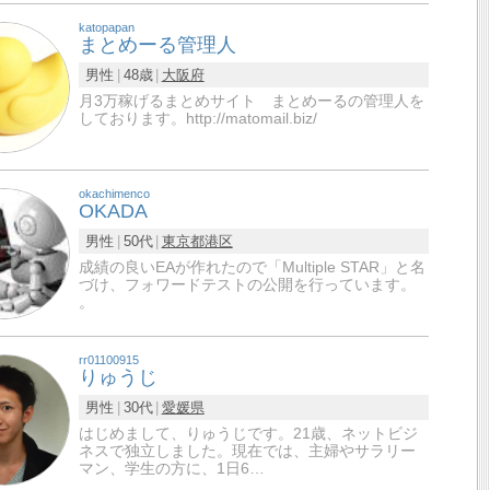
katopapan
まとめーる管理人
男性
48歳
大阪府
月3万稼げるまとめサイト まとめーるの管理人を
しております。http://matomail.biz/
okachimenco
OKADA
男性
50代
東京都
港区
成績の良いEAが作れたので「Multiple STAR」と名
づけ、フォワードテストの公開を行っています。
。
rr01100915
りゅうじ
男性
30代
愛媛県
はじめまして、りゅうじです。21歳、ネットビジ
ネスで独立しました。現在では、主婦やサラリー
マン、学生の方に、1日6…