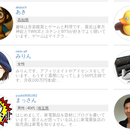
akipuch
あき
高知県
趣味は音楽鑑賞とゲームと料理です。最近は東方
神起とTWICEとヨチンとBTSが好きでよく聴いて
います。ゲームはマイクラ…
mirin-aff
みりん
女性
みりんです。アフィリエイトやアドセンスをして
います。もうすぐ還暦になってしまう50代主婦で
す。月収100万円達成!…
yuuki09081982
まっさん
男性
40代
埼玉県
はじめまして。家電製品を題材にブログを書いて
います。皆さんが思っている以上に家電量販店の
販売員は家電を知りません。そ…