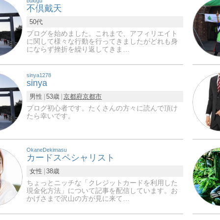
bulogu
不倶戴天
50代
ブログを始めました。これまで、アフィリエイト
に関して様々な行動を行ってきましたがどれも身
にならず挫折を繰り返してきま…
sinya1278
sinya
男性
53歳
京都府
京都市
ブログ初心者です。たくさんの方々に読んで頂け
たら幸いです。
OkaneDekimasu
カードスペシャリスト
女性
38歳
ちょっとニッチな「クレジットカードを利用した
現金化方法」について記事を配信しています。お
かげさまで沢山の方が見に来て…