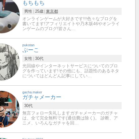
もちもち
男性
25歳
東京都
オンラインゲームが大好きです!!!色々なブログを
書いてます!アフィリエイトや乃木坂46やオンライ
ンゲームのブログ!皆さん…
pukotan
ぷーこ
女性
30代
光回線やインターネットサービスについてのブロ
グを作っています!その他にも、話題性のあるネタ
についてはどんどん記事にしてい…
gacha.maker
ガチャメーカー
30代
無言フォロー失礼しますガチャメーカーのガチャ
は、全て完全無料です(通信費は除く)。 診断、ア
ニメ、いろんなガチャを回…