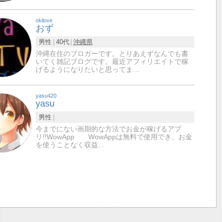
okilove
おず
男性
40代
沖縄県
沖縄在住のブロガーです。とりあえずなんでも書
いてく雑記ブログです。最近アフィリエイトで稼
げるようになりたいと思ってま…
yasu420
yasu
男性
今までにない画期的な方法でお金が稼げるアプ
リ!!WowApp WowAppは無料で使用でき、お金
を使うことなく収益…