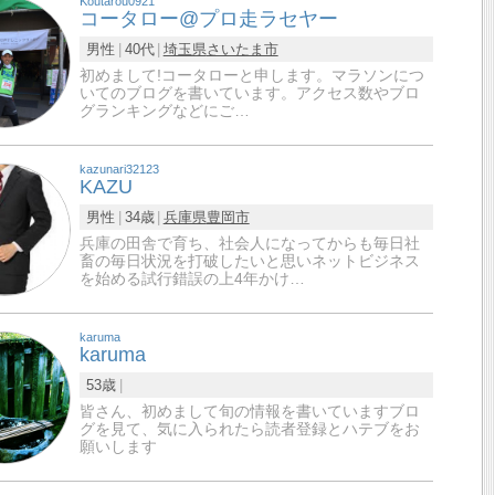
Koutarou0921
コータロー@プロ走ラセヤー
男性
40代
埼玉県
さいたま市
初めまして!コータローと申します。マラソンにつ
いてのブログを書いています。アクセス数やブロ
グランキングなどにご…
kazunari32123
KAZU
男性
34歳
兵庫県
豊岡市
兵庫の田舎で育ち、社会人になってからも毎日社
畜の毎日状況を打破したいと思いネットビジネス
を始める試行錯誤の上4年かけ…
karuma
karuma
53歳
皆さん、初めまして旬の情報を書いていますブロ
グを見て、気に入られたら読者登録とハテブをお
願いします