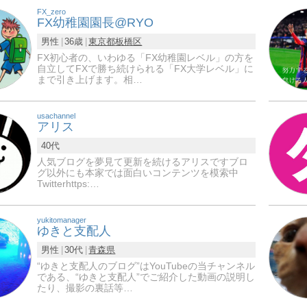
FX_zero
FX幼稚園園長@RYO
男性
36歳
東京都
板橋区
FX初心者の、いわゆる「FX幼稚園レベル」の方を
自立してFXで勝ち続けられる「FX大学レベル」に
まで引き上げます。相…
usachannel
アリス
40代
人気ブログを夢見て更新を続けるアリスですブロ
グ以外にも本家では面白いコンテンツを模索中
Twitterhttps:…
yukitomanager
ゆきと支配人
男性
30代
青森県
“ゆきと支配人のブログ”はYouTubeの当チャンネル
である、“ゆきと支配人”でご紹介した動画の説明し
たり、撮影の裏話等…