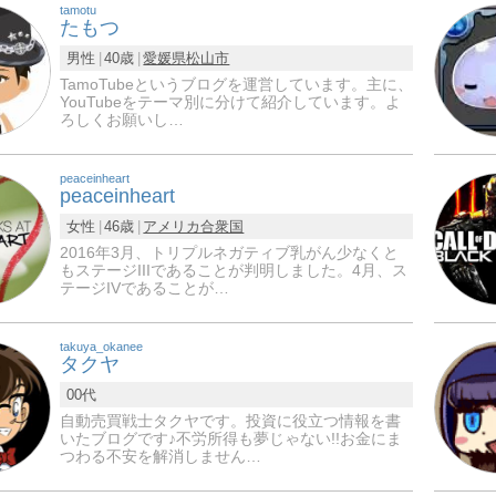
tamotu
たもつ
男性
40歳
愛媛県
松山市
TamoTubeというブログを運営しています。主に、
YouTubeをテーマ別に分けて紹介しています。よ
ろしくお願いし…
peaceinheart
peaceinheart
女性
46歳
アメリカ合衆国
2016年3月、トリプルネガティブ乳がん少なくと
もステージIIIであることが判明しました。4月、ス
テージIVであることが…
takuya_okanee
タクヤ
00代
自動売買戦士タクヤです。投資に役立つ情報を書
いたブログです♪不労所得も夢じゃない!!お金にま
つわる不安を解消しません…