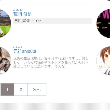
a-shuho
荒岡 修帆
男性
30歳
ドイツ
shibubi
元祖shibubi
現実の生活環境は、皆それぞれ違いますし、誰し
もが、いろんな悩みやストレスを抱えながら日々
過ごしていると思います。そんな…
1
2
次へ