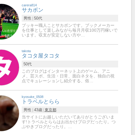
carera814
サカボン
男性
50代
ブッキー職人ことサカボンです。ブックメーカー
を仕事として楽しみながら毎月月収100万円稼いで
います。収支が安定しない方や…
takota
タコタ屋タコタ
50代
このブログはインターネット上のゲーム、アニ
メ、芸スポ、生活・日常、面白ネタを、独自の視
点でキュレーションし紹介する、俗…
kyosuke_0508
トラベルとらら
男性
43歳
東京都
当サイトにお越しいただいてありがとうございま
す!トラベルとららはお出かけブログだったり。つ
ぶやきブログだったり。…