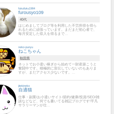
fukufuku1984
furousyo109
40代
はじめましてブログ等を利用した不労所得を得ら
れるために頑張っています。まだまだ初心者で、
毎月安定した収入を得るまで…
neko-punyu
ねこちゃん
秋田県
ネットでお小遣い稼ぎから始めて一財産築こうと
奮闘中です。積極的に宣伝していないのもありま
すが、まだアクセス少ないです。…
jitekineko
自適猫
仕事・副業/お小遣いサイト/節約/健康/投資/SEO/雑
談などなど、何でも書いてる雑記ブログです!平凡
サラリーマンが仕…