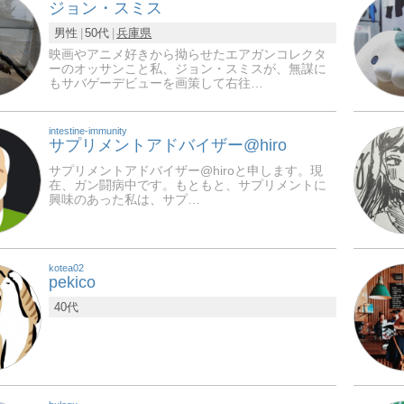
ジョン・スミス
男性
50代
兵庫県
映画やアニメ好きから拗らせたエアガンコレクタ
ーのオッサンこと私、ジョン・スミスが、無謀に
もサバゲーデビューを画策して右往…
intestine-immunity
サプリメントアドバイザー@hiro
サプリメントアドバイザー@hiroと申します。現
在、ガン闘病中です。もともと、サプリメントに
興味のあった私は、サプ…
kotea02
pekico
40代