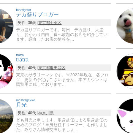
foodfighter
デカ盛りブロガー
男性
36歳
東京都
中央区
デカ盛りブロガーです。毎日、デカ盛り、大盛
り、おかわり自由、食べ放題のお店を紹介してい
ます。調査したお店の情報を…
tratra
tratra
男性
40代
東京都
世田谷区
東京のサラリーマンです。※2022年現在、各ブロ
グ、更新の予定はございません。本アカウントは
閲覧用に残しております…
mastergekko
月光
男性
40代
神奈川県
ども月光と申します。単身赴任による単身赴任の
ためのブログ「単身赴任ドリーマー」を作りまし
た。みなさん情報交換しましょ…