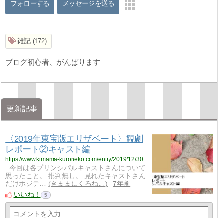
フォローする
メッセージを送る
雑記
172
ブログ初心者、がんばります
更新記事
〈2019年東宝版エリザベート〉観劇
レポート②キャスト編
https://www.kimama-kuroneko.com/entry/2019/12/30/085113
今回は各プリンシパルキャストさんについて
思ったこと。 批判無し。 見れたキャストさん
だけポジテ…
きままにくろねこ
7年前
いいね！
5