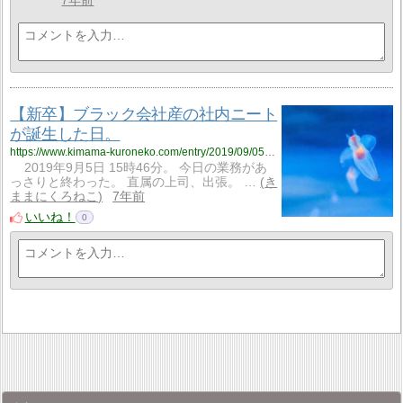
7年前
【新卒】ブラック会社産の社内ニート
が誕生した日。
https://www.kimama-kuroneko.com/entry/2019/09/05/190840
2019年9月5日 15時46分。 今日の業務があ
っさりと終わった。 直属の上司、出張。 …
き
ままにくろねこ
7年前
いいね！
0