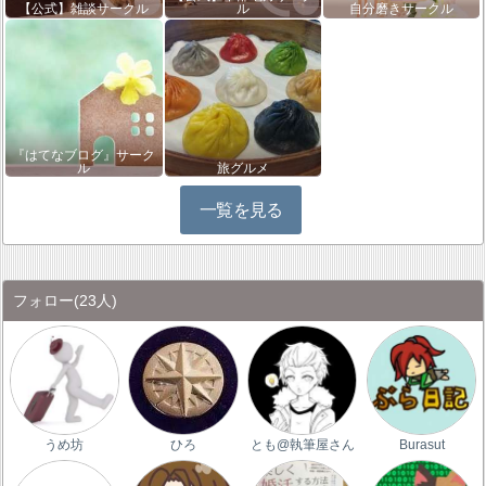
【公式】雑談サークル
ル
自分磨きサークル
『はてなブログ』サーク
ル
旅グルメ
一覧を見る
フォロー
(23人)
うめ坊
ひろ
とも@執筆屋さん
Burasut