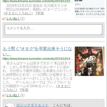
https://www.kimama-kuroneko.com/entry/2019/12/22/124602
2019年12月21日 放送分 古川雄大ラジオ
「明日はSUNDAY」視聴レポ オープニング…
きままにくろねこ
7年前
いいね！
1
もう暫く"オタク"を卒業出来そうにな
い。
https://www.kimama-kuroneko.com/entry/2019/10/14/072926
皆さんはゲームは好きですか？ 私は好きで
す。しかし大学生の頃からはレポートに追わ
れ、その傍らで創作活動にも本腰を入れていた
ため時間がとれず、いつの間にか起動すること
もゲームセンターへ行くこともなくなっていま
した。 ゲームセンターでは ブレイブルー な
どの格闘ゲームや DIVA をメイン…
きままに
くろねこ
7年前
いいね！
1
ロジックダイエット
こんにちは。