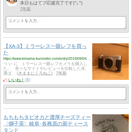
本日もはてブ応援完了です(^｡^)
7年前
【XA-3】ミラーレス一眼レフを買っ
た
https://www.kimama-kuroneko.com/entry/2019/09/04/202945
つ い に ミラーレス一眼レフカメラを購入し
た。 色々なサイトやレビューを比較した末、
選ば…
きままにくろねこ
7年前
いいね！
0
もちもちタピオカと濃厚チーズティー
〈獅子茶〉岐阜･各務原の新ティース
タンド