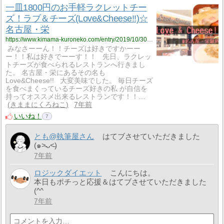
一皿1800円のお手軽ラクレットチー
ズ！ラブ＆チーズ(Love&Cheese!!)☆
名古屋・栄
https://www.kimama-kuroneko.com/entry/2019/10/30/214257
みなさーーん！！チーズは好きですかーー
ー！！私は好きでーーす！！ 先日、ラクレッ
トチーズが食べられるレストランへ行きまし
た。 名古屋・栄にあるその名も
Love&Cheese!! 大変美味でした。 毎日チーズ
を食べまくっているチーズ好きの私 が自信を
持ってオススメ出来るレストランです！！…
きままにくろねこ
7年前
いいね！
7
とも@執筆屋さん
はてブさせていただきました
(๑˃̵ᴗ˂̵)
7年前
ロジックダイエット
こんにちは。
本日もポチっと応援＆はてブさせていただきました
(^^ゞ
7年前