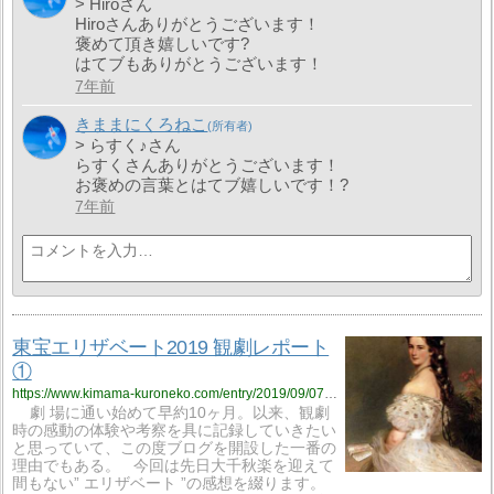
> Hiroさん
Hiroさんありがとうございます！
褒めて頂き嬉しいです?
はてブもありがとうございます！
7年前
きままにくろねこ
> らすく♪さん
らすくさんありがとうございます！
お褒めの言葉とはてブ嬉しいです！?
7年前
東宝エリザベート2019 観劇レポート
①
https://www.kimama-kuroneko.com/entry/2019/09/07/215238
劇 場に通い始めて早約10ヶ月。以来、観劇
時の感動の体験や考察を具に記録していきたい
と思っていて、この度ブログを開設した一番の
理由でもある。 今回は先日大千秋楽を迎えて
間もない” エリザベート ”の感想を綴ります。