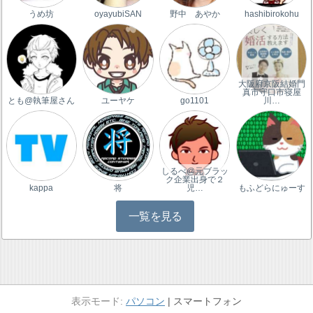
うめ坊
oyayubiSAN
野中 あやか
hashibirokohu
大阪府京阪結婚門
真市守口市寝屋
とも@執筆屋さん
ユーヤケ
go1101
川…
しるべ@元ブラッ
ク企業出身で２
kappa
将
児…
もふどらにゅーす
一覧を見る
パソコン
スマートフォン