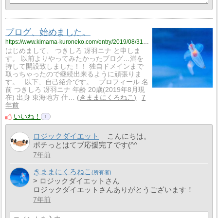
ブログ、始めました。
https://www.kimama-kuroneko.com/entry/2019/08/31/144219
はじめまして、 つきしろ 冴羽ニナ と申しま
す。 以前よりやってみたかったブログ…満を
持して開設致しました！！ 独自ドメインまで
取っちゃったので継続出来るように頑張りま
す。 以下、自己紹介です。 プロフィール 名
前 つきしろ 冴羽ニナ 年齢 20歳(2019年8月現
在) 出身 東海地方 仕…
きままにくろねこ
7
年前
いいね！
1
ロジックダイエット
こんにちは。
ポチっとはてブ応援完了です(^^ゞ
7年前
きままにくろねこ
> ロジックダイエットさん
ロジックダイエットさんありがとうございます！
7年前