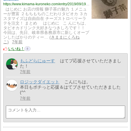
https://www.kimama-kuroneko.com/entry/2019/09/19/231052
はじめに お店の情報 獅子茶の魅力 １メニュ
ーが豊富 ２もちもちのこだわりタピオカ ３カ
スタマイズは自由自在 チーズストロベリーラ
テを注文！ まとめ はじめに こ んにちは、
タピオカドリンク大好きなつきしろです！！
今回は、先日、岐阜県各務原市に新しくオープ
ンしたばかりのティー…
きままにくろね
こ
7年前
いいね！
8
もふどらにゅーす
はてブ応援させていただきまし
た！
7年前
ロジックダイエット
こんにちは。
本日もポチっと応援＆はてブさせていただきました
(^^ゞ
7年前