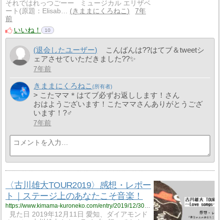
それではれっつごーー ミュージカル エリザベ
ート(原題：Elisab…
きままにくろねこ
7年
前
いいね！
10
(退会したユーザー)
こんばんは??はてブ＆tweetシ
ェアさせていただきました??✨
7年前
きままにくろねこ
> こたママ＊はてブ必ずお返しします！さん
おはようございます！こたママさんありがとうござ
います！?‍♂️
7年前
〈古川雄大TOUR2019〉感想・レポー
ト｜ステージ上のあなたこそ音楽！
https://www.kimama-kuroneko.com/entry/2019/12/30/073145
見た日 2019年12月11日 愛知、ダイアモンド