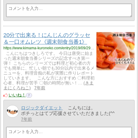
20分で出来る！にんじんのグラッセ
＆一口オムレツ《週末朝食当番1》
https://www.kimama-kuroneko.com/entry/2019/09/29/113419
こんにちはつきしろです。 今日は唐突に始ま
った週末朝食当番シリーズの記念すべき第一
弾！ こちらのシリーズでは料理ど初心者の方
でも簡単に、忙しい朝でも30分以内で出来るメ
ニューを、料理音痴の私が実際に作りレポート
していきます。 こんな方におすすめ 〇料理初
心者、料理が苦手 〇朝の時間が無い！…
きま
まにくろねこ
7年前
いいね！
7
ロジックダイエット
こんちには。
ポチっとはてブ応援させていただきました(^^ゞ
7年前