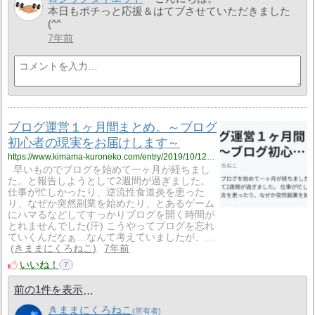
本日もポチっと応援＆はてブさせていただきました
(^^ゞ
7年前
ブログ運営１ヶ月間まとめ。～ブログ
初心者の現実をお届けします～
https://www.kimama-kuroneko.com/entry/2019/10/12/210714
早いものでブログを始めて一ヶ月が経ちまし
た。と報告しようとして2週間が過ぎました。
仕事が忙しかったり、逆流性食道炎を患った
り、なぜか突然副業を始めたり、とあるゲーム
にハマるなどしてすっかりブログを開く時間が
とれませんでした(汗) こうやってブログを忘れ
ていくんだなぁ…なんて考えていましたが、…
きままにくろねこ
7年前
いいね！
7
前の1件を表示
きままにくろねこ