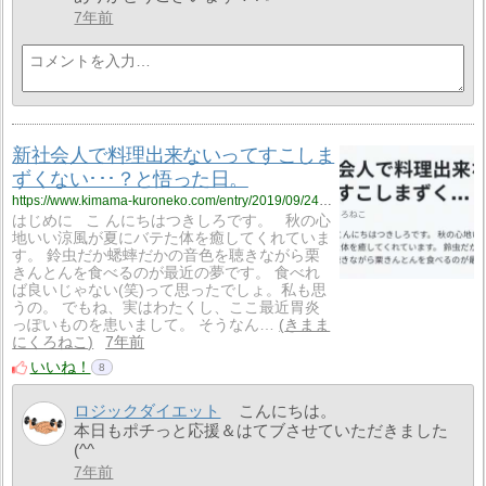
7年前
新社会人で料理出来ないってすこしま
ずくない･･･？と悟った日。
https://www.kimama-kuroneko.com/entry/2019/09/24/223906
はじめに こ んにちはつきしろです。 秋の心
地いい涼風が夏にバテた体を癒してくれていま
す。 鈴虫だか蟋蟀だかの音色を聴きながら栗
きんとんを食べるのが最近の夢です。 食べれ
ば良いじゃない(笑)って思ったでしょ。私も思
うの。 でもね、実はわたくし、ここ最近胃炎
っぽいものを患いまして。 そうなん…
きまま
にくろねこ
7年前
いいね！
8
ロジックダイエット
こんにちは。
本日もポチっと応援＆はてブさせていただきました
(^^ゞ
7年前