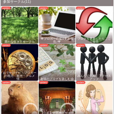
参加サークル
(11)
💙ブロガー応援&更新報
ブログを更新したらここ
豊かな生き方サークル
告♪💙
で報告
おでかけナビ：ブロガー
の地元・観光・グルメ
みんなで気軽にアクセス
情…
趣味のブログを楽しむ会
アップ
【公式】中部地方サーク