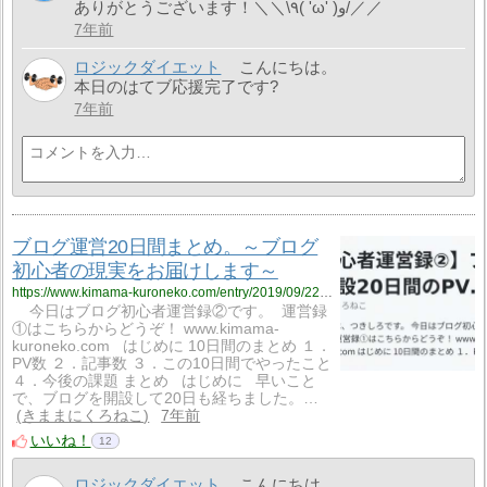
ありがとうございます！＼＼\٩( 'ω' )و/／／
7年前
ロジックダイエット
こんにちは。
本日のはてブ応援完了です?
7年前
ブログ運営20日間まとめ。～ブログ
初心者の現実をお届けします～
https://www.kimama-kuroneko.com/entry/2019/09/22/141851
今日はブログ初心者運営録②です。 運営録
①はこちらからどうぞ！ www.kimama-
kuroneko.com はじめに 10日間のまとめ １．
PV数 ２．記事数 ３．この10日間でやったこと
４．今後の課題 まとめ はじめに 早いこと
で、ブログを開設して20日も経ちました。…
きままにくろねこ
7年前
いいね！
12
ロジックダイエット
こんにちは。