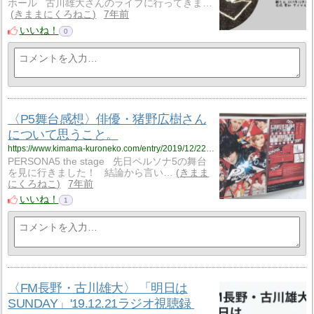
ホール 古川雄大さんのライブに行ってきま…
きままにくろねこ
7年前
いいね！
0
〈P5舞台感想〉俳優・猪野広樹さん
について思うこと。
https://www.kimama-kuroneko.com/entry/2019/12/22/234809
PERSONA5 the stage 先日ペルソナ5の舞台
を見に行きました！ 結論から言い…
きまま
にくろねこ
7年前
いいね！
1
〈FM長野・古川雄大〉 「明日は
SUNDAY」'19.12.21ラジオ視聴録