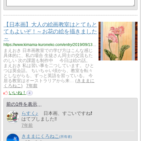
【日本画】大人の絵画教室はとてもと
てもよいぞ！～お花の絵を描きました
～
https://www.kimama-kuroneko.com/entry/2019/09/13/235505
まえおき 日本画教室での学び方はこんな感じ
具体的に、私の場合 生徒さん同士の交流もた
のしい 次の課題も制作中 今日は絵の話。
まえおき 私は習い事を二つしています。 ひと
つは英会話。 ちいちゃい頃から、教室を転々
としながらも、ずっと英語を習っている。 今
居る教室はオーストラリアから来…
きままに
くろねこ
7年前
いいね！
4
前の1件を表示
らすく♪
日本画、すごいですね❗
はてブしました‼
7年前
きままにくろねこ