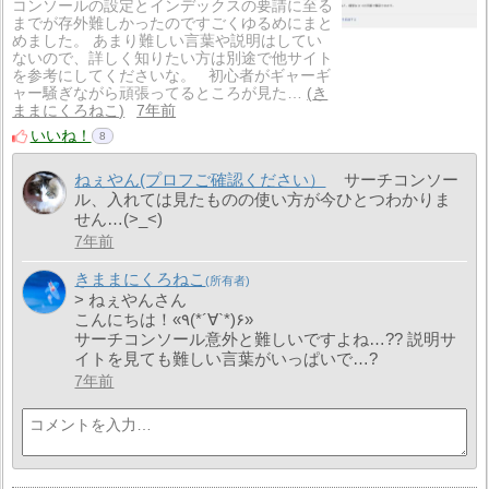
コンソールの設定とインデックスの要請に至る
までが存外難しかったのですごくゆるめにまと
めました。 あまり難しい言葉や説明はしてい
ないので、詳しく知りたい方は別途で他サイト
を参考にしてくださいな。 初心者がギャーギ
ャー騒ぎながら頑張ってるところが見た…
き
ままにくろねこ
7年前
いいね！
8
ねぇやん(プロフご確認ください）
サーチコンソー
ル、入れては見たものの使い方が今ひとつわかりま
せん…(>_<)
7年前
きままにくろねこ
> ねぇやんさん
こんにちは！«٩(*´∀`*)۶»
サーチコンソール意外と難しいですよね…?? 説明サ
イトを見ても難しい言葉がいっぱいで…?
7年前