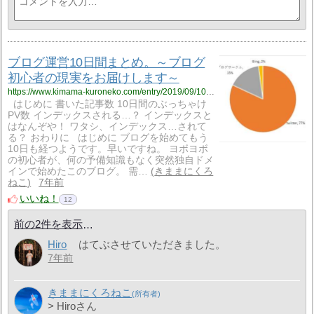
ブログ運営10日間まとめ。～ブログ
初心者の現実をお届けします～
https://www.kimama-kuroneko.com/entry/2019/09/10/230531
はじめに 書いた記事数 10日間のぶっちゃけ
PV数 インデックスされる…？ インデックスと
はなんぞや！ ワタシ、インデックス…されて
る？ おわりに はじめに ブログを始めてもう
10日も経つようです。早いですね。 ヨボヨボ
の初心者が、何の予備知識もなく突然独自ドメ
インで始めたこのブログ。 需…
きままにくろ
ねこ
7年前
いいね！
12
前の2件を表示
Hiro
はてぶさせていただきました。
7年前
きままにくろねこ
> Hiroさん