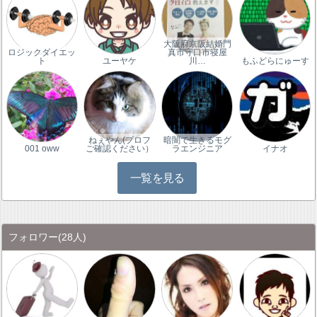
大阪府京阪結婚門
ロジックダイエッ
真市守口市寝屋
ト
ユーヤケ
川…
もふどらにゅーす
ねぇやん(プロフ
暗闇で生きるモグ
001 oww
ご確認ください）
ラエンジニア
イナオ
一覧を見る
フォロワー
(28人)