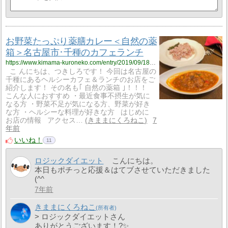
お野菜たっぷり薬膳カレー＜自然の薬
箱＞名古屋市･千種のカフェランチ
https://www.kimama-kuroneko.com/entry/2019/09/18/211106
こ んにちは、つきしろです！ 今回は名古屋の
千種にあるヘルシーカフェ＆ランチのお店をご
紹介します！ その名も｢ 自然の薬箱 ｣！！！
こんな人におすすめ ・最近食事不摂生が気に
なる方 ・野菜不足が気になる方、野菜が好き
な方 ・ヘルシーな料理が好きな方 はじめに
お店の情報 アクセス…
きままにくろねこ
7
年前
いいね！
11
ロジックダイエット
こんにちは。
本日もポチっと応援＆はてブさせていただきました
(^^ゞ
7年前
きままにくろねこ
> ロジックダイエットさん
ありがとうございます！?✨