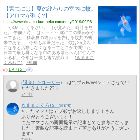
【害虫には】夏の終わりの室内に蚊。
【アロマが利く?】
https://www.kimama-kuroneko.com/entry/2019/09/06/203746
かゆい。うるさい。 目が覚めた。時計を見
た。 午前四時。 は～～～～ 遂にこの季節がや
ってきた。 猛暑夏の終わりを告げる蚊共の襲
来である。 今年も猛暑だった。蚊は35度以上
になると活動しなくなるってどこかで聞いた。
日本で最も暑くなる市のある県らへんに住んで
いる私、今年は一度も電気蚊取り…
きままに
くろねこ
7年前
いいね！
5
(退会したユーザー)
はてブ＆tweetシェアさせてい
ただきました??✨
7年前
きままにくろねこ
> こたママ＊はてブ必ずお返しします！さん
ありがとうございます！
こたママさんの両面提示の記事とても参考になりま
した！素敵な記事を読ませて頂きありがとうござい
ます?