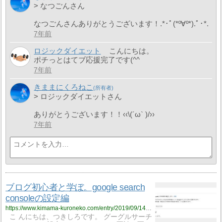
> なつごんさん
なつごんさんありがとうございます！.*･ﾟ(*º∀º*).ﾟ･*.
7年前
ロジックダイエット
こんにちは。
ポチっとはてブ応援完了です(^^ゞ
7年前
きままにくろねこ
> ロジックダイエットさん
ありがとうございます！！‹‹\(´ω` )/››
7年前
ブログ初心者と学ぼ。google search
consoleの設定編
https://www.kimama-kuroneko.com/entry/2019/09/14/211600
こ んにちは、つきしろです。 グーグルサーチ