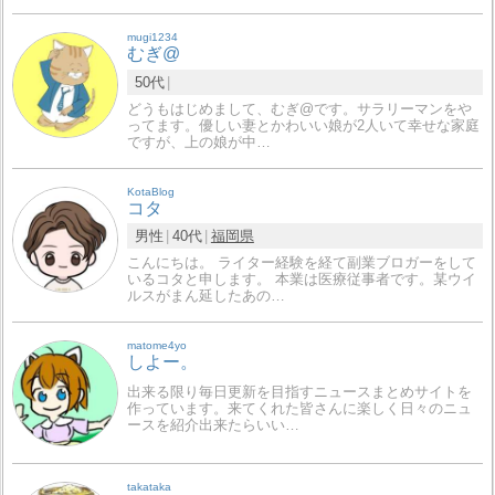
mugi1234
むぎ@
50代
どうもはじめまして、むぎ@です。サラリーマンをや
ってます。優しい妻とかわいい娘が2人いて幸せな家庭
ですが、上の娘が中…
KotaBlog
コタ
男性
40代
福岡県
こんにちは。 ライター経験を経て副業ブロガーをして
いるコタと申します。 本業は医療従事者です。某ウイ
ルスがまん延したあの…
matome4yo
しよー。
出来る限り毎日更新を目指すニュースまとめサイトを
作っています。来てくれた皆さんに楽しく日々のニュ
ースを紹介出来たらいい…
takataka