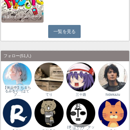
洋楽好きのためのサーク
ル
一覧を見る
フォロー
(51人)
【休止中】ちるち
るみるく（はて
ブ…
てり
三十路
hidekazu
(求 はてブ) テッ