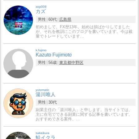
zep008
カズ
男性
60代
広島県
初めまして。FX歴13年。始めは損ばかりしてました
が、それを教訓にこのブログを書いています。今は裁
量でトレードしています…
k.fujimo
Kazuto Fujimoto
男性
56歳
東京都
中野区
yutomatic
湯川唯人
男性
30代
副業主任の「湯川唯人」と申します。当サイトでは、
主に在宅でできる副業に関する記事を書いています。
おすすめできる案件、…
sakeikura
鮭イクラ