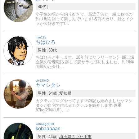
40代
小学生の頃から釣り好きで、最近子供と一緒に各地の
釣り堀を回って楽しんでいます!名前の通り、鮭とイク
ラが大好きです!…
mor18s
ちばひろ
男性
50代
ちばひろと申します。18年前にサラリーマン(一部上場
企業の管理職)を辞して脱サラに成功しました。約18年
間勤めた会社…
cix13045
ヤマシタシ
男性
34歳
愛知県
カクテルブログやってます※雑記も始めましたヤマシ
タシが自宅で作れるカクテルを紹介します!体重
87kg(23年1月)、…
kobaago010
kobaaaaan
男性
44歳
埼玉県
さいたま市