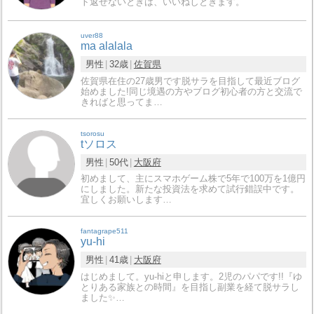
ト返せないときは、いいねしときます。
uver88
ma alalala
男性
32歳
佐賀県
佐賀県在住の27歳男です脱サラを目指して最近ブログ
始めました!同じ境遇の方やブログ初心者の方と交流で
きればと思ってま…
tsorosu
tソロス
男性
50代
大阪府
初めまして、主にスマホゲーム株で5年で100万を1億円
にしました。新たな投資法を求めて試行錯誤中です。
宜しくお願いします…
fantagrape511
yu-hi
男性
41歳
大阪府
はじめまして。yu-hiと申します。2児のパパです!!『ゆ
とりある家族との時間』を目指し副業を経て脱サラし
ました✨…