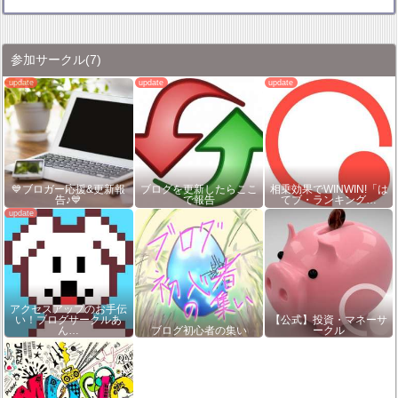
参加サークル
(7)
💙ブロガー応援&更新報
ブログを更新したらここ
相乗効果でWINWIN!「は
告♪💙
で報告
てブ・ランキング…
アクセスアップのお手伝
い！ブログサークルあ
【公式】投資・マネーサ
ん…
ブログ初心者の集い
ークル