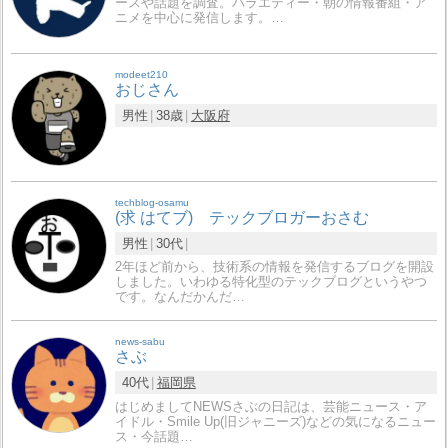
ースや話題を調査。バラエティー・朝の情報番組・ア
ニメを中心に発信します。…
modeet210
おじさん
男性
38歳
大阪府
techblog-osamu
(求 はてブ) テックブロガーおさむ
男性
30代
2年ほど前から、技術系の情報を発信するブログを開設
しました。いわゆる特化型のテックブログというやつ
です。なんだかんだ…
news-sabu
さぶ
40代
福岡県
はじめましてNEWSさぶの日記は、芸能ニュース・ア
イドル・Smile Up(旧ジャニーズ)などの気になるニュー
ス・今話題…