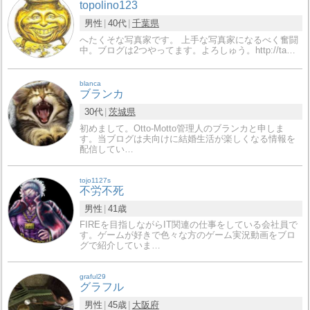
topolino123
男性
40代
千葉県
へたくそな写真家です。 上手な写真家になるべく奮闘
中。ブログは2つやってます。よろしゅう。http://ta…
blanca
ブランカ
30代
茨城県
初めまして。Otto-Motto管理人のブランカと申しま
す。当ブログは夫向けに結婚生活が楽しくなる情報を
配信してい…
tojo1127s
不労不死
男性
41歳
FIREを目指しながらIT関連の仕事をしている会社員で
す。ゲームが好きで色々な方のゲーム実況動画をブロ
グで紹介していま…
graful29
グラフル
男性
45歳
大阪府