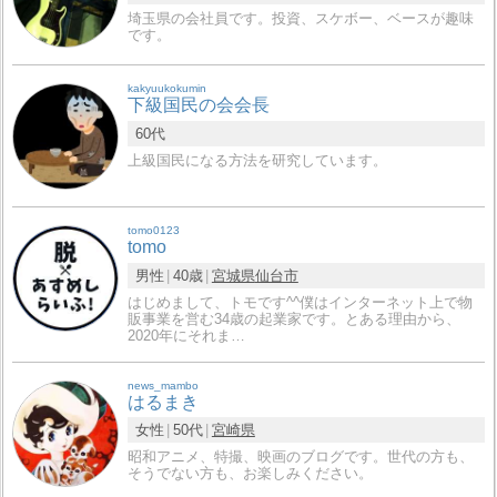
埼玉県の会社員です。投資、スケボー、ベースが趣味
です。
kakyuukokumin
下級国民の会会長
60代
上級国民になる方法を研究しています。
tomo0123
tomo
男性
40歳
宮城県
仙台市
はじめまして、トモです^^僕はインターネット上で物
販事業を営む34歳の起業家です。とある理由から、
2020年にそれま…
news_mambo
はるまき
女性
50代
宮崎県
昭和アニメ、特撮、映画のブログです。世代の方も、
そうでない方も、お楽しみください。