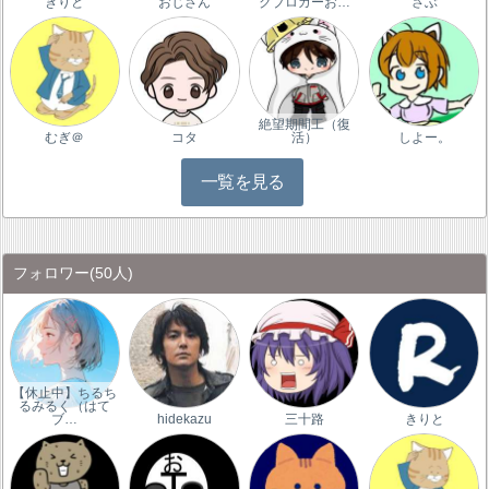
きりと
おじさん
クブロガーお…
さぶ
絶望期間工（復
むぎ＠
コタ
活）
しよー。
一覧を見る
フォロワー
(50人)
【休止中】ちるち
るみるく（はて
ブ…
hidekazu
三十路
きりと