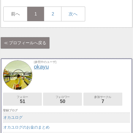
前へ
1
2
次へ
プロフィールへ戻る
[参照中のユーザ]
okayu
フォロー
フォロワー
参加サークル
51
50
7
登録ブログ
オカユログ
オカユログのお金のまとめ