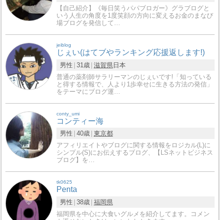
【自己紹介】《毎日笑うパパブロガー》グラブログと
いう人生の角度を1度笑顔の方向に変えるお金のまなび
場ブログを発信して…
jeiblog
じぇい(はてブやランキング応援返します!)
男性
31歳
滋賀県
日本
普通の薬剤師サラリーマンのじぇいです!「知っている
と得する情報で、人より1歩幸せに生きる方法の発信」
をテーマにブログ運…
conty_umi
コンティー海
男性
40歳
東京都
アフィリエイトやブログに関する情報をロジカル(L)に
シンプル(S)にお伝えするブログ、【LSネットビジネス
ブログ】を…
tk0625
Penta
男性
38歳
福岡県
福岡県を中心に大食いグルメを紹介してます。コメン