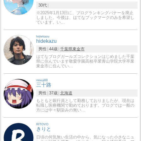
30代
※2025年1月13日に、ブログランキングバナーを廃止
しました。今後は、はてなブックマークのみを希望し
ています。い…
hidekazu
hidekazu
男性
44歳
千葉県
東金市
はてなブログガールズコレクションはじめました千葉
県に住んでいます敬愛学園高校卒業青山学院大学卒業
東金市に住んでい…
misoji88
三十路
男性
37歳
北海道
もともと銀行員として勤務しておりましたが、現在は
転職し医療機関で勤めております。ブログでは一般の
方には中々馴染みの無い…
RITOVO
きりと
日頃の何気無い生活の中から、気になった小さなニュ