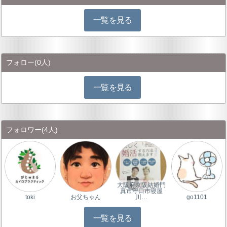
一覧を見る
フォロー
(0人)
一覧を見る
フォロワー
(4人)
大阪府京阪結婚門
真市守口市寝屋
toki
お父ちゃん
川…
go1101
一覧を見る