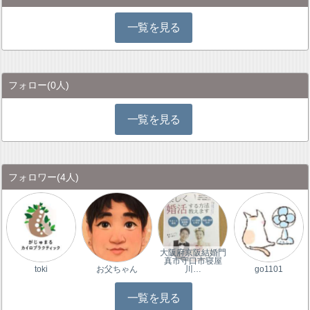
一覧を見る
フォロー
(0人)
一覧を見る
フォロワー
(4人)
大阪府京阪結婚門
真市守口市寝屋
toki
お父ちゃん
川…
go1101
一覧を見る