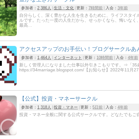
参加者：
2,386人
生活・文化
更新：
7時間前
入会：
3年前
自分らしく、深く豊かな人生を生きるために、ライフスタイ
ルです。たった一度の人生だから、せっかくなら、悔いなく
最高…
アクセスアップのお手伝い！ブログサークルあ
参加者：
1,464人
インターネット
更新：
10時間前
入会：
4年前
新しく管理人になりました仕事以外引きこもりです。⇒「35
https://34marriage.blogspot.com/【お知らせ】2022年
【公式】投資・マネーサークル
参加者：
1,318人
投資・マネー
更新：
5日前
入会：
4年前
投資・マネー全般に関する公式サークルです。どなたでもご