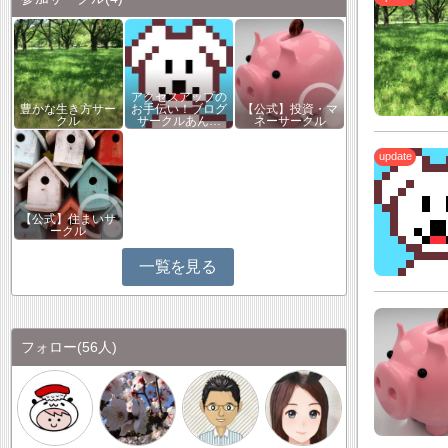
アクセスアップの
豊かな生き方サー
お手伝い！ブログ
【公式】投資・マ
クル
サークルあん…
ネーサークル
【公式】住まいサ
ークル
一覧を見る
フォロー
(56人)