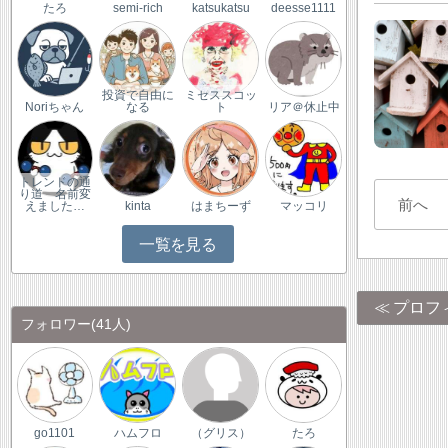
たろ
semi-rich
katsukatsu
deesse1111
投資で自由に
ミセススコッ
Noriちゃん
なる
ト
リア＠休止中
トレンドの通
り道 名前変
前へ
えました…
kinta
はまちーず
マッコリ
一覧を見る
プロフ
フォロワー
(41人)
go1101
ハムフロ
（グリス）
たろ