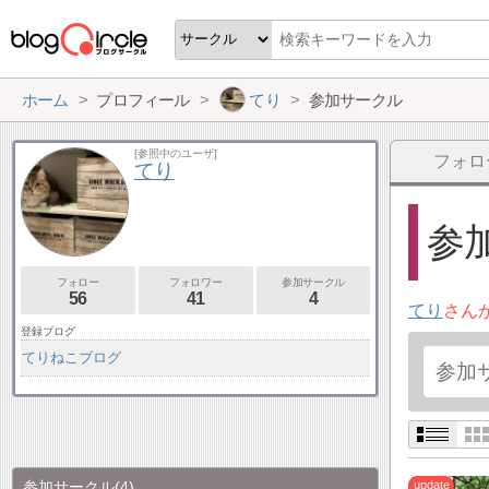
ホーム
プロフィール
てり
参加サークル
[参照中のユーザ]
フォロ
てり
参加
フォロー
フォロワー
参加サークル
56
41
4
てり
さん
登録ブログ
てりねこブログ
参加サークル
(4)