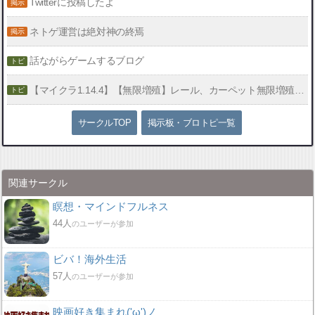
Twitterに投稿したよ
ネトゲ運営は絶対神の終焉
話ながらゲームするブログ
【マイクラ1.14.4】【無限増殖】レール、カーペット無限増殖のやり方
サークルTOP
掲示板・ブロトピ一覧
関連サークル
瞑想・マインドフルネス
44人
のユーザーが参加
ビバ！海外生活
57人
のユーザーが参加
映画好き集まれ('ω')ノ