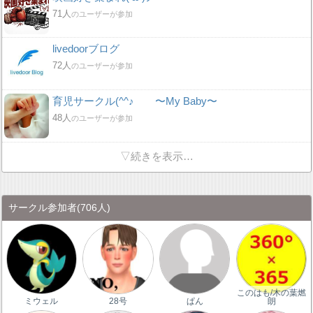
71人
のユーザーが参加
livedoorブログ
72人
のユーザーが参加
育児サークル(^^♪ 〜My Baby〜
48人
のユーザーが参加
▽続きを表示…
サークル参加者
(706人)
このはも/木の葉燃
ミウェル
28号
ぱん
朗