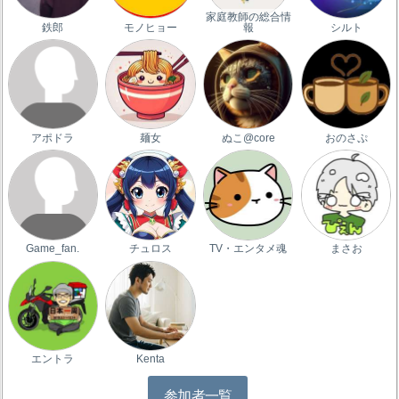
家庭教師の総合情
鉄郎
モノヒョー
報
シルト
アポドラ
麺女
ぬこ@core
おのさぷ
Game_fan.
チュロス
TV・エンタメ魂
まさお
エントラ
Kenta
参加者一覧