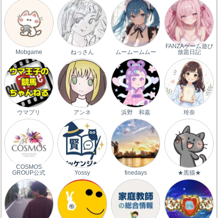
FANZAゲーム遊び
Mobgame
ねっさん
ムームームムー
放題日記
ウマプリ
アンネ
浜野 和嘉
玲奈
COSMOS
GROUP公式
Yossy
finedays
★黒猫★