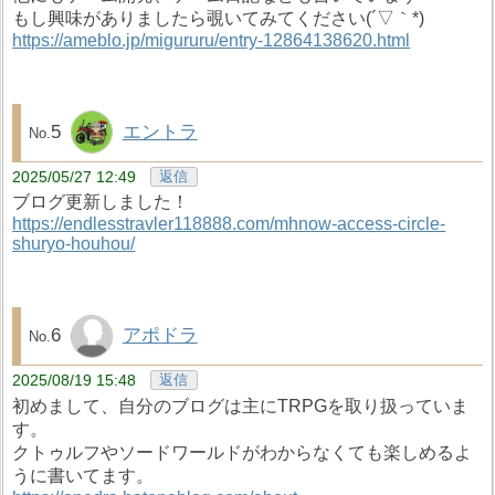
もし興味がありましたら覗いてみてください(´▽｀*)
https://ameblo.jp/migururu/entry-12864138620.html
5
エントラ
2025/05/27 12:49
返信
ブログ更新しました！
https://endlesstravler118888.com/mhnow-access-circle-
shuryo-houhou/
6
アポドラ
2025/08/19 15:48
返信
初めまして、自分のブログは主にTRPGを取り扱っていま
す。
クトゥルフやソードワールドがわからなくても楽しめるよ
うに書いてます。