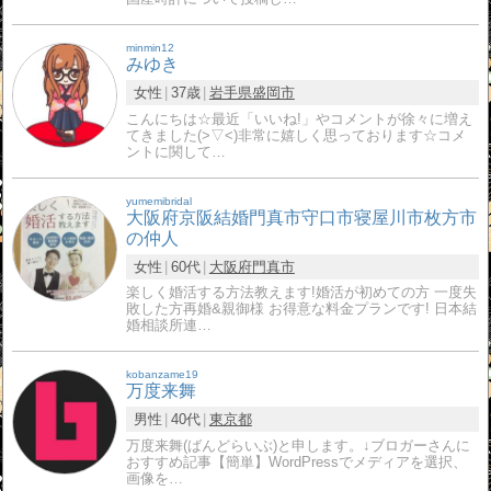
minmin12
みゆき
女性
37歳
岩手県
盛岡市
こんにちは☆最近「いいね!」やコメントが徐々に増え
てきました(>▽<)非常に嬉しく思っております☆コメ
ントに関して…
yumemibridal
大阪府京阪結婚門真市守口市寝屋川市枚方市
の仲人
女性
60代
大阪府
門真市
楽しく婚活する方法教えます!婚活が初めての方 一度失
敗した方再婚&親御様 お得意な料金プランです! 日本結
婚相談所連…
kobanzame19
万度来舞
男性
40代
東京都
万度来舞(ばんどらいぶ)と申します。↓ブロガーさんに
おすすめ記事【簡単】WordPressでメディアを選択、
画像を…