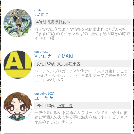
caldia
Caldia
40代
長野県
諏訪市
様々な役に立つような情報を発信出来ればと思いやっ
てます(^^)なのでジャンルは特に決めずその時その時で
イロイロ紹…
guguneko
Vブロガー☆MAKI
女性
82歳
東京都
江東区
バーチャルブロガー☆MAKIです♪「未来は楽しいこと
いっぱいだからね」という言葉をテーマに未来系ガジ
ェットやAI、VR…
oneselive1027
ユーヤケ
男性
30代
神奈川県
一般企業に勤める普通のサラリーマンです。会社に依
存せず個人の力で稼ぐ事に魅力を感じネットビジネス
を始めました。主にブ…