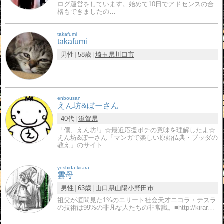
ログ運営をしています。始めて10日でアドセンスの合
格もできましたの…
takafumi
takafumi
男性
58歳
埼玉県
川口市
enbousan
えん坊&ぼーさん
40代
滋賀県
「僕、えん坊!」☆最近応援ポチの意味を理解したよ☆
えん坊&ぼーさん「マンガで楽しい原始仏典・ブッダの
教え」のサイト…
yoshida-kirara
雲母
男性
63歳
山口県
山陽小野田市
祖父が垣間見た1%のエリート社会天才ニコラ・テスラ
の技術は99%の非凡な人たちの非常識。■http://kirar…