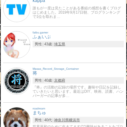
kappa
誰もが一度は見たことがある番組の感想を書くブログ
はじめました。2019年9月17日朝、ブログランキング
で1位を取れま…
faibu.gamer
ふぁいぶ
男性
43歳
埼玉県
Masas_Record_Storage_Container
将
男性
40歳
京都府
『将』の活動の記録の場所です。趣味や日記を記録し
ていきたいと思います。最近はDIY、映画、読書、ハン
バーガーの記事が多…
roadream
まちゅ
男性
40代
神奈川県
横浜市
世界平和のために生きてます(^^)興味があることをブロ