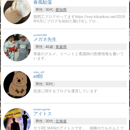
春風駘蕩
男性
30代
愛知県
期間工ブログやってますhttps://ses-kikankou.net/2019
年6月にブログを始めた駆け出しブロ…
aomori-life
メガネ先生
男性
46歳
青森県
青森のグルメ、イベントと看護師の医療情報を書いて
います。
nisa_etf
etf郎
男性
30代
投資に関するブログを運営しています
reman-game
アイトス
男性
30代
北海道
サラRE:MANのアイトスです。 相棒のウルさんとブ