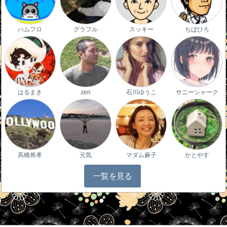
ハムフロ
グラフル
スッキー
ちばひろ
はるまき
zen
石川ゆうこ
サニーシャーク
高橋将孝
元気
マダム麻子
かとやす
一覧を見る