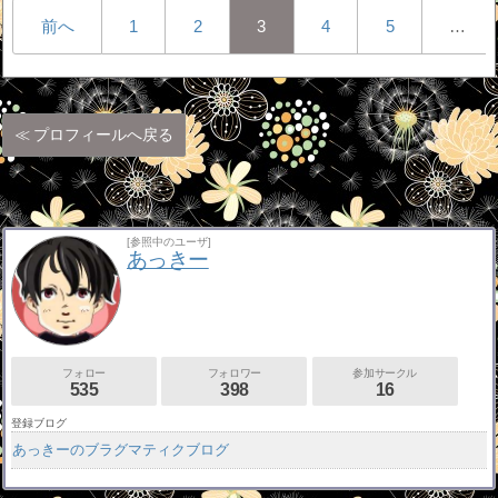
前へ
1
2
3
4
5
…
プロフィールへ戻る
[参照中のユーザ]
あっきー
フォロー
フォロワー
参加サークル
535
398
16
登録ブログ
あっきーのブラグマティクブログ