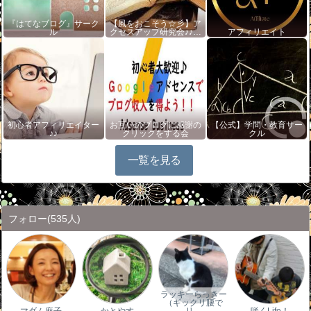
『はてなブログ』サーク
【風をおこそう☆彡】ア
ル
クセスアップ研究会♪♪…
アフィリエイト
初心者アフィリエイター
お互いのブログに感謝の
【公式】学問・教育サー
♪♪
クリックをする会
クル
一覧を見る
フォロー
(535人)
ラッキーらっきー
（ギックリ腰で
マダム麻子
かとやす
リ…
咲くLife！