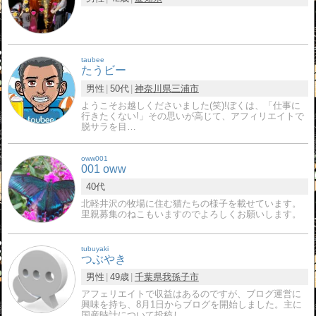
taubee
たうビー
男性
50代
神奈川県
三浦市
ようこそお越しくださいました(笑)!ぼくは、「仕事に
行きたくない!」その思いが高じて、アフィリエイトで
脱サラを目…
oww001
001 oww
40代
北軽井沢の牧場に住む猫たちの様子を載せています。
里親募集のねこもいますのでよろしくお願いします。
tubuyaki
つぶやき
男性
49歳
千葉県
我孫子市
アフェリエイトで収益はあるのですが、ブログ運営に
興味を持ち、8月1日からブログを開始しました。主に
国産時計について投稿し…