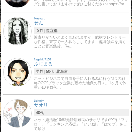
グに書いておりますのでぜひご覧ください♪https://ro…
Mosyaru
せん
女性
東京都
近寄りがたいとよく言われますが、結構フレンドリー
な性格。東京で一人暮らししてます。趣味は絵を描く
ことと音楽鑑賞。R&…
flagship7157
ふじまる
男性
50代
北海道
ネットビジネスで自由を手に入れる為に行う”3つの戦
略OOO”ブラック企業に勤めた地獄の日々。1ヶ月で体
重が10キロ落…
Dshelly
サオリ
40代
ネット婚活歴10年!元婚活難民のサオリです(*^^*)「フォ
ロー」「ランキング応援」「いいね!」「はてブ」をし
て頂け…