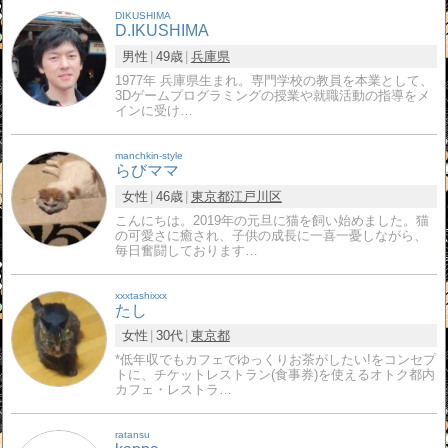
DIKUSHIMA
D.IKUSHIMA
男性
49歳
兵庫県
1977年 兵庫県生まれ。専門学校の教員を本業として、
3Dゲームプログラミングの授業や就職活動の指導をメ
インに受け…
manchkin-style
らびママ
女性
46歳
東京都
江戸川区
こんにちは。2019年の元旦に猫を飼い始めました。猫
の可愛さに癒され、子供の成長に一喜一憂しながら、
毎日奮闘しております…
xxxtashixxx
たし
女性
30代
東京都
*低年収でもカフェでゆっくりお茶がしたい!をコンセプ
トに、チケットレストラン(食事券)を使えるオトク都内
カフェ・レストラ…
ratansu