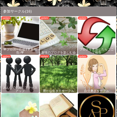
参加サークル
(16)
💙ブロガー応援&更新報
ブログを更新したらここ
告♪💙
趣味のブログを楽しむ会
で報告
みんなで気軽にアクセス
アップ
豊かな生き方サークル
自分磨きサークル