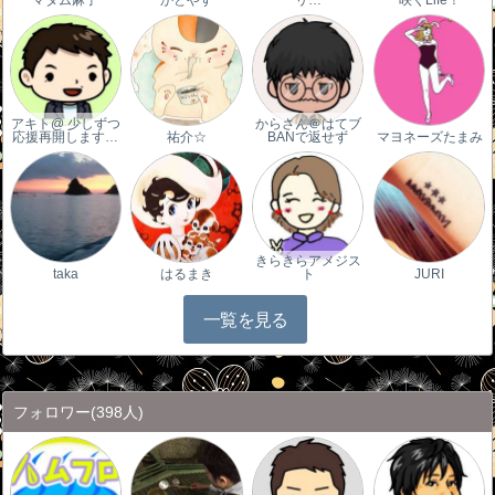
アキト@ 少しずつ
からさん＠はてブ
応援再開します…
祐介☆
BANで返せず
マヨネーズたまみ
きらきらアメジス
taka
はるまき
ト
JURI
一覧を見る
フォロワー
(398人)