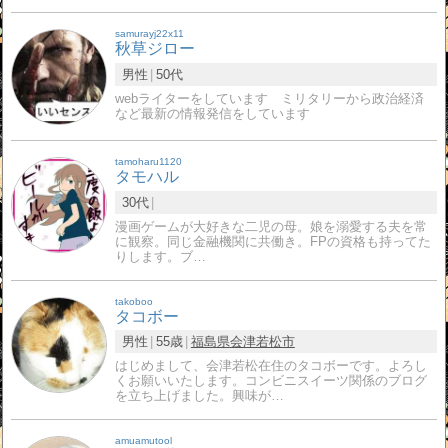
samurayj22x11
秋草ジロー
男性
50代
webライターをしています ミリタリーから政治経済
など最新の情報発信をしています
tamoharu1120
タモハル
30代
漫画ゲームが大好きな二児の母。娘を溺愛する夫を常
に観察。同じ金融機関に共働き。FPの資格も持ってた
りします。ブ…
takoboo
タコボー
男性
55歳
福島県
会津若松市
はじめまして、会津若松在住のタコボーです。よろし
くお願いいたします。コンビニスイーツ関係のブログ
を立ち上げました。興味が…
amuamutool