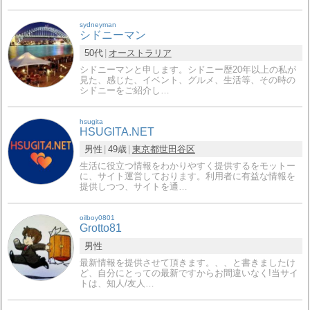
sydneyman
シドニーマン
50代
オーストラリア
シドニーマンと申します。シドニー歴20年以上の私が
見た、感じた、イベント、グルメ、生活等、その時の
シドニーをご紹介し…
hsugita
HSUGITA.NET
男性
49歳
東京都
世田谷区
生活に役立つ情報をわかりやすく提供するをモットー
に、サイト運営しております。利用者に有益な情報を
提供しつつ、サイトを通…
oilboy0801
Grotto81
男性
最新情報を提供させて頂きます。、、と書きましたけ
ど、自分にとっての最新ですからお間違いなく!当サイ
トは、知人/友人…