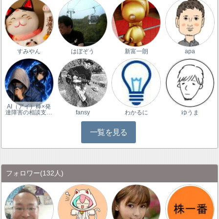
すみやん
はぼぞう
新富一朗
apa
AI（アイ）棒×発
達障害の相談支…
fansy
わかるに
ゆうま
一覧を見る
フォロワー
(132人)