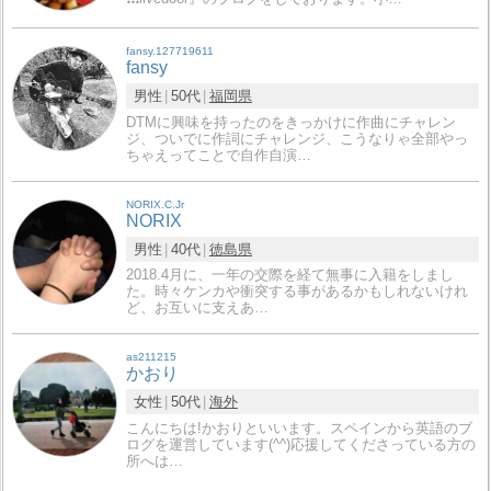
fansy.127719611
fansy
男性
50代
福岡県
DTMに興味を持ったのをきっかけに作曲にチャレン
ジ、ついでに作詞にチャレンジ、こうなりゃ全部やっ
ちゃえってことで自作自演…
NORIX.C.Jr
NORIX
男性
40代
徳島県
2018.4月に、一年の交際を経て無事に入籍をしまし
た。時々ケンカや衝突する事があるかもしれないけれ
ど、お互いに支えあ…
as211215
かおり
女性
50代
海外
こんにちは!かおりといいます。スペインから英語のブ
ログを運営しています(^^)応援してくださっている方の
所へは…