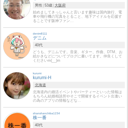
男性
53歳
大阪府
始めましてきっしゃんと言います趣味は国内旅行、電
車や飛行機の写真をとること、地下アイドルを応援す
ることです阪神ファン…
denim8111
デニム
40代
どうも、デニムです。音楽、ギター、作曲、DTM、お
絵かきなどについてブログに書いてます。仲良くして
くださいm(__)m
kurumi
kurumi-H
北海道
北海道内の婚活イベントやパーティーといった情報は
もちろん結婚相談所やそこで開催するイベント出逢い
の為のアプリの情報などな…
shanshanchiba1234
株一番
40代