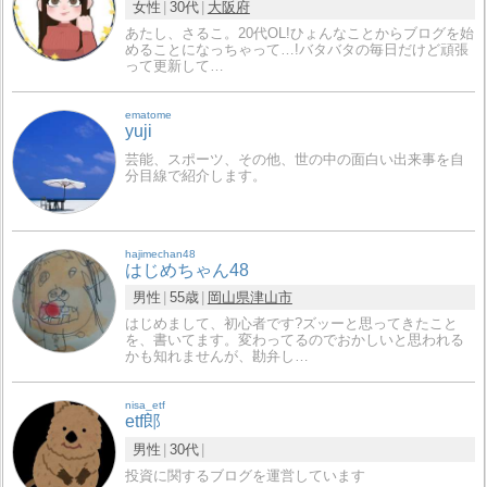
女性
30代
大阪府
あたし、さるこ。20代OL!ひょんなことからブログを始
めることになっちゃって…!バタバタの毎日だけど頑張
って更新して…
ematome
yuji
芸能、スポーツ、その他、世の中の面白い出来事を自
分目線で紹介します。
hajimechan48
はじめちゃん48
男性
55歳
岡山県
津山市
はじめまして、初心者です?ズッーと思ってきたこと
を、書いてます。変わってるのでおかしいと思われる
かも知れませんが、勘弁し…
nisa_etf
etf郎
男性
30代
投資に関するブログを運営しています