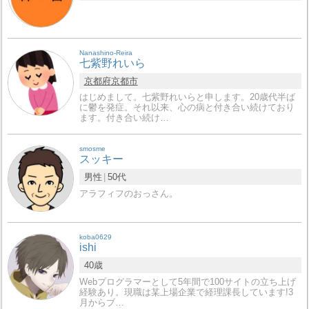
Nanashino-Reira
七紫野れいら
京都府
京都市
はじめまして。七紫野れいらと申します。20歳代半ば
に鬱を発症。それ以来、心の病と付き合い続けており
ます。付き合い続け…
smosme
スッキー
男性
50代
アラフィフのおっさん。
koba0629
ishi
40歳
Webプログラマーとして5年間で100サイトの立ち上げ
経験あり。現職は某上場企業で経理課長しています!3
月からブ…