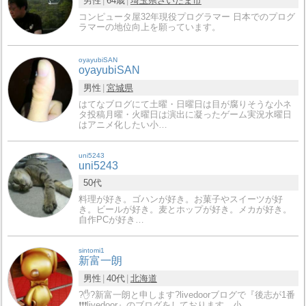
男性
64歳
埼玉県
さいたま市
コンピュータ屋32年現役プログラマー 日本でのプログ
ラマーの地位向上を願っています。
oyayubiSAN
oyayubiSAN
男性
宮城県
はてなブログにて土曜・日曜日は目が腐りそうな小ネ
タ投稿月曜・火曜日は演出に凝ったゲーム実況水曜日
はアニメ化したい小…
uni5243
uni5243
50代
料理が好き。ゴハンが好き。お菓子やスイーツが好
き。ビールが好き。麦とホップが好き。メカが好き。
自作PCが好き…
sintomi1
新富一朗
男性
40代
北海道
?✋?新富一朗と申します?livedoorブログで『後志が1番
❗❗❗livedoor』のブログをしております。小…