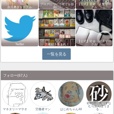
ブログについて何でも自
【公式】芸術・人文サー
自分磨きサークル
由に♪
クル
【公式】社会・経済サー
Twitter
読書好き集まれ！
クル
一覧を見る
フォロー
(67人)
砂村隠亡丸（すな
むらおんぼうま
マネタリーマサオ
労働者マン
はじめちゃん48
る…