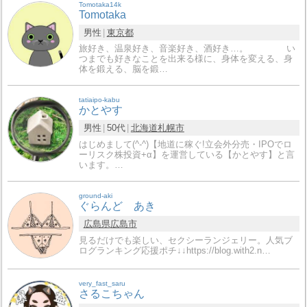
Tomotaka14k
Tomotaka
男性
東京都
旅好き、温泉好き、音楽好き、酒好き…。 い
つまでも好きなことを出来る様に、身体を変える、身
体を鍛える、脳を鍛…
tatiaipo-kabu
かとやす
男性
50代
北海道
札幌市
はじめまして(^-^)【地道に稼ぐ!立会外分売・IPOでロ
ーリスク株投資+α】を運営している【かとやす】と言
います。…
ground-aki
ぐらんど あき
広島県
広島市
見るだけでも楽しい、セクシーランジェリー。人気ブ
ログランキング応援ポチ↓↓https://blog.with2.n…
very_fast_saru
さるこちゃん