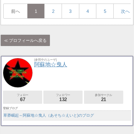
前へ
1
2
3
4
5
次へ
プロフィールへ戻る
[参照中のユーザ]
阿蘇地☆曳人
フォロー
フォロワー
参加サークル
67
132
21
登録ブログ
草莽崛起～阿蘇地☆曳人（あそち☆えいと)のブログ