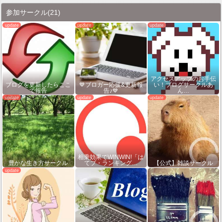
参加サークル
(21)
アクセスアップのお手伝
ブログを更新したらここ
💙ブロガー応援&更新報
い！ブログサークルあ
で報告
告♪💙
ん…
相乗効果でWINWIN!「は
豊かな生き方サークル
てブ・ランキング…
【公式】雑談サークル