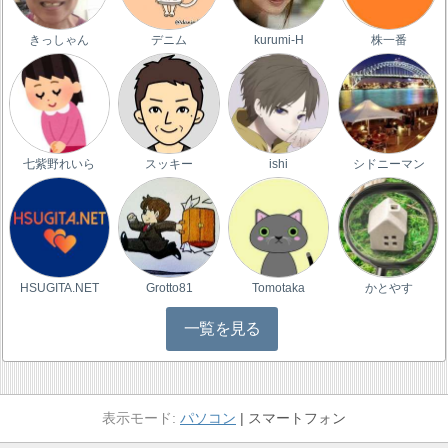
きっしゃん
デニム
kurumi-H
株一番
七紫野れいら
スッキー
ishi
シドニーマン
HSUGITA.NET
Grotto81
Tomotaka
かとやす
一覧を見る
パソコン
スマートフォン