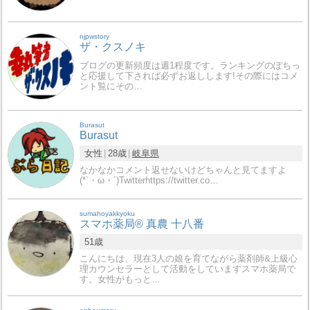
njpwstory
ザ・クスノキ
ブログの更新頻度は週1程度です。ランキングのぽちっ
と応援して下されば必ずお返しします!その際にはコメ
ント覧にその…
Burasut
Burasut
女性
28歳
岐阜県
なかなかコメント返せないけどちゃんと見てますよ
(*`・ω・´)Twitterhttps://twitter.co…
sumahoyakkyoku
スマホ薬局®︎ 真農 十八番
51歳
こんにちは、現在3人の娘を育てながら薬剤師&上級心
理カウンセラーとして活動をしていますスマホ薬局で
す。女性がもっと…