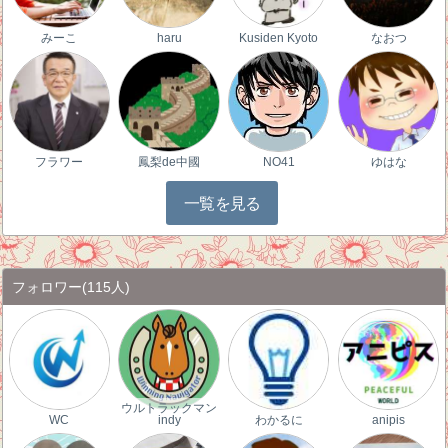
みーこ
haru
Kusiden Kyoto
なおつ
フラワー
鳳梨de中國
NO41
ゆはな
一覧を見る
フォロワー
(115人)
ウルトラックマン
WC
indy
わかるに
anipis