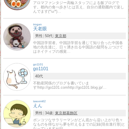
アロマファンタジー高輪スタッフによる飯ブログで
す。都内の食べ歩き!とは言え、自分の通勤圏内で楽し
んでます(*'ω'*)…
trogan
天老眼
男性
50代
東京都
中国語学習者。中国語学習を通じて知り合った中国各
地の先生達に、日々湧き出る中国語の疑問をぶつけて
はネイティブの感覚…
go1101
go1101
40代
不動産関係のブログを書いていま
す!http://go1101.comhttp://go1101.blog.jp/…
taw.em62
えん
男性
34歳
東京都
葛飾区
ポンコツなサラリーマンがどん底から這い上がり色々
なものを得ながら夢を叶えるまでの記録(現在進行形)と
なっていますが日…