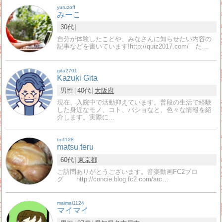
yuruzoff
みーこ
30代
自分が体験したことや、みなさんに知らせたい内容の
記事などを書いています!http://quiz2017.com/ た…
gita2701
Kazuki Gita
男性
40代
大阪府
現在、入院中で活動抑えています。普段の生活で経験
した身近なモノ、コト、バショなと、色々な情報を紹
介します。実際に…
tm1128
matsu teru
60代
東京都
ご訪問ありがとうございます。音楽動画FC2ブロ
グ http://concie.blog.fc2.com/arc…
maimai1124
マイマイ