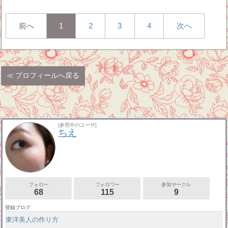
前へ
1
2
3
4
次へ
プロフィールへ戻る
[参照中のユーザ]
ちえ
フォロー
フォロワー
参加サークル
68
115
9
登録ブログ
東洋美人の作り方