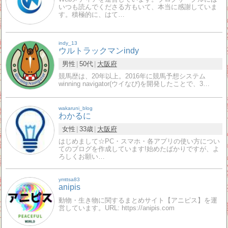
いつも読んでくださる方もいて、本当に感謝していま
す。積極的に、はて…
indy_13
ウルトラックマンindy
男性
50代
大阪府
競馬歴は、20年以上。2016年に競馬予想システム
winning navigator(ウイなび)を開発したことで、3…
wakaruni_blog
わかるに
女性
33歳
大阪府
はじめまして☆PC・スマホ・各アプリの使い方につい
てのブログを作成しています!始めたばかりですが、よ
ろしくお願い…
ymttsa83
anipis
動物・生き物に関するまとめサイト【アニピス】を運
営しています。URL: https://anipis.com