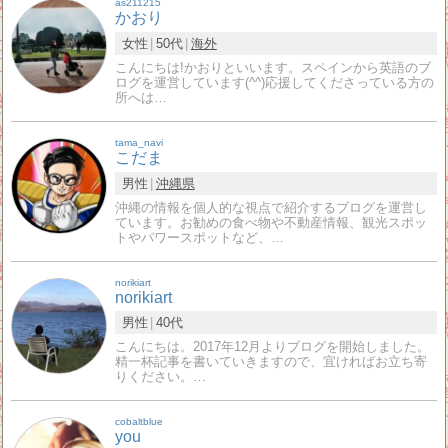
as211215
かおり
女性
50代
海外
こんにちは!かおりといいます。スペインから英語のブ
ログを運営しています(^^)応援してくださっている方の
所へは…
tama_navi
こだま
男性
沖縄県
沖縄の情報を個人的な視点で紹介するブログを運営し
ています。お勧めの食べ物や不動産情報、観光スポッ
トやパワースポットなど、…
norikiart
norikiart
男性
40代
こんにちは。2017年12月よりブログを開始しました。
精一杯記事を書いていきますので、宜ければお立ち寄
りください。…
cobaltblue
you