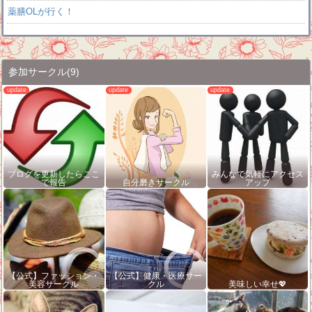
薬膳OLが行く！
参加サークル
(9)
ブログを更新したらここ
みんなで気軽にアクセス
で報告
自分磨きサークル
アップ
【公式】ファッション・
【公式】健康・医療サー
美容サークル
クル
美味しい幸せ💖