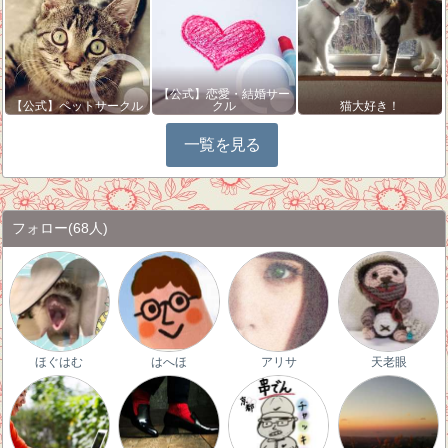
【公式】恋愛・結婚サー
【公式】ペットサークル
クル
猫大好き！
一覧を見る
フォロー
(68人)
ほぐはむ
はへほ
アリサ
天老眼