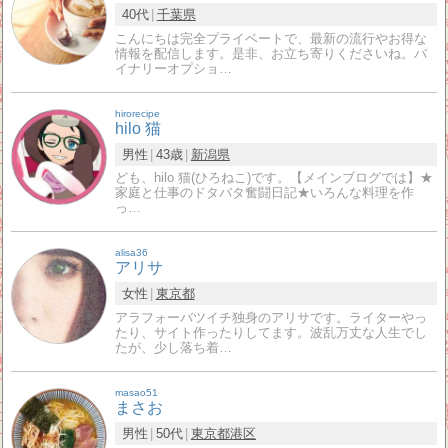
40代
千葉県
こんにちは完全プライベートで、最新の流行やお得な
情報を配信します。是非、お立ち寄りくださいね。バ
イナリーオプショ…
hirorecipe
hilo 猫
男性
43歳
新潟県
ども、hilo 猫(ひろねこ)です。【メインブログでは】★
家庭と仕事のドタバタ奮闘日記★いろんな料理を作
っ…
alisa36
アリサ
女性
東京都
アラフォーバツイチ独身のアリサです。ライターやっ
たり、サイト作ったりしてます。波乱万丈な人生でし
たが、少し落ち着…
masao51
まさお
男性
50代
東京都
港区