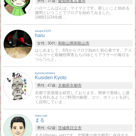
男性
37歳
愛知県
名古屋市
ハローこんばんは、マイマイです。新しいこと始める
週間ということでブログを始めてみました。
1988/11/24生岐…
asupe1025
haru
女性
30代
和歌山県
和歌山市
はじめまして。8月からブログ始めた初心者です。アス
ペルガーと双極性障害もちのゆとりアラサーの毎日を
つらつらと。…
kyotokushiden
Kusiden Kyoto
男性
47歳
京都府
京都市
京都で居酒屋を経営しております。簡単で美味しく誰
でも作れるように!料理の秘密、コツ、ポイントを詳し
く説明していま…
maru-opt
まる
男性
62歳
茨城県
日立市
まる(@maru_opt)です。北関東の地方都市に在住する