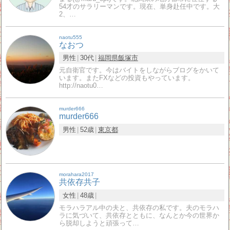
54才のサラリーマンです。現在、単身赴任中です。大
2、…
naotu555
なおつ
男性
30代
福岡県
飯塚市
元自衛官です。今はバイトをしながらブログをかいて
います。またFXなどの投資もやっています。
http://naotu0…
murder666
murder666
男性
52歳
東京都
morahara2017
共依存共子
女性
48歳
モラハラアル中の夫と、共依存の私です。夫のモラハ
ラに気づいて、共依存とともに、なんとか今の世界か
ら脱却しようと頑張って…