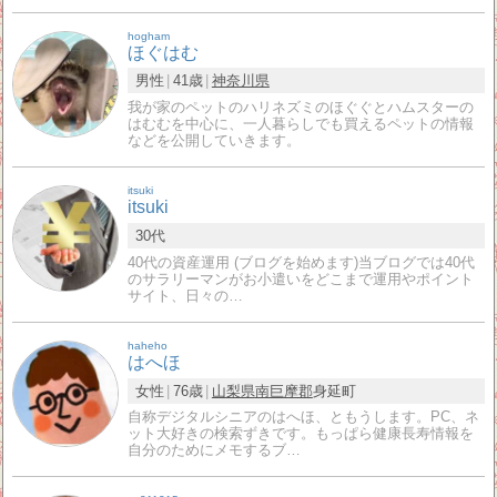
hogham
ほぐはむ
男性
41歳
神奈川県
我が家のペットのハリネズミのほぐぐとハムスターの
はむむを中心に、一人暮らしでも買えるペットの情報
などを公開していきます。
itsuki
itsuki
30代
40代の資産運用 (ブログを始めます)当ブログでは40代
のサラリーマンがお小遣いをどこまで運用やポイント
サイト、日々の…
haheho
はへほ
女性
76歳
山梨県
南巨摩郡
身延町
自称デジタルシニアのはへほ、ともうします。PC、ネ
ット大好きの検索ずきです。もっぱら健康長寿情報を
自分のためにメモするブ…