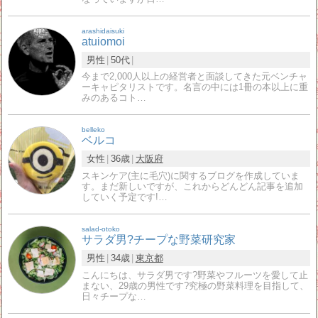
arashidaisuki
atuiomoi
男性
50代
今まで2,000人以上の経営者と面談してきた元ベンチャ
ーキャピタリストです。名言の中には1冊の本以上に重
みのあるコト…
belleko
ベルコ
女性
36歳
大阪府
スキンケア(主に毛穴)に関するブログを作成していま
す。まだ新しいですが、これからどんどん記事を追加
していく予定です!…
salad-otoko
サラダ男?チープな野菜研究家
男性
34歳
東京都
こんにちは、サラダ男です?野菜やフルーツを愛して止
まない、29歳の男性です?究極の野菜料理を目指して、
日々チープな…