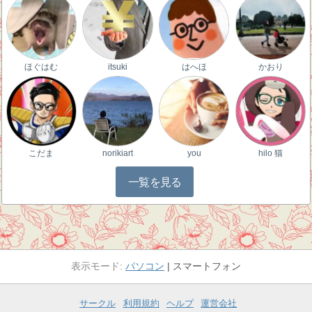
ほぐはむ
itsuki
はへほ
かおり
こだま
norikiart
you
hilo 猫
一覧を見る
パソコン
スマートフォン
サークル
利用規約
ヘルプ
運営会社