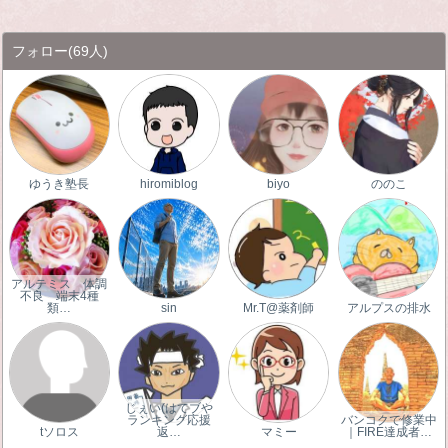
フォロー
(69人)
ゆうき塾長
hiromiblog
biyo
ののこ
アルテミス 体調
不良 端末4種
類…
sin
Mr.T@薬剤師
アルプスの排水
じぇい(はてブや
ランキング応援
バンコクで修業中
tソロス
返…
マミー
｜FIRE達成者…