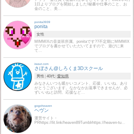
1日よりブログを開始しました!秘書や仕事のこと、お
金のこと、美…
ponita3939
ponita
女性
MIMMIXの音楽班所属、ponitaです??不定期にMIMMIX
でブログを書かせていただいてますので、遊びに来
て…
irasut.com
さぼさん@しろくま3Dスクール
男性
40代
愛知県
みなさんいつも暖かいコメント、応援、いいね、あり
がとうございます。なかなかお返事できませんが、必
ずいいねと訪問、応援など…
gogoheaven
ヘヴン
運営サイト・
PRhttps://lit.link/heaven89Tumblrhttps://heaven-tu…