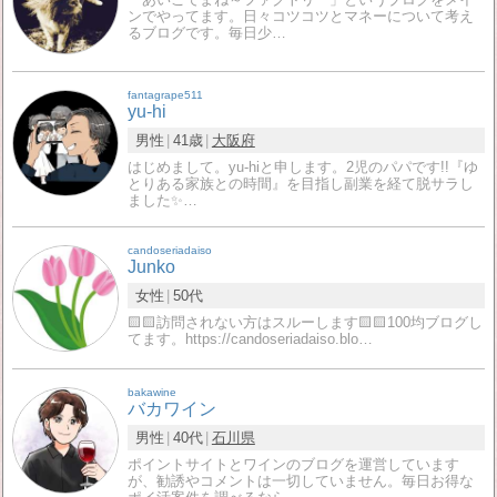
ンでやってます。日々コツコツとマネーについて考え
るブログです。毎日少…
fantagrape511
yu-hi
男性
41歳
大阪府
はじめまして。yu-hiと申します。2児のパパです!!『ゆ
とりある家族との時間』を目指し副業を経て脱サラし
ました✨…
candoseriadaiso
Junko
女性
50代
🟨🟨訪問されない方はスルーします🟨🟨100均ブログし
てます。https://candoseriadaiso.blo…
bakawine
バカワイン
男性
40代
石川県
ポイントサイトとワインのブログを運営しています
が、勧誘やコメントは一切していません。毎日お得な