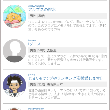
Alps.Drainage
アルプスの排水
男性
30代
ワシによるワシのためのブログ。世の中全く知らない
ので、このブログにメモメモして勉強してます。(解釈
違いもあるのでその時…
tsorosu
tソロス
男性
50代
大阪府
初めまして、主にスマホゲーム株で5年で100万を1億円
にしました。新たな投資法を求めて試行錯誤中です。
宜しくお願いします…
jeiblog
じぇい(はてブやランキング応援返します!)
男性
31歳
滋賀県
日本
普通の薬剤師サラリーマンのじぇいです!「知っている
と得する情報で、人より1歩幸せに生きる方法の発信」
をテーマにブログ運…
Positivemomy