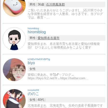
男性
36歳
石川県
鳳珠郡
ご覧いただきありがとうございます(_ _)石川県で小さ
な学習塾を経営する一人塾長、ゆうきです。当ブログ
では、教育・…
hiromiblog
hiromiblog
男性
愛知県
名古屋市
愛知県生まれ 名古屋市育ち名古屋と愛知の情報発
信! ひつまぶしと味噌煮込みをこよなく愛す
k1MZuYfw0XVBF5g
biyo
女性
皆様に幸あれ。🌸🥰💕✨ブログ→
https://biyo.fc2.net/X→https://twitter.com…
nonoko08
ののこ
女性
40代
北海道産まれ 北海道育ち 生粋の道産子看護師です