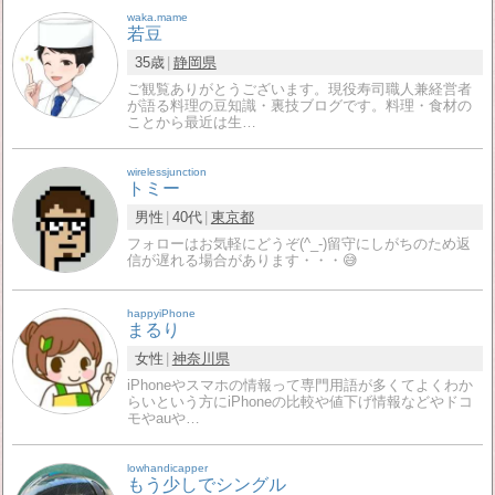
waka.mame
若豆
35歳
静岡県
ご観覧ありがとうございます。現役寿司職人兼経営者
が語る料理の豆知識・裏技ブログです。料理・食材の
ことから最近は生…
wirelessjunction
トミー
男性
40代
東京都
フォローはお気軽にどうぞ(^_-)留守にしがちのため返
信が遅れる場合があります・・・😅
happyiPhone
まるり
女性
神奈川県
iPhoneやスマホの情報って専門用語が多くてよくわか
らいという方にiPhoneの比較や値下げ情報などやドコ
モやauや…
lowhandicapper
もう少しでシングル