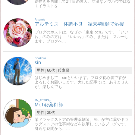
絵描きを再開して2年目の素人。立派なノウハウではな
くイラストを…
Artemis
アルテミス 体調不良 端末4種類で応援
ブログのホストは、なぜか「東京 ocn」です。「いい
ね」のみの方は、「いいね」のみ、または、スルーし
ます。ブログへ…
onokoro
sin
男性
60代
兵庫県
はじめまして、sinといいます。ブログ初心者ですが、
よろしくお願いします。大した記事では、ありません
が、楽しんでも…
Mr_T0303p
Mr.T@薬剤師
男性
30代
某ドラッグストアの管理薬剤師、Mr.Tが主に薬やドラ
ッグストアの仕事術などを執筆しているブログです。
身近な疑問から、…