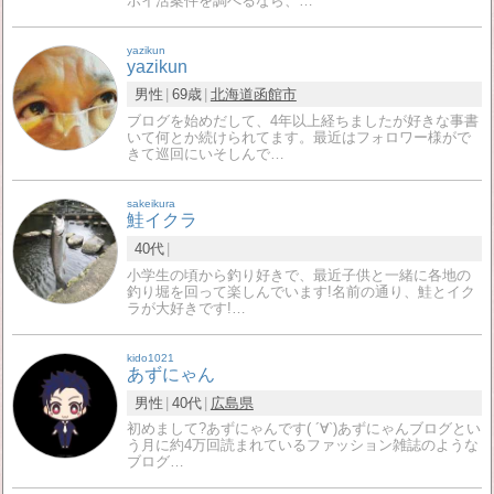
ポイ活案件を調べるなら、…
yazikun
yazikun
男性
69歳
北海道
函館市
ブログを始めだして、4年以上経ちましたが好きな事書
いて何とか続けられてます。最近はフォロワー様がで
きて巡回にいそしんで…
sakeikura
鮭イクラ
40代
小学生の頃から釣り好きで、最近子供と一緒に各地の
釣り堀を回って楽しんでいます!名前の通り、鮭とイク
ラが大好きです!…
kido1021
あずにゃん
男性
40代
広島県
初めまして?あずにゃんです( ´∀`)あずにゃんブログとい
う月に約4万回読まれているファッション雑誌のような
ブログ…