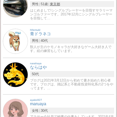
男性
51歳
東京都
はじめまして!シングルプレーヤーを目指すサラリーマ
ンゴルファーです。2017年12月にシングルプレーヤー
を目指して…
hfremukl
青ドラネコ
男性
40代
獣人が主のケモノキャラが大好きなゲーム大好き人で
す。絵の練習もしています。
narahaya
ならはや
50代
ブログは2021年3月12日から初めて書き始めた初心者
です。ブログは、雑記系と不動産投資特化系の2つをや
ってます。…
ayako927
maruaya
女性
30代
アラサー会社員で秘書の仕事をしています。2021年4月