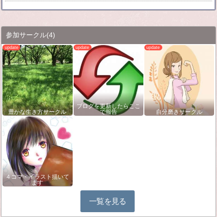
参加サークル
(4)
ブログを更新したらここ
豊かな生き方サークル
で報告
自分磨きサークル
４コマ・イラスト描いて
ます
一覧を見る