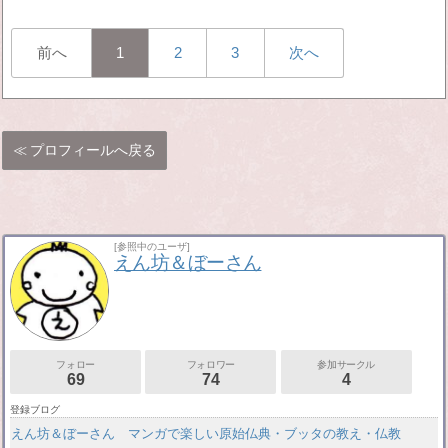
前へ
1
2
3
次へ
プロフィールへ戻る
[参照中のユーザ]
えん坊＆ぼーさん
フォロー
フォロワー
参加サークル
69
74
4
登録ブログ
えん坊＆ぼーさん マンガで楽しい原始仏典・ブッタの教え・仏教