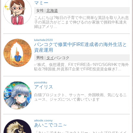
マミー
女性
北海道
こんにちは?毎日の子育て中に簡単な英語を取り入れ息
子の英語力がどこまで伸びるのか家族で挑戦中私達夫
婦はアメリ…
lukehide2020
バンコクで修業中|FIRE達成者の海外生活と
資産運用
男性
タイ
バンコク
✅株式、仮想通貨、FXでFIRE済✅NYC/SGR/HKで海外
駐在?帰国後,外資系IT企業でFIRE投資資金稼ぎ⤴️…
yoroshiku
アイリス
白猫プロジェクト、サッカー、外国映画、気になるニ
ュース、ジャズについて書いています
aikode.coony
あいこでコニ～
「あいこでまね～ファクトリー」というブログをメイ