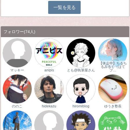
一覧を見る
フォロワー
(74人)
【休止中】ちるち
るみるく（はて
マッキー
anipis
とも@執筆屋さん
ブ…
ののこ
hidekazu
hiromiblog
ゆうき塾長