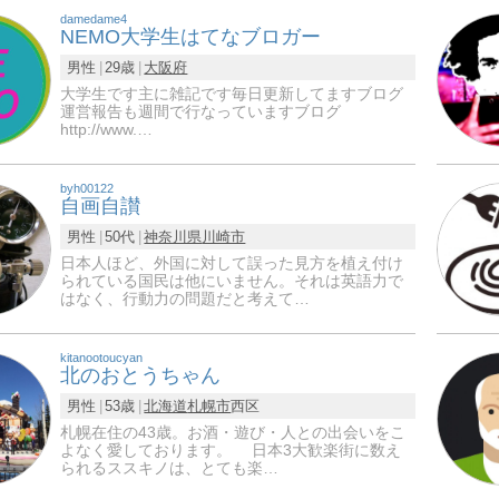
damedame4
NEMO大学生はてなブロガー
男性
29歳
大阪府
大学生です主に雑記です毎日更新してますブログ
運営報告も週間で行なっていますブログ
http://www.…
byh00122
自画自讃
男性
50代
神奈川県
川崎市
日本人ほど、外国に対して誤った見方を植え付け
られている国民は他にいません。それは英語力で
はなく、行動力の問題だと考えて…
kitanootoucyan
北のおとうちゃん
男性
53歳
北海道
札幌市
西区
札幌在住の43歳。お酒・遊び・人との出会いをこ
よなく愛しております。 日本3大歓楽街に数え
られるススキノは、とても楽…