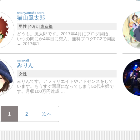
nekoyamafuutarou
猫山風太郎
男性
40代
東京都
どうも。風太郎です。2017年4月にブログ開始、
いつの間にか4年目に突入。無料ブログFC2で開設
→ 2017年1…
mirin-aff
みりん
女性
みりんです。アフィリエイトやアドセンスをして
います。もうすぐ還暦になってしまう50代主婦で
す。月収100万円達成!…
1
2
次へ