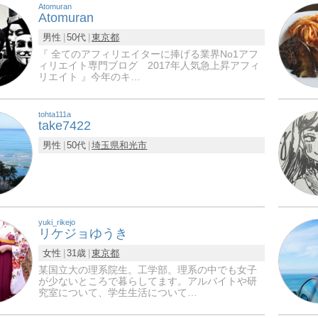
Atomuran
Atomuran
男性
50代
東京都
『 全てのアフィリエイターに捧げる業界No1アフ
ィリエイト専門ブログ 2017年人気急上昇アフィ
リエイト 』今年のキ…
tohta111a
take7422
男性
50代
埼玉県
和光市
yuki_rikejo
リケジョゆうき
女性
31歳
東京都
某国立大の理系院生。工学部。理系の中でも女子
が少ないところで暮らしてます。アルバイトや研
究室について、学生生活について…