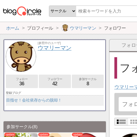
ホーム
プロフィール
ウマリーマン
フォロワー
[参照中のユーザ]
フォロ
ウマリーマン
フォ
フォロー
フォロワー
参加サークル
36
42
8
ウマリー
登録ブログ
目指せ！会社依存からの脱却！
参加サークル
(8)