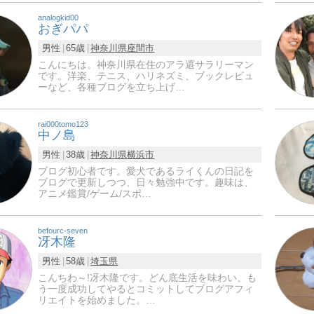
analogkid00
おぎパパ
男性
65歳
神奈川県
座間市
こんにちは。神奈川県在住のアラ還サラリーマン
です。洋楽、テニス、ハリネズミ、ブックレビュ
ーなど、各種ブログを立ち上げ…
rai000tomo123
中ノ島
男性
38歳
神奈川県
横浜市
ブログ初心者です。愛犬であるライくんの日記を
ブログで更新しつつ、日々勉強中です。趣味は、
アニメ鑑賞/ゲーム/スポ…
befourc-seven
冴木隆
男性
58歳
埼玉県
こんちわ～!冴木隆です。どん底生活を味わい、も
う一度成功してやるとコミットしてブログアフィ
リエイトを始めました。…