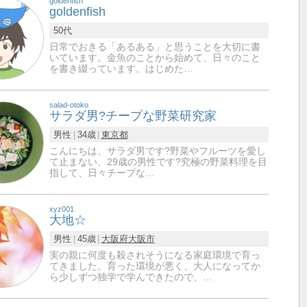
goldenfish
goldenfish
50代
日常でおきる「あるある」と思うことを大切に書
いています。金魚のことから始めて、日々のこと
を書き綴っています。はじめた…
salad-otoko
サラダ男?チープな野菜研究家
男性
34歳
東京都
こんにちは、サラダ男です?野菜やフルーツを愛し
て止まない、29歳の男性です?究極の野菜料理を目
指して、日々チープな…
xyz001
大地☆
男性
45歳
大阪府
大阪市
実の親に何度も殺されそうになる家庭環境で育っ
てきました。育った環境が悪く、大人になってか
ら少しずつ独学で学んできたので、…