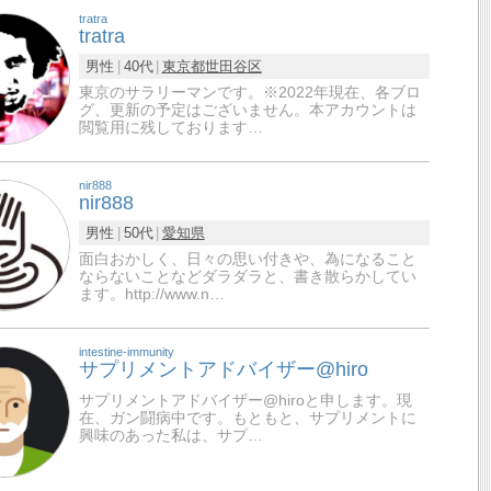
tratra
tratra
男性
40代
東京都
世田谷区
東京のサラリーマンです。※2022年現在、各ブロ
グ、更新の予定はございません。本アカウントは
閲覧用に残しております…
nir888
nir888
男性
50代
愛知県
面白おかしく、日々の思い付きや、為になること
ならないことなどダラダラと、書き散らかしてい
ます。http://www.n…
intestine-immunity
サプリメントアドバイザー@hiro
サプリメントアドバイザー@hiroと申します。現
在、ガン闘病中です。もともと、サプリメントに
興味のあった私は、サプ…