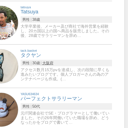
tatsuya
Tatsuya
男性
38歳
大学卒業後、メーカー及び商社で海外営業を経験
し、20カ国以上の国へ商品を販売しました。その
後、28歳でサラリーマンを辞め…
tack.basket
タクヤン
男性
30歳
大阪府
アクセス数月15万pvを達成し、次の段階に早くも
進みたいブログです。個人ブロガーさんの為のア
ンテナページも作成。(…
YASU634634
パーフェクトサラリーマン
男性
50代
元IT関連会社でSE・プログラマーとして働いてい
ました。その26年間働いていた職場を辞め、どう
なったかをブログで書いて…