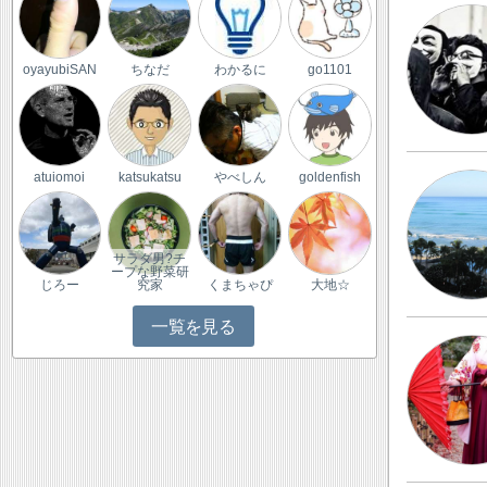
oyayubiSAN
ちなだ
わかるに
go1101
atuiomoi
katsukatsu
やべしん
goldenfish
サラダ男?チ
ープな野菜研
じろー
究家
くまちゃぴ
大地☆
一覧を見る