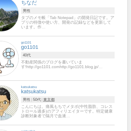
ちなだ
男性
タブのメモ帳「Tab Notepad」の開発日記です。ア
プリの特徴や使い方、開発の記録などを更新して
います。作…
go1101
go1101
40代
不動産関係のブログを書いていま
す!http://go1101.comhttp://go1101.blog.jp/…
katsukatsu
katsukatsu
男性
50代
東京都
こんにちは。痛風もちでメタボ(中性脂肪、コレス
トロール過多)のアフィリエイターです。特定健康
診断対象者で隔月で血液…