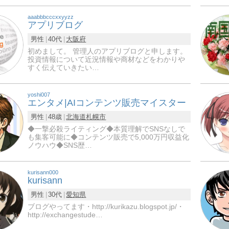
aaabbbcccxxyyzz
アプリブログ
男性
40代
大阪府
初めまして。 管理人のアプリブログと申します。
投資情報について近況情報や商材などをわかりや
すく伝えていきたい…
yoshi007
エンタメ|AIコンテンツ販売マイスター
男性
48歳
北海道
札幌市
◆一撃必殺ライティング◆本質理解でSNSなしで
も集客可能に◆コンテンツ販売で5,000万円収益化
ノウハウ◆SNS歴…
kurisann000
kurisann
男性
30代
愛知県
ブログやってます・http://kurikazu.blogspot.jp/・
http://exchangestude…