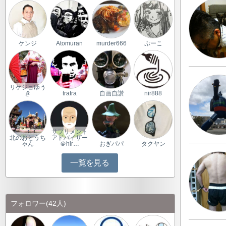
ケンジ
Atomuran
murder666
ぷーこ
リケジョゆう
き
tratra
自画自讃
nir888
サプリメント
北のおとうち
アドバイザー
ゃん
＠hir…
おぎパパ
タクヤン
一覧を見る
フォロワー
(42人)