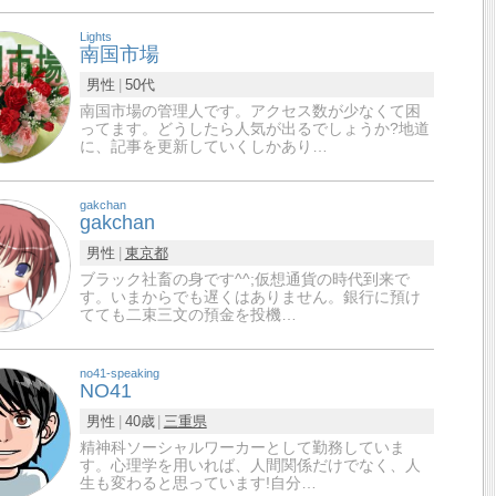
Lights
南国市場
男性
50代
南国市場の管理人です。アクセス数が少なくて困
ってます。どうしたら人気が出るでしょうか?地道
に、記事を更新していくしかあり…
gakchan
gakchan
男性
東京都
ブラック社畜の身です^^;仮想通貨の時代到来で
す。いまからでも遅くはありません。銀行に預け
てても二束三文の預金を投機…
no41-speaking
NO41
男性
40歳
三重県
精神科ソーシャルワーカーとして勤務していま
す。心理学を用いれば、人間関係だけでなく、人
生も変わると思っています!自分…