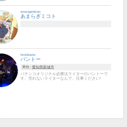
amaragimikoto
あまらぎミコト
hirokibanto
バントー
男性
愛知県
新城市
パチンコオリジナル必勝法ライターのバントーで
す。売れないライターなんで、仕事ください!