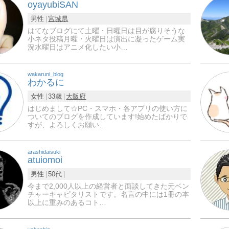
oyayubiSAN
男性
宮城県
はてなブログにて土曜・日曜日は目が腐りそうな
小ネタ投稿月曜・火曜日は演出に凝ったゲーム実
況水曜日はアニメ化したい小…
wakaruni_blog
わかるに
女性
33歳
大阪府
はじめまして☆PC・スマホ・各アプリの使い方に
ついてのブログを作成しています!始めたばかりで
すが、よろしくお願い…
arashidaisuki
atuiomoi
男性
50代
今まで2,000人以上の経営者と面談してきた元ベン
チャーキャピタリストです。名言の中には1冊の本
以上に重みのあるコト…