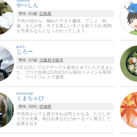
yabeshin
やべしん
男性
61歳
広島県
子供の頃から、極めたヲタク趣味。アニメ、特
撮、まんが等。今でも新しいモノを取り入れ,昭和
も平成もなんとなくわかってしまう…
jiro73
じろー
男性
47歳
大阪府
大阪市
5月11日にブログサークル参加させていただきまし
た。ブログ自体は5月4日から独自ドメインを取得
し、ワードプレスで運用…
kumacyapi
くまちゃぴ
男性
50代
茨城県
中高年からでも努力すれば何とかなる、ただしや
り方が大事。毎日出来るだけゆーるーく努力して
結果を出す