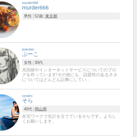
murder666
murder666
男性
52歳
東京都
pukotan
ぷーこ
女性
30代
光回線やインターネットサービスについてのブロ
グを作っています!その他にも、話題性のあるネタ
についてはどんどん記事にしてい…
sorairo
そら
40代
岡山県
在宅ワークで生計を立てているそらです。よろし
くお願いします。