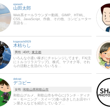
epeweh
山田太郎
Web系オールラウンダー動画、GIMP、HTML、
CSS、JavaScript、作曲、その他、コンピューター
言語を…
kogarashi0929
木枯らし
男性
40代
東京都
いろんな小遣い稼ぎにチャレンジしてます。FX(主
にトルコリラスワップ)、株式、ヤフオク等。それ
らの活動と生活のいろいろを…
dekopi
デコピー
女性
和歌山県
和歌山市
和歌山グルメ、和歌山市を中心に(ランチ・ディナ
ー・モーニング・スイーツ)食べ歩きしたお店やパ
ン屋さんなどを紹介しているブ…