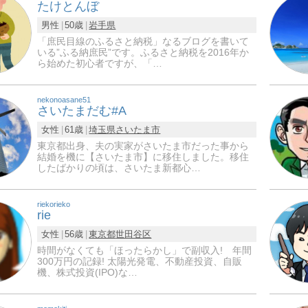
たけとんぼ
男性
50歳
岩手県
「庶民目線のふるさと納税」なるブログを書いて
いる”ふる納庶民”です。ふるさと納税を2016年か
ら始めた初心者ですが、「…
nekonoasane51
さいたまだむ#A
女性
61歳
埼玉県
さいたま市
東京都出身、夫の実家がさいたま市だった事から
結婚を機に【さいたま市】に移住しました。移住
したばかりの頃は、さいたま新都心…
riekorieko
rie
女性
56歳
東京都
世田谷区
時間がなくても「ほったらかし」で副収入! 年間
300万円の記録! 太陽光発電、不動産投資、自販
機、株式投資(IPO)な…