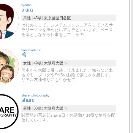
ryonba
akira
男性
45歳
東京都
世田谷区
はじめまして。システムエンジニアをしているサ
ラリーマンを辞めたいアキラといいます。ペース
を落としながら仕事をして、その…
handmade-rin
凜
女性
49歳
大阪府
大阪市
熊本から大阪に引っ越して来ました。知らない土
地でも、ブログやSNSのお陰で寂しさを感じず、
リアル友達作りにも生かせて…
share_photography
share
男性
33歳
大阪府
大阪市
関西発の写真部share日々の活動とお得な情報を配
信しています。