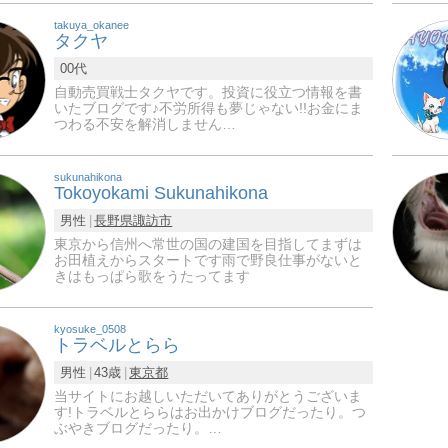
takuya_okanee
タクヤ
00代
自動売買戦士タクヤです。投資に役立つ情報を書
いたブログです♪不労所得も夢じゃない!!お金にま
つわる不安を解消しません…
sukunahikona
Tokoyokami Sukunahikona
男性
長野県
諏訪市
東京から信州へ常世の国の建国を目指してまずは
お田植えからスタートです雨で野良仕事がないと
きはもっぱら歌をうたってます
kyosuke_0508
トラベルとらら
男性
43歳
東京都
当サイトにお越しいただいてありがとうございま
す!トラベルとららはお出かけブログだったり。つ
ぶやきブログだったり。…