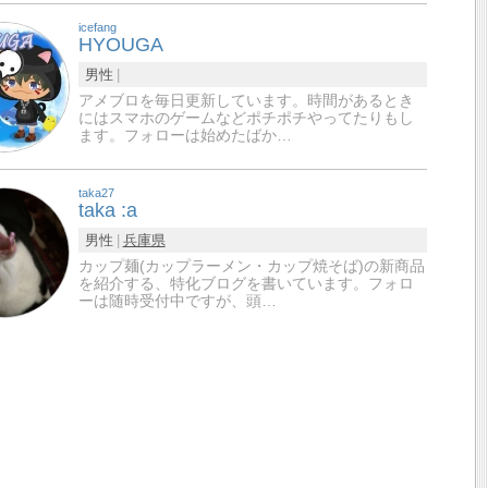
icefang
HYOUGA
男性
アメブロを毎日更新しています。時間があるとき
にはスマホのゲームなどポチポチやってたりもし
ます。フォローは始めたばか…
taka27
taka :a
男性
兵庫県
カップ麺(カップラーメン・カップ焼そば)の新商品
を紹介する、特化ブログを書いています。フォロ
ーは随時受付中ですが、頭…