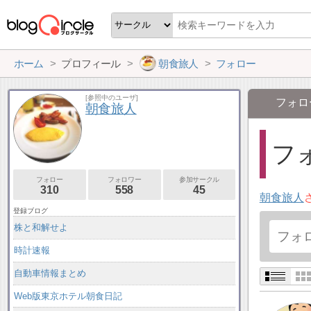
ホーム
プロフィール
朝食旅人
フォロー
[参照中のユーザ]
フォロ
朝食旅人
フォ
フォロー
フォロワー
参加サークル
310
558
45
朝食旅人
登録ブログ
株と和解せよ
時計速報
自動車情報まとめ
Web版東京ホテル朝食日記