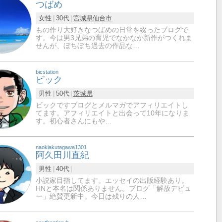
つばめ
女性
30代
宮城県
仙台市
もの作り大好きなつばめの日常を綴ったブログで
す。今は男3兄弟の育児でなかなか新作がつくれま
せんが、ぼちぼち過去の作品な…
bicstation
ビック
男性
50代
茨城県
ビックですブログとメルマガでアフィリエイトし
てます。アフィリエイトと出会って10年になりま
す。初心者さんにもや…
naokiakutagawa1301
阿久田川直紀
男性
40代
小説家目指してます。エッセイの出版経験あり。
HNと本名は関係ありません。ブログ「解放デビュ
ー」絶賛更新中。今日は残りの人…