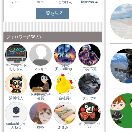
ォロー
mimi
まつけん
Takezoo.🚗
一覧を見る
フォロワー
(558人)
デイトレード
Neko
おじさん
マッキー
(Reskilling…
不労不死
下級国民の会
湯川唯人
会長
会社員A
タテヤマ
sudachiちゃ
ボンちゃんパ
んねる
biyo
あまおう
パ