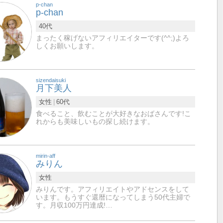
p-chan
p-chan
40代
まったく稼げないアフィリエイターです(^^;)よろ
しくお願いします。
sizendaisuki
月下美人
女性
60代
食べること、飲むことが大好きなおばさんです!こ
れからも美味しいもの探し続けます。
mirin-aff
みりん
女性
みりんです。アフィリエイトやアドセンスをして
います。もうすぐ還暦になってしまう50代主婦で
す。月収100万円達成!…