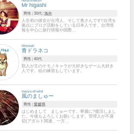
nextfrontieryh
Mr higashi
男性
30代
海外
人生初の彼女が台湾人、そして奥さんです!!台湾を
拠点にブログ活動をしている日本人です。台湾情
報を中心に旅行情報や国際…
hfremukl
青ドラネコ
男性
40代
獣人が主のケモノキャラが大好きなゲーム大好き
人です。絵の練習もしています。
masyu-of-wind
風のましゅー
男性
愛媛県
はじめまして ましゅーです。華麗に?復活しまし
た。今後もよろしくお願いします。管理人が不適
切(アダルト関連、一方…