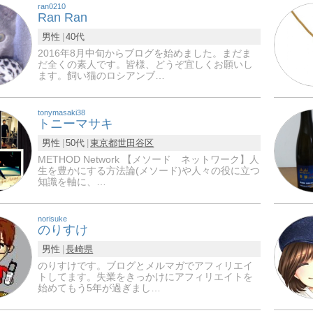
ran0210
Ran Ran
男性
40代
2016年8月中旬からブログを始めました。まだま
だ全くの素人です。皆様、どうぞ宜しくお願いし
ます。飼い猫のロシアンブ…
tonymasaki38
トニーマサキ
男性
50代
東京都
世田谷区
METHOD Network 【メソード ネットワーク】人
生を豊かにする方法論(メソード)や人々の役に立つ
知識を軸に、…
norisuke
のりすけ
男性
長崎県
のりすけです。ブログとメルマガでアフィリエイ
トしてます。失業をきっかけにアフィリエイトを
始めてもう5年が過ぎまし…