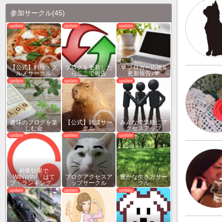
参加サークル
(45)
【公式】料理・グ
ブログを更新した
💙ブロガー応援&
ルメサークル
らここで報告
更新報告♪💙
趣味のブログを楽
【公式】雑談サー
みんなで気軽にア
しむ会
クル
クセスアップ
相乗効果で
WINWIN!「はて
ブログアクセスア
豊かな生き方サー
ブ・ランキング…
ップサークル
クル