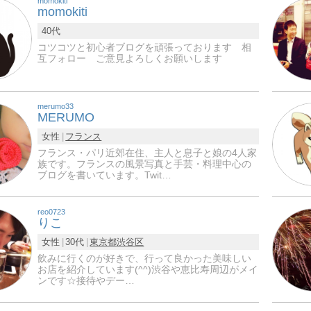
momokiti
momokiti
40代
コツコツと初心者ブログを頑張っております 相
互フォロー ご意見よろしくお願いします
merumo33
MERUMO
女性
フランス
フランス・パリ近郊在住、主人と息子と娘の4人家
族です。フランスの風景写真と手芸・料理中心の
ブログを書いています。Twit…
reo0723
りこ
女性
30代
東京都
渋谷区
飲みに行くのが好きで、行って良かった美味しい
お店を紹介しています(^^)渋谷や恵比寿周辺がメイ
ンです☆接待やデー…