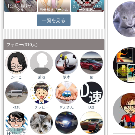
アクセスアップの
【公式】趣味サー
お手伝い！ブログ
クル
自分磨きサークル
サークルあん…
一覧を見る
フォロー
(310人)
かーこ
菊池
坂木
佑
kazu
タッピー
ぎぶさん
D速
ネット時代の
FP@相互フ