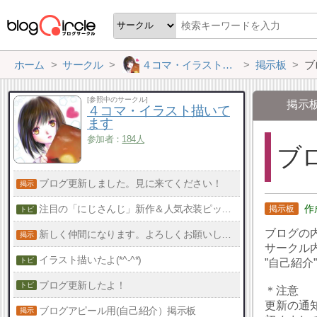
ホーム
サークル
４コマ・イラスト描いてます
掲示板
ブ
[参照中のサークル]
掲示
４コマ・イラスト描いて
ます
参加者：
184人
ブ
ブログ更新しました。見に来てください！
注目の「にじさんじ」新作＆人気衣装ピックアップ！
ブログの
新しく仲間になります。よろしくお願いします。
サークル
イラスト描いたよ(*^-^*)
”自己紹介
ブログ更新したよ！
＊注意
更新の通
ブログアピール用(自己紹介）掲示板