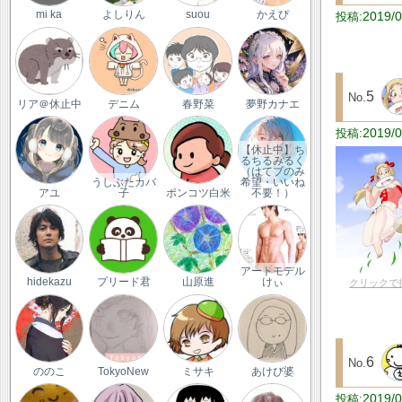
2019/0
mi ka
よしりん
suou
かえぴ
5
リア＠休止中
デニム
春野菜
夢野カナエ
2019/0
【休止中】ち
るちるみるく
（はてブのみ
うしぶたカバ
希望・いいね
アユ
子
ポンコツ白米
不要！）
アートモデル
hidekazu
プリード君
山原進
けぃ
クリックで
6
ののこ
TokyoNew
ミサキ
あけび婆
2019/0