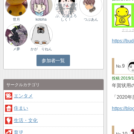
うりさん＠プ
ロフィール見
てね！はて
ぶ、応援よろ
世月
kotoha
しく！
つぶあん
クリッ
https://bu
メ夢
かが りねん
参加者一覧
9
2019/1
サークルカテゴリ
年賀状用
エンタメ
「202
住まい
https://b
生活・文化
育児
10