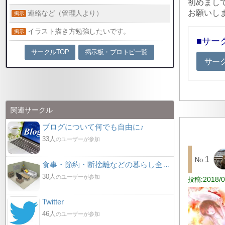
初めまし
お願いし
連絡など（管理人より）
イラスト描き方勉強したいです。
サー
サークルTOP
掲示板・ブロトピ一覧
サー
関連サークル
ブログについて何でも自由に♪
33人
のユーザーが参加
1
食事・節約・断捨離などの暮らし全般サークル
30人
のユーザーが参加
2018/0
Twitter
46人
のユーザーが参加