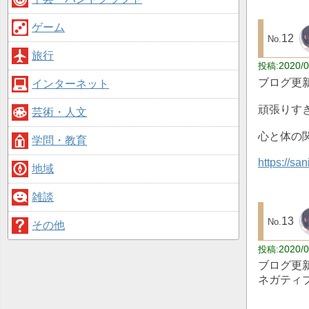
ゲーム
12
旅行
2020/0
ブログ更
インターネット
頑張りす
芸術・人文
心と体の
学問・教育
https://sa
地域
雑談
13
その他
2020/0
ブログ更
ネガティ