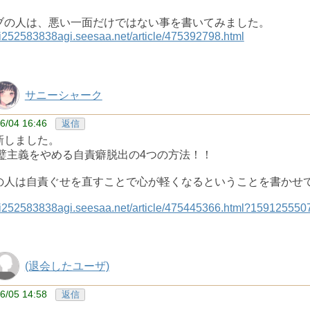
ブの人は、悪い一面だけではない事を書いてみました。
ni252583838agi.seesaa.net/article/475392798.html
サニーシャーク
6/04 16:46
返信
新しました。
完璧主義をやめる自責癖脱出の4つの方法！！
の人は自責ぐせを直すことで心が軽くなるということを書かせて
ani252583838agi.seesaa.net/article/475445366.html?159125550
(退会したユーザ)
6/05 14:58
返信