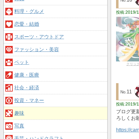
料理・グルメ
2019/1
恋愛・結婚
スポーツ・アウトドア
ファッション・美容
ペット
クリッ
健康・医療
社会・経済
11
投資・マネー
2019/1
ブログ更
趣味
ろしくお
写真
https://c
手芸・ハンドクラフト