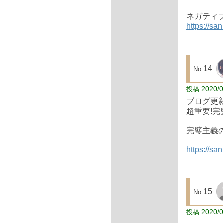
ネガティ
https://sa
14
2020/0
ブログ更
超重要!
完璧主義
https://s
15
2020/0