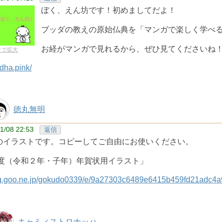
ぼく、えん坊です！初めましてだよ！
ブッダの教えの原始仏典を「マンガで楽しく学べ
お経がマンガで見れるから、ぜひ見てくださいね
クで拡大
ddha.pink/
徳丸無明
1/08 22:53
返信
のイラストです。コピーしてご自由にお使いください。
0年度（令和２年・子年）年賀状用イラスト」
log.goo.ne.jp/gokudo0339/e/9a27303c6489e6415b459fd21adc4a
キャミィストロナッハ