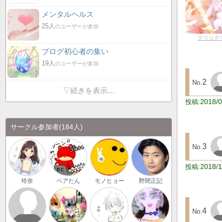
メンタルヘルス
25人
のユーザーが参加
クリック
ブログ初心者の集い
19人
のユーザーが参加
2
▽続きを表示…
2018/0
サークル参加者
(184人)
3
2018/1
玲奈
ベアたん
モノヒョー
野間正記
4