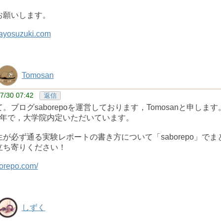
お願いします。
sayosuzuki.com
Tomosan
7/30 07:42
返信
。ブログsaborepoを運営しております，Tomosanと申します
4年で，大学院内定いただいています。
が必ず通る実験レポートの書き方について「saborepo」で
立ち寄りください！
borepo.com/
しずく