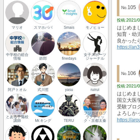
105
2021/0
はじめま
マリオ
スマホパパ
Smais
モノヒョー
知育・幼
良かった
https://an3
中学校の総合
女子スポーツ
情報
鉄郎
finedays
ジャーナル
106
2021/0
阿戸トオル
式川哲
yasu
ruirui
はじめま
国立大医
受験ブロ
よろしか
フジカイロプ
とある予備校
ラクティッ
https://a
講師
Mr.キング
TERU
ク・京都太秦