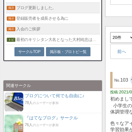
ブログ更新しました。
登録販売者を成長させる為に
入会のご挨拶
最初のキリシタン大名となった大村純忠は洗礼を受けた時に司祭と何を約束したか
前へ
サークルTOP
掲示板・ブロトピ一覧
103
関連サークル
2021/0
ブログについて何でも自由に♪
初めまし
78人
のユーザーが参加
小学生の
体調管理
『はてなブログ』サークル
色々なア
76人
のユーザーが参加
学習効果