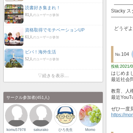
――――
読書好き集まれ！
Stack
81人
のユーザーが参加
――――
どうぞよ
資格取得でモチベーションUP
61人
のユーザーが参加
ビバ！海外生活
104
52人
のユーザーが参加
2021/0
はじめま
▽続きを表示…
最近社会
教育、人
最近You
サークル参加者
(451人)
ぜひ一度
https://mom
komu57978
sakurako
ひろ先生
Momo