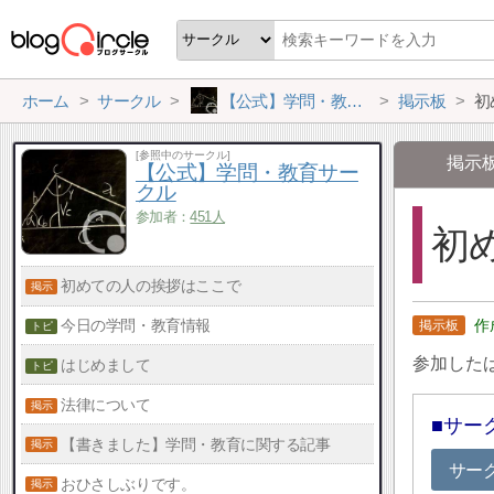
ホーム
サークル
【公式】学問・教育サークル
掲示板
初
[参照中のサークル]
掲示
【公式】学問・教育サー
クル
参加者：
451人
初
初めての人の挨拶はここで
今日の学問・教育情報
参加した
はじめまして
法律について
サー
【書きました】学問・教育に関する記事
サー
おひさしぶりです。