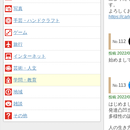
す。
写真
よろしく
https://ca
手芸・ハンドクラフト
ゲーム
112
旅行
2022/0
インターネット
始めまし
芸術・人文
学問・教育
113
地域
2022/0
雑談
はじめま
発達凸凹
その他
多様性の
人の生き