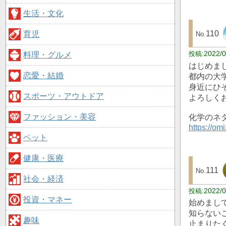
生活・文化
110
育児
2022/0
料理・グルメ
はじめま
恋愛・結婚
都内の大
身近にひ
スポーツ・アウトドア
よろしく
ファッション・美容
化学のネ
https://om
ペット
健康・医療
111
社会・経済
2022/0
投資・マネー
始めまし
知らない
趣味
止まりた