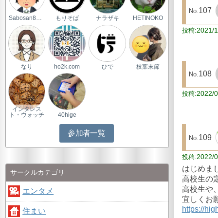
107
Sabosan8022
もりそば
ナラザキ
HETINOKO
2021/1
なり
ho2k.com
ひで
枝葉末節
108
2022/0
インタレス
ト・ウォッチ
40hige
参加者一覧
109
2022/0
はじめま
サークルカテゴリ
高校生の
高校生や
エンタメ
宜しくお
https://hi
住まい