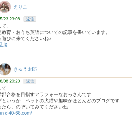
えりこ
5/23 23:08
返信
して。
児教育・おうち英語についての記事を書いています。
ら遊びに来てくださいね♪
2.jp
きゅう太郎
8/08 20:29
返信
して
学部合格を目指すアラフォーなおっさんです
グというか ペットの犬猫や趣味がほとんどのブログです
ったら、のぞいてみてくださいね
rounｄ40-68.com/