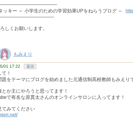
――――――――――――
y スタッキー ～ 小学生のための学習効果UPをねらうブログ ～
htt
――――――――――――
ろしくお願いします。
もみえり
5/01 17:22
返信
して！
問題をテーマにブログを始めました元通信制高校教師もみえりです
権とか主にやろうと思ってます！
Tubeで有名な原貫太さんのオンラインサロンに入ってます！
見てみてください
ieri.net/