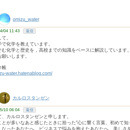
omizu_water
4/04 11:43
返信
して。
学で化学を教えています。
そむ化学と歴史を，高校までの知識をベースに解説しています
お願いします。
タ帳
izu-water.hatenablog.com/
カルロスタンゼン
5/10 06:04
返信
て、カルロスタンゼンと申します。
ことが多いなあと感じたときに拾った”心に響く言葉、初めて知
くなったあなたへ、ビジネスで悩みを抱えたあなたへ、美しさ