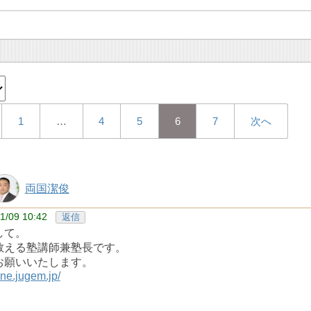
1
…
4
5
6
7
次へ
両国潔俊
1/09 10:42
返信
して。
教える塾講師兼塾長です。
お願いいたします。
line.jugem.jp/