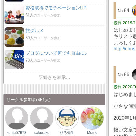
資格取得でモチベーションUP
84
61人
のユーザーが参加
2019/1
はじめま
旅グルメ
キリスト
50人
のユーザーが参加
よろしく
http://chr
ブログについて何でも自由に♪
78人
のユーザーが参加
86
▽続きを表示…
2020/0
はじめま
サークル参加者
(451人)
小さな個
2020年
拙い文章
komu57978
sakurako
ひろ先生
Momo