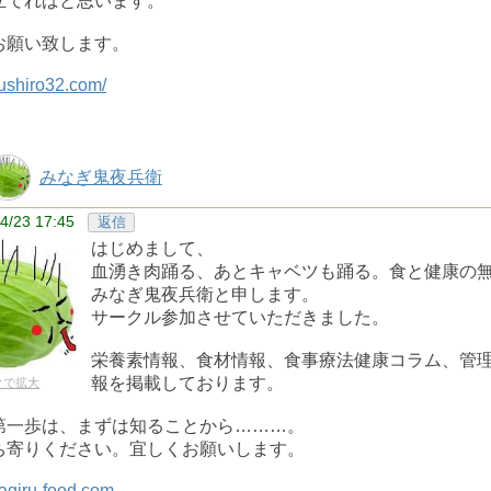
立てればと思います。
お願い致します。
zushiro32.com/
みなぎ鬼夜兵衛
4/23 17:45
返信
はじめまして、
血湧き肉踊る、あとキャベツも踊る。食と健康の
みなぎ鬼夜兵衛と申します。
サークル参加させていただきました。
栄養素情報、食材情報、食事療法健康コラム、管
報を掲載しております。
クで拡大
第一歩は、まずは知ることから………。
ち寄りください。宜しくお願いします。
nagiru-food.com