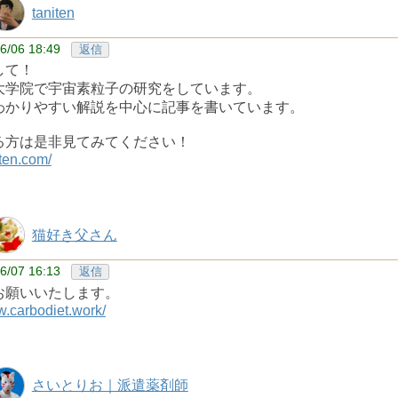
taniten
6/06 18:49
返信
して！
大学院で宇宙素粒子の研究をしています。
わかりやすい解説を中心に記事を書いています。
る方は是非見てみてください！
iten.com/
猫好き父さん
6/07 16:13
返信
お願いいたします。
w.carbodiet.work/
さいとりお｜派遣薬剤師