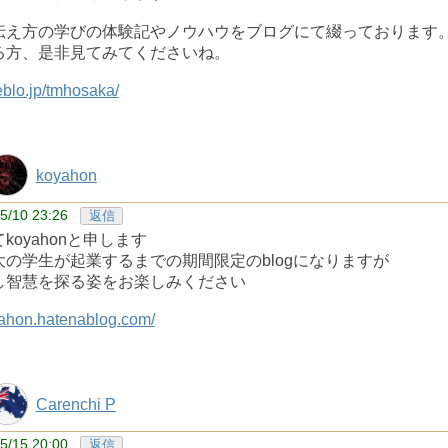
伝え方の学びの体験記やノウハウをブログにて綴っております
る方、是非見てみてくださいね。
eblo.jp/tmhosaka/
koyahon
5/10 23:26
返信
koyahonと申します
大の学生が起業するまでの期間限定のblogになりますが
し智慧を探る姿をお楽しみください
yahon.hatenablog.com/
Carenchi P
5/15 20:00
返信