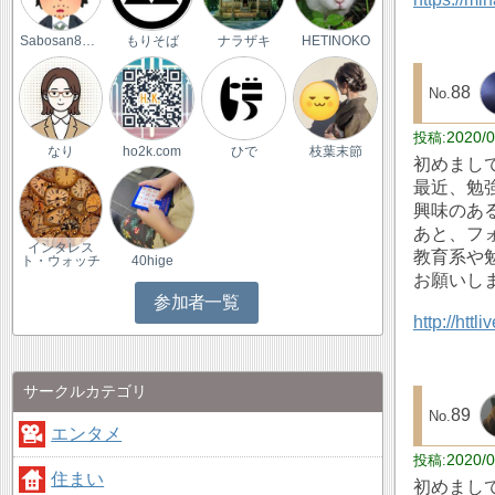
Sabosan8022
もりそば
ナラザキ
HETINOKO
88
2020/0
なり
ho2k.com
ひで
枝葉末節
初めまし
最近、勉
興味のあ
あと、フ
インタレス
教育系や
ト・ウォッチ
40hige
お願いし
参加者一覧
http://htt
サークルカテゴリ
89
エンタメ
2020/0
住まい
初めまし