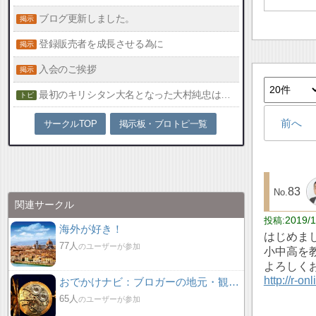
ブログ更新しました。
登録販売者を成長させる為に
入会のご挨拶
最初のキリシタン大名となった大村純忠は洗礼を受けた時に司祭と何を約束したか
前へ
サークルTOP
掲示板・ブロトピ一覧
83
関連サークル
2019/1
海外が好き！
はじめま
77人
のユーザーが参加
小中高を
よろしく
http://r-on
おでかけナビ：ブロガーの地元・観光・グルメ情報 グリット / きっとおでかけしたくなる集い♪♪
65人
のユーザーが参加