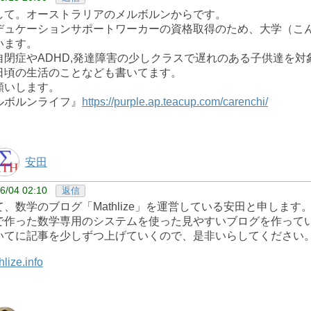
して。オーストラリアのメルボルンからです。
デュケーションサポートワーカーの資格取得のため、大学（こ
います。
自閉症やADHD,発達障害の少しクラスで遅れのある子供達を
日頃の生活のことなども書いてます。
願いします。
ルボルンライフ』
https://purple.ap.teacup.com/carenchi/
安田
6/04 02:10
返信
、数学のブログ「Mathlize」を運営している安田と申します
で作った数学専用のシステムを使った見やすいブログを作って
いてに記事を少しずつ上げていくので、是非いらしてください
hlize.info