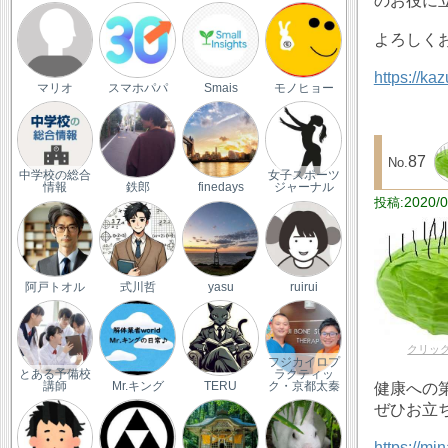
のお役に
よろしく
https://ka
マリオ
スマホパパ
Smais
モノヒョー
87
中学校の総合
女子スポーツ
情報
鉄郎
finedays
ジャーナル
2020/0
阿戸トオル
式川哲
yasu
ruirui
クリッ
フジカイロプ
とある予備校
ラクティッ
健康への
講師
Mr.キング
TERU
ク・京都太秦
ぜひお立
https://mi