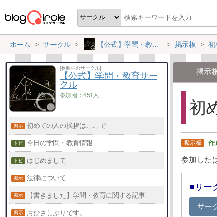
ホーム
サークル
【公式】学問・教育サークル
掲示板
初
[参照中のサークル]
掲示
【公式】学問・教育サー
クル
参加者：
451人
初
初めての人の挨拶はここで
今日の学問・教育情報
参加した
はじめまして
法律について
サー
【書きました】学問・教育に関する記事
サー
おひさしぶりです。