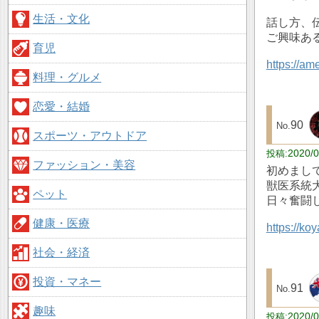
生活・文化
話し方、
ご興味あ
育児
https://am
料理・グルメ
恋愛・結婚
90
スポーツ・アウトドア
2020/0
ファッション・美容
初めまして
獣医系統
ペット
日々奮闘
健康・医療
https://ko
社会・経済
投資・マネー
91
趣味
2020/0