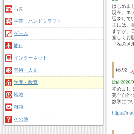
はじめま
写真
現在、エ
習をして
手芸・ハンドクラフト
主には、
ますが、
ゲーム
宜しくお
『私のメ
旅行
インターネット
92
芸術・人文
2020/0
学問・教育
初めまして
地域
完全自作
数学につ
雑談
https://mat
その他