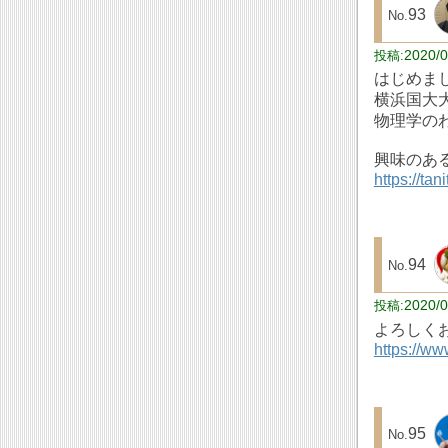
93
2020/0
はじめま
横浜国大
物理学の
興味のあ
https://tan
94
2020/0
よろしく
https://ww
95