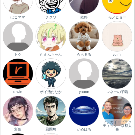
ぽこママ
チクワ
鉄郎
モノヒョー
トク
むえんちゃん
ららるる
yuimi
rewin
ポイ活たなか
youon
マネーの子猫
フジカイロプラク
ティック・京都太
彩葉
風間悠
かめはち
秦