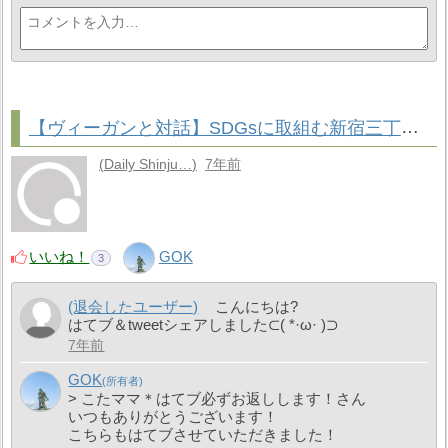
【ヴィーガンと対話】SDGsに取組む新宿三丁目カフェ「新宿ダイアログ」
Daily Shinju…
7年前
いいね！
GOK
3
(退会したユーザー)
こんにちは?
はてブ＆tweetシェアしました⊂( *·ω· )⊃
7年前
GOK
> こたママ＊はてブ必ずお返しします！さん
いつもありがとうございます！
こちらもはてブさせていただきました！