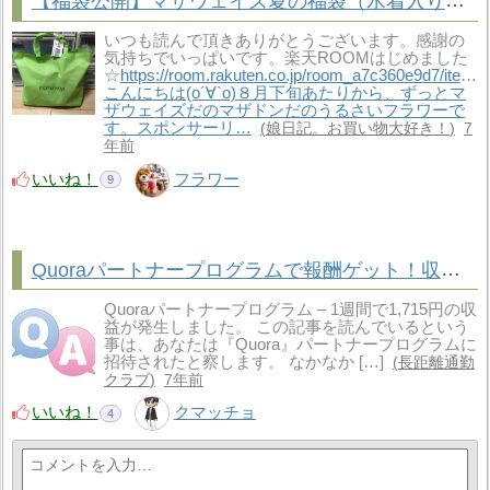
【福袋公開】マザウェイズ夏の福袋（水着入り）ネタバレ大公開☆女の子130cm
いつも読んで頂きありがとうございます。感謝の
気持ちでいっぱいです。楽天ROOMはじめました
☆
https://room.rakuten.co.jp/room_a7c360e9d7/items
こんにちは(о´∀`о)８月下旬あたりから、ずっとマ
ザウェイズだのマザドンだのうるさいフラワーで
す。スポンサーリ…
娘日記。お買い物大好き！
7
年前
いいね！
フラワー
9
Quoraパートナープログラムで報酬ゲット！収益を増やす5つの手順
Quoraパートナープログラム – 1週間で1,715円の収
益が発生しました。 この記事を読んでいるという
事は、あなたは『Quora』パートナープログラムに
招待されたと察します。 なかなか […]
長距離通勤
クラブ
7年前
いいね！
クマッチョ
4