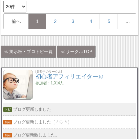
前へ
1
2
3
4
5
…
掲示板・ブロトピ一覧
サークルTOP
[参照中のサークル]
初心者アフィリエイター♪♪
参加者：
1,914人
ブログ更新しました
ブログ更新しました（＾◇＾）
ブログ更新致しました。