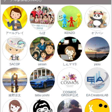
アールグレイ
らぼ
KENZO
オフパン
SACOP
uesan
しんママ3
yasu
COSMOS
綾野涼太
tatsu yoshi
GROUP公式
EA CreatorsLAB