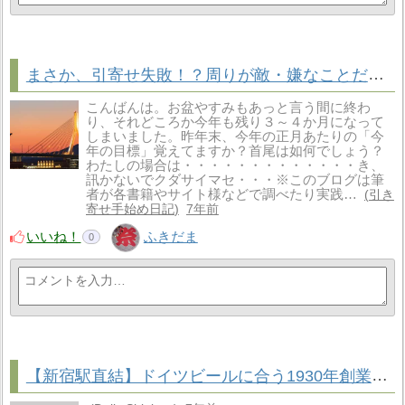
まさか、引寄せ失敗！？周りが敵・嫌なことだらけになったら、こう考えてみて
こんばんは。お盆やすみもあっと言う間に終わ
り、それどころか今年も残り３～４か月になって
しまいました。昨年末、今年の正月あたりの「今
年の目標」覚えてますか？首尾は如何でしょう？
わたしの場合は・・・・・・・・・・・・・き、
訊かないでクダサイマセ・・・※このブログは筆
者が各書籍やサイト様などで調べたり実践…
引き
寄せ手始め日記
7年前
いいね！
ふきだま
0
【新宿駅直結】ドイツビールに合う1930年創業の洋食屋「つばめグリル」