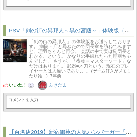
PSV「剣の街の異邦人～黒の宮殿～」体験版（その３）
「剣の街の異邦人 」の体験版をお送りしておりま
す。 病院・店と尋ねたので団長室を訪ねてみます
と、理羽ちゃんと再会。 会話の中で実は副団長と
わかる、という。 かなりの手練れだった理羽ちゃ
んでした。 さすが、「得物＝マスターソード」な
だけはあります。 武器=木刀という、現在のプレ
イヤーとは大違いでありま…
ゲーム好きがメモし
たり雑…
7年前
いいね！
ふきだま
1
【百名店2019】新宿御苑の人気ハンバーガー「CHATTY CHATTY」