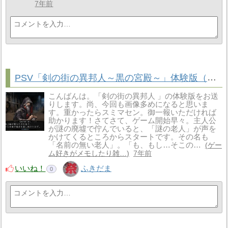
7年前
PSV「剣の街の異邦人～黒の宮殿～」体験版（その２）
こんばんは。「剣の街の異邦人 」の体験版をお送
りします。尚、今回も画像多めになると思いま
す。重かったらスミマセン。御一報いただければ
助かります！さてさて、ゲーム開始早々。主人公
が謎の廃墟で佇んでいると、「謎の老人」が声を
かけてくるところからスタートです。その名も
「名前の無い老人」。「も、もし…そこの…
ゲー
ム好きがメモしたり雑…
7年前
いいね！
ふきだま
0