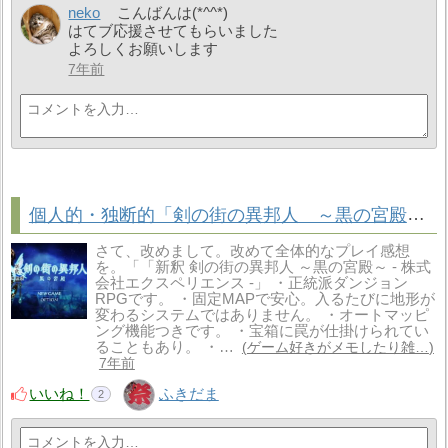
neko
こんばんは(*^^*)
はてブ応援させてもらいました
よろしくお願いします
7年前
個人的・独断的「剣の街の異邦人 ～黒の宮殿～ 」の感想
さて、改めまして。改めて全体的なプレイ感想
を。「「新釈 剣の街の異邦人 ～黒の宮殿～ - 株式
会社エクスペリエンス -」 ・正統派ダンジョン
RPGです。 ・固定MAPで安心。入るたびに地形が
変わるシステムではありません。 ・オートマッピ
ング機能つきです。 ・宝箱に罠が仕掛けられてい
ることもあり。 ・…
ゲーム好きがメモしたり雑…
7年前
いいね！
ふきだま
2