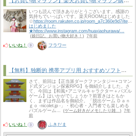
【お買い物マラソン】楽天お買い物マラソン購入術★11月4日20時スタート！☆フラワー購入予定品＆オススメ品★
いつも読んで頂きありがとうございます。感謝の
気持ちでいっぱいです。楽天ROOMはじめました
☆
https://room.rakuten.co.jp/room_a7c360e9d7/items
はじめました
★https://www.instagram.com/huaxiaohurawa/…
娘日記。お買い物大好き！
7年前
いいね！
フラワー
9
【無料】独断的 携帯アプリ用 おすすめソフト「Ｄａｎｇｏ」
さて、前回は【正当派ダークファンタジー+コマン
ド式ダンジョン探索RPG】を御紹介しました。さ
て、今回は【和風+アニマルキャラクター＋パズル
ゲーム】はいかがでしょうか？前置きはともか
く、まずは作品名を御紹介。「脱出ゲーム Ｄａｎ
ｇｏ -nicolet.jp -」・初心者・入門者でも楽しめる
パズルゲーム…
ゲーム好きがメモしたり雑…
7年
前
いいね！
ふきだま
3