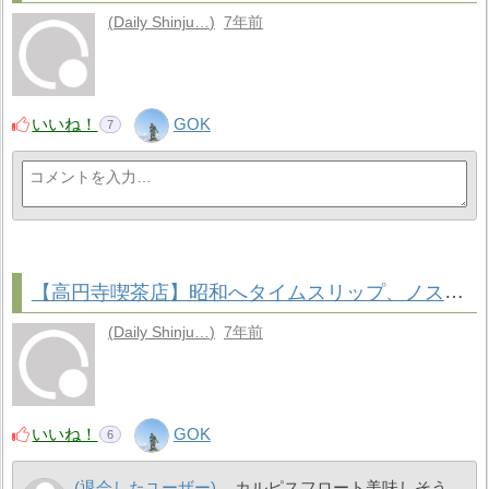
Daily Shinju…
7年前
いいね！
GOK
7
【高円寺喫茶店】昭和へタイムスリップ、ノスタルジーに浸れる「七つ森」
Daily Shinju…
7年前
いいね！
GOK
6
(退会したユーザー)
カルピスフロート美味しそう