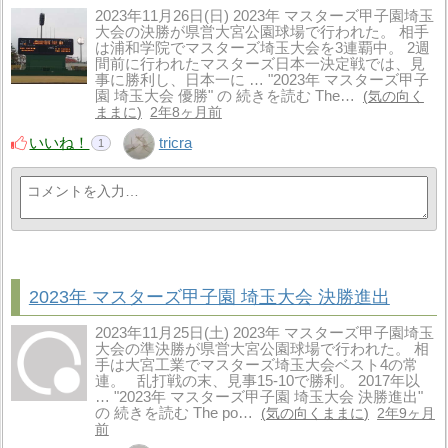
2023年11月26日(日) 2023年 マスターズ甲子園埼玉
大会の決勝が県営大宮公園球場で行われた。 相手
は浦和学院でマスターズ埼玉大会を3連覇中。 2週
間前に行われたマスターズ日本一決定戦では、見
事に勝利し、日本一に … "2023年 マスターズ甲子
園 埼玉大会 優勝" の 続きを読む The…
気の向く
ままに
2年8ヶ月前
いいね！
tricra
1
2023年 マスターズ甲子園 埼玉大会 決勝進出
2023年11月25日(土) 2023年 マスターズ甲子園埼玉
大会の準決勝が県営大宮公園球場で行われた。 相
手は大宮工業でマスターズ埼玉大会ベスト4の常
連。 乱打戦の末、見事15-10で勝利。 2017年以
… "2023年 マスターズ甲子園 埼玉大会 決勝進出"
の 続きを読む The po…
気の向くままに
2年9ヶ月
前