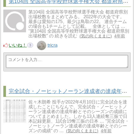
第104回 全国高等学校野球選手権大会 都道府県別出場校数
第104回 全国高等学校野球選手権大会 都道府県別
出場校数をまとめてみる。 2022年の大会です。
最多は愛知の175、最少は鳥取の22。 連合チーム
の場合も1チームとして記載。 全体としては …
"第104回 全国高等学校野球選手権大会 都道府県別
出場校数" の 続きを読む
気の向くままに
4年前
いいね！
tricra
3
完全試合・ノーヒットノーラン達成者の達成年齢とそのシーズンの成績
佐々木朗希 投手が2022年4月10日に完全試合を達
成したことにちなんで、完全試合・ノーヒットノ
ーラン達成者の達成年齢とそのシーズンの成績に
ついてまとめました。しかも13人連続奪三振で日
本記録更新、1試合19奪三振の日本 … "完全試合・
ノーヒットノーラン達成者の達成年齢とそのシー
ズンの成績" の …
気の向くままに
4年前