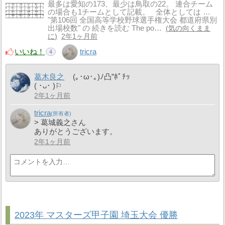
最多は愛知の173、最少は鳥取の22。 連合チーム
の場合も1チームとして記載。 全体としては …
"第106回 全国高等学校野球選手権大会 都道府県別
出場校数" の 続きを読む The po…
気の向くまま
に
2年1ヶ月前
いいね！
tricra
4
葛木良之
(｡･ω･｡)ﾉ凸”ﾎﾟﾁｯ
( ･ᴗ･ )⚐
2年1ヶ月前
tricra
> 葛城義之さん
ありがとうございます。
2年1ヶ月前
2023年 マスターズ甲子園 埼玉大会 優勝