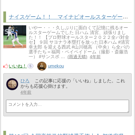
ナイスゲーム！！ マイナビオールスターゲーム2022 第1戦
いやー・・・久しぶりに面白くて記憶に残るオー
ルスターゲームでした 日ハム 清宮、頑張りまし
た！！ 【プロ野球オールスター２０２２全パ対全
セ】 ９回 サヨナラ本塁打を放った日本ハム #清宮
幸太郎 を迎える西武 #山川穂高 （中央）ら全パの
選手たち＝福岡・ペイペイドーム（撮影・斎藤浩
一） #サンスポ …
雨過天晴
4年前
いいね！
umekou
5
ひろ
この記事に応援の「いいね」しました。これ
からも応援心掛けます。
4年前