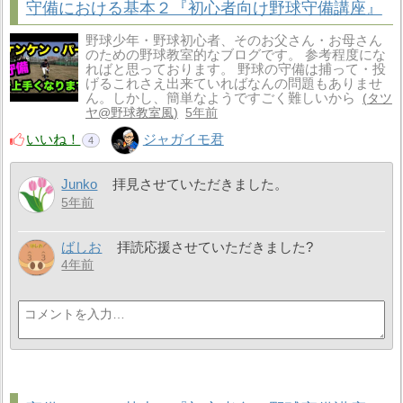
守備における基本２『初心者向け野球守備講座』
野球少年・野球初心者、そのお父さん・お母さん
のための野球教室的なブログです。 参考程度にな
ればと思っております。 野球の守備は捕って・投
げるこれさえ出来ていればなんの問題もありませ
ん。しかし、簡単なようですごく難しいから
タツ
ヤ@野球教室風
5年前
いいね！
ジャガイモ君
4
Junko
拝見させていただきました。
5年前
ばしお
拝読応援させていただきました?
4年前