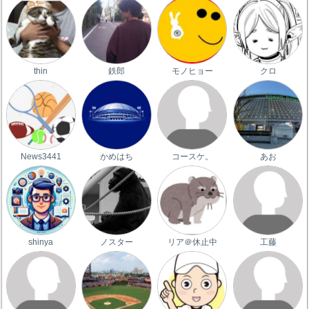
thin
鉄郎
モノヒョー
クロ
News3441
かめはち
コースケ。
あお
shinya
ノスター
リア＠休止中
工藤