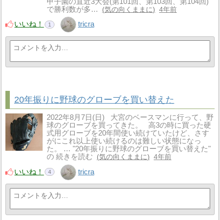
甲子園の直近3大会(第101回、第103回、第104回)
で勝利数が多…
気の向くままに
4年前
いいね！
tricra
1
20年振りに野球のグローブを買い替えた
2022年8月7日(日) 大宮のベースマンに行って、野
球のグローブを買ってきた。 高3の時に買った硬
式用グローブを20年間使い続けていたけど、さす
がにこれ以上使い続けるのは難しい状態になっ
た。 … "20年振りに野球のグローブを買い替えた"
の 続きを読む
気の向くままに
4年前
いいね！
tricra
4