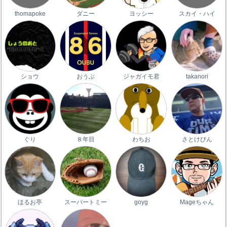
thomapoke
ダニー
ヨッシー
スカイ・ハイ
ショウ
おうぶ
ジャガイモ君
takanori
ぐり
８年目
わちお
さとけびん
ほるお亭
スーパートミー
goyg
Mageちゃん