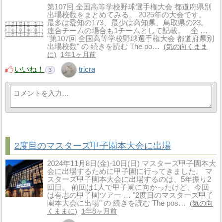
第107回 全国高等学校野球選手権大会 都道府県別
出場校数をまとめてみる。 2025年の大会です。
最多は愛知の173、最少は高知県、鳥取県の23。
連合チームの場合も1チームとして記載。 全 …
"第107回 全国高等学校野球選手権大会 都道府県別
出場校数" の 続きを読む The po…
気の向くまま
に
1年1ヶ月前
いいね！
tricra
3
2度目のマスターズ甲子園本大会に出場
2024年11月8日(金)-10日(日) マスターズ甲子園本大
会に出場するために甲子園に行ってきました。 マ
スターズ甲子園本大会に出場するのは、5年振り2
回目。 前回は1人で甲子園に向かったけど、今回
は有志の甲子園ツアー … "2度目のマスターズ甲子
園本大会に出場" の 続きを読む The pos…
気の向
くままに
1年8ヶ月前