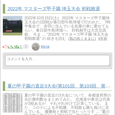
2022年 マスターズ甲子園 埼玉大会 初戦敗退
2022年10月15日(土) 2022年 マスターズ甲子園埼
玉大会の1回戦が春日部牛島球場で行われた。 7時
半集合で、赤羽に住んでいる先輩の車に乗せても
らい、春日部牛島球場へ。 対戦相手は大宮北高
校。 今ま … "2022年 マスターズ甲子園 埼玉大会
初戦敗退" の 続きを読む
気の向くままに
4年前
いいね！
tricra
1
夏の甲子園の直近3大会(第101回、第103回、第104回)で勝利数が多い都道府県はどこか
夏の甲子園の直近の3大会について、各都道府県の
合計勝利数をまとめてみた。 北海道や東京は代表
が2校あるが、それぞれ分けて計算している。 ま
た、コロナによる不戦勝、不戦敗も勝ち負けに含
んでいる。 優勝校と初戦で当たったりす … "夏の