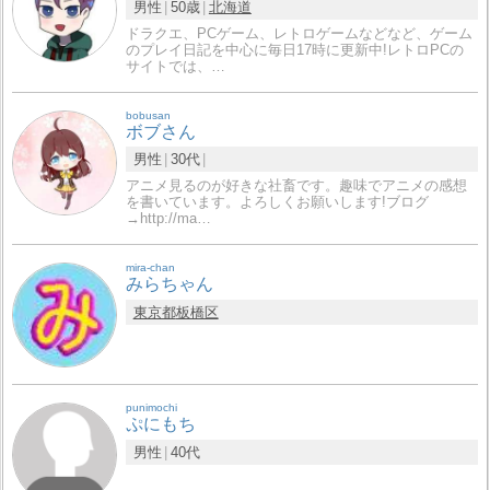
男性
50歳
北海道
ドラクエ、PCゲーム、レトロゲームなどなど、ゲーム
のプレイ日記を中心に毎日17時に更新中!レトロPCの
サイトでは、…
bobusan
ボブさん
男性
30代
アニメ見るのが好きな社畜です。趣味でアニメの感想
を書いています。よろしくお願いします!ブログ
→http://ma…
mira-chan
みらちゃん
東京都
板橋区
punimochi
ぷにもち
男性
40代