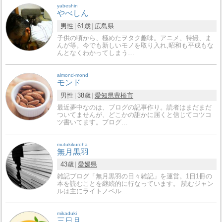
yabeshin
やべしん
男性
61歳
広島県
子供の頃から、極めたヲタク趣味。アニメ、特撮、ま
んが等。今でも新しいモノを取り入れ,昭和も平成もな
んとなくわかってしまう…
almond-mond
モンド
男性
38歳
愛知県
豊橋市
最近夢中なのは、ブログの記事作り。読者はまだまだ
ついてませんが、どこかの誰かに届くと信じてコツコ
ツ書いてます。ブログ…
mutukikuroha
無月黒羽
43歳
愛媛県
雑記ブログ「無月黒羽の日々雑記」を運営。1日1冊の
本を読むことを継続的に行なっています。 読むジャン
ルは主にライトノベル…
mikaduki
三日月