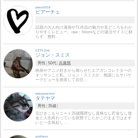
piace2018
ピアーチェ
話題の大人向け漫画やTL作品の魅力や見どころをわか
りやすくレビュー。raw・hitomiなどの違法サイトに頼
らず、無料…
CZ75-2nd
ジョン・スミス
男性
50代
兵庫県
映画やアニメ好きから拗らせたエアガンコレクターの
オッサンこと私、ジョン・スミスが、無謀にもサバゲ
ーデビューを画策して右往…
tateyama-kun
タテヤマ
男性
35歳
元ひきこもりニート26歳職歴なし資格なし貯金なし借
金と人生終わっている状態でしたがこのままではまず
いと一念発起し…
yoshiyuu