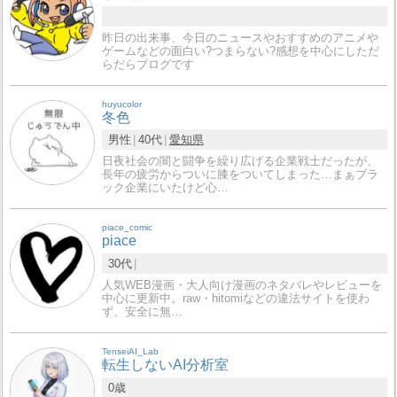
昨日の出来事、今日のニュースやおすすめのアニメや
ゲームなどの面白い?つまらない?感想を中心にしただ
らだらブログです
huyucolor
冬色
男性
40代
愛知県
日夜社会の闇と闘争を繰り広げる企業戦士だったが、
長年の疲労からついに膝をついてしまった…まぁブラ
ック企業にいたけど心…
piace_comic
piace
30代
人気WEB漫画・大人向け漫画のネタバレやレビューを
中心に更新中。raw・hitomiなどの違法サイトを使わ
ず、安全に無…
TenseiAI_Lab
転生しないAI分析室
0歳