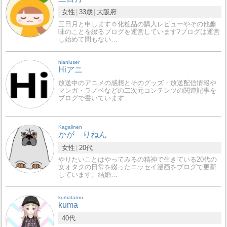
女性
33歳
大阪府
三日月と申します☺️化粧品の購入レビューやその他趣
味のことを綴るブログを運営しています?ブログは運営
し始めて間もない…
hianiuser
Hiアニ
放送中のアニメの感想とそのグッズ・放送配信情報や
マンガ・ラノベなどの二次元コンテンツの関連記事を
ブログで書いています…
Kagalinen
かが りねん
女性
20代
やりたいことはやってみるの精神で生きている20代の
女オタクの日常を綴ったエッセイ漫画をブログで更新
しています。結婚…
kumatarou
kuma
40代