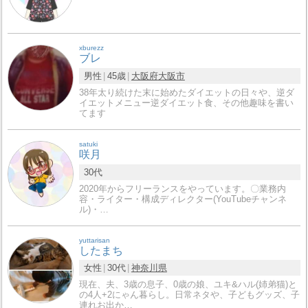
xburezz
ブレ
男性
45歳
大阪府
大阪市
38年太り続けた末に始めたダイエットの日々や、逆ダ
イエットメニュー逆ダイエット食、その他趣味を書い
てます
satuki
咲月
30代
2020年からフリーランスをやっています。〇業務内
容・ライター・構成ディレクター(YouTubeチャンネ
ル)・…
yuttarisan
したまち
女性
30代
神奈川県
現在、夫、3歳の息子、0歳の娘、ユキ&ハル(姉弟猫)と
の4人+2にゃん暮らし。日常ネタや、子どもグッズ、子
連れお出か…