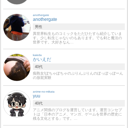
anothergate
anothergate
男性
異世界転生ものコミックをただひたすら紹介していま
す。少し転生じゃないのもあります。でも剣と魔法の
世界です。大好きなん…
kaieda
かいえだ
40代
痴熟女!ぽちゃぽちゃのぷりんぷりんのぼっぼっぼーん
の放屁実験
anime-no-mikata
yuu
40代
アニメ関係のブログを運営しています。運営コンセプ
トは「日本のアニメ、マンガ、ゲームを世界の歴史に
残る文化とする」です。…