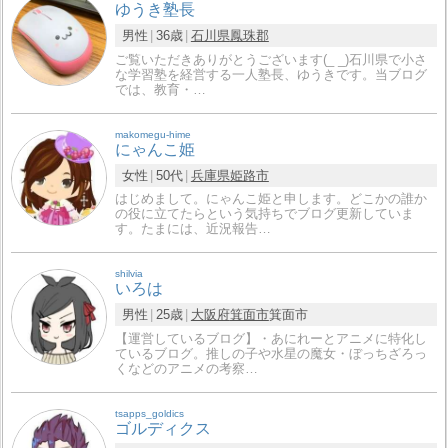
ゆうき塾長
男性
36歳
石川県
鳳珠郡
ご覧いただきありがとうございます(_ _)石川県で小さ
な学習塾を経営する一人塾長、ゆうきです。当ブログ
では、教育・…
makomegu-hime
にゃんこ姫
女性
50代
兵庫県
姫路市
はじめまして。にゃんこ姫と申します。どこかの誰か
の役に立てたらという気持ちでブログ更新していま
す。たまには、近況報告…
shilvia
いろは
男性
25歳
大阪府
箕面市
箕面市
【運営しているブログ】・あにれーとアニメに特化し
ているブログ。推しの子や水星の魔女・ぼっちざろっ
くなどのアニメの考察…
tsapps_goldics
ゴルディクス