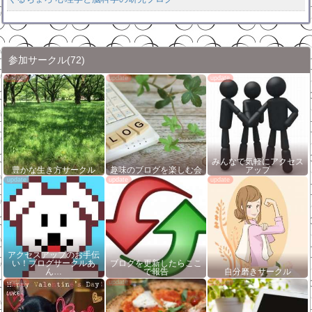
参加サークル
(72)
みんなで気軽にアクセス
豊かな生き方サークル
趣味のブログを楽しむ会
アップ
アクセスアップのお手伝
い！ブログサークルあ
ブログを更新したらここ
ん…
で報告
自分磨きサークル