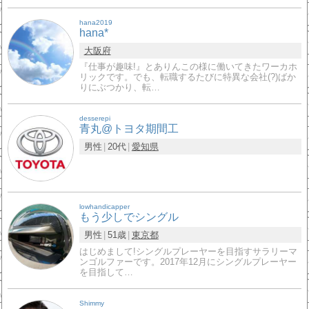
hana2019
hana*
大阪府
『仕事が趣味!』とありんこの様に働いてきたワーカホ
リックです。でも、転職するたびに特異な会社(?)ばか
りにぶつかり、転…
desserepi
青丸@トヨタ期間工
男性
20代
愛知県
lowhandicapper
もう少しでシングル
男性
51歳
東京都
はじめまして!シングルプレーヤーを目指すサラリーマ
ンゴルファーです。2017年12月にシングルプレーヤー
を目指して…
Shimmy