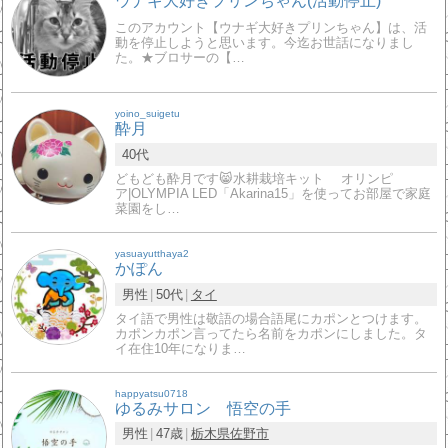
ウナギ大好きプリンちゃん(活動停止)
このアカウント【ウナギ大好きプリンちゃん】は、活
動を停止しようと思います。今迄お世話になりまし
た。★ブロサーの【…
yoino_suigetu
酔月
40代
どもども酔月です😸水耕栽培キット オリンピ
ア|OLYMPIA LED「Akarina15」を使ってお部屋で家庭
菜園をし…
yasuayutthaya2
かぽん
男性
50代
タイ
タイ語で男性は敬語の場合語尾にカポンとつけます。
カポンカポン言ってたら名前をカポンにしました。タ
イ在住10年になりま…
happyatsu0718
ゆるみサロン 悟空の手
男性
47歳
栃木県
佐野市