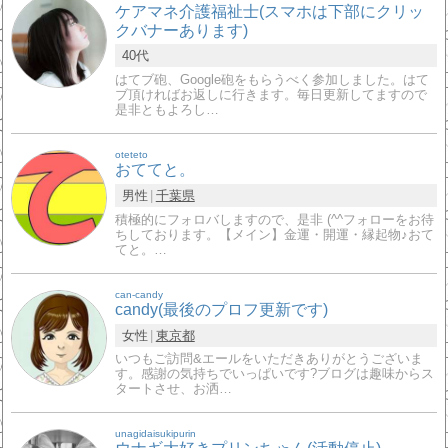
ケアマネ介護福祉士(スマホは下部にクリッ
クバナーあります)
40代
はてブ砲、Google砲をもらうべく参加しました。はて
ブ頂ければお返しに行きます。毎日更新してますので
是非ともよろし…
oteteto
おててと。
男性
千葉県
積極的にフォロバしますので、是非 (^^フォローをお待
ちしております。【メイン】金運・開運・縁起物♪おて
てと。…
can-candy
candy(最後のプロフ更新です)
女性
東京都
いつもご訪問&エールをいただきありがとうございま
す。感謝の気持ちでいっぱいです?ブログは趣味からス
タートさせ、お洒…
unagidaisukipurin