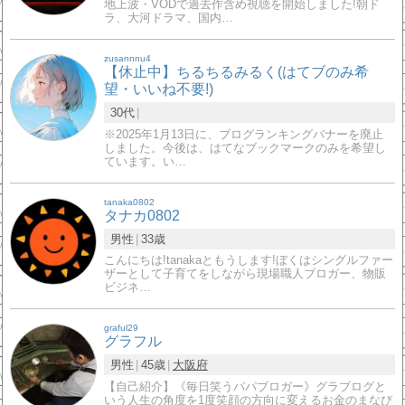
地上波・VODで過去作含め視聴を開始しました!朝ド
ラ、大河ドラマ、国内…
zusannnu4
【休止中】ちるちるみるく(はてブのみ希
望・いいね不要!)
30代
※2025年1月13日に、ブログランキングバナーを廃止
しました。今後は、はてなブックマークのみを希望し
ています。い…
tanaka0802
タナカ0802
男性
33歳
こんにちは!tanakaともうします!ぼくはシングルファー
ザーとして子育てをしながら現場職人ブロガー、物販
ビジネ…
graful29
グラフル
男性
45歳
大阪府
【自己紹介】《毎日笑うパパブロガー》グラブログと
いう人生の角度を1度笑顔の方向に変えるお金のまなび