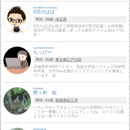
kandkfactory.blog
4児のぱぱ
男性
39歳
埼玉県
4児のぱぱ|お役立て情報発信中❗️?育児応援＼お得情報/
発信中??4児の家庭＼使ってる便利アイテム/紹介??日
常・…
run0ddaforever
ちっびー
男性
30歳
東京都
江戸川区
25歳男性WEBライター。筑波大学院システム工学研究
科卒業。大手SIer企業のインフラエンジニアを兼業し
ています。自…
kintatta
野々村 聡
男性
41歳
島根県
松江市
いろいろやってきましたがやはり長期的にやるという
ことが一番難しいことなんでしょうね。コツコツ応援
よりは一発でドカンの方が…
Keamane