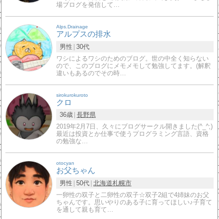
場ブログを発信して…
Alps.Drainage
アルプスの排水
男性
30代
ワシによるワシのためのブログ。世の中全く知らない
ので、このブログにメモメモして勉強してます。(解釈
違いもあるのでその時…
sirokurokuroto
クロ
36歳
長野県
2019年2月7日、久々にブログサークル開きました(^_^;)
最近は投資とか仕事で使うプログラミング言語、資格
の勉強な…
otocyan
お父ちゃん
男性
50代
北海道
札幌市
一卵性の双子と二卵性の双子☆双子2組で4姉妹のお父
ちゃんです。思いやりのある子に育ってほしい♪子育て
を通して親も育て…