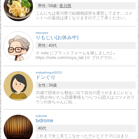
男性
59歳
香川県
こんにちは香川県で結婚相談所を運営してます。コメ
ントへの返信は遅くなりますのでご了承ください。
rimozyee
りもじい(お休み中)
男性
40代
※ note にプラットフォームを移しました(→
https://note.com/moya_lab )※ ブログでの…
inakadonguri2023
ドンぐり
女性
34歳
31歳で田舎から都会に出て自分の思うがままにレビュ
ー|気が向いたら恋愛事情もつらつら|恋人はコツメカワ
ウソの赤ちゃんに似…
tvdrome
tvdrome
40代
これまで全く見てこなかったテレビドラマにはまり、