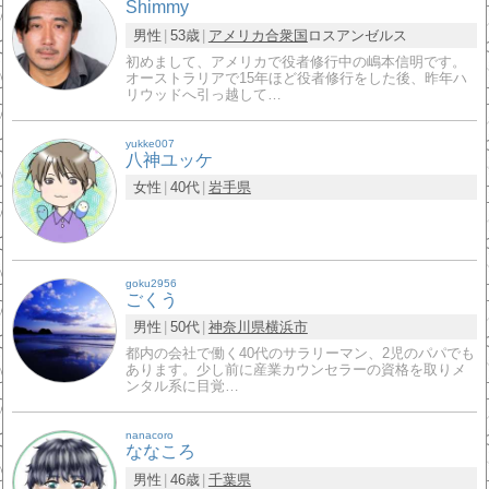
Shimmy
男性
53歳
アメリカ合衆国
ロスアンゼルス
初めまして、アメリカで役者修行中の嶋本信明です。
オーストラリアで15年ほど役者修行をした後、昨年ハ
リウッドへ引っ越して…
yukke007
八神ユッケ
女性
40代
岩手県
goku2956
ごくう
男性
50代
神奈川県
横浜市
都内の会社で働く40代のサラリーマン、2児のパパでも
あります。少し前に産業カウンセラーの資格を取りメ
ンタル系に目覚…
nanacoro
ななころ
男性
46歳
千葉県