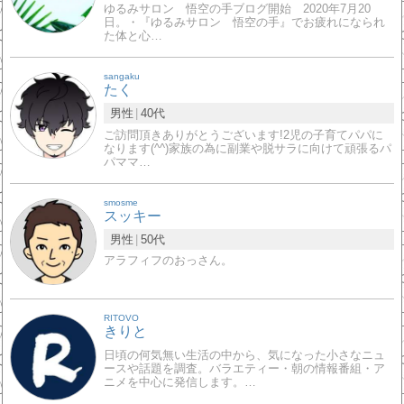
ゆるみサロン 悟空の手ブログ開始 2020年7月20
日。・『ゆるみサロン 悟空の手』でお疲れになられ
た体と心…
sangaku
たく
男性
40代
ご訪問頂きありがとうございます!2児の子育てパパに
なります(^^)家族の為に副業や脱サラに向けて頑張るパ
パママ…
smosme
スッキー
男性
50代
アラフィフのおっさん。
RITOVO
きりと
日頃の何気無い生活の中から、気になった小さなニュ
ースや話題を調査。バラエティー・朝の情報番組・ア
ニメを中心に発信します。…