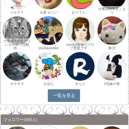
仕事以外引きこも
メルテト
火星 ルンバ
おててと。
り
ウナギ大好きプリ
ンちゃん（活動
candy(最後のプロ
停…
shufukaneko
フ更新です…
酔月
タテヤマ
かぽん
きりと
3兄妹の母
一覧を見る
フォロワー
(465人)