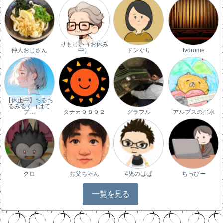
りもじい（お休み
仲人おじさん
中）
ドンぐり
tvdrome
【休止中】ちるち
るみるく（はて
ブ…
タナカ０８０２
グラフル
アルプスの排水
クロ
お父ちゃん
4児のぱぱ
ちっびー
一覧を見る