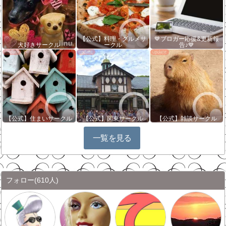
【公式】料理・グルメサ
💙ブロガー応援&更新報
犬好きサークル
ークル
告♪💙
【公式】住まいサークル
【公式】関東サークル
【公式】雑談サークル
一覧を見る
フォロー
(610人)