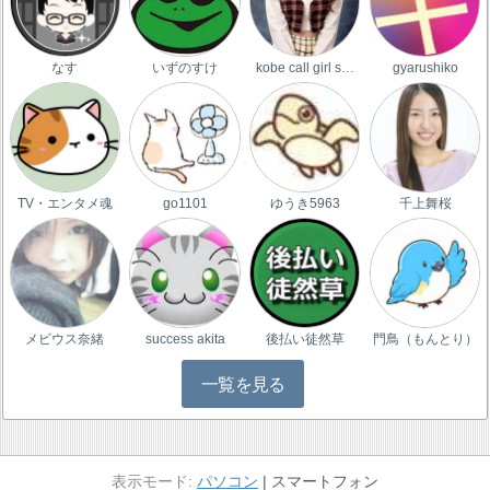
なす
いずのすけ
kobe call girl s…
gyarushiko
TV・エンタメ魂
go1101
ゆうき5963
千上舞桜
メビウス奈緒
success akita
後払い徒然草
門鳥（もんとり）
一覧を見る
パソコン
スマートフォン