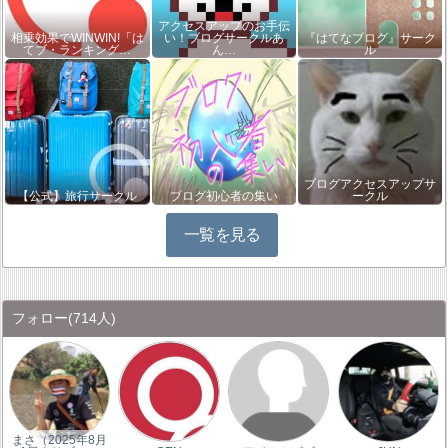
アクセスアップのお手伝
相乗効果でWINWIN!「は
い！ブログサークルあ
『はてなブログ』サーク
てブ・ランキング…
ん…
ル
ブログアクセスアップサ
【公式】旅行サークル
ブログ初心者の集い
ークル
一覧を見る
フォロー
(714人)
まさ（2025年8月