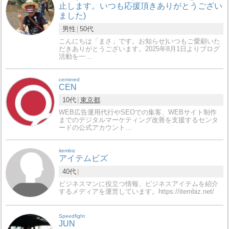
止します。いつも応援頂きありがとうござい
ました)
男性
50代
こんにちは「まさ」です。お知らせ)いつもご愛顧いた
だきありがとうございます。2025年8月1日よりブログ
活動を一…
centered
CEN
10代
東京都
WEB広告運用代行やSEOでの集客、WEBサイト制作
までのデジタルマーケティング改善を支援するセンタ
ードの公式アカウント…
itembiz
アイテムビズ
40代
ビジネスマンに役立つ情報、ビジネスアイテムを紹介
するメディアを運営しています。https://itembiz.net/
Speedfight
JUN