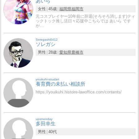
あいら
女性
45歳
福岡県
福岡市
元コスプレイヤー10年前に辞退(そろそろ消します)ティ
ックトック推し活日々応援中こちらでは あいら です
が…
Soregashi0412
ソレガシ
男性
28歳
愛知県
豊橋市
youikuhi-soudan
養育費の未払い相談所
https://youikuhi.histoire-lawoffice.com/contents/
upsmonday
多田幸生
男性
40代