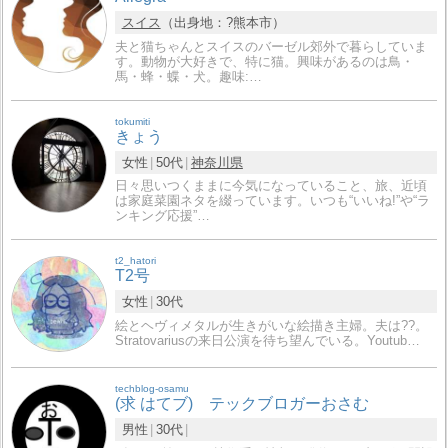
スイス
（出身地：?熊本市）
夫と猫ちゃんとスイスのバーゼル郊外で暮らしていま
す。動物が大好きで、特に猫。興味があるのは鳥・
馬・蜂・蝶・犬。趣味:…
tokumiti
きょう
女性
50代
神奈川県
日々思いつくままに今気になっていること、旅、近頃
は家庭菜園ネタを綴っています。いつも“いいね!”や“ラ
ンキング応援”…
t2_hatori
T2号
女性
30代
絵とヘヴィメタルが生きがいな絵描き主婦。夫は??。
Stratovariusの来日公演を待ち望んでいる。Youtub…
techblog-osamu
(求 はてブ) テックブロガーおさむ
男性
30代