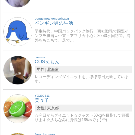
penguinotokonoseikatsu
ペンギン男の生活
学生時代、中国バックパック旅行→商社勤務で国際イ
ンフラ担当→中東・アフリカ中心に30-40ヶ国訪問。海
外あちこちで、足で…
cosmos
COSえもん
男性
北海道
レコーディングダイエットを、ほぼ毎日更新していま
す。
YO202311
美々子
女性
東京都
☆今日からダイエット☆ジャスト50kgを目指して頑張
ります☆彡ちなみに身長は165㎝です( ^^)
Jane_knowing