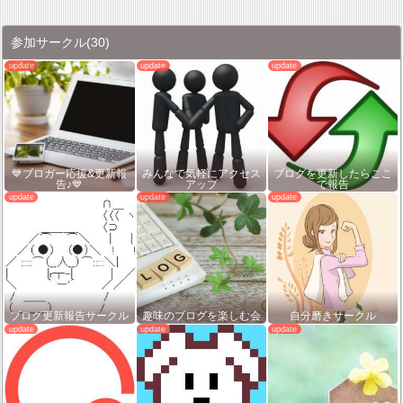
参加サークル
(30)
💙ブロガー応援&更新報
みんなで気軽にアクセス
ブログを更新したらここ
告♪💙
アップ
で報告
ブログ更新報告サークル
趣味のブログを楽しむ会
自分磨きサークル