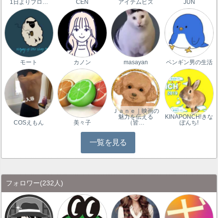
1日よりブロ…
CEN
アイテムビズ
JUN
モート
カノン
masayan
ペンギン男の生活
Ｊａｎｅ｜映画の
魅力を伝える
KINAPONCH!きな
COSえもん
美々子
（皆…
ぽんち!
一覧を見る
フォロワー
(232人)