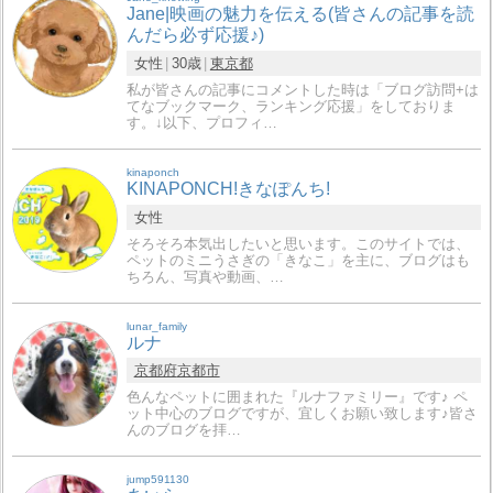
Jane|映画の魅力を伝える(皆さんの記事を読
んだら必ず応援♪)
女性
30歳
東京都
私が皆さんの記事にコメントした時は「ブログ訪問+は
てなブックマーク、ランキング応援」をしておりま
す。↓以下、プロフィ…
kinaponch
KINAPONCH!きなぽんち!
女性
そろそろ本気出したいと思います。このサイトでは、
ペットのミニうさぎの「きなこ」を主に、ブログはも
ちろん、写真や動画、…
lunar_family
ルナ
京都府
京都市
色んなペットに囲まれた『ルナファミリー』です♪ ペ
ット中心のブログですが、宜しくお願い致します♪皆さ
んのブログを拝…
jump591130