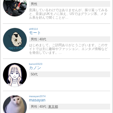
男性
意識しているわけではありませんが、振り返ってみる
と、音楽はUKモノに加え、USではグランジ系、メタ
ル系を好んで聞くことが…
afr8114
モート
男性
40代
はじめまして。ご訪問ありがとうございます。このサ
イトでは主に趣味やファッション、エンタメ情報など
を発信しています。…
kanon0323
カノン
50代
masayan2074
masayan
男性
40代
東京都