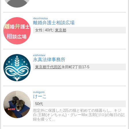
rikonhiroba
離婚弁護士相談広場
女性
40代
東京都
eishinlaw
永真法律事務所
東京都
千代田区
永田町2丁目17-5
oukigoro
けーこ
50代
想定外に保護した2匹の猫と初めての猫暮らし。キジ
白:王騎(オンちゃん)・グレーMix:五郎(ゴロ)の毎日の記
録を綴って…