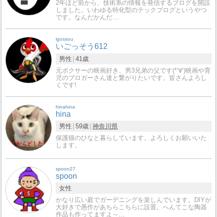
2年ほど前から、技術系の情報を発信するブログを開設
しました。いわゆる特化型のテックブログというやつ
です。なんだかんだ…
igossou
いごっそう612
男性
41歳
元ボクサーの映画好き、男3兄弟の父です(*‘∀‘)映画や育
児のブロガーさん達と繋がりたいです。皆さんよろし
くです!
hinahina
hina
男性
59歳
神奈川県
保護猫のひなと暮らしています。よろしくお願いいた
します。
spoon27
spoon
女性
かなり広い庭でガーデニングを楽しんでいます。DIYが
大好きで愚作があちらこちらに設置。へんてこな陶器
作品も作ってますよ～…