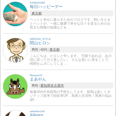
KANAGAWA
毎日ハッピーデー
東京都
ペットと幸せに暮らすためのブログです。飼い主さま
とペットが、一緒に健康で幸せな日々を送るためのお
役立ち情報や知識などを…
HIROSHI_STYLE
関山ヒロシ
男性
40代
東京都
こんにちは、ヒロシと申します。 可能であれば、あの
頃に戻ってやり直したい。 そんな思いに浸ることで、
時間をムダにしてしま…
Maayan22
まあやん
男性
愛知県
名古屋市
毎週JRA中央競馬の予想をしてます。競馬は楽しくポ
ジティブ思考で回収率UP。馬券人生30年 / 馬券の悩み
(的…
swissfanclub
Allegra