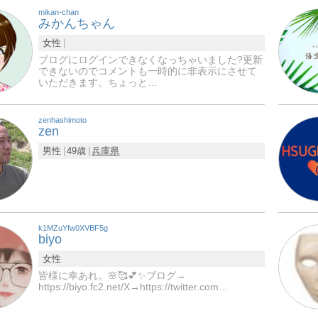
mikan-chan
みかんちゃん
女性
ブログにログインできなくなっちゃいました?更新
できないのでコメントも一時的に非表示にさせて
いただきます。ちょっと…
zenhashimoto
zen
男性
49歳
兵庫県
k1MZuYfw0XVBF5g
biyo
女性
皆様に幸あれ。🌸🥰💕✨ブログ→
https://biyo.fc2.net/X→https://twitter.com…