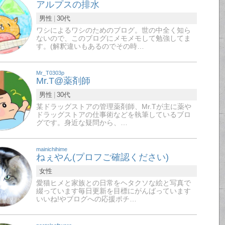
アルプスの排水
男性
30代
ワシによるワシのためのブログ。世の中全く知ら
ないので、このブログにメモメモして勉強してま
す。(解釈違いもあるのでその時…
Mr_T0303p
Mr.T@薬剤師
男性
30代
某ドラッグストアの管理薬剤師、Mr.Tが主に薬や
ドラッグストアの仕事術などを執筆しているブロ
グです。身近な疑問から、…
mainichihime
ねぇやん(プロフご確認ください)
女性
愛猫ヒメと家族との日常をヘタクソな絵と写真で
綴っています毎日更新を目標にがんばっています
いいね!やブログへの応援ポチ…