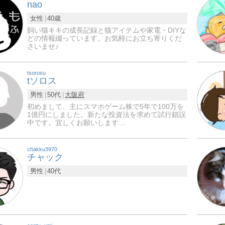
nao
女性
40歳
飼い猫キキの成長記録と猫アイテムや家電・DIYな
どの情報綴っています。お気軽にお立ち寄りくだ
さいませ♪
tsorosu
tソロス
男性
50代
大阪府
初めまして、主にスマホゲーム株で5年で100万を
1億円にしました。新たな投資法を求めて試行錯誤
中です。宜しくお願いします…
chakku3970
チャック
男性
40代