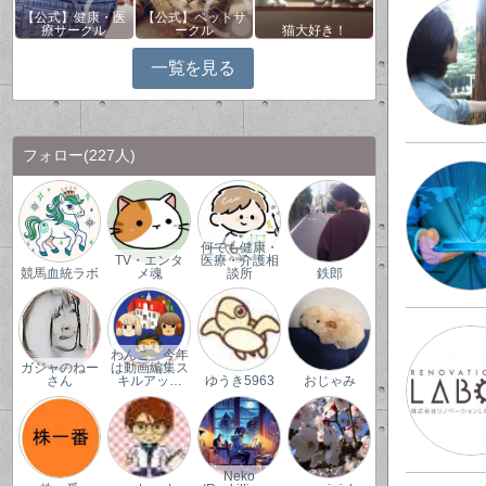
【公式】健康・医
【公式】ペットサ
療サークル
ークル
猫大好き！
一覧を見る
フォロー
(227人)
何でも健康・
TV・エンタ
医療・介護相
競馬血統ラボ
メ魂
談所
鉄郎
わんこ 今年
ガジャのねー
は動画編集ス
さん
キルアッ…
ゆうき5963
おじゃみ
Neko