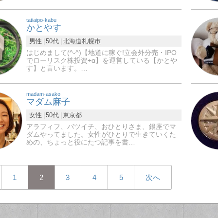
tatiaipo-kabu
かとやす
男性
50代
北海道
札幌市
はじめまして(^-^)【地道に稼ぐ!立会外分売・IPO
でローリスク株投資+α】を運営している【かとや
す】と言います。…
madam-asako
マダム麻子
女性
50代
東京都
アラフィフ、バツイチ、おひとりさま、銀座でマ
ダムやってました。女性がひとりで生きていくた
めの、ちょっと役にたつ記事を書…
1
2
3
4
5
次へ