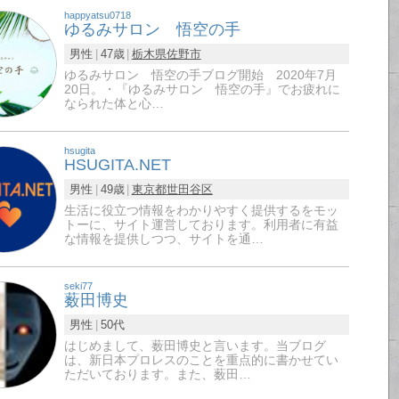
happyatsu0718
ゆるみサロン 悟空の手
男性
47歳
栃木県
佐野市
ゆるみサロン 悟空の手ブログ開始 2020年7月
20日。・『ゆるみサロン 悟空の手』でお疲れに
なられた体と心…
hsugita
HSUGITA.NET
男性
49歳
東京都
世田谷区
生活に役立つ情報をわかりやすく提供するをモッ
トーに、サイト運営しております。利用者に有益
な情報を提供しつつ、サイトを通…
seki77
薮田博史
男性
50代
はじめまして、薮田博史と言います。当ブログ
は、新日本プロレスのことを重点的に書かせてい
ただいております。また、薮田…