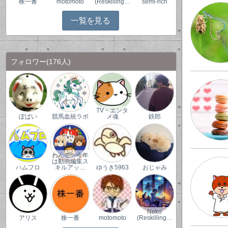
株一番
motomoto
(Reskilling…
semi-rich
一覧を見る
フォロワー
(176人)
TV・エンタ
ぽぱい
競馬血統ラボ
メ魂
鉄郎
わんこ 今年
は動画編集ス
ハムフロ
キルアッ…
ゆうき5963
おじゃみ
Neko
アリス
株一番
motomoto
(Reskilling…