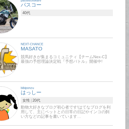
pastelsoftware
パスコー
40代
NEXT-CHANCE
MASATO
競馬好きが集まるコミュニティ【チームNex-C】
最強の予想理論決定戦『予想バトル』開催中!
bibiponzu
はっしー
女性
20代
動物大好きなブログ初心者です!はてなブログを利
用して、主にペットとの日常の日記やインコの飼
い方などの記事を書いています…