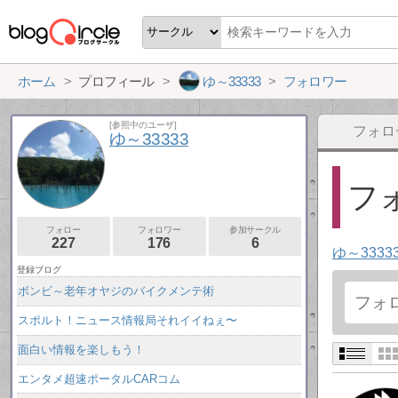
ホーム
プロフィール
ゆ～33333
フォロワー
[参照中のユーザ]
フォロ
ゆ～33333
フォ
フォロー
フォロワー
参加サークル
227
176
6
ゆ～3333
登録ブログ
ボンビ～老年オヤジのバイクメンテ術
スポルト！ニュース情報局それイイねぇ〜
面白い情報を楽しもう！
エンタメ超速ポータルCARコム