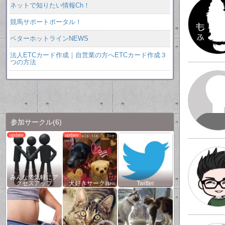
ネットで知りたい情報Ch！
競馬サポートポータル！
ベターホットラインNEWS
法人ETCカード作成｜自営業の方へETCカード作成３
つの方法
参加サークル
(6)
みんなで気軽にア
クセスアップ
犬好きサークル
Twitter