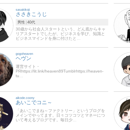
sasakikoji
ささきこうじ
男性
40代
30歳から社会人スタートという、どん底からキャ
リアスタートでしたが、ビジネスを学び、知識と
ビジネスマインドを身に付けたと…
gogoheaven
ヘヴン
運営サイト・
PRhttps://lit.link/heaven89Tumblrhttps://heaven-
tu…
aikode.coony
あいこでコニ～
「あいこでまね～ファクトリー」というブログを
メインでやってます。日々コツコツとマネーにつ
いて考えるブログです。毎日少…