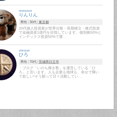
rinrinstock
りんりん
男性
30代
東京都
20代個人投資家が世界分散・長期積立・株式投資
で金融資産1億円を目指しています。個別株50%と
インデックス投資50%で運…
yhirosan
ひろ
男性
70代
茨城県
日立市
・ブログ「いのち輝き塾」を運営している「ひ
ろ」と言います。人も企業も地球も、幸せで輝い
て欲しい!そう願って日々活動してい…