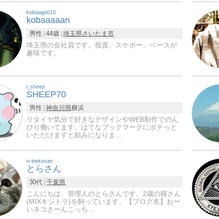
kobaago010
kobaaaaan
男性
44歳
埼玉県
さいたま市
埼玉県の会社員です。投資、スケボー、ベースが
趣味です。
i_sheep
SHEEP70
男性
神奈川県
横浜
リタイヤ気分で好きなデザインやWEB制作でのん
びり働いてます。はてなブックマークにポチっと
いただけますと励みになりま…
o-inekosan
とらさん
30代
千葉県
こんにちは、管理人のとらさんです。2歳の猫さん
(MIXキジトラ)を飼っています。【ブログ名】おー
いネコさーんこっち…