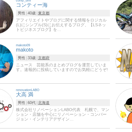
conty_umi
コンティー海
男性
40歳
東京都
アフィリエイトやブログに関する情報をロジカル
(L)にシンプル(S)にお伝えするブログ、【LSネッ
トビジネスブログ】を…
makoto09
makoto
男性
33歳
京都府
ニュース 芸能系のまとめブログを運営していま
す。速報的に投稿していますのでお気軽にどうぞ!
renovationLABO
大高 満
男性
60代
北海道
株式会社リノベーションLABO代表 札幌で、マン
ション・店舗を中心にリノベーション・コンバー
ジョン・インテリアデザイン…