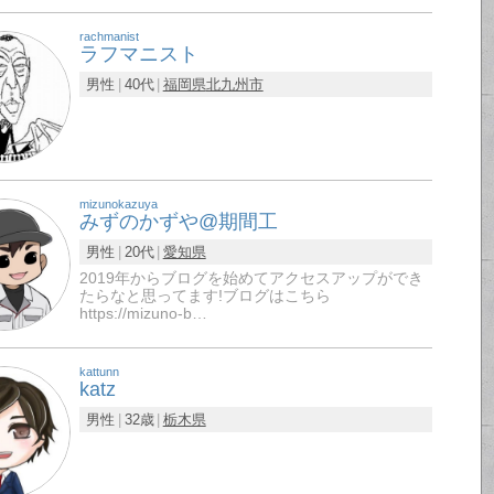
rachmanist
ラフマニスト
男性
40代
福岡県
北九州市
mizunokazuya
みずのかずや@期間工
男性
20代
愛知県
2019年からブログを始めてアクセスアップができ
たらなと思ってます!ブログはこちら
https://mizuno-b…
kattunn
katz
男性
32歳
栃木県