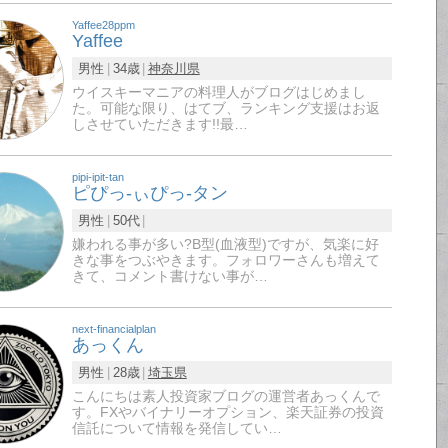
Yaffee28ppm
Yaffee
男性
34歳
神奈川県
ウイスキーマニアの料理人がブログはじめまし
た。可能な限り、はてブ、ランキング支援はお返
しさせていただきます!!最…
pipi-ipit-tan
ピぴっ-ぃぴっ-タン
男性
50代
嫌われる事が多い?B型(血液型)ですが、気楽に好
きな事をつぶやきます。フォロワーさんも増えて
きて、コメント書けない事が…
next-financialplan
あっくん
男性
28歳
埼玉県
こんにちは素人投資家ブログの運営者あっくんで
す。FXやバイナリーオプション、楽天証券の投資
信託について情報を発信してい…