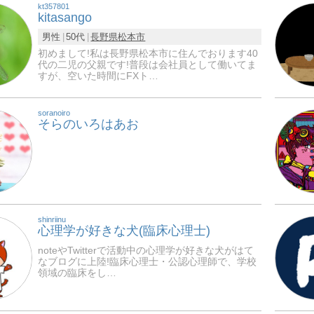
kt357801
kitasango
男性
50代
長野県
松本市
初めまして!私は長野県松本市に住んでおります40
代の二児の父親です!普段は会社員として働いてま
すが、空いた時間にFXト…
soranoiro
そらのいろはあお
shinriinu
心理学が好きな犬(臨床心理士)
noteやTwitterで活動中の心理学が好きな犬がはて
なブログに上陸!臨床心理士・公認心理師で、学校
領域の臨床をし…