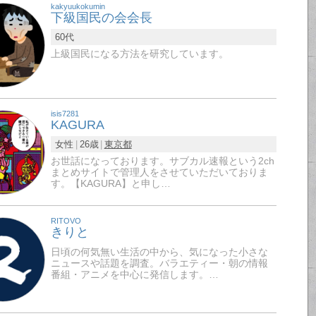
kakyuukokumin
下級国民の会会長
60代
上級国民になる方法を研究しています。
isis7281
KAGURA
女性
26歳
東京都
お世話になっております。サブカル速報という2ch
まとめサイトで管理人をさせていただいておりま
す。【KAGURA】と申し…
RITOVO
きりと
日頃の何気無い生活の中から、気になった小さな
ニュースや話題を調査。バラエティー・朝の情報
番組・アニメを中心に発信します。…