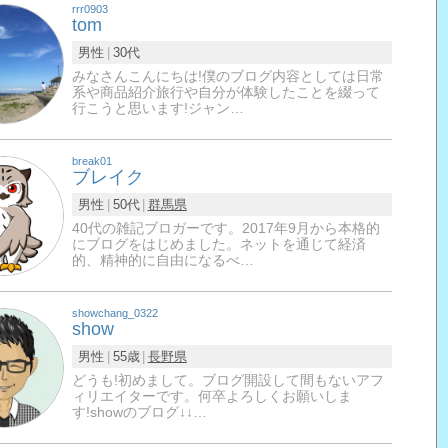
rrr0903
tom
男性
30代
みなさんこんにちは!僕のブログ内容としては日常
系や商品紹介旅行や自分が体験したことを綴って
行こうと思います!ジャン…
break01
ブレイク
男性
50代
群馬県
40代の雑記ブロガーです。2017年9月から本格的
にブログをはじめました。ネットを通じて経済
的、精神的に自由になるべ…
showchang_0322
show
男性
55歳
長野県
どうも!初めまして。ブログ開設して間もないアフ
ィリエイターです。何卒よろしくお願いしま
す!showのブログ↓↓…