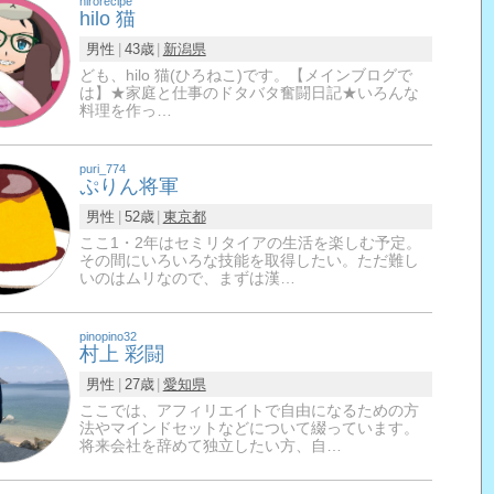
hirorecipe
hilo 猫
男性
43歳
新潟県
ども、hilo 猫(ひろねこ)です。【メインブログで
は】★家庭と仕事のドタバタ奮闘日記★いろんな
料理を作っ…
puri_774
ぷりん将軍
男性
52歳
東京都
ここ1・2年はセミリタイアの生活を楽しむ予定。
その間にいろいろな技能を取得したい。ただ難し
いのはムリなので、まずは漢…
pinopino32
村上 彩闘
男性
27歳
愛知県
ここでは、アフィリエイトで自由になるための方
法やマインドセットなどについて綴っています。
将来会社を辞めて独立したい方、自…