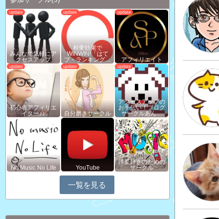
相乗効果で
みんなで気軽にア
WINWIN!「はて
クセスアップ
ブ・ランキング…
アフィリエイト
アクセスアップの
初心者アフィリエ
お手伝い！ブログ
イター♪♪
自分磨きサークル
サークルあん…
洋楽好きのための
No Music No Life
YouTube
サークル
一覧を見る