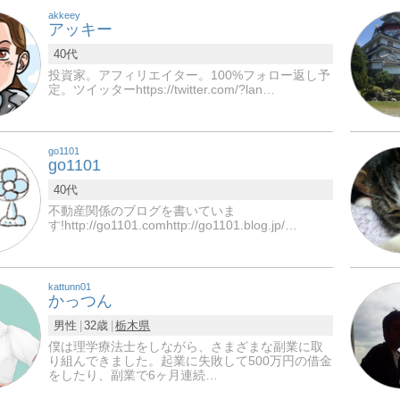
akkeey
アッキー
40代
投資家。アフィリエイター。100%フォロー返し予
定。ツイッターhttps://twitter.com/?lan…
go1101
go1101
40代
不動産関係のブログを書いていま
す!http://go1101.comhttp://go1101.blog.jp/…
kattunn01
かっつん
男性
32歳
栃木県
僕は理学療法士をしながら、さまざまな副業に取
り組んできました。起業に失敗して500万円の借金
をしたり、副業で6ヶ月連続…