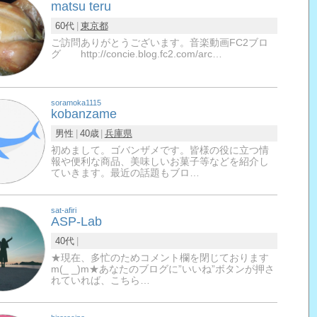
matsu teru
60代
東京都
ご訪問ありがとうございます。音楽動画FC2ブロ
グ http://concie.blog.fc2.com/arc…
soramoka1115
kobanzame
男性
40歳
兵庫県
初めまして。ゴバンザメです。皆様の役に立つ情
報や便利な商品、美味しいお菓子等などを紹介し
ていきます。最近の話題もブロ…
sat-afiri
ASP-Lab
40代
★現在、多忙のためコメント欄を閉じております
m(_ _)m★あなたのブログに”いいね”ボタンが押さ
れていれば、こちら…