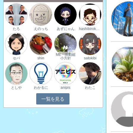
たろ
えのっち
あずにゃん
hashibirokohu
ME 活動縮
セパ
shin
小方針
satokibi
としや
わかるに
anipis
わたこ
一覧を見る