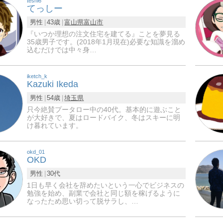
teshi6
てっしー
男性
43歳
富山県
富山市
『いつか理想の注文住宅を建てる』ことを夢見る
35歳男子です。(2018年1月現在)必要な知識を溜め
込むだけでは中々身…
iketch_k
Kazuki Ikeda
男性
54歳
埼玉県
只今絶賛プータロー中の40代。基本的に遊ぶこと
が大好きで、夏はロードバイク、冬はスキーに明
け暮れています。
okd_01
OKD
男性
30代
1日も早く会社を辞めたいという一心でビジネスの
勉強を始め、副業で会社と同じ額を稼げるように
なったため思い切って脱サラし、…