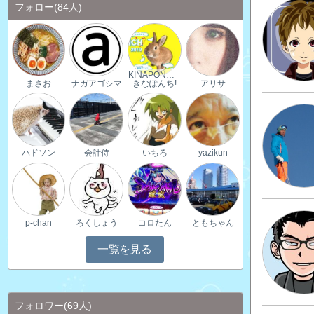
フォロー
(84人)
KINAPONCH!
まさお
ナガアゴシマ
きなぽんち!
アリサ
ハドソン
会計侍
いちろ
yazikun
p-chan
ろくしょう
コロたん
ともちゃん
一覧を見る
フォロワー
(69人)