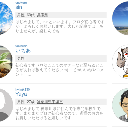
onokoro
sin
男性
60代
兵庫県
はじめまして、sinといいます。ブログ初心者です
が、よろしくお願いします。大した記事では、あ
りませんが、楽しんでも…
tanikuitia
いちあ
男性
初心者です( •̀ㅁ•́;)ここでのマナーなど至らぬとこ
ろがあれば教えてくださいm(_ _;)mいいねやコメ
ント、…
hyjfntk130
Yuya
男性
27歳
神奈川県
平塚市
はじめまして!神奈川県に住んでる専門学校生で
す。まだまだブログ初心者なので、皆様のお力を
お貸しいただけると嬉しいです…