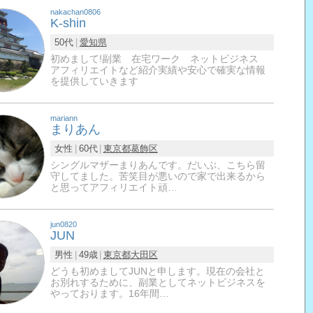
nakachan0806
K-shin
50代
愛知県
初めまして!副業 在宅ワーク ネットビジネス
アフィリエイトなど紹介実績や安心で確実な情報
を提供していきます
mariann
まりあん
女性
60代
東京都
葛飾区
シングルマザーまりあんです。だいぶ、こちら留
守してました。苦笑目が悪いので家で出来るから
と思ってアフィリエイト頑…
jun0820
JUN
男性
49歳
東京都
大田区
どうも初めましてJUNと申します。現在の会社と
お別れするために、副業としてネットビジネスを
やっております。16年間…