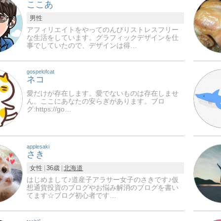
ここあ
男性
アフィリエイトをやってのんびりストレスフリー
な生活をしています。グラフィックデザインを仕
事でしていたので、デザインは得…
gospelofcat
ネコ
愛だけが存在します。愛でないものは存在しませ
ん。ここにあなたの安らぎがあります。ブロ
グ:https://go…
applesaki
さき
女性
36歳
北海道
はじめまして♪道産子アラサー女子のさきです♪仮
想通貨投資のブログやお悩み解消のブログを書い
てます☆ブログ初心者です…