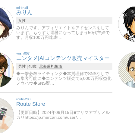
mirin-aff
みりん
女性
みりんです。アフィリエイトやアドセンスをして
います。もうすぐ還暦になってしまう50代主婦で
す。月収100万円達成!…
yoshi007
エンタメ|AIコンテンツ販売マイスター
男性
48歳
北海道
札幌市
◆一撃必殺ライティング◆本質理解でSNSなしで
も集客可能に◆コンテンツ販売で5,000万円収益化
ノウハウ◆SNS歴…
route-203
Route Store
【更新日時】2024年06月15日■フリマアプリメル
カリhttps://jp.mercari.com/user/…