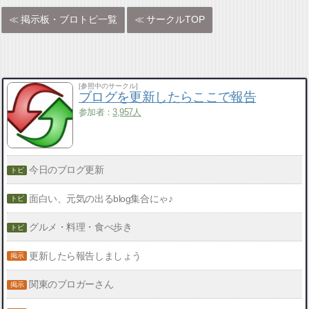
掲示板・ブロトピ一覧
サークルTOP
[参照中のサークル]
ブログを更新したらここで報告
参加者：
3,957人
今日のブログ更新
面白い、元気の出るblog集合にゃ♪
グルメ・料理・食べ歩き
更新したら報告しましょう
関東のブロガーさん