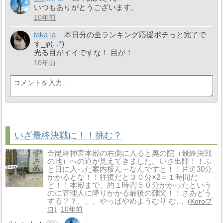
いつもありがとうございます。
10年前
taka :a
本日分の全ランキング応援ポチっと完了で
す_φ(. .*)
光る目がイイですな！ 目が！
10年前
いざ最終決戦に！！挑む？
金毘羅神宮本殿の右側に入ると奥の院（最終決戦
の地）への道が見えてきました。いざ出陣！！ふ
と目に入った案内板ん～なんですと！！片道30分
かかるとな！！往復だと３０分×2＝１時間だ
と！！本殿まで、約１時間５０分かかったという
のに管理人に降りかかる最後の難関！！さあどう
する？？、、、やっぱやめようむり む…
Koroブ
ロ
10年前