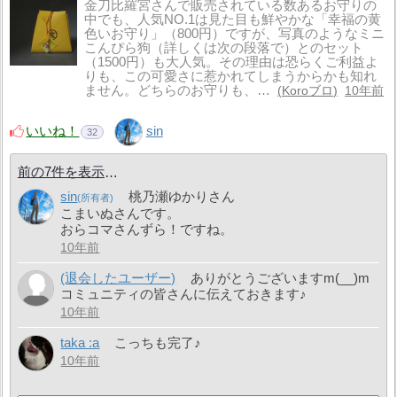
金刀比羅宮さんで販売されている数あるお守りの
中でも、人気NO.1は見た目も鮮やかな「幸福の黄
色いお守り」（800円）ですが、写真のようなミニ
こんぴら狗（詳しくは次の段落で）とのセット
（1500円）も大人気。その理由は恐らくご利益よ
りも、この可愛さに惹かれてしまうからかも知れ
ません。どちらのお守りも、…
Koroブロ
10年前
いいね！
sin
32
前の7件を表示
sin
桃乃瀬ゆかりさん
こまいぬさんです。
おらコマさんずら！ですね。
10年前
(退会したユーザー)
ありがとうございますm(__)m
コミュニティの皆さんに伝えておきます♪
10年前
taka :a
こっちも完了♪
10年前