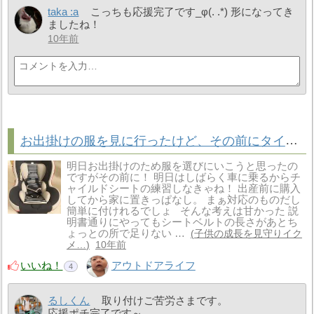
taka :a
こっちも応援完了です_φ(. .*) 形になってき
ましたね！
10年前
お出掛けの服を見に行ったけど、その前にタイムロス！
明日お出掛けのため服を選びにいこうと思ったの
ですがその前に！ 明日はしばらく車に乗るからチ
ャイルドシートの練習しなきゃね！ 出産前に購入
してから家に置きっぱなし。 まぁ対応のものだし
簡単に付けれるでしょ そんな考えは甘かった 説
明書通りにやってもシートベルトの長さがあとち
ょっとの所で足りない …
子供の成長を見守りイク
メ…
10年前
いいね！
アウトドアライフ
4
るしくん
取り付けご苦労さまです。
応援ポチ完了です～