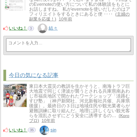
のEvernoteの使い方について私の体験談をもとに
お話しますね。 私がevernoteを使いだしたのはア
フィリエイトをするときにあると便 ‥‥
主婦の
副業を応援！
10年前
いいね！
結々
3
今日の気になる記事
東日本大震災の教訓を生かそうと、南海トラフ巨
大地震で同じく津波が襲うとされる兵庫県南あわ
じ市福良地区で開かれたワークショップ「淡路む
すび塾」（神戸新聞社、河北新報社共催、兵庫県
後援）。最終日の３日は地域住民や観光業者らが
避難訓練に取り組んだ。地理に詳しくない観光客
らを混乱させずにどう安全に誘導するの…
Koro
ブロ
10年前
いいね！
sin
35