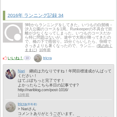
2016年 ランニング記録 34
9時からランニングをしてきた。いつもの白髭橋－
汐入公園のコースを1周。Runkeeperの不具合で距
離が少なくなってしまった。いつものコースだか
ら特に問題はないが。途中で大雨が降ってきたの
で、橋の下で雨宿り。15分ぐらいしたら、快晴で
さっきよりも暑くなったので、ランニ...
気の向く
ままに
10年前
いいね！
tricra
10
Nari
継続は力なりですね！年間目標達成がんばって
ください！
はてぶぽちっと完了です！
よかったらこちら本日の記事です?
http://nariblog.com/post-1016/
10年前
tricra
> Nariさん
コメントありがとうございます。