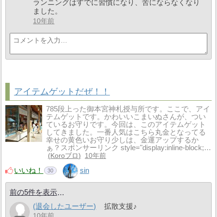
ランニングはすでに習慣になり、苦にならなくなり
ました。
10年前
アイテムゲットだぜ！！
785段上った御本宮神札授与所です。ここで、アイ
テムゲットです。かわいいこまいぬさんが、つい
ているお守りです。今回は、このアイテムゲット
してきました。一番人気はこちら丸金となってる
幸せの黄色いお守り少しは、金運アップするか
ぁ？スポンサーリンク style="display:inline-block;…
Koroブロ
10年前
いいね！
sin
30
前の5件を表示
(退会したユーザー)
拡散支援♪
10年前