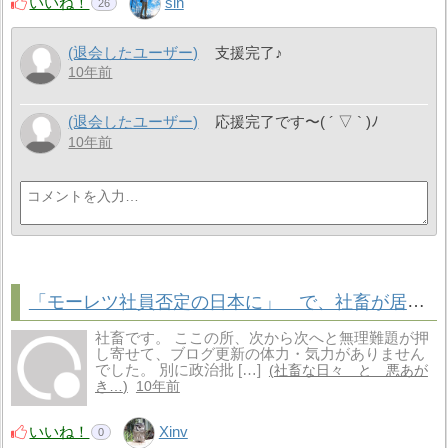
いいね！
sin
26
(退会したユーザー)
支援完了♪
10年前
(退会したユーザー)
応援完了です〜( ´ ▽ ` )ﾉ
10年前
「モーレツ社員否定の日本に」 で、社畜が居なくなるか
社畜です。 ここの所、次から次へと無理難題が押
し寄せて、ブログ更新の体力・気力がありません
でした。 別に政治批 […]
社畜な日々 と 悪あが
き…
10年前
いいね！
Xinv
0