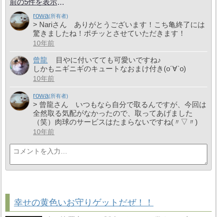
前の5件を表示
rowa
> Nariさん ありがとうございます！こち亀終了には
驚きましたね！ポチッとさせていただきます！
10年前
曾龍
目やに付いてても可愛いですね♪
しかもニギニギのキュートなおまけ付き(о´∀`о)
10年前
rowa
> 曾龍さん いつもなら自分で取るんですが、今回は
全然取る気配がなかったので、取ってあげました
（笑）肉球のサービスはたまらないですね(〃▽〃)
10年前
幸せの黄色いお守りゲットだぜ！！