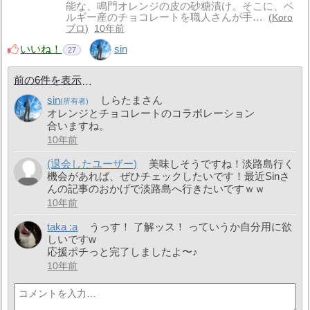
能な、鳴門オレンジの皮の砂糖漬け。そこに、ベ
ルギー産のチョコレートを職人さんが手…
Koro
ブロ
10年前
いいね！
sin
27
前の6件を表示
sin
しらたまさん
オレンジとチョコレートのコラボレーション
合いますね。
10年前
(退会したユーザー)
美味しそうですね！淡路島行く
機会があれば、ぜひチェックしたいです！最近Sinさ
んの記事のおかげで淡路島へ行きたいですｗｗ
10年前
taka :a
うっす！ 了解ッス！ っていうか自分用に欲
しいですw
応援ポチっと完了しましたよ〜♪
10年前