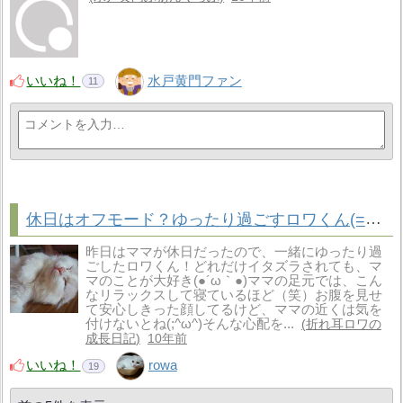
いいね！
水戸黄門ファン
11
休日はオフモード？ゆったり過ごすロワくん(=^・^=)
昨日はママが休日だったので、一緒にゆったり過
ごしたロワくん！どれだけイタズラされても、マ
マのことが大好き(●´ω｀●)ママの足元では、こん
なリラックスして寝ているほど（笑）お腹を見せ
て安心しきった顔してるけど、ママの近くは気を
付けないとね(;^ω^)そんな心配を...
折れ耳ロワの
成長日記
10年前
いいね！
rowa
19