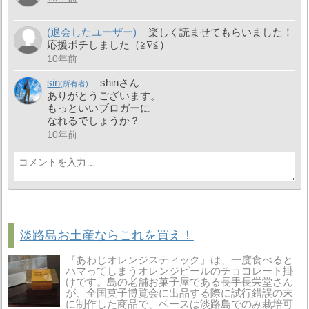
(退会したユーザー)
楽しく読ませてもらいました！
応援ポチしました（≧∇≦）
10年前
sin
shinさん
ありがとうございます。
もっといいブロガーに
なれるでしょうか？
10年前
淡路島お土産ならこれを買え！
『あわじオレンジスティック』は、一度食べると
ハマってしまうオレンジピールのチョコレート掛
けです。島の老舗お菓子屋である長手長栄堂さん
が、全国菓子博覧会に出品する際に試行錯誤の末
に制作した商品で、ベースは淡路島でのみ栽培可