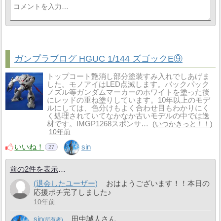
ガンプラブログ HGUC 1/144 ズゴックE⑨
トップコート艶消し部分塗装すみ入れでしあげま
した。モノアイはLED点滅します。バックパック
ノズル等ガンダムマーカーのホワイトを塗った後
にレッドの重ね塗りしています。10年以上のモデ
ルにしては、色分けもよく合わせ目もわかりにく
く処理されていてなかなか古いモデルの中では逸
材です。IMGP1268スポンサ…
いつかきっと！！
10年前
いいね！
sin
27
前の2件を表示
(退会したユーザー)
おはようございます！！本日の
応援ポチ完了しました♪
10年前
sin
田中誠人さん