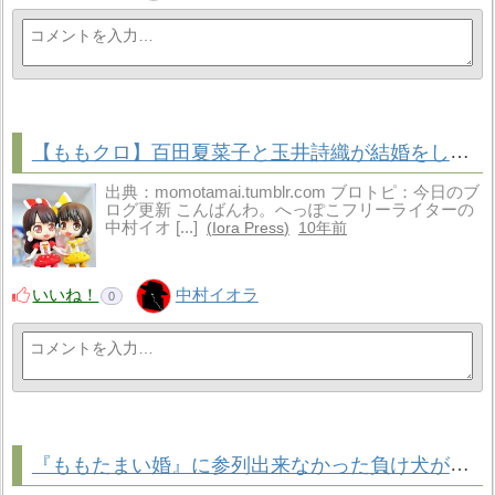
【ももクロ】百田夏菜子と玉井詩織が結婚をして、蚊帳の外の俺はグギッてました。【ももたまい婚】
出典：momotamai.tumblr.com ブロトピ：今日のブ
ログ更新 こんばんわ。へっぽこフリーライターの
中村イオ [...]
Iora Press
10年前
いいね！
中村イオラ
0
『ももたまい婚』に参列出来なかった負け犬が、自宅で『ルヴァン杯準々決勝』で吠えまくっていた。