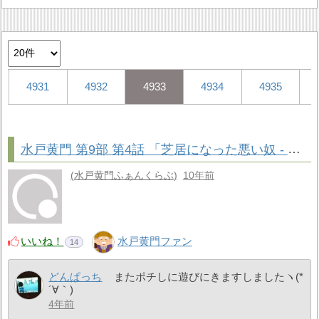
4931
4932
4933
4934
4935
水戸黄門 第9部 第4話 「芝居になった悪い奴 - 福島」 セリフ
水戸黄門ふぁんくらぶ
10年前
いいね！
水戸黄門ファン
14
どんぱっち
またポチしに遊びにきますしましたヽ(*
´∀｀)
4年前