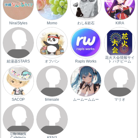
NiraiStyles
Momo
わし&岩石
KIRA
花火大会情報サイ
給湯器STARS
オフパン
Rapls Works
ト ハナビーム
SACOP
timesale
ムームームムー
マリオ
Life Hack
Cafeteria
KEN3