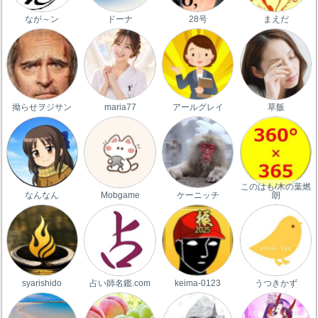
なが～ン
ドーナ
28号
まえだ
拗らせヲジサン
maria77
アールグレイ
草飯
このはも/木の葉燃
なんなん
Mobgame
ケーニッチ
朗
syarishido
占い師名鑑.com
keima-0123
うつきかず