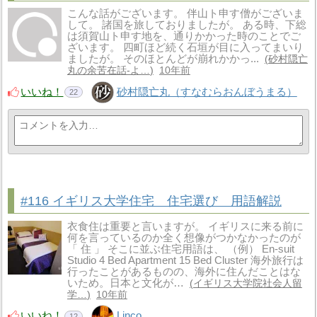
こんな話がございます。 伴山ト申す僧がございま
して。 諸国を旅しておりましたが。 ある時、下総
は須賀山ト申す地を、通りかかった時のことでご
ざいます。 四町ほど続く石垣が目に入ってまいり
ましたが。 そのほとんどが崩れかかっ...
砂村隠亡
丸の余苦在話-よ…
10年前
いいね！
砂村隠亡丸（すなむらおんぼうまる）
22
#116 イギリス大学住宅 住宅選び 用語解説
衣食住は重要と言いますが。 イギリスに来る前に
何を言っているのか全く想像がつかなかったのが
「 住 」 そこに並ぶ住宅用語は、 （例） En-suit
Studio 4 Bed Apartment 15 Bed Cluster 海外旅行は
行ったことがあるものの、海外に住んだことはな
いため。日本と文化が…
イギリス大学院社会人留
学…
10年前
いいね！
Linco
12