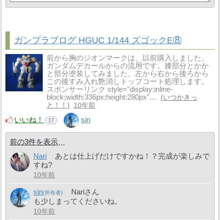
ガンプラブログ HGUC 1/144 ズゴックE⑧
前から胸のジオンマークは、以前購入しました。
ガンダムデカールからの流用です。膝部分とかか
と部分塗装してみました。左から右から後ろから
この後すみ入れ艶消しトップコート処理します。
スポンサーリンク style="display:inline-
block;width:336px;height:280px"…
いつかきっ
と！！
10年前
いいね！
sin
17
前の3件を表示
Nari
あとは仕上げだけですかね！？完成が楽しみで
すね?
10年前
sin
Nariさん
も少しまってくださいね。
10年前