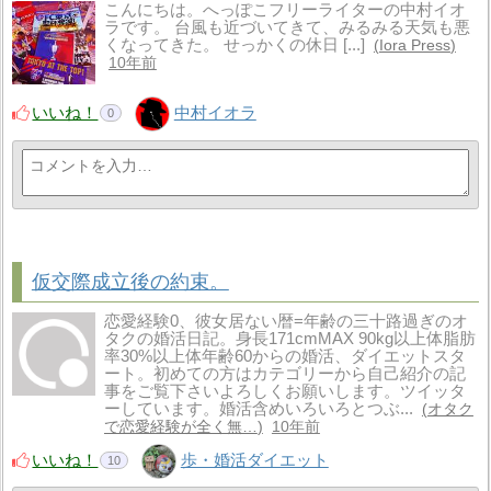
こんにちは。へっぽこフリーライターの中村イオ
ラです。 台風も近づいてきて、みるみる天気も悪
くなってきた。 せっかくの休日 [...]
Iora Press
10年前
いいね！
中村イオラ
0
仮交際成立後の約束。
恋愛経験0、彼女居ない暦=年齢の三十路過ぎのオ
タクの婚活日記。身長171cmMAX 90kg以上体脂肪
率30%以上体年齢60からの婚活、ダイエットスタ
ート。初めての方はカテゴリーから自己紹介の記
事をご覧下さいよろしくお願いします。ツイッタ
ーしています。婚活含めいろいろとつぶ...
オタク
で恋愛経験が全く無…
10年前
いいね！
歩・婚活ダイエット
10