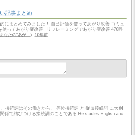
い記事まとめ
的にまとめてみました！ 自己評価を使ってあがり改善 コミュ
使ってあがり症改善 リフレーミングであがり症改善 478呼
あなたの"あが…
10年前
いう。接続詞はその働きから、 等位接続詞 と 従属接続詞 に大別
ける接続詞のことである He studies English and