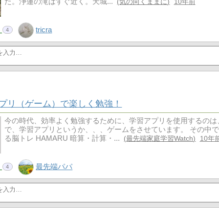
た。浄蓮の滝はすぐ近く。天城...
気の向くままに
10年前
！
tricra
4
プリ（ゲーム）で楽しく勉強！
今の時代、効率よく勉強するために、学習アプリを使用するのは
で、学習アプリというか、、、ゲームをさせています。 その中
る脳トレ HAMARU 暗算・計算・...
最先端家庭学習Watch
10年
！
最先端パパ
4