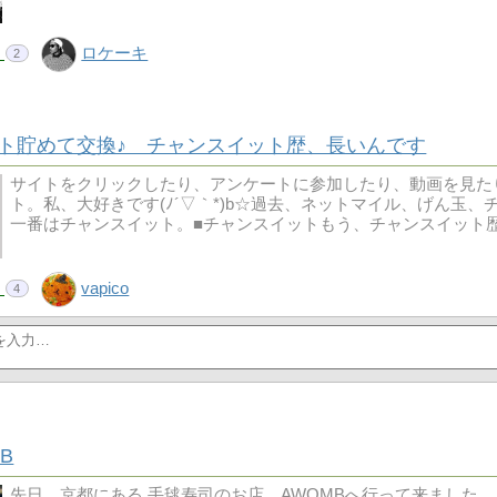
！
ロケーキ
2
ト貯めて交換♪ チャンスイット歴、長いんです
サイトをクリックしたり、アンケートに参加したり、動画を見た
ト。私、大好きです(ﾉ´▽｀*)b☆過去、ネットマイル、げん玉
一番はチャンスイット。■チャンスイットもう、チャンスイット
！
vapico
4
B
先日、京都にある 手毬寿司のお店、AWOMBへ行って来ました。 