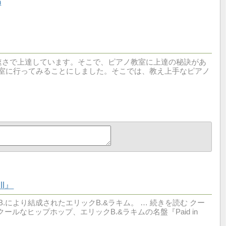
h
速さで上達しています。そこで、ピアノ教室に上達の秘訣があ
室に行ってみることにしました。そこでは、教え上手なピアノ
l』
により結成されたエリックB.&ラキム。 … 続きを読む クー
→ クールなヒップホップ、エリックB.&ラキムの名盤『Paid in