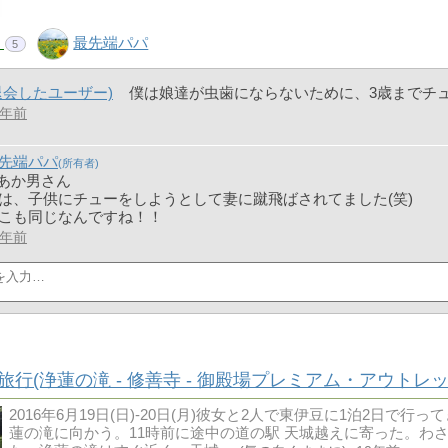
！
最先端パパ
5
退会したユーザー)
僕は娘達が虫歯にならないために、3歳までチ
0年前
先端パパ
 あか男さん
は、子供にチューをしようとして妻に蹴飛ばされてました(笑)
こも同じなんですね！！
0年前
旅行(浄蓮の滝 - 修善寺 - 御殿場プレミアム・アウトレッ
2016年6月19日(日)-20日(月)彼女と2人で東伊豆に1泊2日
蓮の滝に向かう。11時前に途中の道の駅 天城越えに寄った。わ