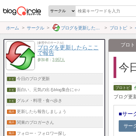
ホーム
サークル
ブログを更新したらここで報告
ブロトピ
[参照中のサークル]
ブロト
ブログを更新したらここ
で報告
参加者：
3,957人
今
今日のブログ更新
面白い、元気の出るblog集合にゃ♪
ブログ更
グルメ・料理・食べ歩き
更新したら報告しましょう
サー
関東のブロガーさん
サー
フォロー・フォロワー探し