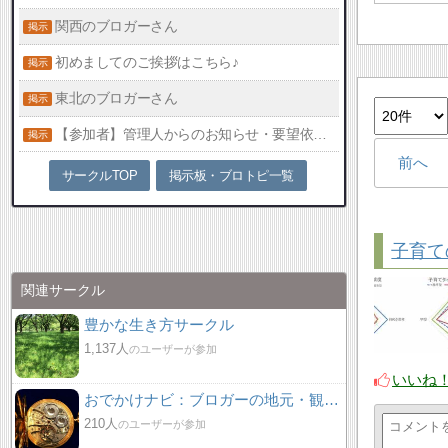
関西のブロガーさん
初めましてのご挨拶はこちら♪
東北のブロガーさん
【参加者】管理人からのお知らせ・要望依頼【必読】
前へ
サークルTOP
掲示板・ブロトピ一覧
子育て
関連サークル
豊かな生き方サークル
1,137人
のユーザーが参加
いいね
おでかけナビ：ブロガーの地元・観光・グルメ情報 グリット / きっとおでかけしたくなる集い♪♪
210人
のユーザーが参加