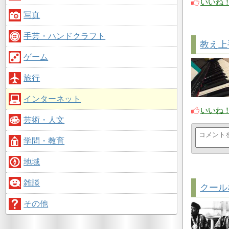
いいね
写真
手芸・ハンドクラフト
教え上
ゲーム
旅行
インターネット
いいね
芸術・人文
学問・教育
地域
雑談
クールな
その他