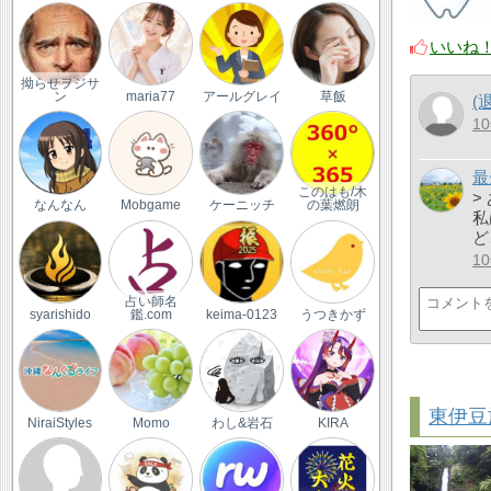
いいね
拗らせヲジサ
ン
maria77
アールグレイ
草飯
(
1
最
このはも/木
>
なんなん
Mobgame
ケーニッチ
の葉燃朗
私
ど
1
占い師名
syarishido
鑑.com
keima-0123
うつきかず
東伊豆
NiraiStyles
Momo
わし&岩石
KIRA