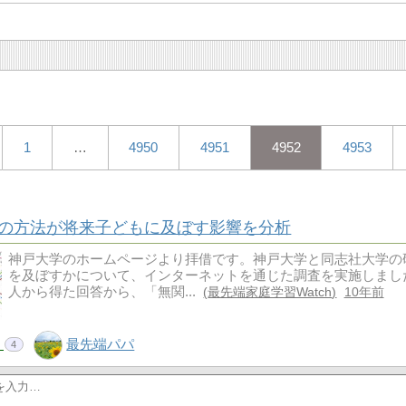
1
…
4950
4951
4952
4953
の方法が将来子どもに及ぼす影響を分析
神戸大学のホームページより拝借です。神戸大学と同志社大学の
を及ぼすかについて、インターネットを通じた調査を実施しました
人から得た回答から、「無関...
最先端家庭学習Watch
10年前
！
最先端パパ
4