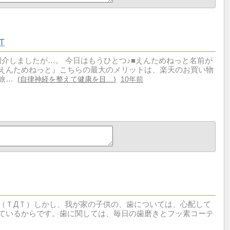
T
ご紹介しましたが…。 今日はもうひとつ♪■えんためねっと名前が
えんためねっと』こちらの最大のメリットは、楽天のお買い物
の旅…
自律神経を整えて健康を目…
10年前
（ＴДＴ）しかし、我が家の子供の、歯については、心配して
ているからです。歯に関しては、毎日の歯磨きとフッ素コーテ