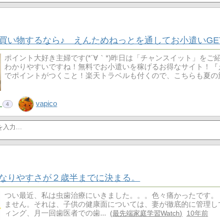
買い物するなら♪ えんためねっとを通してお小遣いGE
ポイント大好き主婦です(*´∀｀*)昨日は「チャンスイット」を
わかりやすいですね！無料でお小遣いを稼げるお得なサイト！『
でポイントがつくこと！楽天トラベルも付くので、こちらも夏
！
vapico
4
なりやすさが２歳半までに決まる。
つい最近、私は虫歯治療にいきました。。。色々痛かったです。
ません。それは、子供の健康面については、妻が徹底的に管理し
ィング、月一回歯医者での歯...
最先端家庭学習Watch
10年前