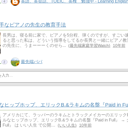
！
英語、英会話、TOEIC、英検 勉強中 - Learning Englis
4
手なピアノの先生の教育手法
長男は、寝る前に家で、ピアノを5分程、弾くのですが、すごい
ると思った私は、どういう指導をしてるか長男と一緒にピアノ教
の先生に、うまーーーくのせら...
最先端家庭学習Watch
10年前
！
最先端パパ
2
ヒップホップ、エリックB.&ラキムの名盤『Paid in Ful
アメリカにて、ラッパーのラキムとトラックメイカーのエリックB.
ルなヒップホップ、エリックB.&ラキムの名盤『Paid in Full』 
Full』 は いい人生 で公開…
いい人生
10年前