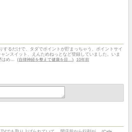
りするだけで、タダでポイントが貯まっちゃう、ポイントサイ
、チャンスイット、えんためねっとなど登録していました。いま
歴はめ…
自律神経を整えて健康を目…
10年前
TVでも取り上げられていて、 開店前から行列が...
Cafe