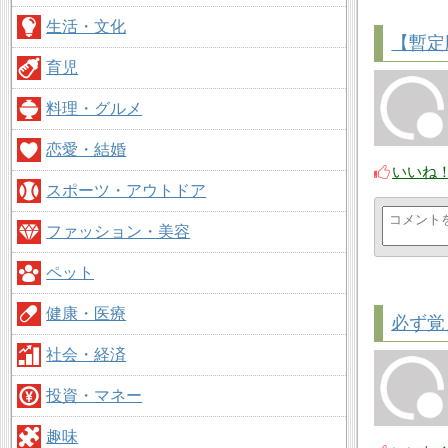
生活・文化
【暫定
育児
料理・グルメ
恋愛・結婚
いいね
スポーツ・アウトドア
ファッション・美容
ペット
健康・医療
必ず覚
社会・経済
投資・マネー
趣味