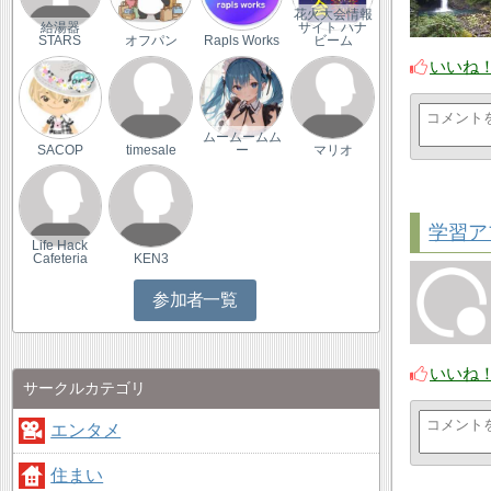
花火大会情報
給湯器
サイト ハナ
STARS
オフパン
Rapls Works
ビーム
いいね
ムームームム
SACOP
timesale
ー
マリオ
学習ア
Life Hack
Cafeteria
KEN3
参加者一覧
いいね
サークルカテゴリ
エンタメ
住まい