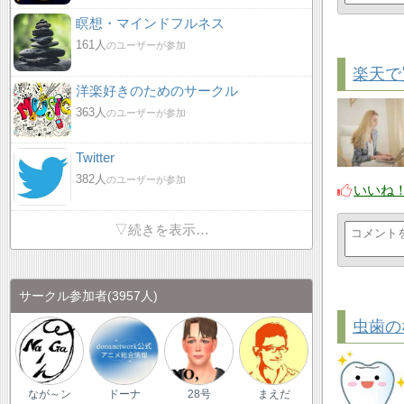
瞑想・マインドフルネス
161人
のユーザーが参加
楽天で
洋楽好きのためのサークル
363人
のユーザーが参加
Twitter
382人
のユーザーが参加
いいね
▽続きを表示…
サークル参加者
(3957人)
虫歯の
なが～ン
ドーナ
28号
まえだ