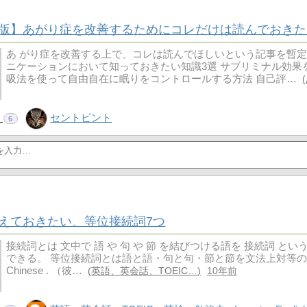
版】あがり症を改善するためにコレだけは読んでおきた
あ がり症を改善する上で、コレは読んでほしいという記事を暫定
ニケーションにおいて知っておきたい知識3選 サブリミナル効果を
吸法を使って自由自在に眠りをコントロールする方法 自己評…
！
セントビント
6
えておきたい、等位接続詞7つ
接続詞とは 文中で 語 や 句 や 節 を結びつける語を 接続詞 と
できる。 等位接続詞とは語と語・句と句・節と節を文法上対等の関係で結びつ
Chinese . （彼…
英語、英会話、TOEIC…
10年前