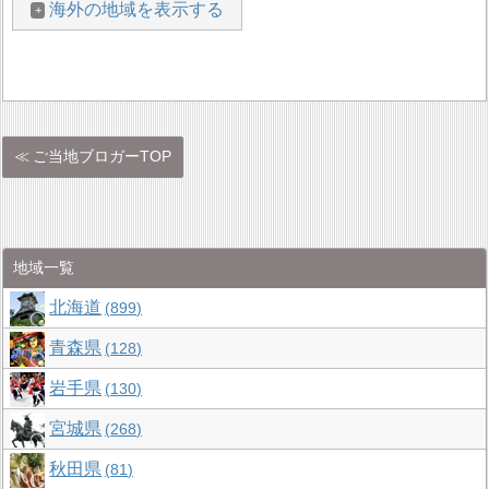
海外の地域を表示する
ご当地ブロガーTOP
地域一覧
北海道
899
青森県
128
岩手県
130
宮城県
268
秋田県
81