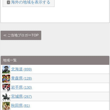
海外の地域を表示する
ご当地ブロガーTOP
地域一覧
北海道
899
青森県
128
岩手県
130
宮城県
267
秋田県
81