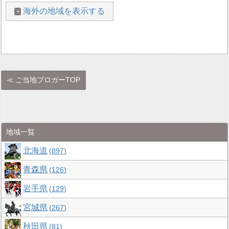
海外の地域を表示する
ご当地ブロガーTOP
地域一覧
北海道
897
青森県
126
岩手県
129
宮城県
267
秋田県
81