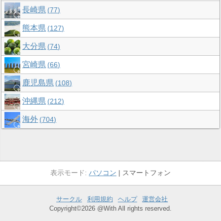
長崎県
77
熊本県
127
大分県
74
宮崎県
66
鹿児島県
108
沖縄県
212
海外
704
パソコン
スマートフォン
サークル
利用規約
ヘルプ
運営会社
Copyright©2026 @With All rights reserved.